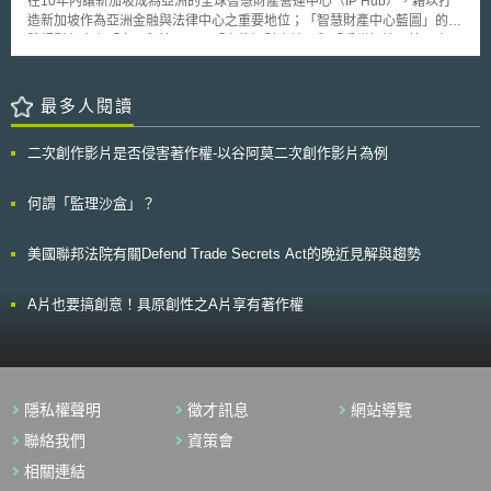
在10年內讓新加坡成為亞洲的全球智慧財產營運中心（IP Hub），藉以打
路管理軟體，除可偵測內部電腦是否安裝 Winny 外，亦可阻絕已安裝
造新加坡作為亞洲金融與法律中心之重要地位；「智慧財產中心藍圖」的具
Winny 的電腦連接至企業網路。
體規劃包含在「交易與管理」、「高值智財申請」與「爭議解決」等三大面
向，成為匯聚亞洲且面向全球的智財營運中心。 在考量全球經濟成長
力趨緩，世界各國紛紛加大投資創新與數位轉型的趨勢下，新加坡智財局
（IPOS）於2017年再次更新這份藍圖：盤點自本藍圖提出迄今的各項執行
最多人閱讀
成果，並探討如何與世界趨勢接軌。在更新版藍圖中強調未來智慧財產在具
創新力公司資產內的比重將遠高於實體財產，對智財體制的依賴將與日俱
二次創作影片是否侵害著作權-以谷阿莫二次創作影片為例
增，新加坡應及早因應以提供新創產業包含智財保護、管理與最大化智財價
值等協助，以打造未來產業競爭力。 更新版藍圖引用OECD「創新就是
將創意帶往市場」之定義，智財產業將成為創新型經濟（innovation-driven
何謂「監理沙盒」？
economy）中的關鍵。根據IPOS估計，智財交易與管理活動將為新加坡在
未來5年創造至少15億新幣的產值，而未來的挑戰在於提高「智財創造」的
美國聯邦法院有關Defend Trade Secrets Act的晚近見解與趨勢
便利、「智財保護」的普及，以及「智財商業化」的推進等三大面向；因此
IPOS將加強智財檢索與政府機關間合作、協助中小企業導入智財管理制度
提升企業效益，並打造無形資產評價、交易與融資平台，以達成更新版藍圖
A片也要搞創意！具原創性之A片享有著作權
所提出之挑戰目標。
隱私權聲明
徵才訊息
網站導覽
聯絡我們
資策會
相關連結