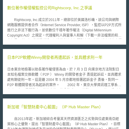
數位著作權侵權監控公司Rightscorp, Inc.之爭議
Rightscorp, Inc.成立於2011年，總部位於美國洛杉磯，該公司與網際
網路服務提供者合作（Internet Service Provider, ISP），監控以P2P方式所
進行之非法下載行為，並依數位千禧年著作權法（Digital Millennium
Copyright Act）之規定，代理權利人與當事人和解（下載一非法檔案的和解
金額是20美元）或透過訴訟以保護權利人之智慧財產權，近年越來越多大學
甚至是華納兄弟（Warner Bros.）、唱片公司BMG使用Rightscorp這樣第三
方公司的服務來監控非法網路活動。 年初（2015）在喬治亞州（City
of Monroe, Georgia），該公司因未得消費者同意以電話留言或者發送簡
日本P2P軟體Winny開發者再遭起訴，並具體求刑一年
訊、email的方式威嚇消費者達成非法著作權下載之和解，被控訴違反「電
話消費者保護法」（Telephone Consumer Protection Act），原告Brown
日本東京地檢署以助長著作權侵害為由，於 7 月 3 日 向東京地方法院對日
和Ben Jenkin主張針對每一筆非法之通訊連絡請求損害賠償，總額估算可能
本知名檔案交換軟體（ P2P ） Winny 的開發者金子 勇提起訴訟，並具體求
會超過千元美元。 去年（2014），Rightscorp在加州聯邦法院
處有期徒刑一年。這是繼 2004 年 5 月京都地檢署起訴金子 勇後，對同一
（California federal court）面臨之集體訴訟仍在進行中，原告方指出
P2P 軟體開發者另為起訴的案件。 2002 年，東京大學資訊理工學系研
Rightscorp並未提供非法下載之債務有效證明且濫用美國千禧年著作權法
究助理金子 勇開發出可供他人使用的分散式 P2P 軟體 Winny ，旋即受到廣
（DMCA）的通知機制，控訴該公司違反「電話消費者保護法」
大網友的歡迎。使用者透過 Winny ，不僅交換著未經授權的音樂、影片檔
（TCPA）、「公平債務催收行為法案」（Fair Debt Collection Practice Act
案，甚至包括了部份的警方或自衛隊官方文件。而日本各大企業，如日本雅
）和「濫用訴訟權利」（Abuse of Process）。 Rightscorp的商業模
虎、富士通及 NEC 等，也陸續傳出因公司職員使用 Winny 而導致員工及客
新加坡「智慧財產中心藍圖」（IP Hub Master Plan）
式，對權利人來說，確實可以有效追蹤侵權行為人，某種程度上可適當地遏
戶個人資料外洩的事件。 針對 Winny 開發者起訴案件，目前京都地方
止非法下載行為，但手段上也影響到當事人的權利，妥適性有待商榷。惟可
法院尚未作出判決，而日本東京地方法院已預定於 9 月 4 日 進行公開審
預見的是，後續判決結果將可能影響類似公司在防範網路非法下載時的相關
自2013年起，新加坡綜合考量其天然資源匱乏之劣勢與位處東南亞經
判。此外，因應 Winny 所肇致的資安問題，各相關企業也順勢推出可過濾
反制措施。
貿核心之優勢，提出「智慧財產中心藍圖」（IP Hub Master Plan），目標
Winny 的軟硬體設備，如日本京瓷公司（ KCCS ）即於 7 月 10 推出企業網