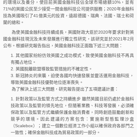
的環境以及養分，使目前英國金融科技佔全球市場總額10%，並有
71%的英國公民至少接受一間金融科技公司提供服務；2020年金融科
技為英國吸引了41億美元的投資，遠超德國、瑞典、法國、瑞士和荷
蘭的總和。
為使英國金融科技持續成長，英國財政大臣於2020年要求針對英
國金融科技現況及未來發展進行獨立性研究，該研究並於2021年2月
公布。根據研究報告指出，英國金融科技正面臨下述三大問題：
其他國家紛紛仿效英國之成功模式，致使英國金融科技不再具
有獨占地位。
英國脫離歐盟導致監管措施的不確定性。
新冠肺炎的來襲，迫使各國均快速發展並靈活運用金融科技，
導致英國金融科技優勢地位逐漸喪失。
為了解決上述三大問題，研究報告提出了五項建議計畫：
針對政策以及監管方式之持續進步 雖然英國目前仍處於金融科
技政策以及監管的領先地位，但隨著業務、科技等發展，必須確
保政策以及監管方式繼續保護金融消費者，同時創造鼓勵創新和
競爭的環境。因此建議的方案包含：實施新型態監理沙盒
（Scalebox）；建立一個數位經濟工作小組以確保政府各部門之
一致性；確保金融科技成為貿易政策的一部分。