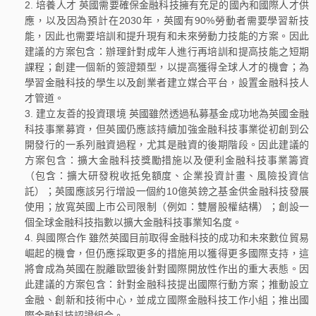
培養人才 英國需要確保金融科技擁有充足的國內和國際人才供
應，以及因為預計在2030年，英國有90%勞動者需要學習新技
能，因此也需要培訓和提升現有和未來勞動力技能的方案。因此
建議的方案包含：辦理針對成年人進行再培訓和提高技能之短期
課程；創建一個新的簽證類型，以提高獲得全球人才的機會；為
學習金融科技的學生以及創業者建立媒合平台，設置金融科技人
才管道。
建立友善的投資環境 英國雖然透過私募基金成功地為英國金融
科技事業募資，但英國仍應該持續加強金融科技事業從初創到公
開發行的一系列融資過程，尤其是融資的後期階段。因此建議的
方案包含：擴大金融科技獎勵措施以及便利金融科技事業籌資
（包含：擴大研發稅收抵免額度、企業投資計畫、風險投資信
託）；英國應該另行增設一個約10億英鎊之基金供金融科技發展
使用；放寬英國上市公司限制（例如：雙層股權結構）；創設一
個全球金融科技指數以擴大金融科技事業知名度。
與國際合作 雖然英國目前取得金融科技的成功和未來數位貿易
崛起的機會，但仍應採取更多的措施用以獲得更多國際支持，這
將會成為英國在脫離歐盟後針對國際開放性作出的重大表態。因
此建議的方案包含：針對金融科技提出國際行動方案；推動設立
金融、創新和技術中心，並成立國際金融科技工作小組；推出國
際金融科技認證組合。