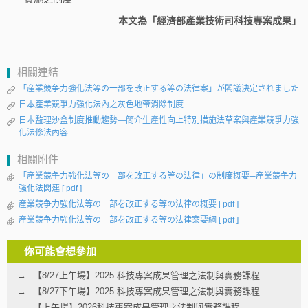
本文為「經濟部產業技術司科技專案成果」
相關連結
「産業競争力強化法等の一部を改正する等の法律案」が閣議決定されました
日本產業競爭力強化法內之灰色地帶消除制度
日本監理沙盒制度推動趨勢—簡介生產性向上特別措施法草案與產業競爭力強
化法修法內容
相關附件
「産業競争力強化法等の一部を改正する等の法律」の制度概要─産業競争力
強化法関連
[ pdf ]
産業競争力強化法等の一部を改正する等の法律の概要
[ pdf ]
産業競争力強化法等の一部を改正する等の法律案要綱
[ pdf ]
你可能會想參加
【8/27上午場】2025 科技專案成果管理之法制與實務課程
【8/27下午場】2025 科技專案成果管理之法制與實務課程
【上午場】2026科技專案成果管理之法制與實務課程