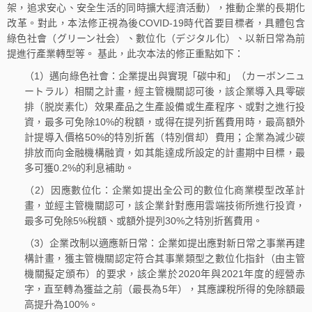
架，追求安心、安全生活的同時擴大經濟活動），推動企業的長期化
改革。對此，本法修正視為後COVID-19時代首要目標者，具體包含
綠色社會（グリーン社会）、數位化（デジタル化）、以新日常為前
提進行產業轉型等。 基此，此次本法的修正重點如下：
（1）邁向綠色社會：企業提出與實現「碳中和」（カーボンニュ
ートラル）相關之計畫，經主管機關認可後，該企業導入具零碳
排（脱炭素化）效果產品之生產設備或生產程序、或對之進行投
資，最多可免除10%的稅額，或得在提列折舊費用時，最高額外
計提導入價格50%的特別折舊（特別償却）費用；企業為減少碳
排放而向金融機構融資，如其能達成所設定的計畫期中目標，最
多可獲0.2%的利息補助。
（2）因應數位化：企業如提出全公司的數位化商業模型改革計
畫，並經主管機關認可，該企業針對應用雲端技術所進行投資，
最多可免除5%稅額、或額外提列30%之特別折舊費用。
（3）企業改制以適應新日常：企業如提出應對新日常之事業再建
構計畫，獲主管機關認定符合其事業類型之數位化指針（由主管
機關擬定頒布）的要求，該企業於2020年與2021年度的經營赤
字，直至轉為獲益之前（最長為5年），其應課稅所得的免除額最
高提升為100%。