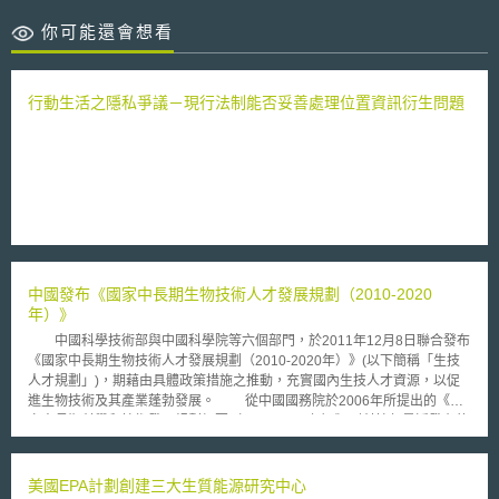
你可能還會想看
行動生活之隱私爭議－現行法制能否妥善處理位置資訊衍生問題
中國發布《國家中長期生物技術人才發展規劃（2010-2020
年）》
中國科學技術部與中國科學院等六個部門，於2011年12月8日聯合發布
《國家中長期生物技術人才發展規劃（2010-2020年）》(以下簡稱「生技
人才規劃」)，期藉由具體政策措施之推動，充實國內生技人才資源，以促
進生物技術及其產業蓬勃發展。 從中國國務院於2006年所提出的《國
家中長期科學和技術發展規劃綱要（2006-2020年）》到科技部最近發布的
《國家十二五科學和技術發展規劃》，均揭示「生物技術」為中國科技發展
的重點領域。然而，現階段中國生技發展卻面臨了人才瓶頸，包括缺乏高層
次創新人才、缺乏優秀創業型人才、人才資源開發投入不足，以及人才發展
美國EPA計劃創建三大生質能源研究中心