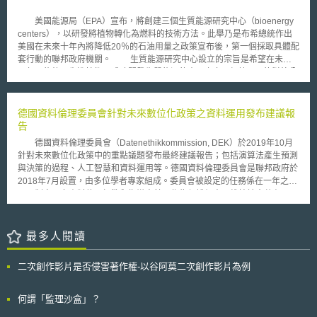
體制障礙待破除等問題，本規劃便在這樣的背景下誕生。 針對前述生
技人才缺乏問題，生技人才規劃以「2020年時將中國打造成生物產業大
美國能源局（EPA）宣布，將創建三個生質能源研究中心（bioenergy
國」為總體目標，分兩階段達成充實、培育生技人才的目的。第一階段為
centers），以研發將植物轉化為燃料的技術方法。此舉乃是布希總統作出
2011年至2015年，主要目標係在國內培育、造就一定規模的科技人才與創
美國在未來十年內將降低20％的石油用量之政策宣布後，第一個採取具體配
新團隊；第二階段為2016年至2020年，主要目標則為提高中國整體生技人
套行動的聯邦政府機關。 生質能源研究中心設立的宗旨是希望在未來
才的素質，並建置5到10個具國際水準的國家生技實驗室。為達成前述目
五年內能夠以先進技術，成功開發生質能源的產品上市。根據EPA的對外公
標，生技人才規劃宣示未來將分別實施以下各項政策措施，包括：持續給予
告資料，三大生質能源研究中心將以公司組織的形式運作，每一個研究中心
優秀人才科研經費支援、鼓勵支持生物技術人才創業、加速生物技術人才在
總投入資本將高達1億2千5百萬美元，三大研究中心分別是位在田納西州
產學研各領域間的流動、制定優先支持生物產業技術人才發展的財政金融政
Oak Ridge、威斯康辛州的Madison以及加州Berkeley附近，這些區域原本
德國資料倫理委員會針對未來數位化政策之資料運用發布建議報
策，以及吸引海外高層次生物技術人才回國創業或參與重大科研計畫等。
就是重要的研究重鎮，匯聚許多的大學、國家實驗室以及私人企業，形成產
告
自2006年以來，中國於各個重大科技與產業政策規劃中，均將生物技
業聚落，預計三大生質能源研究中心將自2009年9月1日起的預算年度開始
術列為國家重點發展領域，顯見中國對於生技產業的重視，而根據往例，中
德國資料倫理委員會（Datenethikkommission, DEK）於2019年10月
運作。 EPA希望藉由研究中心的聚落效應，集中資源協助這些研究中心
國在發布重大國家政策規劃綱要以後，國務院各部門隨即會頒布相關法令及
針對未來數位化政策中的重點議題發布最終建議報告；包括演算法產生預測
從自然界中破壞木質素（lignin）的微生物出發，找出植物的確切細胞膜質
配套措施，以達成規劃綱要中所揭示的各項發展目標。因此，「生技人才規
與決策的過程、人工智慧和資料運用等。德國資料倫理委員會是聯邦政府於
（cellulose）之所在。細胞膜質或稱纖維素，是轉化成為乙醇、液態燃料等
劃」頒布後，其後續相關的人才引進法制架構將如何呼應、達成綱要所訂的
2018年7月設置，由多位學者專家組成。委員會被設定的任務係在一年之
能源的重要來源物質，因此這些生物運轉機制的瞭解與掌握，乃是開發生物
總體發展目標，值得持續觀察。
內，制定一套資料倫理標準和指導方針，作為保護個人、維持社會共存
能源技術的基礎。 值得注意的是，各國致力於發展生物燃料以替代汽
（social coexistence）與捍衛資訊時代繁榮的建議。 最終建議報告內
油的政策，已經使得某些兼具多種用途的作物價格持續攀升，此可由國際期
提出了幾項資料運用的指導原則，包含： 以人為本、以價值為導向的技術
貨市場價格獲得印證。為避免生物燃料的發展反而造成食用作物的搶奪大
設計 在數位世界中加強數位技能和批判性思考 強化對個人人身自由、自決
最多人閱讀
戰，影響作物市場價格，研究中心也將致力於尋找可以製造較易處理的木質
權和完整性的保護 促進負責與善意的資料使用 實施依風險調整的監管措
素的新作物種類。
施，並有效控制演算法系統 維護並促進民主與社會凝聚力 使數位化戰略與
二次創作影片是否侵害著作權-以谷阿莫二次創作影片為例
永續發展目標保持一致 加強德國和歐洲的數位主權
何謂「監理沙盒」？