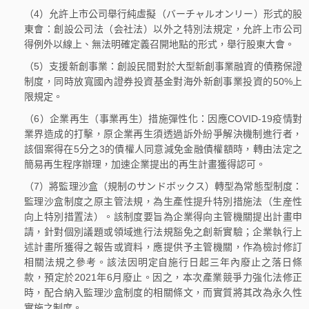
（4）允許上市公司舉行純虛擬（バーチャルオンリー）形式的股
東會：創設公司法（会社法）以外之特別法規定，允許上市公司
得例外以線上、無法明確定義召開地點的形式，舉行股東大會。
（5）支援新創事業：創設民間對於大型新創事業融資的債務保證
制度，同時放寬國內證券投資基金對海外新創事業投資的50%上
限規定。
（6）企業再生（事業再生）措施彈性化：因應COVID-19疫情對
業界造成的打擊，原企業再生須透過訴外紛爭解決機制進行者，
該個案得在5分之3的債權人同意減免金融債權額時，轉由法定之
簡易再生程序辦理，加速企業提出的再生計畫獲得認可。
（7）將監理沙盒（規制のサンドボックス）轉型為常態型制度：
監理沙盒制度之原主管法規，為生產性提升特別措施法（生産性
向上特別措置法）。該制度要旨為企業得向主管機關提出計畫申
請，針對個別議題或領域進行法規豁免之創新實驗；企業執行上
述計畫所獲得之報告或資料，應提供予主管機關，作為檢討修訂
相關法規之參考。該法因明定自施行日起三年內廢止之落日條
款，預定於2021年6月廢止。因之，本次產業競爭力強化法修正
時，配合納入監理沙盒制度的相關條文，而實質將其改為永久性
實施之制度。