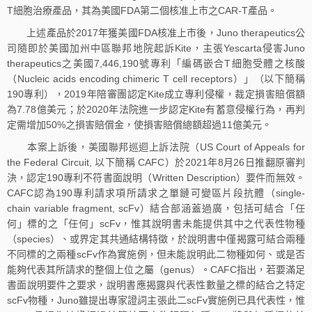
T細胞治療產品，其為美國FDA第二個核准上市之CAR-T產品。
上述產品於2017年獲美國FDA核准上市後，Juno therapeutics公
司隨即於美國加州中區聯邦地院起訴Kite，主張Yescarta侵害Juno
therapeutics之美國7,446,190號專利「編碼嵌合T細胞受體之核酸
（Nucleic acids encoding chimeric T cell receptors）」（以下簡稱
190專利），2019年陪審團認定Kite成立專利侵權，裁定損害賠償額
為7.78億美元；於2020年法院進一步認定Kite有蓄意侵權行為，再判
定需增加50%之損害賠償金，使損害賠償總額超過11億美元。
本案上訴後，美國聯邦巡迴上訴法院（US Court of Appeals for
the Federal Circuit, 以下簡稱 CAFC）於2021年8月26日推翻原審判
決，認定190專利不符書面說明（Written Description）要件而無效。
CAFC認為190專利請求項所請求之單鏈可變區片段抗體（single-
chain variable fragment, scFv）結合部涵蓋過廣，包括可結合「任
何」標的之「任何」scFv，惟其說明書未能提供其中之代表性物種
（species）、或界定其共通結構特徵，於說明書中僅揭露可結合兩種
不同標的之兩種scFv作為實施例，但未能說明此二物種如何、或是否
能夠代表其所請求的整個上位之屬（genus）。CAFC指出，若要滿足
書面說明要件之要求，說明書應揭露與代表性數量之標的結合之特定
scFv物種，Juno雖提出專家證詞主張此二scFv實施例已具代表性，惟