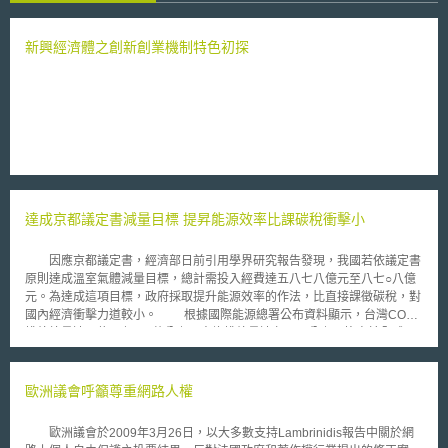
新興經濟體之創新創業機制特色初探
達成京都議定書減量目標 提昇能源效率比課碳稅衝擊小
因應京都議定書，經濟部日前引用學界研究報告發現，我國若依議定書
原則達成溫室氣體減量目標，總計需投入經費達五八七八億元至八七○八億
元。為達成這項目標，政府採取提升能源效率的作法，比直接課徵碳稅，對
國內經濟衝擊力道較小。 根據國際能源總署公布資料顯示，台灣CO2
排放總量達二億一七三○萬公噸，人均排放量達九．八公噸，皆高於全球平
均值，每單位CO2排放所創造的GDP為一．八九（美元／公斤CO2）也較
OECD等先進國家平均值低。 經濟部內部歸納CO2減量效果不佳的原
因，除政策上採非強制處理態度外，過去十年間，石化、鋼鐵等高耗能產業
歐洲議會呼籲尊重網路人權
結構調整緩慢，加上半導體及液晶面板等大量使用全氟化物、六氟化硫的產
業訊速成長，使得工業製程中排放的CO2等溫室氣體大幅成長更是主要原
歐洲議會於2009年3月26日，以大多數支持Lambrinidis報告中關於網
因。 依京都議定書條約精神及國際環保現況，我國與南韓同屬網要公