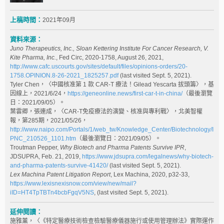
上稿時間：
2021年09月
資料來源：
Juno Therapeutics, Inc., Sloan Kettering Institute For Cancer Research, V.
Kite Pharma, Inc.
, Fed Circ, 2020-1758, August 26, 2021,
http://www.cafc.uscourts.gov/sites/default/files/opinions-orders/20-
1758.OPINION.8-26-2021_1825257.pdf
(last visited Sept. 5, 2021).
Tyler Chen，〈中國核准第 1 款 CAR-T 療法！Gilead Yescarta 拔頭籌〉，基
因線上，2021/6/24，
https://geneonline.news/first-car-t-in-china/
（最後瀏覽
日：2021/09/05）。
葉雲卿，張連成，〈CAR-T免疫療法的演變、核准與專利戰〉，北美智權
報，第285期，2021/05/26，
http://www.naipo.com/Portals/1/web_tw/Knowledge_Center/Biotechnology/I
PNC_210526_1101.htm
（最後瀏覽日：2021/09/05）。
Troutman Pepper,
Why Biotech and Pharma Patents Survive IPR
,
JDSUPRA, Feb. 21, 2019,
https://www.jdsupra.com/legalnews/why-biotech-
and-pharma-patents-survive-41420/
(last visited Sept. 5, 2021).
Lex Machina Patent Litigation Report
, Lex Machina, 2020, p32-33,
https://www.lexisnexisnow.com/view/new/mail?
iID=HT4TpTBTn4bcbFgqV5NS
, (last visited Sept. 5, 2021).
延伸閱讀：
施雅薰，〈《特定醫療技術檢查檢驗醫療儀器施行或使用管理辦法》實際運作