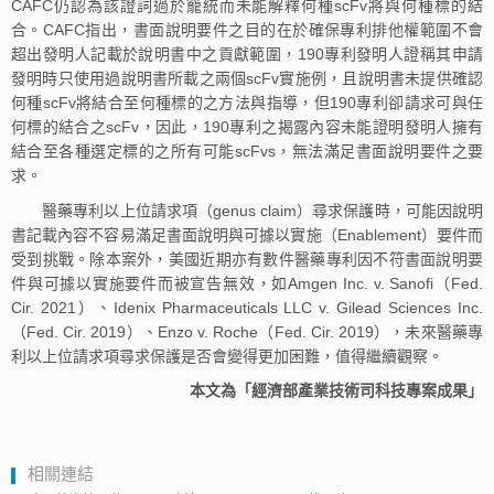
CAFC仍認為該證詞過於籠統而未能解釋何種scFv將與何種標的結
合。CAFC指出，書面說明要件之目的在於確保專利排他權範圍不會
超出發明人記載於說明書中之貢獻範圍，190專利發明人證稱其申請
發明時只使用過說明書所載之兩個scFv實施例，且說明書未提供確認
何種scFv將結合至何種標的之方法與指導，但190專利卻請求可與任
何標的結合之scFv，因此，190專利之揭露內容未能證明發明人擁有
結合至各種選定標的之所有可能scFvs，無法滿足書面說明要件之要
求。
醫藥專利以上位請求項（genus claim）尋求保護時，可能因說明
書記載內容不容易滿足書面說明與可據以實施（Enablement）要件而
受到挑戰。除本案外，美國近期亦有數件醫藥專利因不符書面說明要
件與可據以實施要件而被宣告無效，如Amgen Inc. v. Sanofi（Fed.
Cir. 2021）、Idenix Pharmaceuticals LLC v. Gilead Sciences Inc.
（Fed. Cir. 2019）、Enzo v. Roche（Fed. Cir. 2019），未來醫藥專
利以上位請求項尋求保護是否會變得更加困難，值得繼續觀察。
本文為「經濟部產業技術司科技專案成果」
相關連結