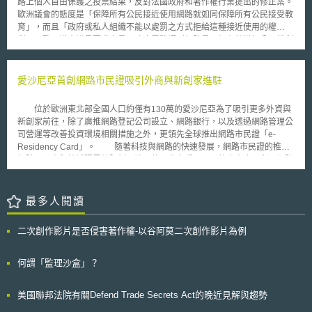
路上個人自由保護之投票結果，反對法國政府和著作權行業提出的修正案。
約非附件一成員中的「新興工業國」，成為公約下一階段管制對象。致使抑
歐洲議會的態度是「保障所有公民接近使用網路就如同保障所有公民接受教
制國內激增溫室氣體排放量已成為我國政府迫切須處理的課題。 在經
育」，而且「政府或私人組織不能以處罰之方式拒給這種接近使用的權
濟部這份內部研究報告中，也引用臺灣大學農業經濟系教授徐世勳等學者的
利」。歐洲議會議員要求會員國政府需體認到網路是一個有效增加公民權利
研究推估，如果台灣要達到京都議定書的要求，將CO2排放量控制在一九九
義務之特殊機會，就這方面而言，使用網路及網路內容是一個關鍵要素。
○年水準，則減量成本將達新台幣五八七八億元至八七○八億元。 而學
這份報告被歐洲議會議員所採用，得以認識到提供安全措施來保護網路
界的這項研究也針對開徵碳稅稅率不同對台灣經濟影響進行評估，推估當對
使用者(特別是孩童)之必要性，由於使用者可能會因使用網路，而暴露在成
愛沙尼亞首創網路市民證吸引外商與新創家進駐
每公噸CO2排放課徵六○○元碳稅時，對經濟成長衝擊為負○．六％，調高至
為罪犯或恐怖份子的犯罪工具的風險中。報告中提出方案對抗網路犯罪，但
七五○元時，所造成的衝擊則更達負○．七一％。
同時也要求在安全及網路使用者基本權利保障中尋求平衡點。 此報告否定
位於歐洲東北部全國人口約僅有130萬的愛沙尼亞為了吸引更多外資與
法國所提之修正案，歐洲議會又再度否決由法國努力推動「網路侵權三振法
新創家前往，除了廣推網路登記公司設立、網路銀行，以及透過網路管理公
案」（three strikes file-sharing law)。歐洲議會認為對於所有網路使用者的
司營運等改善投資環境相關措施之外，更領先全球推出網路市民證「e-
監測活動及對於侵權者之處罰有違比例原則。歐洲議會亦公開支持「網路權
Residency Card」。 隨著科技與網路的快速發展，網路市民證的推出
利憲章」（Internet Bill of Rights)以及推動「隱私權設計」（privacy by
打破了國家與地域疆界的限制，讓即使不住在愛沙尼亞的人士也可利用網路
design）宗旨。
於18分鐘內完成登記設立公司流程。申請愛沙尼亞網路銀行相關服務與帳
號、運營公司、進行線上簽章/簽約，甚至完成報稅等，讓外資、新創家大
幅簡化公司申請設立程序與進入門檻。 此外，網路市民證也提供新創
最多人閱讀
事業免除營業所得稅，吸引了眾多新創家前往該國創業，並於該項政策施行
的前七個月內讓超過4,000名的新創家前往申請。同時，由於愛沙尼亞為歐
二次創作影片是否侵害著作權-以谷阿莫二次創作影片為例
盟會員國之一，因此也使外資與新創家在愛沙尼亞投資設立公司後，等同於
在歐盟境內設立營運據點，成為進入歐盟市場的敲門磚。 正因為網路
市民證所獲得的成功迴響，愛沙尼亞政府進而推行網路市民計畫「e-
何謂「監理沙盒」？
Residency Program」強化此項優惠政策，預計讓網路市民人數增加至數百
萬人，活絡愛沙尼亞的經濟產業體系，進而傳播愛沙尼亞文化與知識。
美國聯邦法院有關Defend Trade Secrets Act的晚近見解與趨勢