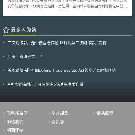
織及特別領域中的資安風險之意識，並進一步採取有效防護檢測，包括基本
鼓勵對下世代網路（NGA）之競爭與投資。 至於先前飽受爭議之三振
安全防護措施、組織資安維護、及法規，並同時宣導德國資料保護法中對於
法案，在多方溝通下，歐盟議會決議，人民之網路自由，是歐洲公民重要之
資安保護的法定要求。 資通訊安全及其法規係為企業進行數位化時，
權利，但在保護智慧財產權和藝術創作方面，需要找尋更新、更現代化，且
涉及確保法的安定性（Rechtssicherheit）之議題。例如：應如何保護處理
更有效率的保護方法。至於切斷網際網路之服務，除非有「先前的、公正、
後的資料？如何執行刪除個人資料權利？各方如何保護營業秘密？如果資料
無偏見」且「有效率並即時」的司法審訊程序，否則不應限制人民網路接取
遺失，誰應承擔責任？唯有釐清上述相關等問題時，方能建立必要的信任。
最多人閱讀
之權利。
而在德國聯邦資料保護法，歐盟一般個人資料保護法、歐盟網路與資訊安全
指令等規範及相關法律原則，係為數位創新企業執行資安基礎工作重要法律
二次創作影片是否侵害著作權-以谷阿莫二次創作影片為例
框架。但是，由於數位化的發展，新的法律問題不斷出現，目前的法律框架
尚未全面解決。 例如，機器是否可以處理第三方資料並刪除或保存？
或是誰可擁有機器協作所產生的資料？因此，未來勢必應針對相關問題進行
何謂「監理沙盒」？
討論及規範。鑑於日益網路化和自動運作的生產設備，工業4.0的IT法律問
題變得複雜。一方面，需要解決中、大型企業的營業祕密，資料所有權和責
美國聯邦法院有關Defend Trade Secrets Act的晚近見解與趨勢
任主題之實際問題，以促進相關數位化創新。另一方面，為了能夠推導出現
實的法律規範，需要更多具體實施案例討論，例如，企業家對產品責任問
題，人工智慧使用，外包IT解決方案，及雲端計算等核心等問題，政府應協
A片也要搞創意！具原創性之A片享有著作權
助為所有公司在安全框架下展開數位計畫合作的機會，並充分利用網路的潛
力，而中小企業4.0能力中心也將為中小型公司在數位化目標上提供IT法問
題方面的支持。
隱私權聲明
徵才訊息
網站導覽
聯絡我們
資策會
相關連結