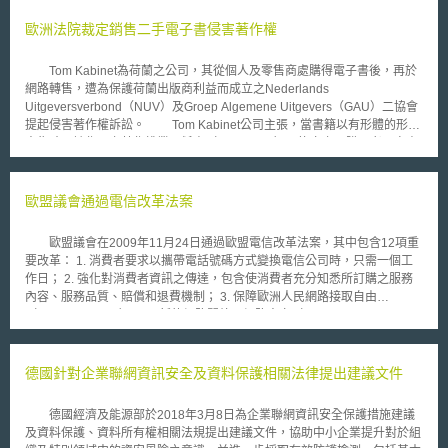
孤兒著作（verwaiste Werke）因著作人不明而無法進行數位化及授權的困
境。據估計，英國圖書館館藏就有40%屬於孤兒著作。為找出一套簡易的授
歐洲法院裁定銷售二手電子書侵害著作權
權機制，並建立歐盟各國針對孤兒著作共通的認定標準，歐盟在eContent
Plus計畫架構下，於2008年11月便開始所謂「ARROW行動方案
Tom Kabinet為荷蘭之公司，其從個人及零售商處購得電子書後，再於
（Accessible Registries of Rights Information and Orphan Works）」，希
網路轉售，遭為保護荷蘭出版商利益而成立之Nederlands
望透過各國圖書館、著作權集體管理團體、出版商間的參與，整合歐盟境內
Uitgeversverbond（NUV）及Groep Algemene Uitgevers（GAU）二協會
不同的權利登記機制，共同開發出一套適用於全歐盟的權利登記系統，清楚
提起侵害著作權訴訟。 Tom Kabinet公司主張，當書籍以有形體的形式
顯示歐盟境內各種著作的權利狀態，促使數位館藏的授權可以在一個透明且
出售時，該作品之著作權業已耗盡（exhausted），換言之，購買者可自由
價格合理的機制下進行，同時確保著作人可以得到適當的報酬。 有關
出售，而不會侵害作者或出版者的智慧財產權，此原則亦應適用於數位重製
歐盟針對圖書數位化的政策與討論，以及google數位圖書協議後續協商的結
（digital copies）。NUV及GAU則認為Tom Kabinet公司轉售電子書的行
果，仍有待持續追蹤觀察。
為，構成著作權指令（Directive 2001/29/EC）所指在未經授權的情形下，
歐盟議會通過電信改革法案
向大眾傳播受著作權保護的標的。 歐洲法院近日針對雙方的爭議做出
了裁決，法院援引世界智慧財產權組織（World Intellectual Property
歐盟議會在2009年11月24日通過歐盟電信改革法案，其中包含12項重
Organization）的著作權條約（Copyright Treaty），認為著作權的耗盡原
要改革： 1. 消費者要求以攜帶電話號碼方式變換電信公司時，只需一個工
則僅適用在著作權指令第4條的散布權（Distribution right），且是散布實體
作日； 2. 強化對消費者資訊之傳達，包含使消費者充分知悉所訂購之服務
物，例如有形的書籍。而著作權指令第3條所指「向大眾公開（作者的）作
內容、服務品質、賠償和退費機制； 3. 保障歐洲人民網路接取自由
品權利」（Right of communication to the public of works），係賦予作者
（Internet access）； 4. 新的網路開放及網路中立（open and neutral
有授權向大眾公開其作品的專屬權，此權利無耗盡的問題。本案所爭執向大
net）保護措施，賦予國家及權責機關，得對網路服務之最低品質限度做出
眾轉售經下載且得永久使用的電子書之行為，並非散布權，而是向大眾傳播
規範，且須於簽約前對消費者告知流量控管之技術，和該技術對其服務之影
的概念，即符合著作權指令第3條所規範之範疇，因此，Tom Kabinet公司
響； 5. 消費者個人資料保護及垃圾郵件（spam）之處理； 6. 更方便的緊急
德國針對企業聯網資訊安全及資料保護相關法律提出建議文件
在轉售電子書前，須先取得作者的同意。 針對歐盟法院此一裁定，
通訊服務； 7. 國家電信規範將更加獨立； 8. 新的歐洲電信主管機關將會協
GAU發表聲明表示，法院的決定讓電子書的著作權議題有了結果，且此決定
力確保公平競爭和電信市場規範之一致性； 9. 歐洲執委會被授予法規範補
亦會影響音樂和電影產業，讓音樂和電影的下載拷貝版本同樣也無法再轉
德國經濟及能源部於2018年3月8日為企業聯網資訊安全保護措施建議
償制度之檢視權利； 10. 在面臨競爭問題時，國家通信機構可採取功能性分
售。
及資料保護、資料所有權相關法規提出建議文件，協助中小企業提升對於組
離（Function Separation）措施； 11. 加速全歐洲之寬頻接取普及率； 12.