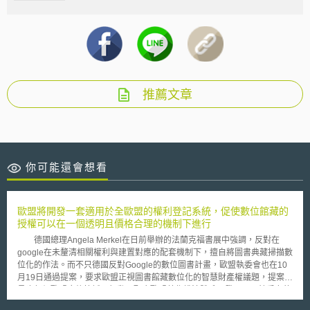
推薦文章
你可能還會想看
歐盟將開發一套適用於全歐盟的權利登記系統，促使數位館藏的
授權可以在一個透明且價格合理的機制下進行
德國總理Angela Merkel在日前舉辦的法蘭克福書展中強調，反對在
google在未釐清相關權利與建置對應的配套機制下，擅自將圖書典藏掃描數
位化的作法。而不只德國反對Google的數位圖書計畫，歐盟執委會也在10
月19日通過提案，要求歐盟正視圖書館藏數位化的智慧財產權議題，提案委
員也督促歐盟應儘快採取行動，配合歐盟著作權法體系，發展更具競爭力的
歐盟館藏數位化方案。 然在館藏書籍數位化的過程中，有必要先解決