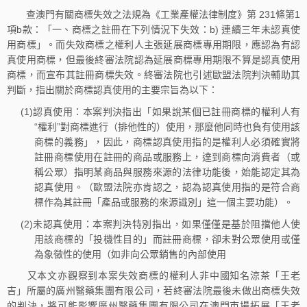
查澳門有關商標失效之法規為《工業產權法律制度》第 231條第1
項b款：「一、商標之註冊在下列情況下失效：b) 連續三年未認真使
用商標」。而失效商標之權利人主張延展商標專用期限，應認為有認
真使用商標，但最後終審法院認為延展商標專用期限不算是認真使用
商標，而宣布其註冊商標失效。終審法院也引述歐盟法院判決輔助其
判斷，指出關於商標認真使用的主要宗旨為以下：
(1)認真使用：本案判決指出「如果說某個已註冊商標的權利人有
“權利”對商標進行（排他性的）使用，那麼他同時也負有使用該
商標的義務」，因此，商標認真使用指的是權利人必須確實將
註冊商標使用在註冊的商品或服務上，達到商標向消費者（或
稱公眾）指明某商品與服務來源的法律功能後，始能認定其為
認真使用。（歐盟法院亦肯認之，認為認真使用指的是符合商
標作為其註冊「產品或服務的來源識別」這一個主要功能）。
(2)未認真使用：本案判決特別指出，如果僅僅是基於阻擋他人使
用該商標的「投機性目的」而註冊商標，卻未對公眾使用或僅
為象徵性的使用（如非向公眾銷售的內部使用
又本文亦觀察到本案失效商標的權利人非中國知名涼茶「王老
吉」所屬的廣州醫藥集團有限公司，若終審法院最後未做出商標失效
的判決，將可能影響廣州醫藥集團有限公司在澳門市場拓展「王老