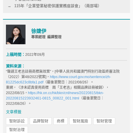
115年「企業營業秘密保護實務座談會」（南部場）
徐婕伊
專案經理 編譯整理
上稿時間：
2022年09月
資料來源：
“聲請王老吉註冊商標無效案”，[中華人民共和國澳門特別行政區終審法院
（2022）第48/2022號案]，
https://www.court.gov.mo/sentence/zh-
81225dc623c8bfa1.pdf
（最後瀏覽日：2022/08/26）。
東網，〈涉未認真使用商標 兩「王老吉」相關品牌註冊被銷〉，
2022/08/15，
https://hk.on.cc/hk/bkn/cnt/news/20220815/bkn-
20220815223932461-0815_00822_001.html
（最後瀏覽日：
2022/08/26）。
文章標籤
智財訴訟
品牌智財
商標
智財風險
智財管理
智財治理