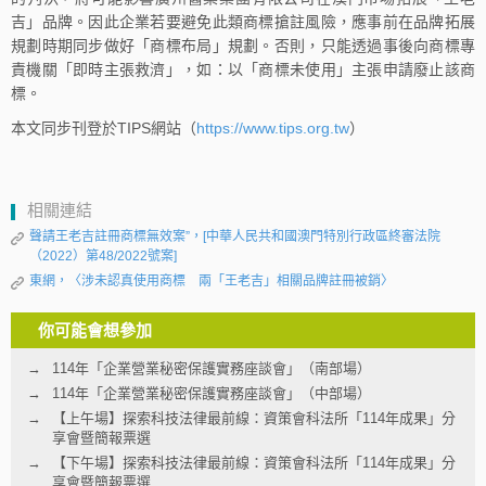
吉」品牌。因此企業若要避免此類商標搶註風險，應事前在品牌拓展
規劃時期同步做好「商標布局」規劃。否則，只能透過事後向商標專
責機關「即時主張救濟」，如：以「商標未使用」主張申請廢止該商
標。
本文同步刊登於TIPS網站（
https://www.tips.org.tw
）
相關連結
聲請王老吉註冊商標無效案”，[中華人民共和國澳門特別行政區終審法院
（2022）第48/2022號案]
東網，〈涉未認真使用商標 兩「王老吉」相關品牌註冊被銷〉
你可能會想參加
114年「企業營業秘密保護實務座談會」（南部場）
114年「企業營業秘密保護實務座談會」（中部場）
【上午場】探索科技法律最前線：資策會科法所「114年成果」分
享會暨簡報票選
【下午場】探索科技法律最前線：資策會科法所「114年成果」分
享會暨簡報票選