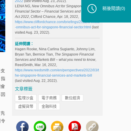
2022
(last visited Aug. 23, 2022).
LENA NG,
New Omnibus Act for Singapore's
稍後閱讀
(0)
Financial Sector – Financial Services and Markets
Act 2022
, Clifford Chance, Apr. 18, 2022,
https://www.cliffordchance.com/briefings/2022/04/new
-omnibus-act-for-singapore-financial-sector.html
(last
visited Aug. 23, 2022).
延伸閱讀：
Hagen Rooke, Nina Carlina Sugianto, Johnny Lim,
Bryan Tan, Bernice Tian,
The Singapore Financial
Services and Markets Bill – what you need to know
,
ReedSmith, Mar. 16, 2022,
子支
https://www.reedsmith.com/en/perspectives/2022/03/t
he-singapore-financial-services-and-markets-bill
行指
(last visited Aug. 22, 2022).
國會
文章標籤
率因
監理沙盒
電子商務
數位經濟
虛擬貨幣
金融科技
首先
制令