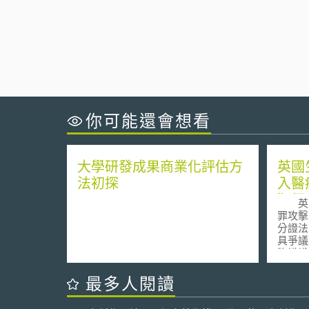
你可能還會想看
大學研發成果商業化評估方
英國
法初探
入醫
犯個
英國
罪攻擊
分證法
具爭議
物辨識 
容貌辨
會儲存
最多人閱讀
中。反
些資料