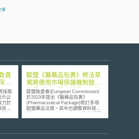
文章
負責
歐盟《醫藥品包裹》修法草
保護
案將使用市場保護機制鼓勵
藥品創新、提升藥品可及性
布將採取
歐盟執委會(European Commission)
表示公
於2023年提出《醫藥品包裹》
致力於
(Pharmaceutical Package)修訂多項
與保障
歐盟藥品法規。其中也調整資料保護
人與社
期(period of data protection)和市場獨
統於2
占期(market exclusivity)等制度，激
推動種
勵藥品創新、增加藥品可及性、並強
命令
化歐盟面對全球公衛挑戰的能力。修
訂草案由環境、公共衛生與食品安全