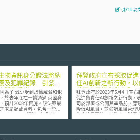
引註此篇
生物資訊身分證法將納
拜登政府宣布採取促進
療及犯罪紀錄 引發侵
任AI創新之新行動，以
人隱私爭議
美國人民權利與安全
為了 減少受到恐怖威脅和犯
拜登政府於2023年5月4日宣
，於去年底在一讀通過 英國身
促進負責任AI創新之新行動，
，預計2008年實施。該法案最
司於部署或公開其產品前，應
之處是記載資料，包含一些生
降低AI風險，並強調風險管理
(biometrics) 資料，如指紋、
措施的重要性，以防止AI對個
識和虹膜掃描等，這些資料將
會造成潛在危害。此外，拜登總
在國家身分辨識註冊資料庫
月簽署「透過聯邦政府進一步
對身分證法案者認為，儲存這
族平等和支持弱勢群體」行政
已侵犯個人隱私權。保守黨議
（Executive Order on Further