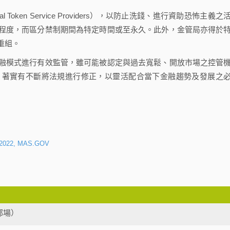
ken Service Providers），以防止洗錢、進行資助恐怖主義之
程度，而區分禁制期間為特定時間或至永久。此外，金管局亦得於
重組。
模式進行有效監管，雖可能被認定與過去寬鬆、開放市場之控管
，著實有不斷將法規進行修正，以靈活配合當下金融趨勢及發展之
ll 2022, MAS.GOV
部場）