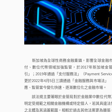
新加坡為全球性商務金融重鎮，影響全球金融市
付、數位代幣領域加強監管，於2017年新加坡金管局（Monet
引」；2019年通過「支付服務法」（Payment Se
更於2022年4月5日三讀通過「金融服務與市場法」 （Finan
應、監管當今變化快速、逐漸數位化之金融市場。
該法規主要著眼於金管局對於金融業中數位代幣及
明定受規範之相關金融機構或特定個人，若其具違法情事，金
之主體及其涵蓋範圍，相較於過去其他法案更為擴張