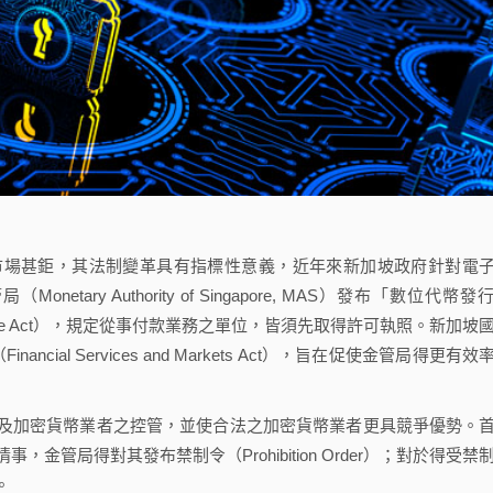
場甚鉅，其法制變革具有指標性意義，近年來新加坡政府針對電
ary Authority of Singapore, MAS）發布「數位代幣發
rvice Act），規定從事付款業務之單位，皆須先取得許可執照。新加坡
cial Services and Markets Act），旨在促使金管局得更有效
加密貨幣業者之控管，並使合法之加密貨幣業者更具競爭優勢。
管局得對其發布禁制令（Prohibition Order）；對於得受禁
。