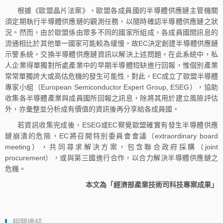
根據《歐盟晶片法案》，歐盟各成員國的半導體供應鏈主管機關
須定期執行半導體供應鏈的觀測任務，以隨時確認半導體供應鏈之狀
況。然而，由於歐盟係由眾多不同的國家所組成，各成員國間訊息的
流通相比於其他單一國家可能較為緩慢，故EC決定創建半導體供應鏈
示警系統，交換半導體供應鏈資訊以解決上述問題。在此系統中，私
人企業得單獨對所處產業中的早期半導體短缺進行回報，惟個別產業
常常單獨誇大或高估危機的發生可能性，對此，EC成立了歐盟半導體
專家小組（European Semiconductor Expert Group, ESEG），協助
收集各半導體產業與成員國所回報之訊息，除將其用於建立風險評估
外，亦彙整並分析成有價值的資訊後再分享給各成員國。
若資訊收集完成後，ESEG或EC察覺歐盟確實有發生半導體供應
鏈崩潰的危險，EC將召開特別委員會會議（extraordinary board
meeting），共同尋求解決方案，包含聯合政府採購（joint
procurement），或與第三國進行合作，以合力解決半導體供應鏈之
危機。
本文為「經濟部產業技術司科技專案成果」
相關連結