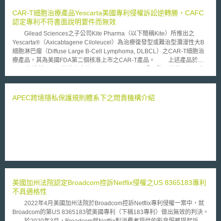
CAR-T細胞治療產品Yescarta美國專利侵權訴訟逆轉勝，CAFC
認定專利不符書面說明要件而無效
Gilead Sciences之子公司Kite Pharma（以下簡稱Kite）所推出之
Yescarta®（Axicabtagene Ciloleucel）為治療復發型或難治型瀰漫性大B
細胞淋巴瘤（Diffuse Large B-Cell Lymphoma, DLBCL）之CAR-T細胞治
療產品，其為美國FDA第二個核准上市之CAR-T產品。 上述產品於
2017年獲美國FDA核准上市後，Juno therapeutics公司隨即於美國加州中
區聯邦地院起訴Kite，主張Yescarta侵害Juno therapeutics之美國
7,446,190號專利「編碼嵌合T細胞受體之核酸（Nucleic acids encoding
chimeric T cell receptors）」（以下簡稱190專利），2019年陪審團認定
APEC跨境隱私保護規則體系下之問責機構介紹
Kite成立專利侵權，裁定損害賠償額為7.78億美元；於2020年法院進一步認
定Kite有蓄意侵權行為，再判定需增加50%之損害賠償金，使損害賠償總額
超過11億美元。 本案上訴後，美國聯邦巡迴上訴法院（US Court of
Appeals for the Federal Circuit, 以下簡稱 CAFC）於2021年8月26日推翻
原審判決，認定190專利不符書面說明（Written Description）要件而無
效。CAFC認為190專利請求項所請求之單鏈可變區片段抗體（single-chain
variable fragment, scFv）結合部涵蓋過廣，包括可結合「任何」標的之
「任何」scFv，惟其說明書未能提供其中之代表性物種（species）、或界
定其共通結構特徵，於說明書中僅揭露可結合兩種不同標的之兩種scFv作為
美國加州法院認定Broadcom控訴Netflix侵權之US 8365183專利
實施例，但未能說明此二物種如何、或是否能夠代表其所請求的整個上位之
不具適格性
屬（genus）。CAFC指出，若要滿足書面說明要件之要求，說明書應揭露
與代表性數量之標的結合之特定scFv物種，Juno雖提出專家證詞主張此二
2022年4月美國加州法院於Broadcom控訴Netflix專利侵權一案中，就
scFv實施例已具代表性，惟CAFC仍認為該證詞過於籠統而未能解釋何種
Broadcom的第US 8365183號美國專利（下稱183專利）做出無效的判決。
scFv將與何種標的結合。CAFC指出，書面說明要件之目的在於確保專利排