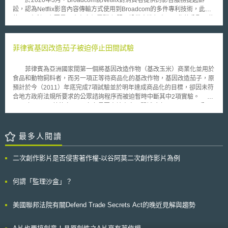
於2020年3月，Broadcom就Netflix對消費者提供的影音服務提起訴
他權範圍不會超出發明人記載於說明書中之貢獻範圍，190專利發明人證稱
訟，認為Netflix影音內容傳輸方式使用到Broadcom的多件專利技術，此次
其申請發明時只使用過說明書所載之兩個scFv實施例，且說明書未提供確認
的183專利，主要是用來在多個電腦/伺服器設備中進行處理工作的分配，依
何種scFv將結合至何種標的之方法與指導，但190專利卻請求可與任何標的
Broadcom的主張，該技術應用於影音機上盒這類產品時，可有效的提升影
結合之scFv，因此，190專利之揭露內容未能證明發明人擁有結合至各種選
音媒體的效率。這類專利與演算法有關，對於專利本質是否為抽象概念，需
定標的之所有可能scFvs，無法滿足書面說明要件之要求。 醫藥專利以
要通過美國最高法院就Alice案對於抽象概念的兩階段測試法，先檢驗請求
菲律賓基因改造茄子被迫停止田間試驗
上位請求項（genus claim）尋求保護時，可能因說明書記載內容不容易滿
項是否指向抽象概念，再檢驗請求項是否因其中元件（包含電腦/軟體）的
足書面說明與可據以實施（Enablement）要件而受到挑戰。除本案外，美
配置，改變其性質而成為適格的專利標的。 加州法院法官James
菲律賓為亞洲國家間第一個將基因改造作物（基改玉米）商業化並用於
國近期亦有數件醫藥專利因不符書面說明要件與可據以實施要件而被宣告無
Donato認為，就183專利所主張之請求項內容，主要是在於多個伺服器間進
食品和動物飼料者，而另一項正等待商品化的基改作物，基因改造茄子，原
效，如Amgen Inc. v. Sanofi（Fed. Cir. 2021）、Idenix Pharmaceuticals
行工作分配，此種行為與辦公室裡進行工作分配並沒有不同，且日常生活中
預計於今（2011）年底完成7項試驗並於明年達成商品化的目標，卻因未符
LLC v. Gilead Sciences Inc.（Fed. Cir. 2019）、Enzo v. Roche（Fed. Cir.
也充滿類似情況，如服務生依照顧客需求進行位置安排，就此Broadcom雖
合地方政府法規所要求的公眾諮詢程序而被迫暫時中斷其中2項實驗。
2019），未來醫藥專利以上位請求項尋求保護是否會變得更加困難，值得
提出該專利方法可提高伺服器效率的論點，但法官認為該專利只是列出傳統
2010年12月，菲律賓Davo市市長因申請本案田間試驗之UP Mindano公司
繼續觀察。
電腦技術中會執行的步驟順序，未因該專利所揭露的方法促進電腦的功能，
未遵守應於市政府內張貼公開資訊之法定義務，以違反基因改造作物環境釋
而不足以使抽象概念的性質轉化，因此就該專利做出無效的判決。 「本文
放之法規為由，向該公司發出禁止令並銷毀植株，其田間試驗因此延誤了6
同步刊登於TIPS網站（https://www.tips.org.tw ）」
個月以上。無獨有偶的，作為菲律賓基改作物主管機關的植物產業局，也以
最多人閱讀
同樣的理由中止另一項在Visayes國立大學所進行的基因改造作物田間試
驗。 Davo市農業辦公室Leonardo Avila III主任表示，就該公司就試驗
二次創作影片是否侵害著作權-以谷阿莫二次創作影片為例
田所設立的藩籬實際狀況來看，雙方對於嚴格密閉的田間試驗（strictly
confined field trial）有理解上的落差。面對UP Mindano公司於期間未盡公
開資訊義務以進行充份溝通的指控，該公司負責田間試驗的科學家Rasco表
何謂「監理沙盒」？
示，所有爭議皆已透過直接或間接的方式於報紙和公開論壇中予以釐清。甚
至嘗試著透過說明會教育大眾關於基因改造茄子的風險和優點，更強調茄子
美國聯邦法院有關Defend Trade Secrets Act的晚近見解與趨勢
沒有異花授粉植物所會造成的基因汙染問題。 從法規面觀察，此一事
件所透露的問題在於，即便一國中央法規允許基因改造作物之環境釋出，地
方政府亦有可能藉由地方法規來落實其限制或阻擋基因改造作物之政策或目