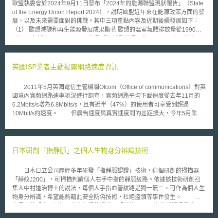
歐盟執委會於2024年9月11日發布「2024年的能源聯盟現狀報告」（State
of the Energy Union Report 2024），說明歐盟近年來在能源政策方面的發
展，以及未來需要面對的挑戰。其中三項重點內容及近期後續發展如下：
（1） 歐盟減碳和再生能源發展成果顯著 歐盟的溫室氣體排放量從1990年
到2022年減少了32.5%，而同期歐盟經濟則增長了約67%；且於再生能源
發展方面，風力發電成為歐盟第二大電力來源，僅次於核能。2024年上半
年，再生能源占歐盟發電量的50%，超越歐盟所有化石燃料的總發電量。不
過，歐盟仍需要加強能源效率措施，以實現到2030年最終能源消耗量減少
英國ISP業者主動揭露網路速度資訊
11.7%的目標。 今（2025）年1月23日，英國智庫Ember報告指出，綜觀
2024年，太陽光電已占歐盟發電量的11%，首度超越燃煤發電（10%），
2011年5月英國電信主管機關Ofcom（Office of communications）對英
自綠色政綱（European Green Deal）頒布以來，風電與光電所增加的發電
國境內寬頻網路速率現況進行調查，寬頻網路平均下載速度從去年11月的
量，已助歐盟減少近590億歐元的化石燃料進口。 （2） 歐盟已降低對於俄
6.2Mbits/s增為6.8Mbits/s，且有近半（47%）的使用者可享受到超過
羅斯的能源依賴 歐盟已大幅減少對俄羅斯天然氣的進口依賴，從2021年的
10Mbit/s的速度。 但廣告速度與真實速度間的差距擴大，今年5月業者
45%降至2024年6月的18%，同時增加了從挪威和美國等可靠合作夥伴的進
平均廣告速度為15Mbit/s,，較真實速度6.8Mbits/s差距為8.2Mbit/s，而2010
口；並將繼續支持烏克蘭，幫助其穩定電力系統，並通過捐款和資金援助其
年11月平均廣告速度13.8Mbit/s真實速度6.2Mbit/s，差距為7.6Mbit/s。上述
能源部門。而烏克蘭於今年停止俄羅斯天然氣借道輸送至歐洲後，波羅的海
的差距主要發生於ADSL網路，英國有近75%的使用者仍用ADSL，此種傳
三國：立陶宛、拉脫維亞和愛沙尼亞亦決議脫離俄羅斯電網，連接歐洲大陸
輸方式將受到距離、纜線品質的影響。因此大多數業者所宣稱的20Mbit/s下
日本研創「指靜脈」之個人生物身分辨識技術
電網和能源市場。 （3） 歐盟將持續推動淨零相關政策 歐盟致力在淨零轉
載速度，僅能達到6.6 Mbit/s。有超過1/3的使用者速度為4 Mbit/s或更低。
型過程中賦予能源消費者權利，通過新的能源市場法規保護消費者，確保其
F英國今年7月正式實施之寬頻速度自律規則（Voluntary Code of
能負擔得起能源之使用，並提供社會氣候基金等支持；而為持續增強能源安
日本日立公司歷經多年研發「指靜脈認證」技術，這個研創的掃描器
Practice on Broadband Speeds），為業者自願加入。除提供消費者「典型
全和競爭力，歐盟需要加快淨零技術的發展，加強與工業界的合作，並妥善
「靜紋J200」，可掃描判讀個人右手中指的靜脈紋路。依據該技術研創召
的速度範圍」（Typical Speed Range, TSR）資訊外，若消費者可使用速
利用創新基金等工具。而同（2024）年12月歐盟即以創新基金挹注46億歐
集人中村道治博士的說法，每個人手指血管紋路是獨一無二，可作為個人生
度小於業者宣稱之速度範圍，且業者無法解決問題時，在3個月內使用者可
元，加速綠氫、儲能、熱泵、電動車電池和等技術開發，並與歐洲投資銀行
物身分辨識，希望能夠藉此安全防偽技術，杜絕盜領等事件發生。 日
更換其他業者而無須罰款。目前已有BT、O2、Virgin Media等17家ISP業者
共同宣布以現代化基金投資29.7億歐元，支援會員國的潔淨工業部門；今年
本長崎的「十八銀行」率先在提款機試用「靜紋J200」中指靜脈認證技
加入自律規則中。
1月則在跨歐洲能源基礎設施 （Trans-European Networks for Energy
術，該辨識裝置乃是以紅外線掃描取得中指血管影像，和金融卡資料及銀行