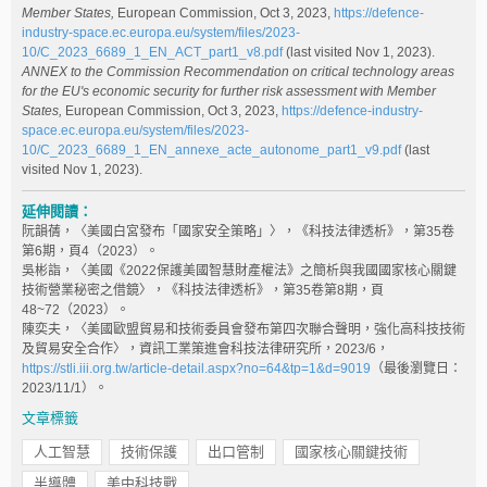
Member States,
European Commission, Oct 3, 2023,
https://defence-
industry-space.ec.europa.eu/system/files/2023-
10/C_2023_6689_1_EN_ACT_part1_v8.pdf
(last visited Nov 1, 2023).
ANNEX to the Commission Recommendation on critical technology areas
for the EU's economic security for further risk assessment with Member
States,
European Commission, Oct 3, 2023,
https://defence-industry-
space.ec.europa.eu/system/files/2023-
10/C_2023_6689_1_EN_annexe_acte_autonome_part1_v9.pdf
(last
visited Nov 1, 2023).
延伸閱讀：
阮韻蒨，〈美國白宮發布「國家安全策略」〉，《科技法律透析》，第35卷
第6期，頁4（2023）。
吳彬詣，〈美國《2022保護美國智慧財產權法》之簡析與我國國家核心關鍵
技術營業秘密之借鏡〉，《科技法律透析》，第35卷第8期，頁
48~72（2023）。
陳奕夫，〈美國歐盟貿易和技術委員會發布第四次聯合聲明，強化高科技技術
及貿易安全合作〉，資訊工業策進會科技法律研究所，2023/6，
https://stli.iii.org.tw/article-detail.aspx?no=64&tp=1&d=9019
（最後瀏覽日：
2023/11/1）。
文章標籤
人工智慧
技術保護
出口管制
國家核心關鍵技術
半導體
美中科技戰