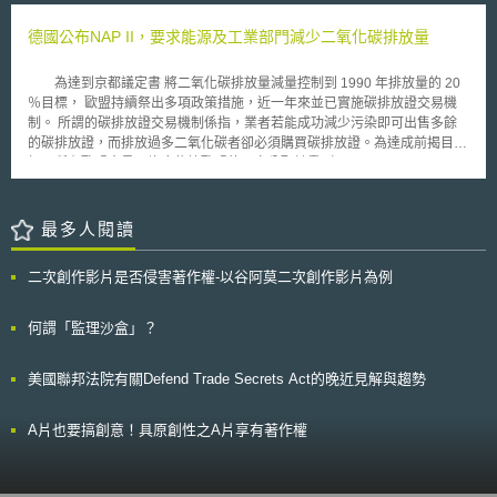
Regulation, TNE-E）的政策架構下，投資跨國能源基礎建設逾12 億歐元，
生物身分資料庫比對。而為防止歹徒截斷受害人手指企圖通過辨識盜用身分
包含海上及智慧電網、氫能及碳封存之基礎設施等計畫。
提款，日立公司特別加上額外的防偽技術，只有血管內有溫暖血液流動的手
德國公布NAP II，要求能源及工業部門減少二氧化碳排放量
指才能通過認證，斷指無法過關。
為達到京都議定書 將二氧化碳排放量減量控制到 1990 年排放量的 20
％目標， 歐盟持續祭出多項政策措施，近一年來並已實施碳排放證交易機
制。 所謂的碳排放證交易機制係指，業者若能成功減少污染即可出售多餘
的碳排放證，而排放過多二氧化碳者卻必須購買碳排放證。為達成前揭目
標，所有歐盟會員國均應依據歐盟的國家分配計畫（ Nationalen
Allokationsplan ），於其內國推動實施。 在歐盟架構下，德國政府於
日前公布第二階段的 NAP II ，以接續目前第一階段、將持續至 2007 年的
NAP I 。透過 NAP I 及 NAP II ，所有產業－包括能源、工業、交通（
最多人閱讀
Verkehr ）、家戶（ Haushalte ）、以及手工業（ Gewerbe ）、商業及服
務業－均將被要求共同致力於二氧化碳減量的目標，德國政府也一一就各產
二次創作影片是否侵害著作權-以谷阿莫二次創作影片為例
業訂出排放標準。 基本上， NAP II 係有關德國能源業和工業自 2008
年至 2012 年止有關二氧化碳排放量的基本原則，重點在能源業及工業的二
氧化碳排放控制，此乃因這兩個產業每年的二氧化碳排放量高達總排放量的
何謂「監理沙盒」？
60 ％。 NAP II 對工業的減量要求較為寬厚，只須減少百分之一點二五的排
放量，能源業卻必須減量百分之十五。德國環保部長表示，工業面對市場上
美國聯邦法院有關Defend Trade Secrets Act的晚近見解與趨勢
激烈的競爭，可以少負擔一些氣候保護的成本。此外，為了鼓勵能源業者投
資環保設備減少污染，可同時生產電力和熱能的電廠二氧化碳排放量管制將
比照工業，反之，老舊的高污染燃煤電廠獲得的碳排放證，比起一般的能源
A片也要搞創意！具原創性之A片享有著作權
業還要再縮減百分之十五。 雖則 NAP I 、 NAP II 的實施對德國整體產
業均形成衝擊，不過這個從環保概念出發的政策，卻也將促使德國產業在未
來幾年產生結構性的調整，政府與民間部門為了達到二氧化碳排放減量的目