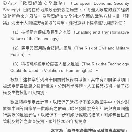
發布之「歐盟經濟安全戰略」（European Economic Security
Strategy）目的在於地緣政治緊張之局勢下，將最大限度的減少經濟
流動所帶來之風險，為歐盟經濟安全制定全面的戰略方針。此「建
議」列出十大關鍵技術領域的清單，係根據以下標準進行風險評估：
（1）技術是有促成及轉型之本質（Enabling and Transformative
Nature of the Technology）。
（2）民用與軍用融合技術之風險（The Risk of Civil and Military
Fusion）。
（3）科技可能被用於侵害人權之風險（The Risk the Technology
Could Be Used in Violation of Human rights）。
根據上述標準所列出十個關鍵技術領域後，其中有四個領域項目
被認定是最敏感之技術領域，分別有半導體、人工智慧技術、量子技
術及生物技術四大類別。
歐盟積極制定此計畫，以確保先進技術不落入敵國手中，減少對
於如中國等國家單一供應商之依賴；歐盟預計於今年年底與會員國進
行廣泛的風險評估，以確保下一步可能所採取的措施，可能包含出口
管制及對外之審查投資，預計於2024年初提案。
本文為「經濟部產業技術司科技專案成果」