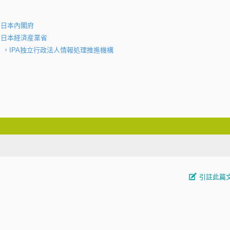
，日本內閣府
，日本経済産業省
〉，IPA独立行政法人情報処理推進機構
引註此篇