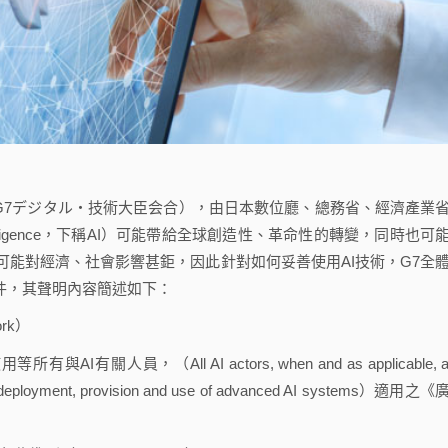
會（G7デジタル・技術大臣会合），由日本數位廳、總務省、經濟產業
ntelligence，下稱AI）可能帶給全球創造性、革命性的轉變，同時也可
可能對經濟、社會影響甚鉅，因此針對如何妥善使用AI技術，G7全
文件，其聲明內容簡述如下：
rk）
人員，（All AI actors, when and as applicable, a
ent, deployment, provision and use of advanced AI systems）適用之