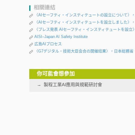
相關連結
〈AIセーフティ・インスティテュートの設立について〉
〈AIセーフティ・インスティテュートを設立しました〉
〈プレス発表 AIセーフティ・インスティテュートを設立
AISI–Japan AI Safety Institute
広島AIプロセス
〈G7デジタル・技術大臣会合の開催結果〉，日本総務省
你可能會想參加
製程工業AI應用與規範研討會