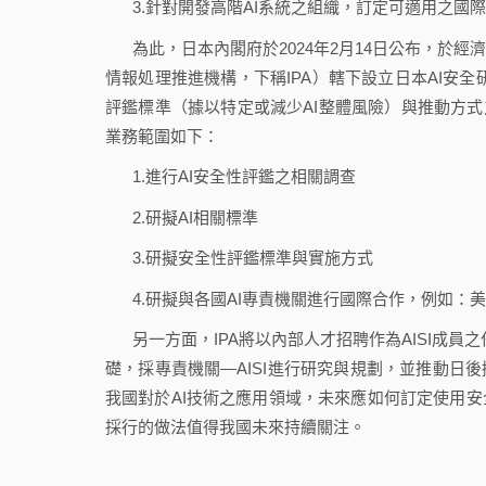
3.針對開發高階AI系統之組織，訂定可適用之國際行為準
為此，日本內閣府於2024年2月14日公布，於
情報処理推進機構，下稱IPA）轄下設立日本AI安全研究所（Ja
評鑑標準（據以特定或減少AI整體風險）與推動方式
業務範圍如下：
1.進行AI安全性評鑑之相關調查
2.研擬AI相關標準
3.研擬安全性評鑑標準與實施方式
4.研擬與各國AI專責機關進行國際合作，例如：美國AI安全研究所（U.S
另一方面，IPA將以內部人才招聘作為AISI成
礎，採專責機關—AISI進行研究與規劃，並推動日
我國對於AI技術之應用領域，未來應如何訂定使用安
採行的做法值得我國未來持續關注。