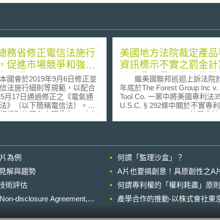
總務省修正電信法施行
美國地方法院裁定產品
，促進市場競爭和強化
資訊標示不實之罰金計
者保護
該產品之最高售價為基
會於2019年9月6日修正並
繼美國聯邦巡迴上訴法院於2
信法施行細則等規範，以配合
年底於The Forest Group Inc v.
9年5月17日通過修正之《電氣通
Tool Co. 一案中將美國專利法3
法》（以下簡稱電信法）。電
U.S.C. § 292條中關於不實專
行細則修正內容可分為︰（1）
(false patent marking)的
信服務市場競爭；（2）保護用
認定為罰金之計算是以每一個
等兩大面向。針對促進市場競
誤專利資訊的產品為基礎，並
行細則明定一律禁止以「繼
發回地方法院(the U.S. District 
用通信服務及購買手機為條件
for the Southern District of T
影片為例
何謂「監理沙盒」？
惠；惟如非要求繼續利用通信
後，地方法院於今年4月27日
，則可對用戶提供不超過2萬日
於專利法第292條具懲罰性之
的晚近見解與趨勢
A片也要搞創意！具原創性之A
之優惠，並針對廉價機種、因
針對標示錯誤或標示無效專利
進行技術評估
式變更需利用新通信服務而購
何謂專利權的「權利耗盡」原則
品之罰金應以該產品之最高售
，以及庫存手機等狀況設有例
被告基於販售該產品所獲得之
losure Agreement,
產學合作的推動-以株式會社東京
。此外，為避免電信業者在用
經濟利益來計算。 於此案中，
契約時透過不當手段影響競爭
The Forest Group產品之售