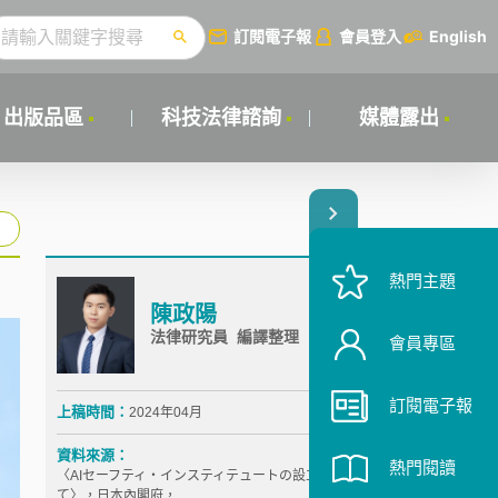
訂閱電子報
會員登入
English
出版品區
科技法律諮詢
媒體露出
熱門主題
陳政陽
法律研究員 編譯整理
會員專區
訂閱電子報
上稿時間：
2024年04月
資料來源：
熱門閱讀
〈AIセーフティ・インスティテュートの設立につい
て〉，日本內閣府，