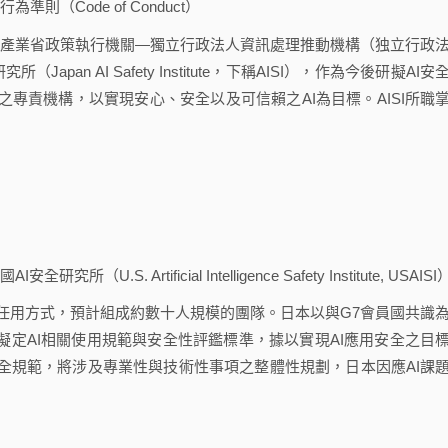
則（Code of Conduct）
經濟產業省政策執行機關—獨立行政法人資訊處理推動機構（独立行政
pan AI Safety Institute，下稱AISI），作為今後研擬AI安
之專責機構，以實現安心、安全以及可信賴之AI為目標。AISI所職
. Artificial Intelligence Safety Institute, USAISI
員之任用方式，預計組成約數十人規模的團隊。日本以與G7會員國共識
後擬定AI相關使用規範與安全性評鑑標準，據以實現AI應用安全之目
全規範，將涉及專業性與技術性事項之整體性規劃，日本因應AI課