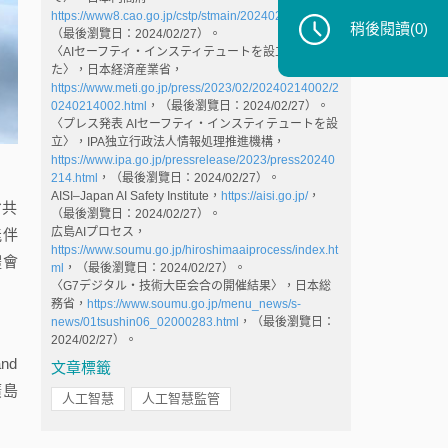
https://www8.cao.go.jp/cstp/stmain/20240214.html
，
稍後閱讀
(0)
（最後瀏覽日：2024/02/27）。
〈AIセーフティ・インスティテュートを設立しまし
た〉，日本経済産業省，
https://www.meti.go.jp/press/2023/02/20240214002/2
0240214002.html
，（最後瀏覽日：2024/02/27）。
〈プレス発表 AIセーフティ・インスティテュートを設
立〉，IPA独立行政法人情報処理推進機構，
https://www.ipa.go.jp/pressrelease/2023/press20240
214.html
，（最後瀏覽日：2024/02/27）。
AISI–Japan AI Safety Institute，
https://aisi.go.jp/
，
省共
（最後瀏覽日：2024/02/27）。
広島AIプロセス，
能伴
https://www.soumu.go.jp/hiroshimaaiprocess/index.ht
體會
ml
，（最後瀏覽日：2024/02/27）。
〈G7デジタル・技術大臣会合の開催結果〉，日本総
務省，
https://www.soumu.go.jp/menu_news/s-
news/01tsushin06_02000283.html
，（最後瀏覽日：
2024/02/27）。
nd
文章標籤
《廣島
人工智慧
人工智慧監管