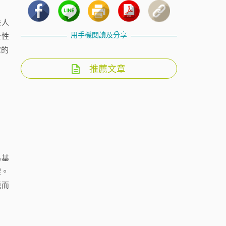
法人
用手機閱讀及分享
全性
掌的
推薦文章
）
為基
標。
題而