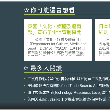
你可能還會想看
英國「文化、媒體及體育
日本
部」宣布了電信管制機關
細則
Ofcom的改革
消費
英國「文化、媒體及體育部」
日本國
（Department for Culture, Media and
公布電
Sport，DCMS）於2010年10月14日
201
宣布關於19個公共部門的改革或廢除
信事業
的政策，目的在增加政府公共服務的
信法施
透明度與負責度。這些政策也包含針
促進電
對電信管制機關Ofcom的改革方案。
戶利益
最多人閱讀
針對Ofcom擬議的改革如下：修
爭，施
訂Ofcom每五年檢討公共廣播服務的
續」利
二次創作影片是否侵害著作權-以谷阿莫二次創作
責任，改由部長決定檢討的時機與範
提供優
圍。允許Ofcom能有彈性的改變其機
服務時
美國聯邦法院有關Defend Trade Secrets Act
關結構，但須經過部長批准。廢除
圓額度
Ofcom促進訓練發展機會與提供公平
運作技術成熟度(Technology Readiness Level)
通信方
機會的責任。改變Ofcom對區域頻道
買手機
美國涉密聯邦政府員工之機密資訊維護-保密協議（Non-disc
Channel 32網路安排之檢討，由年度
外規定
NDA）之使用
檢討轉變為保留由Ofcom評估是否需
戶解除