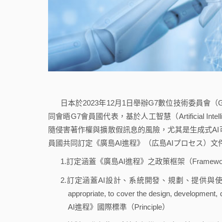
日本於2023年12月1日舉辦G7數位技術委員
同會晤G7會員國代表，基於人工智慧（Artificial I
隨侵害著作權與擴散假訊息的風險，尤其是生成式AI
員國共同訂定《廣島AI進程》（広島AIプロセス）
1.訂定涵蓋《廣島AI進程》之政策框架（Framewo
2.訂定涵蓋AI設計、系統開發、規劃、提供與使用等所有與AI有關
appropriate, to cover the design, developm
AI進程》國際標準（Principle）