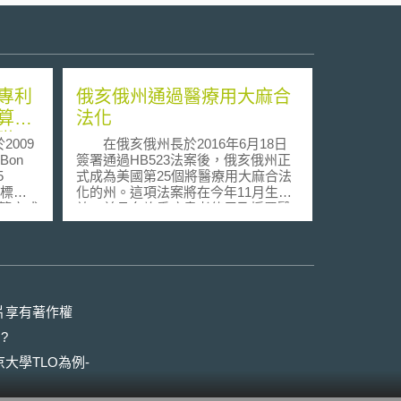
專利
俄亥俄州通過醫療用大麻合
算以
法化
礎
009
在俄亥俄州長於2016年6月18日
 Bon
簽署通過HB523法案後，俄亥俄州正
5
式成為美國第25個將醫療用大麻合法
利標示
化的州。這項法案將在今年11月生
罰金計算方式
效，並且允許重症患者使用及採買醫
標示錯
療用大麻。 與原本在2015年11月
將原案
被退回的法案相比，娛樂性用途大麻
Court
直接被排除在本次法案適用範圍外，
exas)重審
而且不允許個人在家裡種植或是直接
裁定基
抽食。因此，與一般人想像中，如同
本質，
荷蘭般的大麻合法化政策相當不同。
片享有著作權
號之產
當然，某種層面上來說，這項法
?
價而非
案對重症病患是一大福音，他們可以
利潤或
合法取得大麻，不再因為持有大麻而
大學TLO為例-
被當成罪犯。但是俄亥俄州這部法案
價介於美
對於大麻使用者於現實生活中情況能