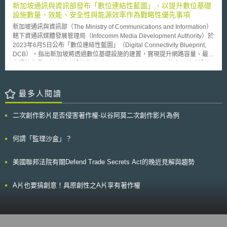
Bunderamt)或民間飛行運動協會(Luftsportverband)透過考試取得。 (3) 超
新加坡通訊與資訊部發布「數位連結性藍圖」，以提升數位基礎
專利有效性決定提上訴，需要設法證明爭議專利的有效性會對授權協議義務
過5公斤時：除前述的條件外，需要從各地區航空管理部門
設施數量、效能、安全性與能源效率作為戰略性優先事項
產生具體的影響，否則被授權人將難以因其具有實質的損害從而讓法院啟動
(Landesluftfahrtbehörden)追加額外的升空許可(Aufsteigserlaubnis)。 關於
上訴作業。
新加坡通訊與資訊部（The Ministry of Communications and Information）
操作者的規範： (1) 無人機的操作者，除了在模型飛機基地外，原則上禁止
轄下資通訊媒體發展管理局（Infocomm Media Development Authority）於
飛行超過100米高，但可向地區航空管理部門提出申請。 (2) 模型飛行器操
2023年6月5日公布「數位連結性藍圖」（Digital Connectivity Blueprint,
作者須有專業知識證明。 (3) 無人機與模型飛行器只能在能肉眼可見下飛
DCB），指出新加坡將透過數位基礎設施的建置，實現提升網路容量、最大
行。 一般適用規定：無人機與模型飛行器不能阻礙或危害人力駕駛飛行
化運算能量、整合基礎設施集合（infrastructure stack，即將多個基礎設施
器。 禁止事項： (1) 所有的無人機或模型飛行器不得在敏感區域(例如：警
作為一整體進行定義、提供與更新）、確保安全與韌性，以及永續性設計
察機關、救難隊、大群民眾所在地、主幹道、航空起降區等)使用。 (2) 無人
（Design for sustainability）目標，並識別五項戰略性優先事項如下：
機與模型飛行器不得於住宅區接收、播送、以及紀錄影片、聲音、或是無線
（1）在未來十年將海底電纜數量提升為現有的兩倍； （2）透過將新加坡
最多人閱讀
電訊號。 綜合觀察可以發現，德國對於無人機的使用規範(或限制)，可
國家寬頻網路（Nationwide Broadband Network, NBN）的頻寬提高十倍、
以歸結至三 方面，對於使用人的規範、無人機的大小以及使用地點的限
分配頻譜予5G專網（Standalone, SA）等方法，於未來五年內建構並提供
制。
二次創作影片是否侵害著作權-以谷阿莫二次創作影片為例
無縫、端到端且速度高達10 Gbps的國內網路； （3）與供應商合作，強化
運算基礎設施的透明性與可歸責性，並與國際最佳作法保持一致； （4）為
新的綠色資料中心（Green data centre）制定長期成長路線圖並使其更具能
何謂「監理沙盒」？
源效率； （5）推動對新加坡數位公用設施（Digital Utility, DU）集合的採
用，以擴張無縫數位交易的優勢，並持續探索能從現有DU中受益的使用案
美國聯邦法院有關Defend Trade Secrets Act的晚近見解與趨勢
例。 除戰略性優先事項外，新加坡將在更新興且前沿的領域中採取行動，
具體措施包含： （1）在未來十年推動新加坡量子安全（Quantum-safe）
願景； （2）為普遍的自動化系統使用奠定基礎； （3）透過測試平台與沙
A片也要搞創意！具原創性之A片享有著作權
盒建立利害關係者生態系統，推動綠色軟體（green software）的開發、標
準制定與評估； （4）透過低軌道衛星服務為關鍵產業提供創新解決方案。