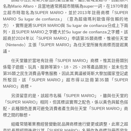
名為Mario Alfaro，且當地通常將超市簡稱為super一詞，在1970年創
立超市時取名為SUPER MARIO，並於2013年註冊商標「SUPER
MARIO Su lugar de confianza」（意為超級瑪利歐值得信賴的地
方），實際是將SUPER MARIO與 Su lugar de confianza分成上下兩
列，且SUPER MARIO之字體大於Su lugar de confianza之字體。該
超商於2024年以「SUPER MARIO」申請第35類商標，惟被任天堂
（Nintendo）主張「SUPER MARIO」為任天堂所擁有商標而提起異
議。
任天堂雖於當地有註冊「SUPER MARIO」商標，惟其註冊類別
係電子遊戲、玩具、服飾等第9、18、25、28等產品類別，並未包含
第35類之民生消費品零售服務，因此其異議被哥斯大黎加國家登記處
所駁回，該「SUPER MARIO」超市得以註冊第35類「SUPER
MARIO」商標。
另須留意的是，該超市名稱「SUPER MARIO」，雖與任天堂的
「SUPER MARIO」相同，但其標誌實際之配色，係以黃色與藍色搭
配，此種顏色差異可避免消費者產生與任天堂「SUPER MARIO」商
標之間的聯想。
組織常隨著業務經營變動就品牌商標進行變更或調整，此案之超
市於長期經營後欲以其「SUPER MARIO」名稱作為商標註冊而發生