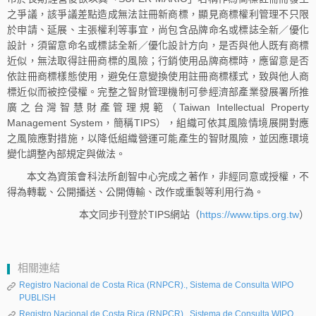
之爭議，該爭議差點造成無法註冊新商標，顯見商標權利管理不只限
於申請、延展、主張權利等事宜，尚包含品牌命名或標誌全新／優化
設計，須留意命名或標誌全新／優化設計方向，是否與他人既有商標
近似，無法取得註冊商標的風險；行銷使用品牌商標時，應留意是否
依註冊商標樣態使用，避免任意變換使用註冊商標樣式，致與他人商
標近似而被控侵權。完整之智財管理機制可參經濟部產業發展署所推
廣之台灣智慧財產管理規範（Taiwan Intellectual Property
Management System，簡稱TIPS），組織可依其風險情境展開對應
之風險應對措施，以降低組織營運可能產生的智財風險，並因應環境
變化調整內部規定與做法。
本文為資策會科法所創智中心完成之著作，非經同意或授權，不
得為轉載、公開播送、公開傳輸、改作或重製等利用行為。
本文同步刊登於TIPS網站（
https://www.tips.org.tw
）
相關連結
Registro Nacional de Costa Rica (RNPCR)., Sistema de Consulta WIPO
PUBLISH
Registro Nacional de Costa Rica (RNPCR)., Sistema de Consulta WIPO