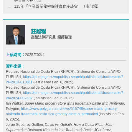
115年「企業營業秘密保護實務座談會」（南部場）
莊越程
高級法律研究員 編譯整理
上稿時間：
2025年02月
資料來源：
Registro Nacional de Costa Rica (RNPCR)., Sistema de Consulta WIPO
PUBLISH,
https://rpi.rnp.go.cr/wopublish-search/public/detail/trademarks?
id=2013-011081
(last visited Feb. 6, 2025).
Registro Nacional de Costa Rica (RNPCR)., Sistema de Consulta WIPO
PUBLISH,
https://rpi.rnp.go.cr/wopublish-search/public/detail/trademarks?
id=2024-002687
(last visited Feb. 6, 2025).
Ian Walker,
Super Mario grocery store wins trademark battle with Nintendo
,
Polygon,
https://www.polygon.com/news/516748/super-mario-grocery-
nintendo-trademark-costa-rica-grocery-store-supermarket
(last visited Feb.
6, 2025).
Jorge Gutiérrez Guillén,
David vs. Goliath: How a Costa Rican Mini-
Supermarket Defeated Nintendo in a Trademark Battle
, JGutiérrez,