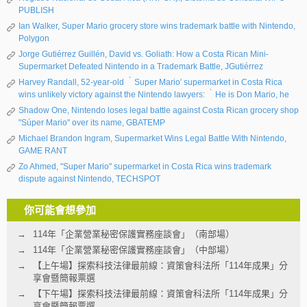
PUBLISH
Ian Walker, Super Mario grocery store wins trademark battle with Nintendo,
Polygon
Jorge Gutiérrez Guillén, David vs. Goliath: How a Costa Rican Mini-
Supermarket Defeated Nintendo in a Trademark Battle, JGutiérrez
Harvey Randall, 52-year-old ‵Super Mario′ supermarket in Costa Rica
wins unlikely victory against the Nintendo lawyers: ‵He is Don Mario, he
Shadow One, Nintendo loses legal battle against Costa Rican grocery shop
"Súper Mario" over its name, GBATEMP
Michael Brandon Ingram, Supermarket Wins Legal Battle With Nintendo,
GAME RANT
Zo Ahmed, "Super Mario" supermarket in Costa Rica wins trademark
dispute against Nintendo, TECHSPOT
你可能會想參加
114年「企業營業秘密保護實務座談會」（南部場）
114年「企業營業秘密保護實務座談會」（中部場）
【上午場】探索科技法律最前線：資策會科法所「114年成果」分
享會暨簡報票選
【下午場】探索科技法律最前線：資策會科法所「114年成果」分
享會暨簡報票選