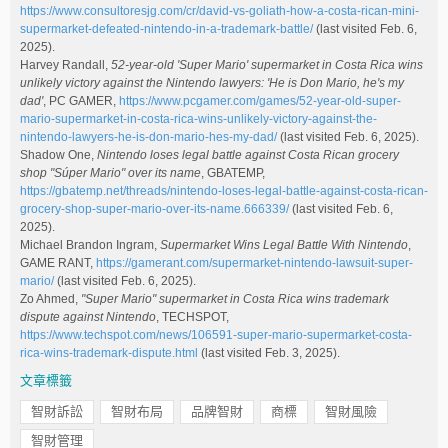
https://www.consultoresjg.com/cr/david-vs-goliath-how-a-costa-rican-mini-
supermarket-defeated-nintendo-in-a-trademark-battle/
(last visited Feb. 6,
2025).
Harvey Randall,
52-year-old 'Super Mario' supermarket in Costa Rica wins
unlikely victory against the Nintendo lawyers: 'He is Don Mario, he's my
dad'
, PC GAMER,
https://www.pcgamer.com/games/52-year-old-super-
mario-supermarket-in-costa-rica-wins-unlikely-victory-against-the-
nintendo-lawyers-he-is-don-mario-hes-my-dad/
(last visited Feb. 6, 2025).
Shadow One,
Nintendo loses legal battle against Costa Rican grocery
shop "Súper Mario" over its name
, GBATEMP,
https://gbatemp.net/threads/nintendo-loses-legal-battle-against-costa-rican-
grocery-shop-super-mario-over-its-name.666339/
(last visited Feb. 6,
2025).
Michael Brandon Ingram,
Supermarket Wins Legal Battle With Nintendo
,
GAME RANT,
https://gamerant.com/supermarket-nintendo-lawsuit-super-
mario/
(last visited Feb. 6, 2025).
Zo Ahmed,
"Super Mario" supermarket in Costa Rica wins trademark
dispute against Nintendo
, TECHSPOT,
https://www.techspot.com/news/106591-super-mario-supermarket-costa-
rica-wins-trademark-dispute.html
(last visited Feb. 3, 2025).
文章標籤
智財訴訟
智財布局
品牌智財
商標
智財風險
智財管理