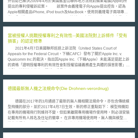
外否認已解決2009年4月於美國舊金山聯邦地方法院對蘋果電腦(Apple)所
提出的專利侵權訴訟案。 該案件由義隆電子向Apple提出控告，認為
Apple相關產品iPhone, iPod touch及MacBook，使用到義隆電子兩項專
利，分別為U.S. Patent No.5,825,352(簡稱352專利)，具有可同時察覺兩個
或多個手指接觸感應之輸入設備之能力；另一U.S. Patent No.7,274,353(簡
稱353專利)，為具有能在鍵盤和手寫輸入模式兩者間互換的觸控板的技術。
Apple希望平息該案件，據說Apple提出7,000萬美元的和解價值，但義
當被授權人挑戰授權專利之有效性--美國法院對上訴條件「受有
隆電子堅持說明該案仍於美國國際貿易委員會審議中。 義隆電子近年
損害」的認定標準
來，利用所擁有的觸控相關專利，與國際大廠提出專利侵權訴訟案，如
2021年4月7日美國聯邦巡迴上訴法院（United States Court of
2008年向新思國際(Synpatics)；2009年4月向蘋果電腦(Apple)；2010年1
Appeals for the Federal Circuit，下稱CAFC）發布了關於Apple Inc. v.
月向蘇州瀚瑞微電子(PixCir)，以保護自身的智慧財產權。
Qualcomm Inc.的裁決，指出因Apple Inc.（下稱Apple）未能滿足提起上訴
的資格「證明授權專利的有效性會對授權協議義務產生具體的損害影響」，
故駁回其對於專利審理暨訴願委員會（Patent Trial and Appeal Board ，下
稱PTAB）做出之US7,844,037與US8,683,362專利（下稱爭議專利）有效
性決定的上訴。 此案爭議專利是由Qualcomm Inc.（下稱Qualcomm）
持有，Qualcomm曾以Apple侵犯爭議專利提起侵權訴訟，Apple隨後在
德國最新無人機之法規命令(Die Drohnen-verordnug)
PTAB對爭議專利提出多方複審程序（Inter partes review,下稱IPR），以挑
戰爭議專利的有效性，但最後沒有成功。隨後，Apple與Qualcomm達成專
德國在2017年的3月通過了最新的無人機相關法規命令，亦包含傳統模
利侵權和解協議並簽署了授權契約，授權的專利組合中也包含爭議專利。
型飛機的部分，並於2017年4月7日生效，新的修正重點如下： 模型飛機如
在專利侵權和解協議後，Apple還是針對IPR的結果向CAFC提起上訴。
在專用的機場飛行則維持不變，但如果離開專用機場作使用時，則必須安裝
由於提起上訴條件之一是上訴人需有受到損害的事實，Apple以其需持續支
記載有所有人姓名及住址的徽章。 在非專用機場使用時，無人機與模型飛
付權利金的義務主張有受到損害的事實。但CAFC認為，Apple並沒有證明
機的共通事項： (1) 超過0.25公斤時：必須安裝記載有所有人姓名及住址的
若爭議專利被視為無效，則根據其與Qualcomm授權契約所應承擔的付款義
徽章。 (2) 超過2公斤時：除前述的徽章外，還必須有特別的有關無人機或
務會發生改變。因此，法院裁定Apple不符合對IPR的結果提起上訴的資
模型飛機的專業知識證明；而該知識證明，可以從聯邦航空局(Luftfahrt-
格。 由上述可知，作為專利被授權人，若要在授權契約條件下對爭議