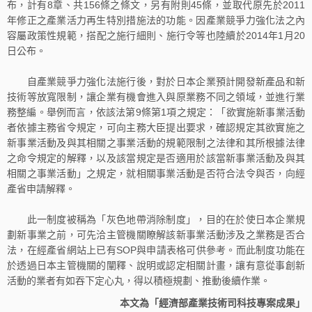
布，計有8章、共156條之條文，另有附則45條，並取代原先於2011
年修正之產業活力再生特別措施法的功能。因產業競爭力強化法之內
容屬政策性規範，搭配之施行細則、施行令等也陸續於2014年1月20
日公布。
自產業競爭力強化法施行後，對於日本企業預計開發新產品和新
技術等放寬限制，讓企業有機會進入與原業務不同之領域，並進行業
務整編。舉例而言，依該法第9條第1項之規定：「欲實施新事業活動
者依據主務省令規定，可向主務大臣提出要求，確認規定其欲實施之
新事業活動及與其相關之事業活動的規範限制之法律和其所根據法律
之命令規定的解釋，以及該當規定是否適用於該當新事業活動及與其
相關之事業活動」之規定，就相關事業活動是否符合法令與否，向經
產省申請解釋。
此一制度被稱為「灰色地帶消除制度」，目的在於使日本企業規
劃新事業之前，可先洽主管機關瞭解該新事業活動涉及之業務是否合
法，在經產省網站上已有SOP與申請表格可供參考。而此制度功能在
於透過日本主管機關的闡釋、說明或認定相關計畫，讓有意從事創新
活動的業者有如吞下定心丸，得以積極規劃、推動後續作業。
本文為「經濟部產業技術司科技專案成果」