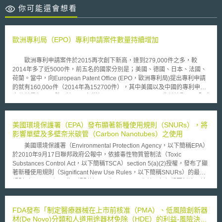
你可能還會想看
歐洲專利局（EPO）專利申請案件數量持續增加
歐洲專利申請案件於2015再次創下新高，達到279,000件之多，較
2014年多了近5000件，前五名的國家分別是；美國、德國、日本、法國、
荷蘭。當中，向European Patent Office (EPO，歐洲專利局)提出專利申請
的就有160,00o件（2014年為152700件），其中美國以及中國的專利申請
案件數量頗具貢獻，較2014年增加了16.4%以及22.2%。此數據顯示了全球
商業對於專利保護的重視。 EPO 負責人Benoît Battistelli 對此表示，這
代表著歐洲不儘有著高度吸引力的科技市場使企業以及研發者爭相投入，更
是全球創新能量的核心。 像是義大利和西班牙是在他們近四年來表現
美國環境保護署（EPA）發布顯著新種使用規則（SNURs），將
最好的一年，專利申請案件分別成長了9%、3.8%；同時，比利時為5.9%、
影響單壁及多壁奈米碳管（Carbon Nanotubes）之使用
英國為5.7%、荷蘭為3.3%、瑞士為2.6%。甚至也有大幅成長的國家，波蘭
美國環境保護署（Environmental Protection Agency，以下簡稱EPA）
成長17.8%、立陶宛成長62.5%。不過，部分國家專利申請案件數量卻是持
於2010年9月17日聯邦政府公報中，依據毒性物質管制法（Toxic
續下滑，德國下降了3.2%、芬蘭下降8.3%、丹麥下降2.7%。 另外，
Substances Control Act，以下簡稱TSCA）section 5(a)(2)授權，發布了顯
值得一提的是，不僅是非歐洲當地企業在歐洲的專利申請案件數量有所增
著新種使用規則（Significant New Use Rules，以下簡稱SNURs）的最終
加，歐洲當地企業或是研發者於歐洲以外地區的專利申請案件數量也有亮眼
規則（final rule）。此項規則於2010年10月18日生效，任何想要製造、輸
的表現，再次顯現了歐洲的創新潛力。 以產業別觀之，醫學科技相關
入以及加工單壁奈米碳管（single-walled carbon nanotubes，以下簡稱
專利申請案數量再次位於EPO中的第一名，成長了11%，引擎相關專利成長
SWCNTs）及多壁奈米碳管（multi-wall carbon nanotubes，以下簡稱
18%、 藥學相關專利成長10%、電腦相關專利成長8%。 然而，這樣的
MWCNTs）兩項化學物質者，必須依照TSCA section 5(a)(1)要求，在進行
FDA發布「制定醫療器械在上市前核准（PMA）、低風險創新器
成長都與接下來在歐盟會員國之間要實施的單一專利政策有著高度關聯性。
上述利用活動的至少90天前，報經EPA核准，否則不得使用。 事實
材(De Novo)分類和人道用途器材免除（HDE）的利益-風險決策
單一專利目前由EPO執行，相關的準備已於2015年就緒，包含內部結構的