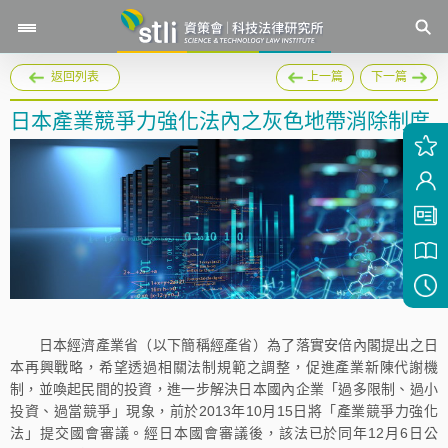
返回列表
上一篇
下一篇
日本產業競爭力強化法內之灰色地帶消除制度
日本經濟產業省（以下簡稱經產省）為了落實安倍內閣提出之日
本再興戰略，希望透過相關法制規範之調整，促進產業新陳代謝機
制，並喚起民間的投資，進一步解決日本國內企業「過多限制、過小
投資、過當競爭」現象，前於2013年10月15日將「產業競爭力強化
法」提交國會審議。經日本國會審議後，該法已於同年12月6日公