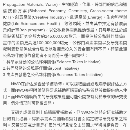
Propagation Materials, Water)、生物經濟，化學，跨部門的信息和通
信技術方案(Biobased Economy, Chemistry, Cross-sector theme
ICT)、創意產業(Creative Industry)、能源產業(Energy)、生命科學與
健康(Life Sciences and Health)…等等領域，並由其中擇定有發展前
景的計畫(top program)，以公私夥伴關係推動發展，其每年投注於該
重點領域研究金額大約245,000,000歐元，而投注於公私夥伴關係計
畫中的金額更高達100,000,000歐元。公部門與產業間以及研究者間
權利義務關係依合作強度以及產業投入的資金而有所不同。荷蘭此類
公私夥伴關係依發動者不同而分三種不同類型：
1.科學家發動的公私夥伴關係(Science Takes Initiative)
2.共同發動的公私夥伴關係(Joint Initiative)
3.由產界發動之公私夥伴關係(Business Takes Initiative)
NWO在評估是否給予補助時，可以採取面談或現場參觀評估之方
式，而NWO亦得附帶條件要求補助所購買的特殊儀器設備提供他人使
用。而NWO補助所生的研究成果應盡可能公開並有利於未來的研究使
用，例外情形則可延後公開。
又研究成果原則上係歸屬受補助者，但NWO在於特定研究補助之
目的有此必要，得於事前與受補助者簽訂書面協定取得研究成果之權
利。又若該研究計畫是在國外執行且完全由該國之學術機構負責，在