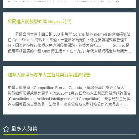
駛人與駕駛行為法規對於自駕車之適用，並試圖為自動駕駛系統實體
（automated driving system entities, ADSEs）建立法律義務。文件中並指
出改革上應注意以下議題： 目前車輛法規皆以人類駕駛為前提； 自動駕駛
系統並不具有法律人格，無法為其行為負法律責任； 目前的法律並未提供
昇陽進入開放原始碼 Solaris 時代
法律實體之定義或規範（即自動駕駛系統實體ADSEs）來為自動駕駛系統
行動負責； 目前有些法律上人類駕駛應負之義務，無法直接於自動駕駛時
昇陽公司本月十四日把 500 多萬行 Solaris 核心 (kernel) 的原始碼張貼
由ADSEs負擔； 車輛之安全義務於自動駕駛時，可能需由非駕駛之他人執
在 OpenSolaris 網站上。不過，一些原始碼元件，像是安裝程式與管理工
行； 法律中並未定義自動駕駛系統車輛的「控制」與「恰當控制」； 目前
具，因為仍在逐行檢視以免專利侵權問題，稍後才會推出。 Solaris 是
沒有規範何時人類應有義務將駕駛控制權力自自動駕駛系統轉移回來，來確
使用率相當廣的一種 Unix 衍生版本，在一九九○年代末期網路泡沫時期大行
保人類駕駛保持足夠之警覺性； 目前的遵循與實施規範可能不足以確保自
其道，但後來隨開原碼作業系統 Linux 竄起而式微。同時，微軟的
動駕駛系統的安全運作。 NTC並提出建議應定義自動駕駛系統之法律
Windows 作業系統，也蠶食著昇陽的市占率。為了讓 Solaris 成為開放原始
實體，重新規範人類與自動駕駛系統法律實體間的義務。澳洲國家交通委員
碼軟體，昇陽積極拉攏軟體開發人員，軟體開發人數增多，可能引來更多的
會將進一步將諮詢結果與法律改革選項於2018年5月提供給澳洲交通部。
使用者、更多的合作夥伴，以及更多的軟體開發者。然而，要與氣勢正旺的
加拿大競爭局發布人工智慧與競爭諮詢報告
Linux 競爭，並非易事。 Solaris 開發工程僅傾昇陽一家公司之力，但 Linux
幕後卻有廣大的開發人員社群支持。 Quandt Analytics 分析師 Stacey
加拿大競爭局（Competition Bureau Canada,下稱競爭局）為更了解人工
Quandt 說，與外部程式設計師分享權力，是昇陽必須通過的考驗。對昇陽
智慧如何影響或促進競爭，於2025年1月27日發布人工智慧與競爭諮詢報告
來說，真正的挑戰是，昇陽是否真能容納局外人貢獻的修補程式，而且不叫
(Consultation on Artificial Intelligence and Competition)。競爭局於意見徵
昇陽經驗老到的工程師加以改寫。 OpenSolaris 是昇陽自行研發的專屬
詢期間獲得來自學術界、法律界、產業協會及大型科技公司的意見書。 諮
計畫，但不表示一定會失敗。 IBM 即曾經以 Eclipse 程式設計工具為中心，
詢報告彙整意見書內容並列出以下重點： 1. 人工智慧從資料輸入、基礎模
建立起活力十足的開原碼社群，就是成功的例子。昇陽雖來不及按原訂計畫
型至終端產品或服務各階段皆在快速發展，可以為市場帶來新的競爭或阻礙
在二○○四年推出 OpenSolaris ，但已推動一些配套措施，包括在今年一月
競爭，人工智慧可能影響競爭原因包含資源依賴、資料控制及市場參進障礙
發布稱為 DTrace 的元件，提供詳細的效能分析；吸引一百五十位外部程式
等等。 2. 人工智慧領域中大規模投資是技術成長的重要關鍵，大型企業可
最多人閱讀
設計人員參與 OpenSolaris 測試計畫；並成立由五人組成的社群顧問委員
藉由市場力量減少競爭或進行創新，少數大型企業因擁有較高的投資能力及
會，其中兩席是昇陽的代表。
數據資料專屬性，在基礎架構層（運行人工智慧所需的工具，如人工智慧晶