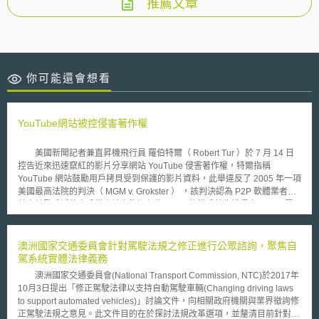
推薦文章
你可能還會想看
YouTube網站被控侵害著作權
美國新聞記者兼直昇機飛行員 羅伯特爾（ Robert Tur ）於 7 月 14 日
控告近來迅速竄紅的影片分享網站 YouTube 侵害著作權，特爾指稱
YouTube 網站鼓勵用戶拷貝受到保護的影片資料，此舉違反了 2005 年一項
美國最高法院的判決（ MGM v. Grokster ） ，該判決認為 P2P 軟體業者若
蓄意鼓勵或誘使客戶從事線上盜版行為，即可能構成著作權侵害。 羅
伯特爾聲稱，他所拍攝的 1992 年洛杉磯暴動事件以及 1994 年高速公路上
追捕辛普森的直昇機空拍報導影片，未經他的同意就被上傳並在 YouTube
網站上廣為流傳。 特爾亦聲稱， YouTube 網站從他的作品中獲利，同時也
澳洲國家交通委員會針對駕駛法規之修正進行公眾諮詢，聚焦自
侵害了他的著作權，因此提出了 15 萬美元賠償要求並要求網站不得再使用
駕系統實體法律義務
他的影片資料。 YouTube 網站發表聲明指出，自獲悉特爾提出告訴的
澳洲國家交通委員會(National Transport Commission, NTC)於2017年
消息後，網站就已經將他的影片撤下，另一方面認為網站的行為完全符合
10月3日提出「修正駕駛法律以支持自動駕駛車輛(Changing driving laws
「一九九八年 數位千禧年著作權法案」﹙ Digital Millenium Copyright Act
to support automated vehicles)」討論文件，向相關政府機關與業界徵詢修
of 1998 ﹚之規定，應受到該法案免責條款的保護 。
正駕駛法規之意見。此文件目的在於探討法規改革選項，並釐清目前針對駕