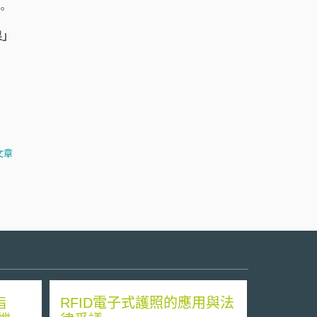
。
果」
文章
指
RFID電子式護照的應用與法