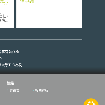
機構
律爭議
快速
,
間信任，
品快速
1號合議
toria
，宣布若
ngeira
與
監管機
片享有著作權
性和有
?
REE
於巴西
大學TLO為例-
獲得簡
下，
290號
va -
連結
及體外
3日起，
資策會
相關連結
E之證
西政府
之註冊