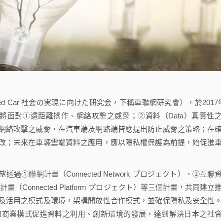
 Car 社会の実現に向けた研究会，下稱車聯網研究會），於2017
將面對①遠距離操作、網絡攻擊之威脅；②資料（Data）真實性
網絡攻擊之威脅，在汽車端及網路端皆應提出防止威脅之策略；在
改；未來在車輛雲端資料之應用，應以隱私權保護為前提，始促進
網計畫（Connected Network プロジェクト）、②互聯
台計畫（Connected Platform プロジェクト）等三個計畫，共同建立
及活用之模式及環境，架構開放性合作模式，並確保隱私及安全性
和商業模式促進資料之利用、創新環境的發展，達到解決日本之社