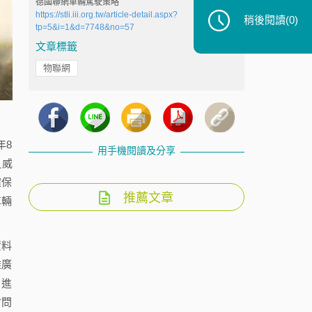
德國聯網車輛駕駛策略
https://stli.iii.org.tw/article-detail.aspx?
稍後閱讀
(0)
tp=5&i=1&d=7748&no=57
文章標籤
物聯網
年8
用手機閱讀及分享
之威
確保
推薦文章
車輛
資料
推廣
。進
會問