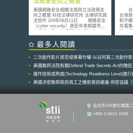
法政策走向之概覽
美國網路安全相關法規與立法政策走
台灣
向之概覽 科技法律研究所 法律研究員
台灣原
沈怡伶 104年08月11日 網路安全
和平鄉
（cyber security）是近年來相當夯的
共蒐集
流行語，而在這個萬物聯網時代，往
種，經
後數十年對於網路安全的關注勢必不
很好的
會減退熱度。在美國，因層出不窮的
據研究
最多人閱讀
網路攻擊和資料外洩事件讓政府機關
種，「
不勝其擾，也讓許多企業產生實質上
至40
二次創作影片是否侵害著作權-以谷阿莫二次創作
經濟損失和商譽受損，隨之而來的是
為種源
聯邦和州政府主管機關的關切目光，
用。 蕨類是台灣常見的植物之
美國聯邦法院有關Defend Trade Secrets Act
除了透過政策和行政規管之外，國會
一，在
也開始制訂新法或對現行法規進行修
運作技術成熟度(Technology Readiness Level)
頭縫裡
法，補入對於網路安全維護之要求，
葉鳳尾
美國涉密聯邦政府員工之機密資訊維護-保密協議（Non-disc
以下本文將簡介美國現行法規範之要
類，但
NDA）之使用
點及目前最新法案。 壹、美國聯邦政
生，因
府相關網路安全規範、標準及措施
態與環
一、金融業相關管制規範 對金融
者如何
台北市106敦化南路二
機構的管制依據為「金融服務業現代
蕨類資
化法/格雷姆-里奇-比利雷法
台灣蕨
+886-2-6631-1000
（Gramm-Leach Bliley Act, GLBA
灣好幾
）」，該法要求金融機構必須建置適
蘭，也
當的程序保護客戶的個人財務資訊，
布上，
維護客戶個人資料的機密性、完整性
此 ，