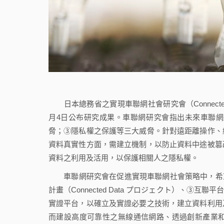
日本總務省之實現車聯網社會研究會（Connected
月4日公布研究成果。車聯網研究會指出未來車聯網
脅；③隱私權之保護等三大威脅。針對遠距離操作、
資料真實性方面，需建立機制，以防止資料中途被篡
資料之利用及活用，以保護相關人之隱私權。
車聯網研究會在促進實現車聯網社會策略中，希望透過①聯
計畫（Connected Data プロジェクト）、③互聯平
實證平台，以確立及實證必要之技術，建立資料利用
而建設高度可靠性之無線通信網路、透過創新產業