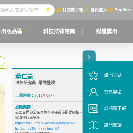
訂閱電子報
會員登入
English
出版品區
科技法律諮詢
媒體露出
熱門主題
蕭仁豪
法律研究員 編譯整理
會員專區
上稿時間：
2017年08月
進階閱讀：
訂閱電子報
美國交通部公布車輛與基礎設施間聯網指引，強化車聯
網時代行車安全
https://stli.iii.org.tw/article-detail.aspx?
熱門閱讀
tp=1&i=72&d=7729&no=64