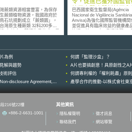
令，促進已獲外國監管
註冊之醫療器材於國內
蕨類資源相當豐富，為保存
巴西國家衛生監督局(Agência
上市
生蕨類植物資源，我國政府於
Nacional de Vigilância Sanitária
鳥石坑規劃成立「蕨類園」，
Anvisa)為強化國際監管機構
台灣原生種蕨類 32科200多
並促進具有臨床效益的健康產
過4年培育，蕨類生長茂盛，是
流通，於2022年8月通過第74
科學研究與生活旅遊教材。根
理事會決議（Resolução da Dire
，台灣蕨類共37科、約620
Colegiada - RDC N° 741）
蕨類園」的目標希望蒐集300
已透過等效外國監管機構
0種台灣中低海拔原生蕨類，做
（Autoridade Reguladora Estra
影片為例
何謂「監理沙盒」？
保存、學術研究與解說教育之
Equivalente, AREE）–即具有
Anvisa一致之監管方式的外國
的晚近見解與趨勢
A片也要搞創意！具原創性之A
居家圍牆裂縫或庭園造景的石
構–認定符合公認之品質、安全
進行技術評估
，就可觀察到鱗蓋鳳尾蕨、劍
何謂專利權的「權利耗盡」原則
效性標準之醫療產品，可利用A
蕨、細毛小毛蕨和腎蕨等蕨
的註冊或授權證明相關文件，
losure Agreement,
產學合作的推動-以株式會社東京
是大多數民眾對蕨類卻非常陌
當地申請上市註冊的過程中，
此該中心擬將蕨類納入社區生
化審查的優惠措施。在此框架
境教育介紹的主題，教導參觀
Anvisa於2024年4月4日通過第
欣賞各種蕨類之美。 台灣
規範性指令 （Instrução Normati
其他資訊
段216號22樓
源到底有多豐富？根據形容，
N° 290），內文指出醫療器材
類比整個歐洲還多，面績是台
診斷醫材產品可於2024年6月
+886-2-6631-1001
隱私權聲明
徵才訊息
倍大、且非常喜歡蕨類的紐西
於註冊上市的過程中提交ARE
只有 100多種。在單位面積分
明文件以進入簡審程序。 第290號規
聯絡我們
網站導覽
台灣堪稱蕨類植物的天堂。因
範性指令明確指出，目前獲巴
 台灣「蕨類園」之成立將會是台
認可之醫療器材AREE及對應