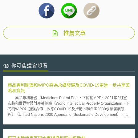
推薦文章
你可能還會想看
藥品專利聯盟和WIPO將為永續發展及COVID-19更進一步共享策
略和資訊
藥品專利聯盟（Medicines Patent Pool，下簡稱MPP）2021年2月宣
布將和世界智慧財產權組織（World Intellectual Property Organization，下
簡稱WIPO）加強合作，因應COVID-19及推動《聯合國2030永續發展議
程》（United Nations 2030 Agenda for Sustainable Development）。
MPP是聯合國支援的公衛組織，透過與政府、國際組織、企業、患者團體等
對象合作，對所需藥品進行排序，並和藥品專利權人簽署協議，將其授權之
智財權納入專利庫，以鼓勵製造學名藥和開發新配方，促進中低收入國家的
救命藥品取得與研發。 雙方將在以下領域共同合作： 一、探索促進以