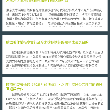
東京大學活用有限合夥組織制度扶植新創
中低收入國家為主的COVID-19醫療技術創新及對應之智財管理策略，並在
網頁上共享資訊與工具。 二、和各國專利局合作，透過連結
東京大學活用有限合夥組織制度扶植新創 資策會科技法律研究所 法律研究
PATENTSCOPE、Pat-INFORMED及MedsPaL等資料庫，提高關鍵藥品的
員 朱啟文 104年08月28日 為鼓勵創投業挹注資金，扶植科技等新創
專利透明度和收集資訊，並在各論壇呈現合作成果。 三、安排授權和技術
事業，發展諸如電影、舞台劇等文創產業，經濟部參考英、美、新加坡等國
移轉相關活動，包含為WIPO成員國提供的技術支援、WIPO中小企業暨創業
家制度，制定「有限合夥法」，希望吸引國外資金來台投資，健全創新創意
支助司（WIPO’s SMEs and Entrepreneurship Support Division）和WIPO
環境。立法院於2015年6月5日三讀通過「有限合夥法」草案[1]，創投與電
學術機構（WIPO Academy）執行的活動和計劃等。 四、在專利法常設委
影、舞台劇等文創產業，可允許以信用、勞務或其他利益出資，讓「創意」
員會（Standing Committee on the Law of Patents，SCP）共享資訊：應
成企業資產一部分，培育更多吳寶春、李安或是科技新創事業。 有限
WIPO成員國要求，介紹MPP的業務、專利和授權資料庫MedsPaL。 五、
合夥制度採投資者與經營者分離，由普通合夥人與有限合夥人共同組成。普
歐盟著作權指令實行至今未達促進網路服務成長之目的
為支持被忽視的熱帶疾病（neglected tropical diseases，NTDs）、瘧疾和
通合夥人提供創意或技術，是實際經營業務者，對有限合夥的債務負無限責
肺結核的早期研發，將定期協商並在網頁提供相關連結。 六、探索能進一
任；有限合夥人提供資金，但不實際參與經營，僅就出資額負有限責任。日
步納入MPP協議中的爭端解決條款。 近來MPP更邀請WIPO以無表決權
歐洲委員會委託荷蘭「阿姆斯特丹大學資訊法律學院」及倫敦「皇后瑪
本關於有限合夥制度已經施行近20年，東京大學亦採用此制度協助新創企
的觀察員身份參與理事會，雙方期望本次合作能為大眾帶來更多的利益。
莉智慧財產中心」，就歐盟2001年通過之著作權指令於各會員國實行之情
業，在初期孵化階段取得種子資金，能夠順利發展逐漸茁壯，其實際如何管
「本文同步刊登於TIPS網站（https://www.tips.org.tw）」
況與對市場之影響進行評估，並於2007年2月完成評估報告。該份報告指
理運用有限合夥資金，是未來「有限合夥法」上路後，我國學研機關可以學
出，歐盟著作權指令就推動線上內容服務成長之目的僅達成少部分目標，若
習參考的方向。 壹、日本「投資事業有限合夥法」 日本於1997年制定
歐盟未來可能成為網路服務之單一市場，則本指令必須加以修改。 報
了「中小企業投資有限合夥法」（中小企業投資有限責任組合契約に関する
告指出，部分指令內容的欠缺明確，留給各會員國極大的裁量空間於內國法
法律），並於2004年放寬投資事業之客體，不限於未公開上市之中小企
排除規範之訂定與限制規範之研擬，此一情況實為該指令功能未能彰顯之重
業，同時更名為「投資事業有限合夥法」（投資事業有限責任組合契約に関
要因素。且因各會員國幾乎可完全自由決定欲採用之制度，將嚴重影響跨疆
歐盟執委會通過《歐洲互通法案》，以強化歐盟公共部門的跨境
する法律[2]）。而依「投資事業有限合夥法」規定，由普通合夥人及有限合
界網路內容服務的建構，尤其調和規範之欠缺，直接影響關於市場玩家提供
互通與合作
夥人所共同組立之合夥組織即為「投資事業有限合夥」（投資事業有限責任
跨疆界網路服務相關法律的明確性。而由於規範的不確定性，則迫使使用者
組合）。該法中包括有限合夥人僅以出資為限對合夥債務負清償責任，以及
歐盟執委會於2022年11月21日通過《歐洲互通法案》（Interoperable
於面臨跨疆界著作之使用時，需與每位權利人就使用受保障著作的範圍進行
普通合夥人於各事業年度經過後三個月內，必須準備各項財務報表資料供其
Europe Act）（下稱本法案），以強化歐盟公共部門的跨境互通與合作，加
協商，導致交易成本之增加。另外，該指令之規範亦轉變了科技法律之態
他合夥人及合夥之債權人查閱等規定，均有效提高了投資事業有限合夥募集
速數位化轉型。跨境互通將使歐盟及其成員國為公民與企業提供更優良的公
樣，推翻舊有權利平衡，而創造出偏向權利人、遠離著作使用者的規範模
資金的效果。 貳、東大尖端創投公司（株式会社東京大学エッジキャピタ
共服務，並預計為公民節省550萬至630萬歐元的成本；為與公共行政有業