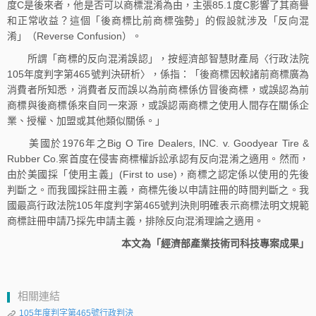
度C是後來者，他是否可以商標混淆為由，主張85.1度C影響了其商譽
和正常收益？這個「後商標比前商標強勢」的假設就涉及「反向混
淆」（Reverse Confusion）。
所謂「商標的反向混淆誤認」，按經濟部智慧財產局〈行政法院
105年度判字第465號判決研析〉，係指：「後商標因較諸前商標廣為
消費者所知悉，消費者反而誤以為前商標係仿冒後商標，或誤認為前
商標與後商標係來自同一來源，或誤認兩商標之使用人間存在關係企
業、授權、加盟或其他類似關係。」
美國於1976年之Big O Tire Dealers, INC. v. Goodyear Tire &
Rubber Co.案首度在侵害商標權訴訟承認有反向混淆之適用。然而，
由於美國採「使用主義」(First to use)，商標之認定係以使用的先後
判斷之。而我國採註冊主義，商標先後以申請註冊的時間判斷之。我
國最高行政法院105年度判字第465號判決則明確表示商標法明文規範
商標註冊申請乃採先申請主義，排除反向混淆理論之適用。
本文為「經濟部產業技術司科技專案成果」
相關連結
105年度判字第465號行政判決