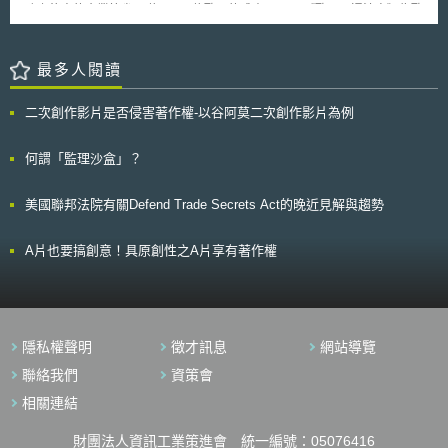
式，擴張的重製權賦予權利人幾乎完全的控制權力，而此一權利實非於實體
ル） 2004年日本國立大學法人化改革正式開展，除使大學能掌握其產
務上往來的企業節省57億至192億歐元的成本。 《歐洲互通法案》為歐
世界權利人所能專享。 此份報告建議，為達成會員國規範具某程度的
出之研發成果外，更促使大學授權其研發成果來成立衍生新創企業。此改革
盟的公部門建立一套合作模式，該模式有助於建立安全的跨境資訊交換及可
一致性，未來宜就該指令可附加之限制，明列簡短的必要禁止規範，各國亦
承續美國拜杜法案的立法精神，將研發成果由政府下放至大學，促使大學積
互通的數位共享解決方案（如開源軟體、指引、IT工具等），使彼此之間合
可依據自身需求附加進一步的排除條款。同時建議歐洲各國可參考德國強制
極利用自有之智慧財產權。東京大學在該時空背景下，設置了校內單位產學
作更有效率，進而帶動公部門創新。舉例而言，Covid-19疫情期間，互通性
最多人閱讀
將數位權力管理資訊、著作使用範圍與特性於產品上附加說明之模式，作為
連攜本部DUCR及東大技轉TODAI TLO、東大尖端創投UTEC二個獨立公
政策使醫院間得共享重症監護病床之數量資訊，以提供人民最即時的醫療資
未來規範訂定之參考。
司，彼此合作推廣相輔相成，是東大產學合作的黃金三角。東京大學將三個
源。本法案架構如下： 1.結構化的歐洲合作：由歐盟成員國和區域、城
二次創作影片是否侵害著作權-以谷阿莫二次創作影片為例
組織辦公室均設在東京大學產學連攜廣場大樓（University Corporate
市共同合作，制定跨境互通的共同戰略議程，並得到公共和私人的支持，實
Relation Plaza），集中辦公讓業務上合作更為便利。東京大學另於2007年
施互通性解決方案與進度監控。 2.強制性評估：評估跨境互通之IT系統
6月完竣的「企業家廣場孵化室[3]」，則作為提供創業支援、知識產權戰略
對歐盟的影響。 3.共享和再利用解決方案：透過歐洲入口網
何謂「監理沙盒」？
管理及產學合作計畫協助之場所。 東大尖端創投公司[4]（The
（Interoperable Europe Portal）及社群合作的一站式平台，提供支持共享
University of Tokyo Edge Capital Co., Ltd.，以下簡稱「UTEC」）成立於
與再利用的解決方案（如開源軟體）。 4.提供創新和相關支持措施：包
美國聯邦法院有關Defend Trade Secrets Act的晚近見解與趨勢
2004年4月1日，係由「一般社團法人東京大學產學合作支援基金」投資所
括監理沙盒（sandboxes）、GovTech計畫及訓練措施等。 自2010年
成立之創投公司（資本額1,000萬日元），為獨立於東京大學的私法人機
以來，歐洲互通性框架（European Interoperability Framework, EIF）一直
構，其成員目前有5位董事、1位監察人及10名正式員工。2004年起UTEC
作為歐盟互通性政策的主要參考依據，惟始終不具有約束力。本法案將使
A片也要搞創意！具原創性之A片享有著作權
管理運作的資金計有285億日幣，這些資金主要用來中長期投資與東京大學
EIF成為單一參考依據，使歐盟公共服務部門擁有互通性政策，並未來互通
相關的新創項目，包括人才活用、共同研究、智財運用等，投資目的希望能
性合作框架將由歐洲互通委員會（Interoperable Europe Board）指導，該
實現將學術成果及人才還原給社會、提升創新及收益，形成良性的經濟活力
委員會由歐盟成員國、歐盟執委會、地區委員會（Committee of the
循環。 負責營運UTEC 的專業成員[5]包括有創投家、政策制定者及博
Regions）及歐洲共同體經濟和社會委員會（European Economic and
士等。UTEC優勢在於有東京大學作為其後盾，擁有全日本最頂尖研發技術
Social Committee）之代表組成。 可互通的數位公共服務對建構數位
隱私權聲明
徵才訊息
網站導覽
與人才供其篩選。復以日本願意投資早期階段之創投公司不多，使得UTEC
單一市場至關重要，除提升經濟效益和行政效率外，案例研究亦表明，互通
在此領域有傑出績效表現。2007年10月開始UTEC 辦理在校創業家EIR 計
性對提高政府信任可產生正面積極影響，同時本法案充分尊重現有的隱私與
聯絡我們
資策會
畫（Entrepreneur In Residence Program），對東京大學內部產生的商業
資料保護規則，以符合歐盟創建以人為中心的規範方法，提升個人基本權
相關連結
構想概念實施創業育成輔導工作，提供包括辦公空間（企業家廣場孵化
利。
室）、創業資金及聘請專家協助修正營運計畫書（Business Plan）等服
務。 UTEC在經營上勇於承擔投資創新技術所可能帶來的風險，也願意
財團法人資訊工業策進會 統一編號：05076416