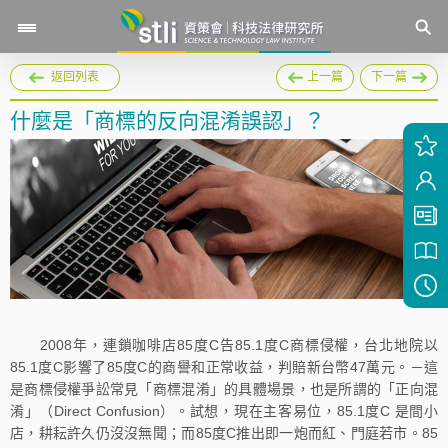
返回列表
上一篇
下一篇
什麼是「商標的反向混淆誤認」？
2008年，連鎖咖啡店85度C告85.1度C商標侵權，台北地院以
85.1度C影響了85度C的商譽和正常收益，判賠新台幣47萬元。－這
是商標侵權爭訟常見「商標混淆」的具體場景，也是所謂的「正向混
淆」（Direct Confusion）。試想，現在主客易位，85.1度C 是間小
店，耕耘許久仍沒沒無聞；而85度C推出即一炮而紅、門庭若市。85