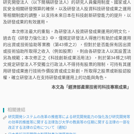
研究開發法人（以下簡稱研發法人）的研究人員僱用制度、國家或人
民安全相關研發預算的確保，以及研發法人投資科技研發成果之運用
等相關制度的調整，以支持未來日本在科技創新研發能力的提升，以
及研發成果的有效運用。
本次修法最大的重點，為研發法人投資研發成果運用的明文化，
過去在《研發力強化法》中，僅規定研發法人得進行有助於成果運用
的出資或技術協助等業務（第43條之2），但對於是否能保有因出資
或技術協助所取得之收入（例如股票），則由各研發法人以其設置法
另為規範；本次修正之《科技創新成果活用法》，則於第34條之5明
文規定研發法人不受獨立行政法人不得持有股票的限制，可持有其運
用研發成果進行技術作價投資或成立新創，所取得之股票或新股認股
權，確立研發法人在支持研發成果運用上的功能與角色。
本文為「經濟部產業技術司科技專案成果」
相關連結
研究開発システムの改革の推進等による研究開発能力の強化及び研究開発等
の効率的推進等に関する法律及び大学の教員等の任期に関する法律の一部を
改正する法律の公布について（通知）