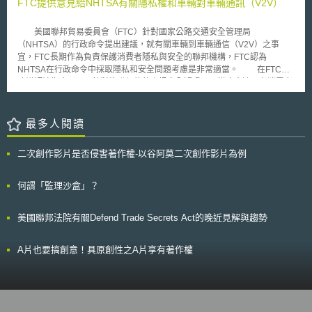
FTC提供意見給NHTSA有關隱私權和車輛對車輛通訊（V2V）
14條列舉特定資訊服務提供者的重大事件條件，而其他資訊服務則包含
和挑戰（Barriers and Challenges）：歐盟一般資料保護規則（General
DNS（domain name system）服務、TLD（top-level domain）網域註冊
Data Protection Regulation, GDPR）或英國2018年資料保護法（Data
管理、雲端運算服務、資料中心服務、內容交換網路、託管服務、網路商
美國聯邦貿易委員會（FTC）針對國家公路交通安全管理局
Protection Act 2018, DPA18）之適用，以及ICO之監管方法，是否造成組
城、搜尋引擎、社群網路服務、信託服務等，對於不同服務可能造成的影響
（NHTSA）的行政命令提出建議，就有關車輛到車輛通信（V2V）之事
織以創新方式應用個資於開發創新產品與服務之障礙或挑戰。 適用之可能
各別列舉視為重大事件的條件。 歐盟委員會發布該實施條例確立何謂重大
宜，FTC長期作為負責保護消費者隱私與安全的聯邦機構，FTC認為
範圍（Possible scope of an ICO Sandbox） 了解參與益處
事件，並依歐盟考量資訊安全威脅所制定的NIS 2，將公共電子通訊網路或
NHTSA在行政命令中採取隱私和安全問題考慮是非常適當。 在FTC的
（Understanding the benefits of involvement） 機制（Sandbox
服務、會員國等進行連結，要求會員國設置資訊安全主管機關、危機管理機
建議評論指出，FTC針對物聯網的的資訊安全疑慮，同樣也會適用在消費者
mechanisms）：於監理沙盒機制下不同階段提供指導，初期就如何解決資
構、資訊安全聯絡點等義務，建立資訊安全通報機制，確保歐盟有整體的資
的車輛收集的隱私和安全問題。FTC認為NHTSA的協商支持作法，基於流
料保護相關問題提供非正式之指導（informal steers）；中期提供法律允許
訊安全戰略及框架，阻止潛在危機擴散。我國於2018年已制定《資通安全
程的可解決隱私和安全隱患，其中包括隱私風險評估。該評論還讚揚
與具適當保護措施之監管指導，如對參與者進入沙盒期間內非故意違反資料
事件通報及應變辦法》並建立四級資通安全事件的標準，其標準以機敏或業
NHTSA設計一個V2V系統來限制收集和存儲僅是供應其預期的安全目標的
最多人閱讀
保護原則之行為，不會立即受到制裁之聲明函（letters of comfort）、確認
務資訊遭洩漏對機密性的影響、資通系統遭竄改對完整性的影響，以及資通
數據。 美國每年都會有上千人意外死於汽車意外事故，NHTSA研究指
組織未違反相關資料保護法規等；以及針對新興技術和創新特定領域，提供
系統運作遭中斷對可用性的影響為依據，但並未對不同類型服務有制定更精
出，汽車相撞的原因多數情況下在於資訊的不透明，如果汽車之間可以「相
解決資料保護挑戰之預期指導（anticipatory guidance），如訂定相關行為
二次創作影片是否侵害著作權-以谷阿莫二次創作影片為例
細的定義。歐盟實施條例中有關重大事件之定義，可做為我國相關主管機關
互溝通」，讓駕駛彼此知悉對方的情況，就能減少碰撞事故。 「V2V」
準則（code of conduct）。 時機（Sandbox timings）：包含開放申請進入
參考對象，研擬更準確的資通安全事件標準。
係指vehicle-to-vehicle，是規劃建立於汽車之間的通信網路。在這個網路
沙盒時點、進入模式、是否彈性因應產品開發週期、測試階段期間等。 管
中，汽車之間能夠互相傳送數據，告訴對方自己的狀態和行為，也了解其他
何謂「監理沙盒」？
理需求（Managing Demand）：如設定優先進入沙盒領域、類型、設定參
車輛的狀態和行為。但是目前V2V各家發展的標準不一，因此假設福特的車
與者數量上限等。 該諮詢於10月12日結束，2018年底將公布結果，值
如果不能跟其他廠商的汽車溝通，技術再好也沒用。 也因此，NHTSA
得持續追蹤，以瞭解ICO監理沙盒未來之發展。 ICO亦接續於10月建立
美國聯邦法院有關Defend Trade Secrets Act的晚近見解與趨勢
在官網上公告規則，宣布將制定「V2V」通信技術標準的法規。也就是說，
監管機關業務和隱私創新中心（Regulators’Business and Privacy
NHTSA將要制定一個統一的標準，來確保汽車之間溝通使用的是同一種語
Innovation Hub），與其他監管機關合作提供資料保護之專業知識，以確保
言。在最新的一份報告中，NHTSA詳細說明了「V2V」通信技術的軟硬體
A片也要搞創意！具原創性之A片享有著作權
法規與未來的技術同步發展；該中心也將與ICO監理沙盒共同推動，支持組
標準。它包括部署該項技術可能需要的硬體設施及其費用，汽車之間溝通的
織以不同方式使用個資開發創新產品和服務。
資料類型，以及該技術將如何提醒司機。此外，還覆蓋了「V2V」通信技術
的安全細則，以及它將如何加密以避免竊聽和侵犯隱私。 在使用者和
廠商都關心的資料外洩方面，NHTSA表示，資料本身將不包含個人身份資
訊，並且將會被保密。目前提出的方案裡包含兩套數據，其中一個包含核心