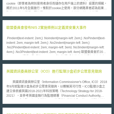
cookie（即業者為辨別使用者身份而儲存在用戶端上的資料）設置的規範，
將於2011年5月全面施行。惟對於cookie之使用，部分網路業者認為如果網
路使用者沒有選擇不要裝置cookie (opt-out)，那麼就等同於同意裝置，而不
需另外取得使用者的同意。針對此點，歐盟第29條資料保護工作小組
（Article 29 Data Protection Working Party）於2010年06月22日對於網際
行為廣告作出一份意見（Opinion 2/2010 on online behavioural
歐盟委員會發布NIS 2實施條例以定義資安重大事件
advertising）。 意見中澄清，網際行為廣告係一種透過cookie的使
用，追蹤蒐集網路使用者上網行為的資料，其網路資訊將被使用於日後發放
.Pindent{text-indent: 2em;} .Noindent{margin-left: 2em;} .NoPindent{text-
與使用者上網行為相對應的廣告之用。除非是屬於網路使用者明白要求使用
indent: 2em; margin-left: 2em;} .No2indent{margin-left: 3em;}
cookie，或是使用網路服務所『必要』的cookie（例如，沒有cookie就無法
.No2Pindent{text-indent: 2em; margin-left: 3em} .No3indent{margin-left:
顯示或進行至下一個頁面），則不必先行取得使用者的同意外；其他凡經由
4em;} .No3Pindent{text-indent: 2em; margin-left: 4em} 歐盟委員會於2024
cookie所儲存的資料，均應被視為『個人資料』，使用上必需先行取得網路
年10月17日通過了歐盟第2022/2555號《於歐盟實施高度共通程度之資安
使用者的明示同意，以自行選擇（opt-in）的方式接受cookie的使用，後存
措施指令》（Directive (EU) 2022/2555 on measures for a high common
於網路使用者的個人電腦中。業者不得以搜尋引擎的cookie設定主張視為網
level of cybersecurity across the Union，下稱NIS 2）的第一個實施條例
路使用者等同已經明示同意使用cookie進行被追蹤及蒐集資料。 該意
（下稱「實施條例」）。NIS 2要求企業發生重大事件（Significant
英國資訊委員辦公室（ICO）進行監理沙盒初步公眾意見徵詢
見受到許多歐盟及國際之網際出版、廣告及商務業者的反彈，業者表示所蒐
incident）後24小時內，應向會員國主管機關通報，依實施條例之規定，符
集的資料並非可辨認性或敏感性資料，此規範的執行將會嚴重衝擊到廣告產
合以下任一條件會被視為重大事件： 1. 造成超過50萬歐元或上一年度營業
業的收益，建議採行自律規範或使用行為守則來取代上述規定。 由於
英國資訊委員辦公室（Information Commissioner's Office, ICO）2018
額5%以上的直接財務損失。 2. 造成商業機密洩漏。 3. 已造成或能造成自然
這項規範尚未於歐盟中被執行，歐盟第29條資料保護工作小組對於技術上如
年9月就監理沙盒為初步公眾意見徵詢，以瞭解其可行性。ICO監理沙盒之
人死亡。 4. 對自然人健康已造成或能造成大量傷害。 5. 疑似惡意且未經授
何遵循該規範也並沒有提出具體的建議。
建立係依據英國2018-2021年科技策略（Technology Strategy for 2018-
權的存取網路和資訊系統造成嚴重運作中斷。 6. 反覆發生的事件。 7. 符合
2021），並參考英國金融行為監理總署（Financial Conduct Authority,
第5條至第14條特定資訊服務的事件。 實施條例主要在於補充上述條件的第
FCA）已成功發展之沙盒機制。ICO將提供組織於安全可控且不排除資料保
6項及第7項。第6項規定於實施條例的第4條，定義「反覆發生」的要件，
護法規適用的環境下，以創新方式應用個資於開發創新產品與服務，並提供
包含：(1)6個月內發生兩次；(2)有相同的根本原因；(3)大致符合超過50萬
關於降低風險與資料保護設計（data protection by design）的專業知識和
歐元或年營業額5%以上的直接財務損失。第7項則在實施條例的第5條至第
建議，同時確保組織採取適當安全維護措施。徵詢重點分為六部分： 障礙