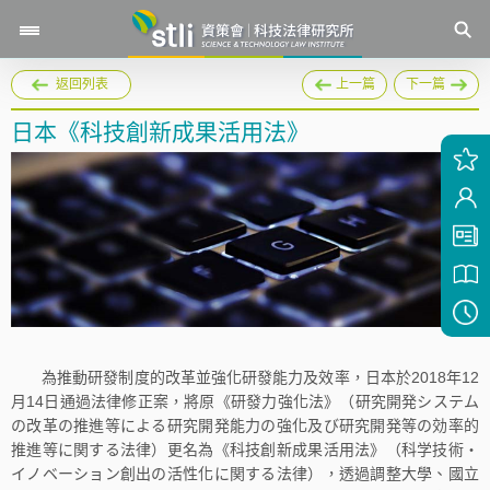
返回列表
上一篇
下一篇
日本《科技創新成果活用法》
為推動研發制度的改革並強化研發能力及效率，日本於2018年12
月14日通過法律修正案，將原《研發力強化法》（研究開発システム
の改革の推進等による研究開発能力の強化及び研究開発等の効率的
推進等に関する法律）更名為《科技創新成果活用法》（科学技術・
イノベーション創出の活性化に関する法律），透過調整大學、國立