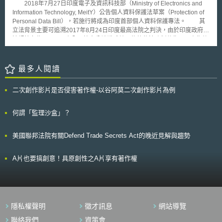
後，便能將個人資料進行國際傳輸，這樣較彈性的法制設計讓新加坡有望成
2018年7月27日印度電子及資訊科技部（Ministry of Electronics and
與使用者上網行為相對應的廣告之用。除非是屬於網路使用者明白要求使用
為亞太地區的資料與研究中心樞紐。
Information Technology, MeitY）公告個人資料保護法草案（Protection of
cookie，或是使用網路服務所『必要』的cookie（例如，沒有cookie就無法
Personal Data Bill），若施行將成為印度首部個人資料保護專法。 其
顯示或進行至下一個頁面），則不必先行取得使用者的同意外；其他凡經由
立法背景主要可追溯2017年8月24日印度最高法院之判決，由於印度政府立
cookie所儲存的資料，均應被視為『個人資料』，使用上必需先行取得網路
法規範名為Aadhaar之全國性身分辨識系統，能夠依法強制蒐集國民之指紋
使用者的明示同意，以自行選擇（opt-in）的方式接受cookie的使用，後存
及虹膜等生物辨識，國民在進行退稅、社會補助、使用福利措施等行為時都
於網路使用者的個人電腦中。業者不得以搜尋引擎的cookie設定主張視為網
必須提供其個人生物辨識資料，因此遭到人權團體控訴侵害隱私權。最高法
路使用者等同已經明示同意使用cookie進行被追蹤及蒐集資料。 該意
院最後以隱私權為印度憲法第21條「個人享有決定生活與自由權利」之保護
最多人閱讀
見受到許多歐盟及國際之網際出版、廣告及商務業者的反彈，業者表示所蒐
內涵，進而認為國民有資料自主權，能決定個人資料應如何被蒐集、處理與
集的資料並非可辨認性或敏感性資料，此規範的執行將會嚴重衝擊到廣告產
利用而不被他人任意侵害，因此認定Aadhaar專法與相關法律違憲，政府應
業的收益，建議採行自律規範或使用行為守則來取代上述規定。 由於
二次創作影片是否侵害著作權-以谷阿莫二次創作影片為例
有義務提出個人資料專法以保護國民之個人資料。此判決結果迫使印度政府
這項規範尚未於歐盟中被執行，歐盟第29條資料保護工作小組對於技術上如
成立由前最高法院BN Srikrishna法官所領導之專家委員會，研擬個人資料
何遵循該規範也並沒有提出具體的建議。
保護法草案。 草案全文共112條，分為15章節。主要重點架構說明如
何謂「監理沙盒」？
下： 設立個資保護專責機構（Data Protection Authority of India, DPAI）：
規範於草案第49至68條，隸屬於中央政府並由16名委員所組成之委員會性
美國聯邦法院有關Defend Trade Secrets Act的晚近見解與趨勢
質，具有獨立調查權以及行政檢查權力。 對於敏感個人資料（Sensitive
personal data）[1]之特別保護：草案在第4章與第5章兩章節，規範個人與
兒童之敏感個人資料保護。其中草案第18條規定蒐集、處理與利用敏感個人
A片也要搞創意！具原創性之A片享有著作權
資料前，必須獲得資料主體者（Data principal）之明確同意（Explicit
consent）。而明確同意是指，取得資料主體者同意前，應具體且明確告知
使用其敏感個人資料之目的、範圍、操作與處理方式，以及可能對資料主體
者產生之影響。 明確資料主體者之權利：規範於草案第24至28條，原則上
資料主體者擁有確認與近用權（Right to confirmation and access）、更正
隱私權聲明
徵才訊息
網站導覽
權（Right to correction）、資料可攜權（Right to data portability）及被遺
忘權（Right to be forgotten）等權利。 導入隱私保護設計（Privacy by
聯絡我們
資策會