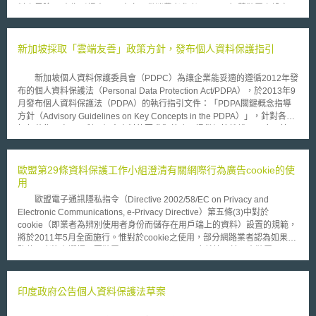
料之風險。 本指引提出以下方向，供消費者參考： 一. 智慧裝置之設定
(一) 應閱讀與遵循智慧設備之設定指示。 (二) 確認設備指示是否要
求使用者須至製造商網站設定帳號。 (三) 若所設備預設之密碼過於簡單
(例如，0000)，則應更換成較複雜之密碼。 二. 帳號管理 (一) 確保密
新加坡採取「雲端友善」政策方針，發布個人資料保護指引
碼複雜性。 (二) 若設備提供雙重驗證功能，消費者應使用之。 (三)
特定產品可能提供遠端存取功能，消費者應於不再家時考慮將該功能關閉。
新加坡個人資料保護委員會（PDPC）為讓企業能妥適的遵循2012年發
三. 持續更新應用軟體與Apps (一) 消費者應檢查其設備是否可設定自
布的個人資料保護法（Personal Data Protection Act/PDPA），於2013年9
動更新。 (二) 應安裝最新版本的軟體與Apps。 四. 若接到資安事件
月發布個人資料保護法（PDPA）的執行指引文件：「PDPA關鍵概念指導
之通知，應採取行動 (一) 於接到資安事件通知後，應訪問製造商網站以
方針（Advisory Guidelines on Key Concepts in the PDPA）」，針對各項
確認其是否提供後續因應措施等資訊。 (二) 定時確認國家安全網路中心
如何蒐集、處理及利用個人資料的要求與義務，提供細節性說明及應用範
以及資訊保護委員會辦公室網站是否公布相關網路安全指引。
例。執行指引文件的發布，是源自於公眾在實際操作法遵要求時，所發生的
執行困難、疑義和衍生的建議和意見，彙整後進行法規釋疑和舉例。此份文
件的要求係立基於實用主義及「企業友善（business-friendly）」的理念，
歐盟第29條資料保護工作小組澄清有關網際行為廣告cookie的使
幫助機構調整業務運作流程以及妥善的遵守法律的規定。 執行指引文
用
件提供關鍵名詞的詮釋，例如「個人資料」在PDPA裡的定義為：任何可以
歐盟電子通訊隱私指令（Directive 2002/58/EC on Privacy and
識別個人、不拘形式及真實性的資訊；針對「謝絕來電條款（Do not
Electronic Communications, e-Privacy Directive）第五條(3)中對於
call）」的遵循方式亦有細緻化的說明；就各項不同的具體子議題，清楚的
cookie（即業者為辨別使用者身份而儲存在用戶端上的資料）設置的規範，
提供常識性的措施（Common-Sense Approach）供機構採用，讓法規要求
將於2011年5月全面施行。惟對於cookie之使用，部分網路業者認為如果網
合乎常理，使個人資料保護與企業因需求而對個人資料進行蒐集、利用和揭
路使用者沒有選擇不要裝置cookie (opt-out)，那麼就等同於同意裝置，而不
露之行為間取得衡平。 新加坡個人資料保護法（PDPA）兩大立法目
需另外取得使用者的同意。針對此點，歐盟第29條資料保護工作小組
的：強化個人對自己個人資料的資訊控制權；使新加坡因提供充分的安全維
（Article 29 Data Protection Working Party）於2010年06月22日對於網際
護機制而受企業信任，強化新加坡的經濟競爭力與地位。另外，相較於其他
行為廣告作出一份意見（Opinion 2/2010 on online behavioural
印度政府公告個人資料保護法草案
國家在國際傳輸上有較嚴格的限制（必須有相同等級的個人資料保護立法為
advertising）。 意見中澄清，網際行為廣告係一種透過cookie的使
傳輸前提），新加坡的法制理念是僅讓企業遵守最低限度的安全維護要求
用，追蹤蒐集網路使用者上網行為的資料，其網路資訊將被使用於日後發放