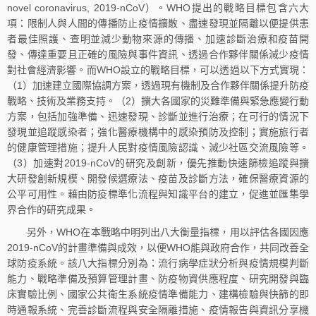
novel coronavirus, 2019-nCoV）。WHO提出的戰略目標包含六大
項：限制人與人間的傳播防止疫情擴散、盡速發現並隔離以便提供患
者最佳照護、查明並減少動物來源的傳播、加速診斷治療和疫苗開
發、傳達重要且正確的風險與事件資訊、透過合作夥伴關係減少疫情
對社會經濟影響。而WHO設立的戰略目標，可以透過以下方式實現：
（1）加速建立國際協調方案，透過現有機制及合作夥伴關係提升防疫
戰略、技術及業務支持。（2）擴大各國家的災難準備與緊急應變行動
方案，包括加強準備、迅速發現、診斷並進行治療；在可行的情況下
發現並追蹤感染者；強化醫療機構中的感染預防及控制；實施旅行者
的健康管理措施；提升人民對疫情風險認識、減少社區交流風險等。
（3）加速對2019‑nCoV的研究及創新，優先推動快速篩檢追蹤與擴
大研發創新規模、開發候選療法、疫苗及診斷方法，確保醫療資源的
公平可用性。藉由防疫標準化流程與知識平台的建立，促進並匯集學
界合作的研究成果。
另外，WHO在本戰略中明列出八大衡量指標，用以評估各國因應
2019-nCoV的計畫準備與成效，以便WHO能與政府合作，共同改善全
球防疫系統。該八大指標分別為：流行病學症狀分析與疫情規模判斷
能力、戰略準備及預算管理計畫、防疫物資供應程度、研究開發與臨
床實驗比例、國家公共衛生系統疫情準備能力、建構檢驗與快篩的即
時通報系統、完善診斷流程與安全隔離措施、疫情報告與資訊分享機