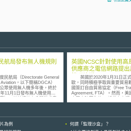
民航局發布無人機規則
英國NCSC針對使用高
供應商之電信網路提出
管理建議
局（Directorate General
英國於2020年1月31日正
vil Aviation，以下簡稱DGCA）
歐，同時積極爭取與重要貿易
公眾使用無人機多年後，終於
國簽訂自由貿易協定（Free Tra
17年11月1日發布無人機使用規
Agreement, FTA）。然而，
案），並於網站上公開徵求意
中國大陸華為的5G設備存在資
局部長P Ashok Gajapathi
險，可能被用於間諜活動進而
u表示，草案將於接下來的30日
家安全，故主張美英貿易合作
所有利益相關者進行交流，一
共享的前提，必須建立在英國
完成，將會確定無人機監管框
用華為5G網路基礎建設之上，
影片為例
何謂「監理沙盒」？
計今年12月底前完成訂定無人
國嘗試透過政策研擬，在5G經
管理規範，包含商業用途無人
與國家安全間求取平衡。英國