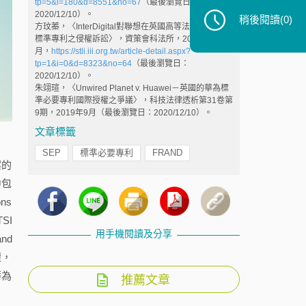
tp=5&i=180&d=8551&no=67
（最後瀏覽日：
2020/12/10）。
稍後閱讀
(0)
方玟蓁，〈InterDigital對聯想在英國高等法院提起4G
標準專利之侵權訴訟〉，資策會科法所，2019年11
月，
https://stli.iii.org.tw/article-detail.aspx?
tp=1&i=0&d=8323&no=64
（最後瀏覽日：
2020/12/10）。
朱翊瑄，〈Unwired Planet v. Huawei－英國的華為標
準必要專利國際授權之爭議〉，科技法律透析第31卷第
9期，2019年9月（最後瀏覽日：2020/12/10）。
文章標籤
SEP
標準必要專利
FRAND
案的
中包
ns
SI
用手機閱讀及分享
nd
權，
華為
推薦文章