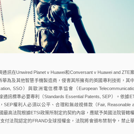
d Planet v Huawei和Conversant v Huawei and ZTE
ersant控訴華為及其他智慧手機製造商，侵害其所擁有的英國專利技術，其
ation, SSO）與歐洲電信標準協會（European Telecommunicatio
無線通訊標準必要專利（Standards Essential Patents, SEP）。依據ET
, IPR），SEP權利人必須以公平、合理和無歧視條款（Fair, Reasonable a
者進行授權。英國最高法院根據ETSI政策所制定的契約內容，應賦予英國法院管轄
支付法院認定的FRAND全球授權金，法院將會頒布禁制令，禁止