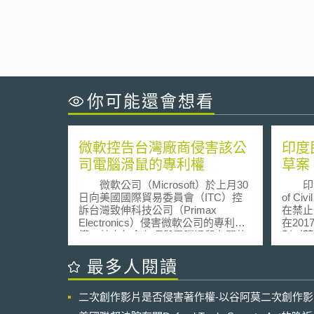
你可能還會想看
微軟控告台灣廠商侵害該公
印度
司電腦滑鼠的專利權
草案
微軟公司（Microsoft）於上月30
印度民航
日向美國國際貿易委員會（ITC）控
of Ci
訴台灣致伸科技公司（Primax
在禁止
Electronics）侵害微軟公司的專利
在20
權，其中包含七項與電腦滑鼠有關的
則（草
硬體專利權。 根據微軟公司所
見。民航
公開的資訊內容，該公司在與致伸公
Raj
最多人閱讀
司協商授權協議未果後，已經向ITC
內，與
提出控訴，要求ITC下令禁止致伸公
旦協商
二次創作影片是否侵害著作權-以谷阿莫二次創作
司涉及侵權的產品進口到美國。此外
架。預
微軟公司高層Horacio Gutierrez表
機使用