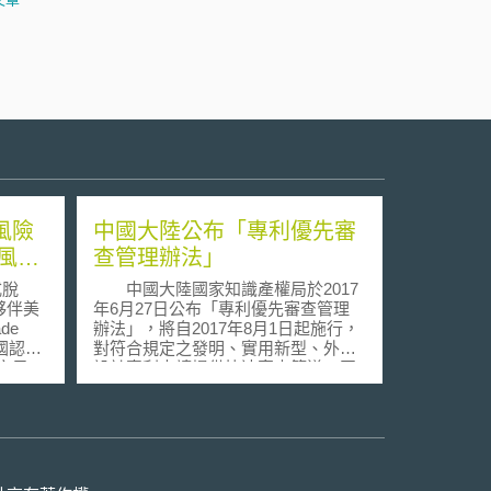
風險
中國大陸公布「專利優先審
風險
查管理辦法」
式脫
中國大陸國家知識產權局於2017
夥伴美
年6月27日公布「專利優先審查管理
de
辦法」，將自2017年8月1日起施行，
美國認定
對符合規定之發明、實用新型、外觀
安風
設計專利申請提供快速審查管道。同
威脅國
時廢止2012年之「發明專利優先審查
與情報
管理辦法」，使優先審查制度之適用
排除使
不再以發明專利為限。 按「專利
對此英
優先審查管理辦法」第3條所揭，以下
濟發展
6種專利申請得請求優先審查： 涉及
國家網
節能環保、新一代資訊技術、生物、