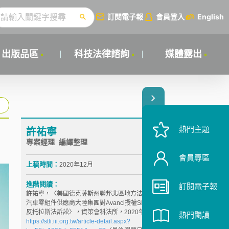
訂閱電子報
會員登入
English
出版品區
科技法律諮詢
媒體露出
熱門主題
許祐寧
專案經理 編譯整理
會員專區
上稿時間：
2020年12月
進階閱讀：
訂閱電子報
許祐寧，〈美國德克薩斯州聯邦北區地方法院駁回德國
汽車零組件供應商大陸集團對Avanci授權SEP模式違反
反托拉斯法訴訟〉，資策會科法所，2020年11月，
熱門閱讀
https://stli.iii.org.tw/article-detail.aspx?