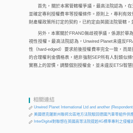
首先，關於本案管轄權爭議，最高法院認為，在沒
並確定專利授權費率等授權條件。原則上，專利有效性
財產權政策所訂定的契約，已約定由英國法院管轄，
另外，本案關於FRAND無歧視爭議，係源於華為主張Un
視性授權。最高法院認為，Unwired Planet未違
性（hard-edged）要求前後授權費率完全一致
的合理權利金價格表，絕非強制SEP所有人對類似
實務上的習慣，調整個別授權金，並未違反ETSI智
相關連結
Unwired Planet International Ltd and another (Responden
美國德克薩斯州聯邦北區地方法院駁回德國汽車零組件供應商
InterDigital對聯想在英國高等法院提起4G標準專利之侵權