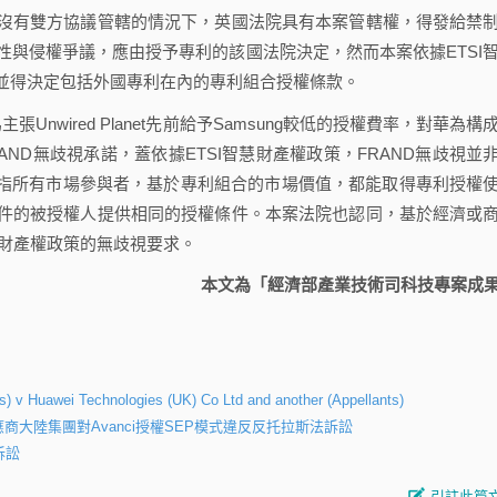
有雙方協議管轄的情況下，英國法院具有本案管轄權，得發給禁
與侵權爭議，應由授予專利的該國法院決定，然而本案依據ETSI
並得決定包括外國專利在內的專利組合授權條款。
wired Planet先前給予Samsung較低的授權費率，對華為構
反FRAND無歧視承諾，蓋依據ETSI智慧財產權政策，FRAND無歧視並
，而是指所有市場參與者，基於專利組合的市場價值，都能取得專利授權
條件的被授權人提供相同的授權條件。本案法院也認同，基於經濟或
慧財產權政策的無歧視要求。
本文為「經濟部產業技術司科技專案成
ts) v Huawei Technologies (UK) Co Ltd and another (Appellants)
大陸集團對Avanci授權SEP模式違反反托拉斯法訴訟
訴訟
引註此篇