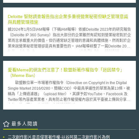
駛。（但如該道路與速限超過時速35英里者相交，亦不影響低速自駕貨車穿
5.9%和1.3%，然而受到了中國專利申請量下降的影響，2019年全球專利申
越該相交路口） 2.低速自駕貨車在以下特定情形，可於速限為時速45英里
請下降3%，這也是近10年來首度下降；若扣除中國不計，2019年全球專利
以下之道路或街道上行駛： (1)低速自駕貨車在該等路段不會連續行駛超過1
申請數量成長2.3%。 該份報告除了彙整國際整體數據以外，依專利、
Deloitte 智財調查報告指出企業多重視營業秘密但缺乏管理意識
英里，不過該等路段之管轄單位有權針對連續行駛超過1英里的部分裁量是
商標、工業設計、植物品種、地理標示等不同主題分別統計。在專利部分，
與具體管理措施
否放寬限制。 (2)低速自駕貨車並非為了轉向目的而獨立地在右側車道上行
中國大陸國家知識產權局、美國專利商標局分別為收到專利申請提交數量之
駛。 (3)在低速自駕貨車行駛於兩線道的道路或街道上，且後方有5輛以上的
據2024年1月5日IAM報導（下稱IAM報導）依據Deloitte 2023年的研究報告
前兩名；接續為日本、韓國和歐盟。這五大智財當局合計占全球總數之
車輛時，後方車輛倘若因超車而可能駛入對向車道，或可能導致其他非安全
（Deloitte IP 360 Survey）指出大部分的企業雖然有認知到營業秘密對於企
84.7%。其中韓國、歐盟和美國申請數量均有成長，中國大陸申請數量下降
之情境下，低速自駕貨車可在有充分安全駛離之處，自該兩線道的道路或街
業而言承載重大的價值，但仍通常缺乏管理的意識和具體措施，然而對於企
達9.2%，亦為中國大陸24年來首度下降，報告說明其因為中國大陸改善申
道駛離至限為時速45英里以下之道路或街道，以利後方車輛得繼續行駛。
業來說營業秘密管理卻是具有重要性的。 IAM報導綜整了一篇Deloitte 2023
請案結構和申請品質之故，致中國大陸國內公民之申請量減少10.8%，而國
3.低速自駕貨車之所有人、其遙控系統（Teleoperation System）之所有
年的研究報告（Deloitte IP 360 Survey，下稱系爭報告），其針對橫跨15
外申請量仍保持成長。 另外在商標部分，受理申請數量最多之前六個
人、遠端操作人員（Remote Human Operator）或前開人員之組合式，必
個國家、5大產業共57間公司的智慧財產管理成熟度進行調查分析，系爭報
國家分別為中國、美國、日本和伊朗和歐盟；而2018年到2019年間受理申
須為低速自駕貨車投保符合州法典明文之自駕車相關保險。
告指出大部分的企業針對專利、商標等註冊取得之智慧財產權多擁有成熟且
請增加幅度最多者為巴西、越南、伊朗、俄國和土耳其。據估計，2019年
全面的管理措施，但針對其他難以發現的無形資產（“hard-to-find”
愛看Meme的網友們注意了！歐盟新著作權指令「迷因禁令」
全球有效商標註冊量為5820萬，較2018年成長15.2%，且中國就囊括約
intangibles），如營業秘密、資料、know-how等，通常缺乏管理的意識和
（Meme Ban）
2520萬，其次為美國的280萬和印度的200萬。針對中國大陸商標和專利申
措施，例如：大約有29%的受訪者表示企業「未積極地捕獲」（原文為
請數量為世界之冠，引起全球關注，美國專利商標局（USPTO）亦在2021
歐盟數位單一市場著作權指令（Directive on Copyright in the Digital
actively capture，大意指識別、管理和保護）營業秘密；約14%的受訪者表
年1月13日發布研究報告，指出中國大陸商標和專利申請案數量可能源自政
Single Market 2016/0280，簡稱COD）中最具爭議性的草案為第13條，被
示企業未建立標準化流程或方針以識別營業秘密。並且，針對營業秘密的具
府補貼或其他非市場因素的影響；其中又以政府補貼為刺激商標與專利申請
稱為「上傳過濾器」（upload filter），其課予如YouTube、Facebook 及
體管理作法，IAM報導特別著重以下三點： 1.主動監測：僅僅只有25%的受
案件數增長的最大可能原因。而這些非市場因素的商標及專利申請案件可能
Twitter等內容產業業者，具有防止著作權侵權內容於其平臺被上傳與分享之
訪者表示，企業有主動監測營業秘密之產出，並具有相關管制措施。 2.教育
誤導世界對中國大陸創新能力的評估。 在工業設計（Industrial
責任，故平臺須以有效的內容辨識科技（effective content recognition
訓練：有42%的受訪者表示未受過營業秘密意識的訓練（trade secret
designs）方面，2019年全球提交136萬件設計專利申請，其中104萬件為
technologies）對所有使用者的上傳內容進行監督與審查，因此又被稱為
awareness training）。IAM報導特別指出，若員工對於營業秘密的範圍以
工業設計；而中國大陸的工業設計申請量就囊括約71萬件。若以類型區分，
「迷因禁令」（Meme Ban）。據此，所有二次創作內容均會被禁止上傳於
及重要性沒有概念，則營業秘密管理機制的建立也會失去其意義。 3.離職面
和家具有關的設計專利比例為全球9.4%，其次是服裝（8.1%）以及包裝和
平臺。 所謂「謎因（Meme）」在牛津字典被定義為「具幽默本質並可
最多人閱讀
談：即使有相當大比例的營業秘密訴訟源於離職員工，但在既有離職面談中
容器（7.3%）。植物品種（Plant varieties）部分，中國大陸智財當局於
迅速被複製、散布於網路使用者間，且通常會輕微改作的圖片、影片或文本
是否有納入營業秘密意識訓練的調查上，僅有不到一半（47%）的受訪企業
2019年收到了7834種植物新品種申請，較2018年成長36%，同時也占全球
等（An image, video, piece of text, etc., typically humorous in nature, that
表示有做，24%的企業表示沒有做，還有29%的企業不確定是否有做。 綜
二次創作影片是否侵害著作權-以谷阿莫二次創作影片為例
植物品種申請的三分之一以上。地理標示（Geographical indications）部
is copied and spread rapidly by Internet users, often with slight