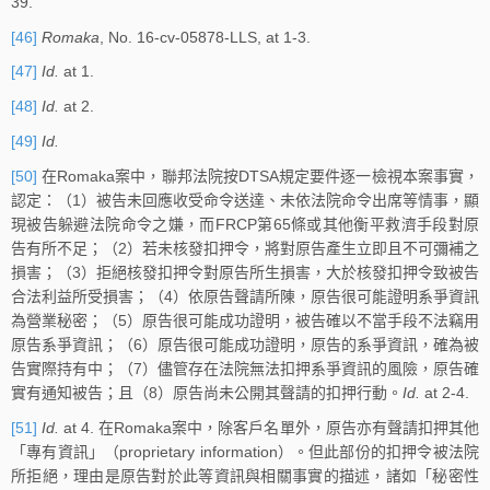
39.
[46]
Romaka
, No. 16-cv-05878-LLS, at 1-3.
[47]
Id.
at 1.
[48]
Id.
at 2.
[49]
Id.
[50]
在Romaka案中，聯邦法院按DTSA規定要件逐一檢視本案事實，
認定：（1）被告未回應收受命令送達、未依法院命令出席等情事，顯
現被告躲避法院命令之嫌，而FRCP第65條或其他衡平救濟手段對原
告有所不足；（2）若未核發扣押令，將對原告產生立即且不可彌補之
損害；（3）拒絕核發扣押令對原告所生損害，大於核發扣押令致被告
合法利益所受損害；（4）依原告聲請所陳，原告很可能證明系爭資訊
為營業秘密；（5）原告很可能成功證明，被告確以不當手段不法竊用
原告系爭資訊；（6）原告很可能成功證明，原告的系爭資訊，確為被
告實際持有中；（7）儘管存在法院無法扣押系爭資訊的風險，原告確
實有通知被告；且（8）原告尚未公開其聲請的扣押行動。
Id.
at 2-4.
[51]
Id.
at 4. 在Romaka案中，除客戶名單外，原告亦有聲請扣押其他
「專有資訊」（proprietary information）。但此部份的扣押令被法院
所拒絕，理由是原告對於此等資訊與相關事實的描述，諸如「秘密性