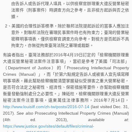
由告訴人或告訴代理人填具，以供檢察官辦理重大違反營業秘密
法案件（刑事案件）時調查方向之參考，且非檢方起訴與否之依
據。
2、美國的合理性訴答標準，除於聯邦法院提起訴訟的當事人應加注
意外，對聯邦法院在審理民事案件時也有拘束力；臺灣的營業秘
密釋明事項表，僅供檢察官調查方向參考，對檢方是否起訴不具
拘束力，亦無從拘束臺灣法院之審理或裁斷。
有論者指出，臺灣法務部於2016年4月19日訂定的「檢察機關辦理重
大違反營業秘密法案件注意事項」，當初是參考了美國「司法部」
（Department of Justice）的「Prosecuting Intellectual Property
Crimes（Manual）」，而「於第六點規定告訴人或被害人宜先填寫釋
明事項表，藉此幫助檢察機關清楚掌握疑似受損害之重大營業秘密，
是否符合法定之秘密性、經濟性、保密措施等要件，亦幫助檢察機關
衡量發動強制處分之必要性。」陳砥柱，檢察機關辦理重大違反營業
秘密法案件注意事項，遠東萬佳法律事務所，2016年7月14日，
http://www.louisilf.com/zh-tw/posts/2016-07-14
(last visited Dec. 31,
2017).
See also
Prosecuting Intellectual Property Crimes (Manual)
(4th ed. 2013),
available at
:
https://www.justice.gov/sites/default/files/criminal-