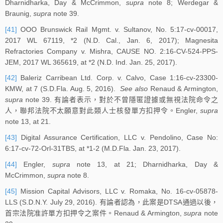
Dharnidharka, Day & McCrimmon,
supra
note 8; Werdegar &
Braunig,
supra
note 39.
[41]
OOO Brunswick Rail Mgmt. v. Sultanov, No. 5:17-cv-00017,
2017 WL 67119, *2 (N.D. Cal., Jan. 6, 2017); Magnesita
Refractories Company v. Mishra, CAUSE NO. 2:16-CV-524-PPS-
JEM, 2017 WL 365619, at *2 (N.D. Ind. Jan. 25, 2017).
[42]
Baleriz Carribean Ltd. Corp. v. Calvo, Case 1:16-cv-23300-
KMW, at 7 (S.D.Fla. Aug. 5, 2016).
See also
Renaud & Armington,
supra
note 39. 有論者表示，對於不曾隱匿證據或無視法院命令之
人，聯邦法院不太願意對此類人士核發單方扣押令。Engler,
supra
note 13, at 21.
[43]
Digital Assurance Certification, LLC v. Pendolino, Case No:
6:17-cv-72-Orl-31TBS, at *1-2 (M.D.Fla. Jan. 23, 2017).
[44]
Engler,
supra
note 13, at 21; Dharnidharka, Day &
McCrimmon,
supra
note 8.
[45]
Mission Capital Advisors, LLC v. Romaka, No. 16-cv-05878-
LLS (S.D.N.Y. July 29, 2016). 有論者認為，此案是DTSA通過以後，
首宗法院准許單方扣押令之案件。Renaud & Armington,
supra
note