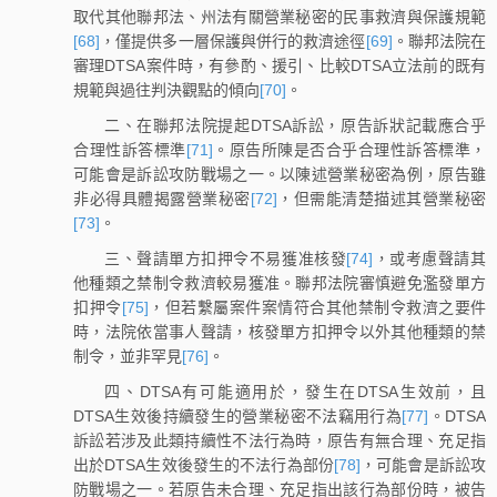
取代其他聯邦法、州法有關營業秘密的民事救濟與保護規範
[68]
，僅提供多一層保護與併行的救濟途徑
[69]
。聯邦法院在
審理DTSA案件時，有參酌、援引、比較DTSA立法前的既有
規範與過往判決觀點的傾向
[70]
。
二、在聯邦法院提起DTSA訴訟，原告訴狀記載應合乎
合理性訴答標準
[71]
。原告所陳是否合乎合理性訴答標準，
可能會是訴訟攻防戰場之一。以陳述營業秘密為例，原告雖
非必得具體揭露營業秘密
[72]
，但需能清楚描述其營業秘密
[73]
。
三、聲請單方扣押令不易獲准核發
[74]
，或考慮聲請其
他種類之禁制令救濟較易獲准。聯邦法院審慎避免濫發單方
扣押令
[75]
，但若繫屬案件案情符合其他禁制令救濟之要件
時，法院依當事人聲請，核發單方扣押令以外其他種類的禁
制令，並非罕見
[76]
。
四、DTSA有可能適用於，發生在DTSA生效前，且
DTSA生效後持續發生的營業秘密不法竊用行為
[77]
。DTSA
訴訟若涉及此類持續性不法行為時，原告有無合理、充足指
出於DTSA生效後發生的不法行為部份
[78]
，可能會是訴訟攻
防戰場之一。若原告未合理、充足指出該行為部份時，被告