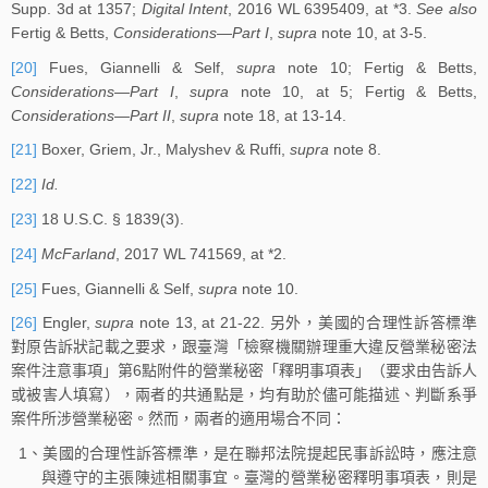
Supp. 3d at 1357;
Digital Intent
, 2016 WL 6395409, at *3.
See also
Fertig & Betts,
Considerations—Part I
,
supra
note 10, at 3-5.
[20]
Fues, Giannelli & Self,
supra
note 10; Fertig & Betts,
Considerations—Part I
,
supra
note 10, at 5; Fertig & Betts,
Considerations—Part II
,
supra
note 18, at 13-14.
[21]
Boxer, Griem, Jr., Malyshev & Ruffi,
supra
note 8.
[22]
Id.
[23]
18 U.S.C. § 1839(3).
[24]
McFarland
, 2017 WL 741569, at *2.
[25]
Fues, Giannelli & Self,
supra
note 10.
[26]
Engler,
supra
note 13, at 21-22. 另外，美國的合理性訴答標準
對原告訴狀記載之要求，跟臺灣「檢察機關辦理重大違反營業秘密法
案件注意事項」第6點附件的營業秘密「釋明事項表」（要求由告訴人
或被害人填寫），兩者的共通點是，均有助於儘可能描述、判斷系爭
案件所涉營業秘密。然而，兩者的適用場合不同：
1、美國的合理性訴答標準，是在聯邦法院提起民事訴訟時，應注意
與遵守的主張陳述相關事宜。臺灣的營業秘密釋明事項表，則是