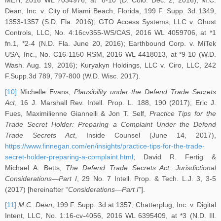
Dean, Inc. v. City of Miami Beach, Florida, 199 F. Supp. 3d 1349,
1353-1357 (S.D. Fla. 2016); GTO Access Systems, LLC v. Ghost
Controls, LLC, No. 4:16cv355-WS/CAS, 2016 WL 4059706, at *1
fn.1, *2-4 (N.D. Fla. June 20, 2016); Earthbound Corp. v. MiTek
USA, Inc., No. C16-1150 RSM, 2016 WL 4418013, at *9-10 (W.D.
Wash. Aug. 19, 2016); Kuryakyn Holdings, LLC v. Ciro, LLC, 242
F.Supp.3d 789, 797-800 (W.D. Wisc. 2017).
[10]
Michelle Evans,
Plausibility under the Defend Trade Secrets
Act
, 16 J. Marshall Rev. Intell. Prop. L. 188, 190 (2017); Eric J.
Fues, Maximilienne Giannelli & Jon T. Self,
Practice Tips for the
Trade Secret Holder: Preparing a Complaint Under the Defend
Trade Secrets Act
, Inside Counsel (June 14, 2017),
https://www.finnegan.com/en/insights/practice-tips-for-the-trade-
secret-holder-preparing-a-complaint.html
; David R. Fertig &
Michael A. Betts,
The Defend Trade Secrets Act: Jurisdictional
Considerations—Part I
, 29 No. 7 Intell. Prop. & Tech. L.J. 3, 3-5
(2017) [hereinafter “
Considerations—Part I
”].
[11]
M.C. Dean
, 199 F. Supp. 3d at 1357; Chatterplug, Inc. v. Digital
Intent, LLC, No. 1:16-cv-4056, 2016 WL 6395409, at *3 (N.D. Ill.