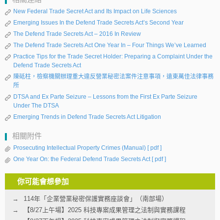
New Federal Trade Secret Act and Its Impact on Life Sciences
Emerging Issues In the Defend Trade Secrets Act’s Second Year
The Defend Trade Secrets Act – 2016 In Review
The Defend Trade Secrets Act One Year In – Four Things We’ve Learned
Practice Tips for the Trade Secret Holder: Preparing a Complaint Under the
Defend Trade Secrets Act
陳砥柱，檢察機關辦理重大違反營業秘密法案件注意事項，遠東萬佳法律事務
所
DTSA and Ex Parte Seizure – Lessons from the First Ex Parte Seizure
Under The DTSA
Emerging Trends in Defend Trade Secrets Act Litigation
相關附件
Prosecuting Intellectual Property Crimes (Manual)
[ pdf ]
One Year On: the Federal Defend Trade Secrets Act
[ pdf ]
你可能會想參加
114年「企業營業秘密保護實務座談會」（南部場）
【8/27上午場】2025 科技專案成果管理之法制與實務課程