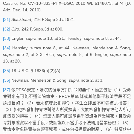
Castillo, No. CV–10–333–PHX–DGC, 2010 WL 5148073, at *4 (D.
Ariz. Dec. 14, 2010).
[31]
Blackbaud
, 216 F.Supp.3d at 921.
[32]
Ciro
, 242 F.Supp.3d at 800.
[33]
Engler,
supra
note 13, at 21; Hensley,
supra
note 8, at 44.
[34]
Hensley,
supra
note 8, at 44; Newman, Mendelson & Song,
supra
note 2, at 2-3; Rich,
supra
note 8, at 6; Engler,
supra
note
13, at 20.
[35]
18 U.S.C. § 1836(b)(2)(A).
[36]
Newman, Mendelson & Song,
supra
note 2, at 3.
[37]
依DTSA規定，法院核發單方扣押令的要件，簡之包括（1）受命
令對象有可能不遵法院命令，FRCP第65條或其他衡平救濟手段不足
達成目的；（2）若未核發此扣押令，將生立即且不可彌補之損害；
（3）拒絕核發扣押令致聲請人所受損害，大於核發扣押令致他人所可
能遭受的損害；（4）聲請人很可能證明系爭資訊為營業秘密，且受命
令對象確實以不當手段，或圖謀以不當手段不法竊用營業秘密；（5）
受命令對象確實持有營業秘密，或任何扣押標的財產；（6）聲請狀中