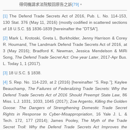
得伺機請求法院駁回原告之訴
[79]
。
[1]
The Defend Trade Secrets Act of 2016, Pub. L. No. 114-153,
130 Stat. 376 (May 11, 2016) (mostly codified in scattered sections
of 18 U.S.C. §§ 1836-1839 [hereinafter the “DTSA”].
[2]
Mark L. Krotoski, Greta L. Burkholder, Jenny Harrison & Corey
R. Houmand, The Landmark Defend Trade Secrets Act of 2016, at
3 (May 2016); Bradford K. Newman, Jessica Mendelson & MiRi
Song,
The Defend Trade Secret Act: One year Later
, 2017-Apr Bus.
L. Today 1, 1 (2017).
[3]
18 U.S.C. § 1838.
[4]
S. Rep. No. 114-220, at 2 (2016) [hereinafter “S. Rep.”]; Kaylee
Beauchamp,
The Failures of Federalizing Trade Secrets: Why the
Defend Trade Secrets Act of 2016 Should Preempt State Law
, 86
Miss. L.J. 1031, 1033, 1045 (2017); Zoe Argento,
Killing the Golden
Goose: The Dangers of Strengthening Domestic Trade Secret
Rights in Response to Cyber-Misappropriation
, 16 Yale J. L. &
Tech. 172, 177 (2014); James Pooley,
The Myth of the Trade
Secret Troll: Why the Defend Trade Secrets Act Improves the