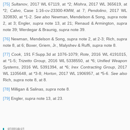
[75]
Sultanov
, 2017 WL 67119, at *2;
Mishra
, 2017 WL 365619, at
*2;
Calvo
, Case 1:16-cv-23300-KMW, at 7;
Pendolino
, 2017 WL
320830, at *1-2.
See also
Newman, Mendelson & Song,
supra
note
2, at 3; Engler,
supra
note 13, at 21; Renaud & Armington,
supra
note 39; Werdegar & Braunig,
supra
note 39.
[76]
Newman, Mendelson & Song,
supra
note 2, at 2-3; Rich,
supra
note 8, at 6; Boxer, Griem, Jr., Malyshev & Ruffi,
supra
note 8.
[77]
Cook
, 191 F.Supp.3d at 1076-1079;
Rote
, 2016 WL 4191015,
at *1-5;
Trizetto Group
, 2016 WL 5338550, at *6;
Unified Weapon
Systems
, 2016 WL 5391394, at *6;
Irex Contracting Group
, 2017
WL 1105648, at *3-8;
Horton
, 2017 WL 1906957, at *5-6.
See also
Rich,
supra
note 8, at 8.
[78]
Milligan & Salinas,
supra
note 8.
[79]
Engler,
supra
note 13, at 23.
相關連結