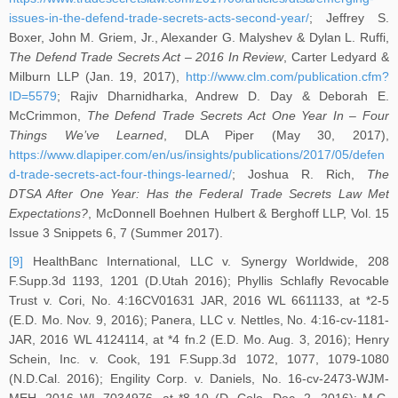
issues-in-the-defend-trade-secrets-acts-second-year/
; Jeffrey S.
Boxer, John M. Griem, Jr., Alexander G. Malyshev & Dylan L. Ruffi,
The Defend Trade Secrets Act – 2016 In Review
, Carter Ledyard &
Milburn LLP (Jan. 19, 2017),
http://www.clm.com/publication.cfm?
ID=5579
; Rajiv Dharnidharka, Andrew D. Day & Deborah E.
McCrimmon,
The Defend Trade Secrets Act One Year In – Four
Things We’ve Learned
, DLA Piper (May 30, 2017),
https://www.dlapiper.com/en/us/insights/publications/2017/05/defen
d-trade-secrets-act-four-things-learned/
; Joshua R. Rich,
The
DTSA After One Year: Has the Federal Trade Secrets Law Met
Expectations?
, McDonnell Boehnen Hulbert & Berghoff LLP, Vol. 15
Issue 3 Snippets 6, 7 (Summer 2017).
[9]
HealthBanc International, LLC v. Synergy Worldwide, 208
F.Supp.3d 1193, 1201 (D.Utah 2016); Phyllis Schlafly Revocable
Trust v. Cori, No. 4:16CV01631 JAR, 2016 WL 6611133, at *2-5
(E.D. Mo. Nov. 9, 2016); Panera, LLC v. Nettles, No. 4:16-cv-1181-
JAR, 2016 WL 4124114, at *4 fn.2 (E.D. Mo. Aug. 3, 2016); Henry
Schein, Inc. v. Cook, 191 F.Supp.3d 1072, 1077, 1079-1080
(N.D.Cal. 2016); Engility Corp. v. Daniels, No. 16-cv-2473-WJM-
MEH, 2016 WL 7034976, at *8-10 (D. Colo. Dec. 2, 2016); M.C.