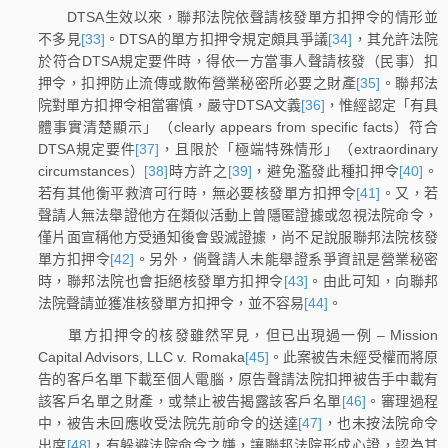
DTSA生效以來，聯邦法院依聲請核發單方扣押令的情形並
不多見
[33]
。DTSA的單方扣押令規定頗具爭議
[34]
，其允許法院
於符合DTSA規定要件時，得依一方當事人聲請核發（民事）扣
押令，扣押防止流傳或散佈營業秘密所必要之財產
[35]
。聯邦法
院對單方扣押令相當審慎，嚴守DTSA文義
[36]
，惟經認定「有具
體事實清楚顯示」（clearly appears from specific facts）符合
DTSA規定要件
[37]
，且限於「極端特殊情形」（extraordinary
circumstances）
[38]
時方許之
[39]
，避免濫發此種扣押令
[40]
。
若有其他衡平救濟可行時，無必要核發單方扣押令
[41]
。又，若
聲請人無法舉證他方在類似活動上曾隱匿證據或忽視法院命令，
僅片面宣稱他方受通知後會毀滅證據，尚不足說服聯邦法院核發
單方扣押令
[42]
。另外，倘聲請人未能舉證系爭資訊是營業秘密
時，聯邦法院也會拒絕核發單方扣押令
[43]
。由此可知，向聯邦
法院聲請並獲准核發單方扣押令，並不容易
[44]
。
單方扣押令的核發雖然罕見，但已出現過一例 – Mission
Capital Advisors, LLC v. Romaka
[45]
。此案被告未經受權而將原
告的客戶名單下載至個人電腦，原告聲請法院扣押被告手中載有
該客戶名單之財產，或禁止被告揭露該客戶名單
[46]
。審理過程
中，被告未回應收受法院先前命令的送達
[47]
，也未按法院命令
出席
[48]
，有躲避法院命令之嫌，讓聯邦法院形成心證，認為其