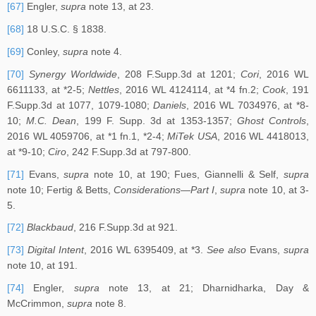
[67]
Engler,
supra
note 13, at 23.
[68]
18 U.S.C. § 1838.
[69]
Conley,
supra
note 4.
[70]
Synergy Worldwide
, 208 F.Supp.3d at 1201;
Cori
, 2016 WL
6611133, at *2-5;
Nettles
, 2016 WL 4124114, at *4 fn.2;
Cook
, 191
F.Supp.3d at 1077, 1079-1080;
Daniels
, 2016 WL 7034976, at *8-
10;
M.C. Dean
, 199 F. Supp. 3d at 1353-1357;
Ghost Controls
,
2016 WL 4059706, at *1 fn.1, *2-4;
MiTek USA
, 2016 WL 4418013,
at *9-10;
Ciro
, 242 F.Supp.3d at 797-800.
[71]
Evans,
supra
note 10, at 190; Fues, Giannelli & Self,
supra
note 10; Fertig & Betts,
Considerations—Part I
,
supra
note 10, at 3-
5.
[72]
Blackbaud
, 216 F.Supp.3d at 921.
[73]
Digital Intent
, 2016 WL 6395409, at *3.
See also
Evans,
supra
note 10, at 191.
[74]
Engler,
supra
note 13, at 21; Dharnidharka, Day &
McCrimmon,
supra
note 8.