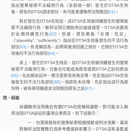
指出營業秘密不法竊用行為（全部或一部）發生於DTSA生效
後，原告的DTSA請求部份，有可能會遭聯邦法院駁回
[61]
。
對於發生在DTSA生效前，且DTSA生效後持續發生的營業秘
密不法竊用行為，聯邦法院已開始有討論或接受，DTSA亦適用
於此類持續性行為
[62]
。但是，原告需能「合理、充足」
（“plausibly”, “sufficiently”）指出在DTSA生效後發生的不法行為
部份
[63]
。有見解認為，此際得救濟回復之部份，也限於DTSA生
效後的不法行為部份
[64]
。
承上，發生於DTSA生效前，且DTSA生效後持續發生的營業
秘密不法竊用行為，日後也可能成為原告提起DTSA之訴的原由
[65]
。在此類訴訟中，應注意原告有無合理、充足指出DTSA生效
後發生的不法行為部份
[66]
。倘原告未合理、充足指出該行為部
份時，被告得伺機請求法院駁回原告之訴
[67]
。
陸、結論
綜觀聯邦法院晚近有關DTSA的見解與趨勢，對可能涉入聯
邦法院DTSA訴訟的臺灣企業而言，有下述啟示：
一、勿漠視既有的營業秘密相關規範或判決見解，蓋其
對聯邦法院實務仍具參考價值與影響力。DTSA沒有凌駕或