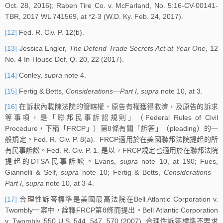
Oct. 28, 2016); Raben Tire Co. v. McFarland, No. 5:16-CV-00141-
TBR, 2017 WL 741569, at *2-3 (W.D. Ky. Feb. 24, 2017).
[12]
Fed. R. Civ. P. 12(b).
[13]
Jessica Engler,
The Defend Trade Secrets Act at Year One
, 12
No. 4 In-House Def. Q. 20, 22 (2017).
[14]
Conley,
supra
note 4.
[15]
Fertig & Betts,
Considerations—Part I
,
supra
note 10, at 3.
[16]
在訴狀內載陳法院的管轄權、原告有權獲得救濟，及原告的訴求
等事項，是「聯邦民事訴訟規則」（Federal Rules of Civil
Procedure，下稱「FRCP」）第8條有關「訴答」（pleading）的一
般規定。Fed. R. Civ. P. 8(a). FRCP適用於在美國聯邦法院提起的所
有民事訴訟。Fed. R. Civ. P. 1. 是以，FRCP規定也適用於在聯邦法院
提起的DTSA民事訴訟。Evans,
supra
note 10, at 190; Fues,
Giannelli & Self,
supra
note 10; Fertig & Betts,
Considerations—
Part I
,
supra
note 10, at 3-4.
[17]
合理性訴答標準是美國最高法院在Bell Atlantic Corporation v.
Twombly一案中，詮釋FRCP第8條而提出。Bell Atlantic Corporation
v. Twombly, 550 U.S. 544, 547, 570 (2007). 合理性訴答標準不要求