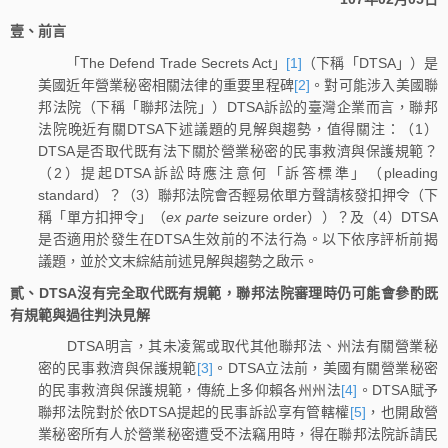
壹、前言
「The Defend Trade Secrets Act」
[1]
（下稱「DTSA」）是
美國近年營業秘密相關法律的重要里程碑
[2]
。對可能涉入美國聯
邦法院（下稱「聯邦法院」）DTSA訴訟的臺灣企業而言，聯邦
法院晚近有關DTSA下述議題的見解與趨勢，值得關注：（1）
DTSA是否取代既有法下關於營業秘密的民事救濟與保護規範？
（2）提起DTSA訴訟時應注意何「訴答標準」（pleading
standard）？（3）聯邦法院會否輕易依單方聲請核發扣押令（下
稱「單方扣押令」（
ex parte
seizure order））？及（4）DTSA
是否適用於發生在DTSA生效前的不法行為。以下依序評析前揭
議題，並於文末綜結前述見解與趨勢之啟示。
貳、DTSA沒有完全取代既有規範，聯邦法院審理時仍可能會參酌既
有規範與過往判決見解
DTSA明言，其未凌駕或取代其他聯邦法、州法有關營業秘
密的民事救濟與保護規範
[3]
。DTSA立法前，美國有關營業秘密
的民事救濟與保護規範，傳統上多仰賴各州州法
[4]
。DTSA賦予
聯邦法院對於依DTSA提起的民事訴訟享有管轄權
[5]
，也開啟營
業秘密所有人於營業秘密遭受不法竊用時，得在聯邦法院訴請民