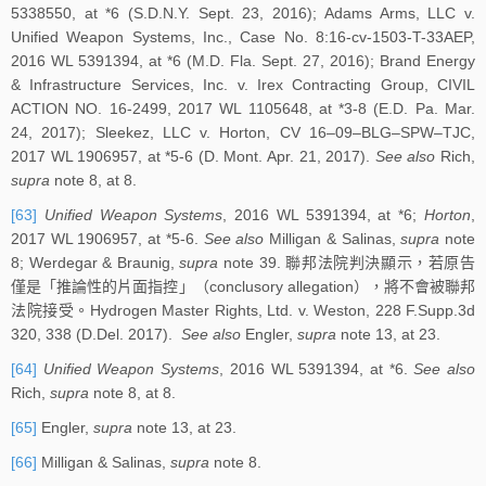
5338550, at *6 (S.D.N.Y. Sept. 23, 2016); Adams Arms, LLC v.
Unified Weapon Systems, Inc., Case No. 8:16-cv-1503-T-33AEP,
2016 WL 5391394, at *6 (M.D. Fla. Sept. 27, 2016); Brand Energy
& Infrastructure Services, Inc. v. Irex Contracting Group, CIVIL
ACTION NO. 16-2499, 2017 WL 1105648, at *3-8 (E.D. Pa. Mar.
24, 2017); Sleekez, LLC v. Horton, CV 16–09–BLG–SPW–TJC,
2017 WL 1906957, at *5-6 (D. Mont. Apr. 21, 2017).
See also
Rich,
supra
note 8, at 8.
[63]
Unified Weapon Systems
, 2016 WL 5391394, at *6;
Horton
,
2017 WL 1906957, at *5-6.
See also
Milligan & Salinas,
supra
note
8; Werdegar & Braunig,
supra
note 39. 聯邦法院判決顯示，若原告
僅是「推論性的片面指控」（conclusory allegation），將不會被聯邦
法院接受。Hydrogen Master Rights, Ltd. v. Weston, 228 F.Supp.3d
320, 338 (D.Del. 2017).
See also
Engler,
supra
note 13, at 23.
[64]
Unified Weapon Systems
, 2016 WL 5391394, at *6.
See also
Rich,
supra
note 8, at 8.
[65]
Engler,
supra
note 13, at 23.
[66]
Milligan & Salinas,
supra
note 8.