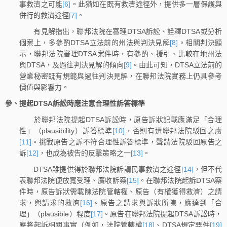
事救濟之可能
[6]
。此猶如在既有救濟途徑外，提供多一層保護與
併行的救濟途徑
[7]
。
有見解指出，聯邦法院在審理DTSA訴訟、詮釋DTSA或分析
個案上，多參酌DTSA立法前的州法與判決見解
[8]
。相關判決顯
示，聯邦法院審理DTSA案件時，有參酌、援引、比較在地州法
與DTSA，及過往判決見解的傾向
[9]
。由此可知，DTSA立法前的
營業秘密既有規範與過往判決見解，在聯邦法院實務上仍具參考
價值與影響力。
參、提起DTSA訴訟時應注意合理性訴答標準
於聯邦法院提起DTSA訴訟時，原告訴狀記載應滿足「合理
性」（plausibility）訴答標準
[10]
，否則有遭聯邦法院駁回之虞
[11]
。挑戰原告之訴不符合理性訴答標準，聲請法院駁回原告之
訴
[12]
，也成為被告的反擊策略之一
[13]
。
DTSA雖提供得於聯邦法院訴請民事救濟之途徑
[14]
，但不代
表聯邦法院便放寬受理、廣收訴案
[15]
。在聯邦法院起訴DTSA案
件時，原告訴狀需載陳法院管轄權、原告（有權獲得救濟）之請
求，與請求的救濟
[16]
。原告之請求與訴狀所陳，應達到「合
理」（plausible）程度
[17]
。原告在聯邦法院提起DTSA訴訟時，
應將起訴相關事實（例如，法院管轄權
[18]
、DTSA規定要件
[19]