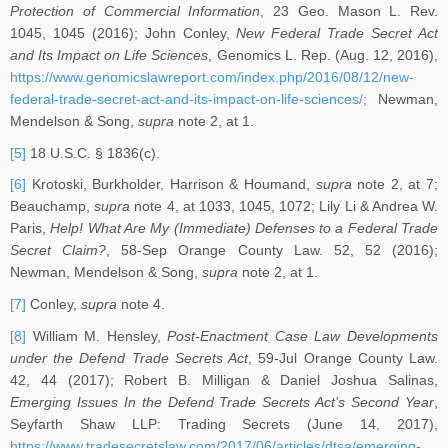
Protection of Commercial Information
, 23 Geo. Mason L. Rev.
1045, 1045 (2016); John Conley,
New Federal Trade Secret Act
and Its Impact on Life Sciences
, Genomics L. Rep. (Aug. 12, 2016),
https://www.genomicslawreport.com/index.php/2016/08/12/new-
federal-trade-secret-act-and-its-impact-on-life-sciences/
; Newman,
Mendelson & Song,
supra
note 2, at 1.
[5]
18 U.S.C. § 1836(c).
[6]
Krotoski, Burkholder, Harrison & Houmand,
supra
note 2, at 7;
Beauchamp,
supra
note 4, at 1033, 1045, 1072; Lily Li & Andrea W.
Paris,
Help! What Are My (Immediate) Defenses to a Federal Trade
Secret Claim?
, 58-Sep Orange County Law. 52, 52 (2016);
Newman, Mendelson & Song,
supra
note 2, at 1.
[7]
Conley,
supra
note 4.
[8]
William M. Hensley,
Post-Enactment Case Law Developments
under the Defend Trade Secrets Act
, 59-Jul Orange County Law.
42, 44 (2017); Robert B. Milligan & Daniel Joshua Salinas,
Emerging Issues In the Defend Trade Secrets Act’s Second Year
,
Seyfarth Shaw LLP: Trading Secrets (June 14, 2017),
https://www.tradesecretslaw.com/2017/06/articles/dtsa/emerging-