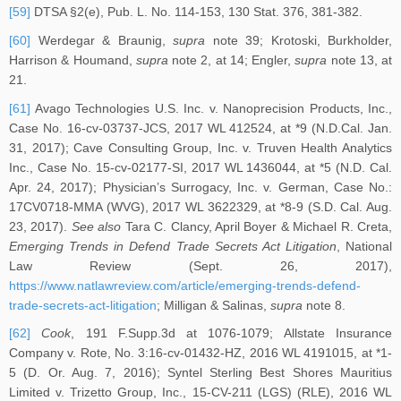
[59]
DTSA §2(e), Pub. L. No. 114-153, 130 Stat. 376, 381-382.
[60]
Werdegar & Braunig,
supra
note 39; Krotoski, Burkholder,
Harrison & Houmand,
supra
note 2, at 14; Engler,
supra
note 13, at
21.
[61]
Avago Technologies U.S. Inc. v. Nanoprecision Products, Inc.,
Case No. 16-cv-03737-JCS, 2017 WL 412524, at *9 (N.D.Cal. Jan.
31, 2017); Cave Consulting Group, Inc. v. Truven Health Analytics
Inc., Case No. 15-cv-02177-SI, 2017 WL 1436044, at *5 (N.D. Cal.
Apr. 24, 2017); Physician’s Surrogacy, Inc. v. German, Case No.:
17CV0718-MMA (WVG), 2017 WL 3622329, at *8-9 (S.D. Cal. Aug.
23, 2017).
See also
Tara C. Clancy, April Boyer & Michael R. Creta,
Emerging Trends in Defend Trade Secrets Act Litigation
, National
Law Review (Sept. 26, 2017),
https://www.natlawreview.com/article/emerging-trends-defend-
trade-secrets-act-litigation
; Milligan & Salinas,
supra
note 8.
[62]
Cook
, 191 F.Supp.3d at 1076-1079; Allstate Insurance
Company v. Rote, No. 3:16-cv-01432-HZ, 2016 WL 4191015, at *1-
5 (D. Or. Aug. 7, 2016); Syntel Sterling Best Shores Mauritius
Limited v. Trizetto Group, Inc., 15-CV-211 (LGS) (RLE), 2016 WL