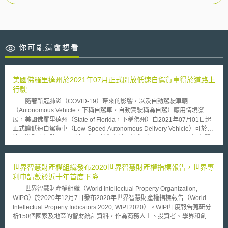
你可能還會想看
美國佛羅里達州於2021年07月正式開放低速自駕貨車得於道路上
行駛
隨著新冠肺炎（COVID-19）帶來的影響，以及自動駕駛車輛
（Autonomous Vehicle，下稱自駕車，自動駕駛稱為自駕）應用情境發
展，美國佛羅里達州（State of Florida，下稱佛州）自2021年07月01日起
正式讓低速自駕貨車（Low-Speed Autonomous Delivery Vehicle）可於其
境內道路上行駛。 美國佛州首先在其州法典（Florida Statutes）有關
全州統一性之車輛定義中，新增低速自駕貨車之定義，即配備毋須人類駕駛
之自駕系統，且非設計作為載客運輸之車輛；此外，其須符合聯邦法規法典
（Code of Federal Regulation, CFR）定義中之低速車輛（Low-Speed
世界智慧財產權組織發布2020世界智慧財產權指標報告，世界專
Vehicle），且須配備頭燈、剎車燈、方向燈、尾燈、反光設備以及車輛識
利申請數於近十年首度下降
別號碼，但不適用於該州其他低速車輛相關限制法規。惟如相關規定有與國
世界智慧財產權組織（World Intellectual Property Organization,
家公路交通安全管理局（National Highway Traffic Safety Administration，
WIPO）於2020年12月7日發布2020年世界智慧財產權指標報告（World
即NTHSA）另外採用之聯邦規範相衝突時，則依NTHSA採用之規範。
Intellectual Property Indicators 2020, WIPI 2020）。WIPI年度報告蒐研分
此外，在該州法典亦明示低速自駕貨車在其境內道路上行駛之限制與條件：
析150個國家及地區的智財統計資料，作為商務人士、投資者、學界和創業
1.低速自駕貨車原則僅能在速限低於時速為35英里以下之道路或街道上行
家參考指標。該份報告顯示，全球的商標與設計專利的申請活動成長約