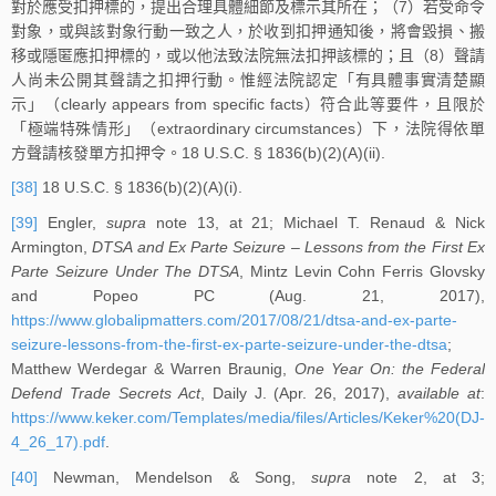
對於應受扣押標的，提出合理具體細節及標示其所在；（7）若受命令
對象，或與該對象行動一致之人，於收到扣押通知後，將會毀損、搬
移或隱匿應扣押標的，或以他法致法院無法扣押該標的；且（8）聲請
人尚未公開其聲請之扣押行動。惟經法院認定「有具體事實清楚顯
示」（clearly appears from specific facts）符合此等要件，且限於
「極端特殊情形」（extraordinary circumstances）下，法院得依單
方聲請核發單方扣押令。18 U.S.C. § 1836(b)(2)(A)(ii).
[38]
18 U.S.C. § 1836(b)(2)(A)(i).
[39]
Engler,
supra
note 13, at 21; Michael T. Renaud & Nick
Armington,
DTSA and Ex Parte Seizure – Lessons from the First Ex
Parte Seizure Under The DTSA
, Mintz Levin Cohn Ferris Glovsky
and Popeo PC (Aug. 21, 2017),
https://www.globalipmatters.com/2017/08/21/dtsa-and-ex-parte-
seizure-lessons-from-the-first-ex-parte-seizure-under-the-dtsa
;
Matthew Werdegar & Warren Braunig,
One Year On: the Federal
Defend Trade Secrets Act
, Daily J. (Apr. 26, 2017),
available at
:
https://www.keker.com/Templates/media/files/Articles/Keker%20(DJ-
4_26_17).pdf
.
[40]
Newman, Mendelson & Song,
supra
note 2, at 3;