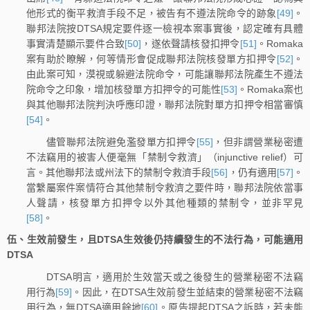
他形式的衡平救濟手段不足，被告有不遵法院命令的跡象
[49]
。
聯邦法院按DTSA規定要件逐一檢視本案事實後，認定確有具體
事實清楚顯示要件合致
[50]
，遂依聲請核發扣押令
[51]
。Romaka
案有助於瞭解，何等情形會促成聯邦法院核發單方扣押令
[52]
。
由此案可知，漠視或躲避法院命令，可能讓聯邦法院產生不遵法
院命令之印象，增加核發單方扣押令的可能性
[53]
。Romaka案也
與其他聯邦法院判決呼應印證，聯邦法院對單方扣押令相當審慎
[54]
。
儘管聯邦法院避免濫發單方扣押令
[55]
，但非謂營業秘密遭
不法竊用的被害人便毫無「禁制令救濟」（injunctive relief）可
言。其他聯邦法或州法下的禁制令救濟手段
[56]
，仍有適用
[57]
。
當繫屬案件案情符合其他禁制令救濟之要件時，聯邦法院依當事
人聲請，核發單方扣押令以外其他種類的禁制令，並非罕見
[58]
。
伍、生效前發生，且DTSA生效後仍持續發生的不法行為，可能適用
DTSA
DTSA明言，適用於生效當天或之後發生的營業秘密不法竊
用行為
[59]
。因此，在DTSA生效前發生並結束的營業秘密不法竊
用行為，無DTSA適用餘地
[60]
。原告提起DTSA之訴時，若未能