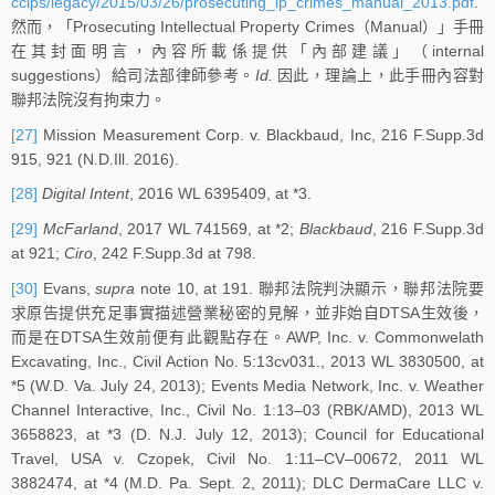
ccips/legacy/2015/03/26/prosecuting_ip_crimes_manual_2013.pdf
.
然而，「Prosecuting Intellectual Property Crimes（Manual）」手冊
在其封面明言，內容所載係提供「內部建議」（internal
suggestions）給司法部律師參考。
Id.
因此，理論上，此手冊內容對
聯邦法院沒有拘束力。
[27]
Mission Measurement Corp. v. Blackbaud, Inc, 216 F.Supp.3d
915, 921 (N.D.Ill. 2016).
[28]
Digital Intent
, 2016 WL 6395409, at *3.
[29]
McFarland
, 2017 WL 741569, at *2;
Blackbaud
, 216 F.Supp.3d
at 921;
Ciro
, 242 F.Supp.3d at 798.
[30]
Evans,
supra
note 10, at 191. 聯邦法院判決顯示，聯邦法院要
求原告提供充足事實描述營業秘密的見解，並非始自DTSA生效後，
而是在DTSA生效前便有此觀點存在。AWP, Inc. v. Commonwelath
Excavating, Inc., Civil Action No. 5:13cv031., 2013 WL 3830500, at
*5 (W.D. Va. July 24, 2013); Events Media Network, Inc. v. Weather
Channel Interactive, Inc., Civil No. 1:13–03 (RBK/AMD), 2013 WL
3658823, at *3 (D. N.J. July 12, 2013); Council for Educational
Travel, USA v. Czopek, Civil No. 1:11–CV–00672, 2011 WL
3882474, at *4 (M.D. Pa. Sept. 2, 2011); DLC DermaCare LLC v.