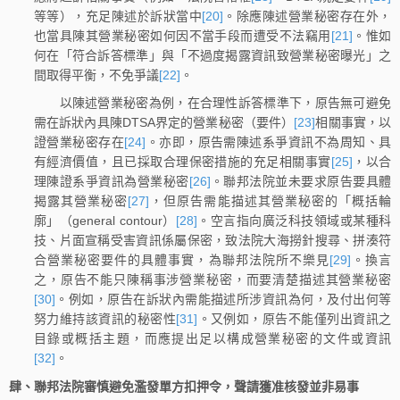
等等），充足陳述於訴狀當中
[20]
。除應陳述營業秘密存在外，
也當具陳其營業秘密如何因不當手段而遭受不法竊用
[21]
。惟如
何在「符合訴答標準」與「不過度揭露資訊致營業秘密曝光」之
間取得平衡，不免爭議
[22]
。
以陳述營業秘密為例，在合理性訴答標準下，原告無可避免
需在訴狀內具陳DTSA界定的營業秘密（要件）
[23]
相關事實，以
證營業秘密存在
[24]
。亦即，原告需陳述系爭資訊不為周知、具
有經濟價值，且已採取合理保密措施的充足相關事實
[25]
，以合
理陳證系爭資訊為營業秘密
[26]
。聯邦法院並未要求原告要具體
揭露其營業秘密
[27]
，但原告需能描述其營業秘密的「概括輪
廓」（general contour）
[28]
。空言指向廣泛科技領域或某種科
技、片面宣稱受害資訊係屬保密，致法院大海撈針搜尋、拼湊符
合營業秘密要件的具體事實，為聯邦法院所不樂見
[29]
。換言
之，原告不能只陳稱事涉營業秘密，而要清楚描述其營業秘密
[30]
。例如，原告在訴狀內需能描述所涉資訊為何，及付出何等
努力維持該資訊的秘密性
[31]
。又例如，原告不能僅列出資訊之
目錄或概括主題，而應提出足以構成營業秘密的文件或資訊
[32]
。
肆、聯邦法院審慎避免濫發單方扣押令，聲請獲准核發並非易事