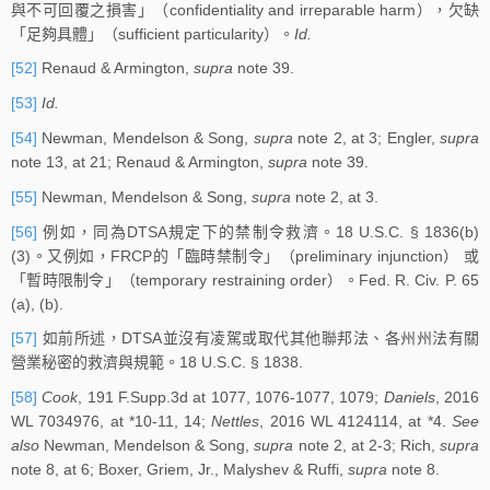
與不可回覆之損害」（confidentiality and irreparable harm），欠缺
「足夠具體」（sufficient particularity）。
Id.
[52]
Renaud & Armington,
supra
note 39.
[53]
Id.
[54]
Newman, Mendelson & Song,
supra
note 2, at 3; Engler,
supra
note 13, at 21; Renaud & Armington,
supra
note 39.
[55]
Newman, Mendelson & Song,
supra
note 2, at 3.
[56]
例如，同為DTSA規定下的禁制令救濟。18 U.S.C. § 1836(b)
(3)。又例如，FRCP的「臨時禁制令」（preliminary injunction） 或
「暫時限制令」（temporary restraining order）。Fed. R. Civ. P. 65
(a), (b).
[57]
如前所述，DTSA並沒有凌駕或取代其他聯邦法、各州州法有關
營業秘密的救濟與規範。18 U.S.C. § 1838.
[58]
Cook
, 191 F.Supp.3d at 1077, 1076-1077, 1079;
Daniels
, 2016
WL 7034976, at *10-11, 14;
Nettles
, 2016 WL 4124114, at *4.
See
also
Newman, Mendelson & Song,
supra
note 2, at 2-3; Rich,
supra
note 8, at 6; Boxer, Griem, Jr., Malyshev & Ruffi,
supra
note 8.