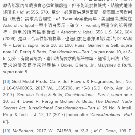
原告訴狀內陳載事實必須鉅細靡遺，但不能流於標籤式、結論式地陳
述所求。
Id.
at 555, 570. 至少，必須提供足夠事實，從表面上可得判
斷（原告）請求具合理性。
Id
. Twombly案後兩年，美國最高法院在
Ashcroft v. Iqbal一案中明白表示、確立，Twombly案建立的訴答標
準，適用於所有民事訴訟。Ashcroft v. Iqbal, 556 U.S. 662, 684
(2009). 是以，合理性訴答標準，也適用於在聯邦法院起訴的DTSA案
件。Evans,
supra
note 10, at 190; Fues, Giannelli & Self,
supra
note 10; Fertig & Betts,
Considerations—Part I
,
supra
note 10, at 3-
5. 另外，有論者認為，聯邦法院要求的訴答標準，通常比州法（院）
要求的訴答標準來得嚴格。Boxer, Griem, Jr., Malyshev & Ruffi,
supra
note 8.
[18]
Gold Medal Prods. Co. v. Bell Flavors & Fragrances, Inc., No.
1:16-CV-00365, 2017 WL 1365798, at *5-8 (S.D. Ohio, Apr. 14,
2017).
See also
Fertig & Betts,
Considerations—Part I
,
supra
note
10, at 4; David R. Fertig & Michael A. Betts,
The Defend Trade
Secrets Act: Jurisdictional Considerations—Part II
, 29 No. 8 Intell.
Prop. & Tech. L.J. 12, 12 (2017) [hereinafter “
Considerations—Part
II
”].
[19]
McFarland
, 2017 WL 741569, at *2-3 ;
M.C. Dean
, 199 F.