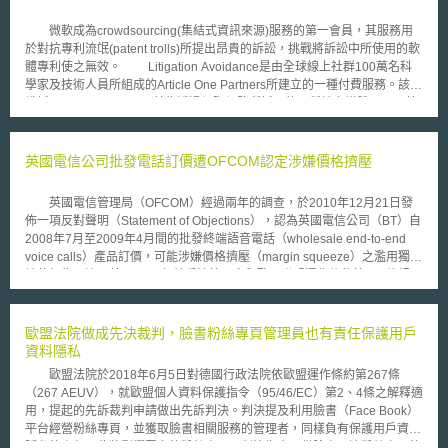
微軟成為crowdsourcing(集結式資訊來源)服務的第一會員，其服務用
於對抗專利流氓(patent trolls)所提出昂貴的訴訟，挑戰將訴訟中所使用的軟
體專利使之無效。 Litigation Avoidance是由全球線上社群100萬名科
學家及技術人員所組成的Article One Partners所建立的一種付費服務。該組
織採用crowdsourcing，其為透過網際網路所採用的一種社交媒體工具，藉
由找出前案或先前揭露資料中證明專利無效之證據。而Article One所取得的
利潤是由使用crowdsourcing資訊的企業而來的，但並未對外揭露收費的價
格。 根據Article One指出，Litigation Avoidance主要針對的目標是專
英國電信公司批發電話訂價遭OFCOM認定涉嫌價格擠壓
利流氓，其為購買大量專利，透過所買的專利向其他企業提出訴訟，進而要
求權利金或授權金。 受到專利流氓提出訴訟的微軟指出，Litigation
英國電信管理局（OFCOM）經過兩年的調查，於2010年12月21日發
Avoidance服務將是應訴前調查專利品質的另一種工具。微軟首要專利律師
佈一項反對聲明（Statement of Objections），認為英國電信公司（BT）自
Bart Eppenauer說明，”使用Litigation Avoidance服務其目的為降低風險及
2008年7月至2009年4月間的批發終端語音電話（wholesale end-to-end
降低潛在的訴訟成本”。 Article One試圖解決問題之一，為
voice calls）產品訂價，可能涉嫌價格擠壓（margin squeeze）之濫用獨占
crowdsourcing技術可於數周內得到專利評估結果，可取代需花費數月或數
地位行為，違反英國1998年競爭法第二章與歐洲聯盟運作條約第102條規
年始得產生結果的美國專利商標局低效能的專利審查系統。
定。 本案係由THUS與Gamma Telecom兩家公司向OFCOM提出檢
舉；該兩公司均係由BT提供其批發電話產品，再轉提供服務予家用或商業
零售客戶。檢舉人指稱，由於BT的訂價低於成本，並意圖消滅或削弱市場
歐盟法院做成先決裁判，臉書粉絲專頁管理員也有責任保護用戶
競爭，將迫使部份提供載具預選（Carrier Pre-Selection）服務的業者退出
資料隱私
市場。 在OFCOM作成最終決定前，BT仍可在十二週內以書面或口頭表
歐盟法院於2018年6月5日對德國行政法院依歐盟運作條約第267條
示意見；BT的發言人則反駁了此項指控，並表示將充分參與OFCOM的調
（267 AEUV），就歐盟個人資料保護指令（95/46/EC）第2、4條之解釋適
查。然而，如BT經確認違反競爭法，將可能遭OFCOM處以批發電話業務年
用，提起的先訴裁判申請做出先訴判決。判決提及利用臉書（Face Book）
收入百分之十的罰款。據分析師表示，罰款金額可能達數千萬英鎊。
平台經營粉絲專頁，並獲取臉書相關服務的管理者，同樣負有保護用戶資料
隱私的責任。此將影響眾多的粉絲專頁，判決指出不僅臉書，連粉絲專頁的