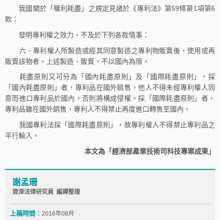
我國關於「權利耗盡」之規定見諸於《專利法》第59條第1項第6
款：
發明專利權之效力，不及於下列各款情事：
六、專利權人所製造或經其同意製造之專利物販賣後，使用或再
販賣該物者。上述製造、販賣，不以國內為限。
耗盡原則又可分為「國內耗盡原則」及「國際耗盡原則」。採
「國內耗盡原則」者，專利品在國外銷售，他人不得未經專利權人同
意而進口專利品於國內，否則將構成侵權。採「國際耗盡原則」者，
專利品雖在國外銷售，專利人不得禁止再度進口轉售至國內。
我國專利法採「國際耗盡原則」，故專利權人不得禁止專利品之
平行輸入。
本文為「經濟部產業技術司科技專案成果」
謝孟珊
資深法律研究員 編譯整理
上稿時間：
2016年08月