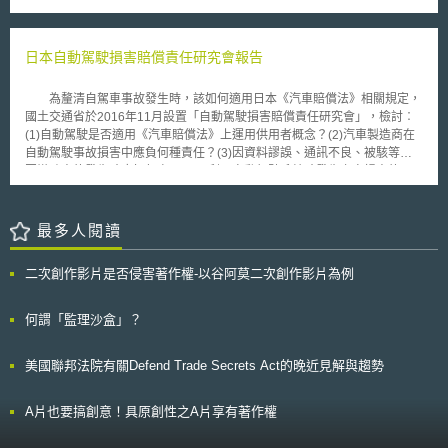
管理員都有保護訪客資料安全的責任。 由於臉書粉絲專業的經營者，
並未保存其粉絲的相關資料，既不經手資料處理，更無力影響資料如何呈
現，因此主張資料處理的責任應該在於臉書身上，處罰對象也應該是臉書。
日本自動駕駛損害賠償責任研究會報告
判決理由指出，臉書作為粉絲專頁相關個人資料的控制者（data
controller）應負相關責任並無疑問，但歐盟地區粉絲專業的管理者，應該
為釐清自駕車事故發生時，該如何適用日本《汽車賠償法》相關規定，
和臉書一樣，作為資料處理的共同責任者。蓋管理者係運用臉書提供的設定
國土交通省於2016年11月設置「自動駕駛損害賠償責任研究會」，檢討︰
參數，將粉絲專頁的近用者資料蒐集處理，應該負共同責任。因此歐盟法院
(1)自動駕駛是否適用《汽車賠償法》上運用供用者概念？(2)汽車製造商在
判決，利用臉書平台經營粉絲專頁，並獲取臉書相關服務的管理者
自動駕駛事故損害中應負何種責任？(3)因資料謬誤、通訊不良、被駭等原
（administrator），並不能免於個資保護法律的法遵義務。 另外依據德
因導致事故發生時應如何處理？(4)利用自動駕駛系統時發生之自損事故，
國聯邦資料保護與資訊安全委員會（BFDI）意見，認為雖然判決是基於一
是否屬於《汽車賠償法》保護範圍等議題，並於2018年3月公布研究報告。
般資料保護規則（GDPR）生效之前就已經存在的法律，但法院所確定的共
針對上述各點，研究會認為目前仍宜維持現行法上「運行供用者」責任，由
同責任原則也適用於新的法律。BFDI特別建議公共機構以歐盟判決為契
具有支配行駛地位及行駛利益者負損害賠償責任，故自駕車製造商或因系統
最多人閱讀
機，審查公共機構粉絲頁面的合法性與是否遵守法律規定，並在必要時說服
被駭導致失去以及支配行駛之地位及行駛利益者，不負運行供用者責任。此
Facebook調整資料保護。
外，研究報告亦指出，從《汽車賠償法》立法意旨在於保護和汽車行駛無關
二次創作影片是否侵害著作權-以谷阿莫二次創作影片為例
之被害者，以及迅速使被害者得到救濟觀之，自動駕駛系統下之自損事故，
應仍為《汽車賠償法》保護範圍所及。
何謂「監理沙盒」？
美國聯邦法院有關Defend Trade Secrets Act的晚近見解與趨勢
A片也要搞創意！具原創性之A片享有著作權