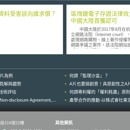
資料受害該向誰求償？
區塊鏈電子存證法律效
中國大陸首獲認可
中國大陸於2017年8月在
立網路法院（Internet court
處理網路購物、線上著作侵權
網路爭議之案件。該法院網站
「線上訴訟平台」，當事人在
使用手機號碼註冊帳號後，可
訴狀和相應的證據材料，勾選
據的法律條文，系統將自動讀
事人之相關身分資訊、線上交
影片為例
何謂「監理沙盒」？
及各類表單資料。 近日該網路法
院針對一線上著作權侵權案件
的晚近見解與趨勢
A片也要搞創意！具原創性之A
判過程中採用區塊鏈電子數據
進行技術評估
何謂專利權的「權利耗盡」原則
據，等同認可區塊鏈電子存證
效力。由於區塊鏈作為去中心
losure Agreement,
產學合作的推動-以株式會社東京
據庫，每筆網路交易訊息皆同
個區塊鏈網路，因此區塊鏈有
竄改、刪除的特性。杭州網路
從第三方存證平台的資格、侵
其他資訊
段216號22樓
取證技術可信度及區塊鏈電子
存完整性進行審查，對本案電