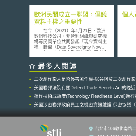
歐洲民間成立一聯盟，倡議
個人
資料主權之重要性
在今（2021）年1月21日，歐洲
數個科技公司、非營利組織與研究機
構等民間單位共同發起「現今資料主
權」聯盟（Data Sovereignty Now，
DSN），宣布將向歐洲各級決策者施
加壓力，以確保資料（data）之控制
權掌握在生成資料的個人和組織手
最多人閱讀
中。該聯盟認為歐盟執委會應採取決
定性之措施，對於在歐洲所生成之資
二次創作影片是否侵害著作權-以谷阿莫二次創作
料，應以資料主權原則為基礎，以確
保生成資料之個人和組織對其有控制
美國聯邦法院有關Defend Trade Secrets Act
權，以利數位經濟。 而在2020年
12月初，澳洲政府首開全球先例提出
運作技術成熟度(Technology Readiness Level)
一新法案，要求Google與Facebook等
美國涉密聯邦政府員工之機密資訊維護-保密協議（Non-disc
平台應向澳洲在地媒體支付新聞內容
NDA）之使用
費用，要求雙方進行協商，商討在其
平台上顯示之新聞內容所應支付之費
用，倘無法達成協議，則由政府之仲
台北市106敦化南路二
裁員決定應支付之金額。此法案引發
Google與Facebook高度反彈，不惜以