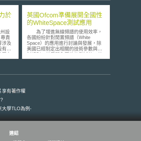
力於
英國Ofcom準備展開全國性
的WhiteSpace測試應用
杭州設
為了增進無線頻譜的使用效率，
），專責
各國紛紛針對閒置頻譜（White
等涉及
Space）的應用進行討論與發展，除
設有
美國已經制定出相關的技術參數與管
該平台
制規則，並展開全國性的測試外，英
遞交起
國也在多次的公開諮詢與規則修訂
所需依
後，準備展開全國性的測試應用。
取該當
閒置頻譜係指已經指配於特定用
易過程
途之無線頻段，但因各種因素（如地
理地形、人口分布），而在部分地區
，於審
閒置未使用（即獲得頻譜使用權之業
片享有著作權
作為證
者，在當地並未提供訊號覆蓋）；或
?
之法律
者因避免頻譜間訊號干擾，而特意保
化的數
留的空白區塊（以電視頻道為例，為
大學TLO為例-
步於整
了避免訊號互相干擾，故於頻道1與頻
著難以
道3播送電視節目，而頻道2則保留空
法院將
白。）由於無線通訊技術的提升，可
權網頁
藉由天線高度、訊號發射功率、與主
連結
數據保
要基地臺保持距離等方式，將這些閒
子數據
置的頻譜區塊進行利用。 由於閒