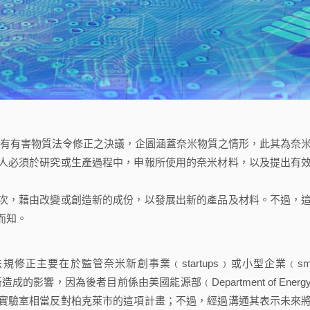
既有有害物質法令修正之決議，企圖涵蓋奈米物質之情形，此其為奈
人必須於研究或生產過程中，申報所使用的奈米材料，以及提出有
次，藉由改變或創造新的成份，以發展出新的產品及材料。不過，
而知。
要在於監管奈米新創事業﹙startups﹚或小型企業﹙sma
ab﹚所造成的影響，因為後者目前係由美國能源部﹙Department of Energ
實驗室相當反對柏克萊市的這項計畫；不過，經過溝通其表示未來