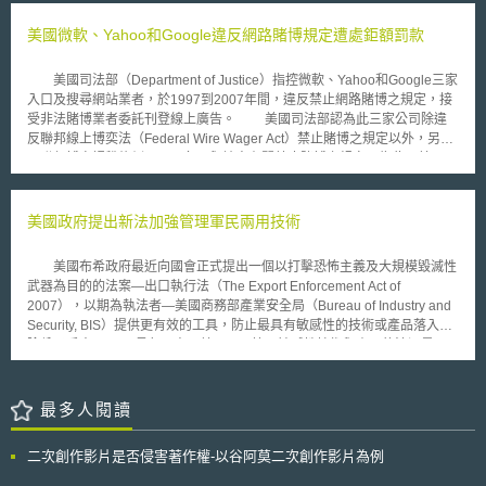
（Kraftfahrt-Bundesamt, KBA）並陸續公布經審驗合格之小型電動車清單。
由於歐洲議會及理事會通過的二輪或三輪和四輪車核可及市場監督規則
美國微軟、Yahoo和Google違反網路賭博規定遭處鉅額罰款
（EU Nr. 168/2013）將自動平衡車輛和無座椅車輛特別排除，因此BMVi制
定行動輔助工具條例，以規範例如Segways的新型運輸工，然而隨著市場推
美國司法部（Department of Justice）指控微軟、Yahoo和Google三家
出更多新型小型電動車，原行動輔助工具條例已無法有效規範，因此制定小
入口及搜尋網站業者，於1997到2007年間，違反禁止網路賭博之規定，接
型電動車條例，除將原本核可小型電動車納入適用外，而本條例所稱小型電
受非法賭博業者委託刊登線上廣告。 美國司法部認為此三家公司除違
動車定義為第一，具備轉向或支撐桿；第二，最高時速設計6～20公里/小
反聯邦線上博奕法（Federal Wire Wager Act）禁止賭博之規定以外，另違
時；第三，功率限制為500瓦（自動平衡運輸工具為1400瓦）；第四，最低
反聯邦博奕課稅條例，以及各州與地方有關禁止賭博之規定。為此，美國國
安全要求（例如制動裝置和照明系統，駕駛動態和電動安全設備）。另條例
稅局（Internal Revenue Service）和聯邦調查局亦介入此一案件之調查，
規範重點如下：（1）小型電動車須年滿14歲方能使用，但無須考取任何駕
並與司法部共同認為微軟、Yahoo和Google等著名入口網站對於社會具有
駛執照;（2）小型電動車應行駛於自行車道上，如該段道路無設計自行車道
重大影響力，刊登線上賭博廣告之行為不僅違反法規事實明確，對於間接促
美國政府提出新法加強管理軍民兩用技術
可行駛於側車道，並禁止行駛於人行道或步行區，且不得於踏板上另搭載他
進相關線上賭博產業之興盛與賭博行為之猖獗亦應負社會責任。 在法
人或物品及攀附於其他車輛;（3）須遵守其他一般道路交通法規，特別是保
院進行實質審理前，三家公司已於2007年12月與司法部達成和解協議，同
持謹慎駕駛以及酒駕規定須遵守相關規範;（4）保險部分，因小型電動車輛
美國布希政府最近向國會正式提出一個以打擊恐怖主義及大規模毀滅性
意支付3150萬美元之罰金（折合台幣約10億元），並配合線上公益及宣導
屬於機械動力車輛，故必須投保，並將投保證明貼紙黏貼於車輛上。
武器為目的的法案—出口執行法（The Export Enforcement Act of
賭博違法等義務。
另外，BMVi主張並支持小型電動車可攜帶上公共交通工具，然原則上，攜
2007），以期為執法者—美國商務部產業安全局（Bureau of Industry and
帶小型電動車搭乘公共交通工具，受貨物運輸規範約束，應視電車及無軌電
Security, BIS）提供更有效的工具，防止最具有敏感性的技術或產品落入危
車等固定路線動力車輛之一般條件及服務條例（BefBedV）第11條，或有關
險份子手中。 長久以來，美國用以管理敏感性技術與產品的法源是
運輸公司之特殊運輸條件規範個案判斷。
1979年制定的出口管理法（Export Administration Act），該法對軍民兩用
的技術與產品，施以出口管制。出口法在2001年失效，同年發生911攻擊事
件，因此，布希政府除希望獲得國會重新就出口管理法予以授權外，也希望
最多人閱讀
可以有更強而有力的出口管理權限。不過行政部門迄今未得到國會就出口管
理法予以重新授權。 自2001年以來，BIS係依國際緊急情形經濟權力法
二次創作影片是否侵害著作權-以谷阿莫二次創作影片為例
（International Emergency Economic Powers Act, IEEPA）行使出口管理
權限，不過根據IEEPA，美國總統必須每年發布行政令（Executive Order）