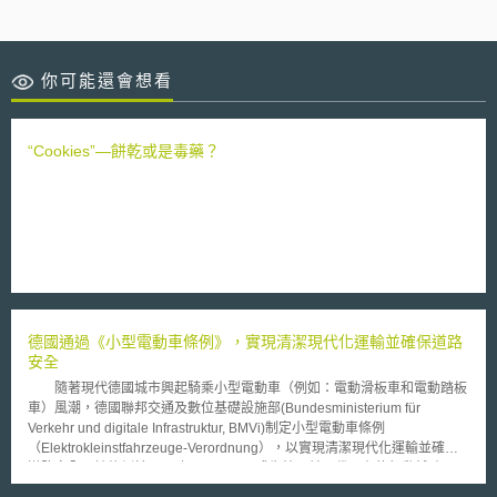
你可能還會想看
“Cookies”—餅乾或是毒藥？
德國通過《小型電動車條例》，實現清潔現代化運輸並確保道路
安全
隨著現代德國城市興起騎乘小型電動車（例如：電動滑板車和電動踏板
車）風潮，德國聯邦交通及數位基礎設施部(Bundesministerium für
Verkehr und digitale Infrastruktur, BMVi)制定小型電動車條例
（Elektrokleinstfahrzeuge-Verordnung），以實現清潔現代化運輸並確保
道路安全，該條例於2019年6月15日正式生效，並取代原有的行動輔助工具
條例（Mobilitätshilfenverordnung），此外，德國聯邦車輛運輸管理局