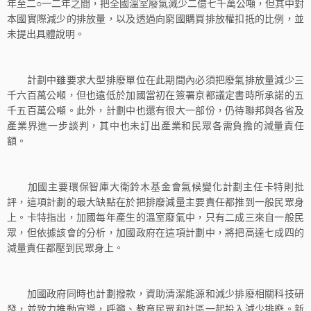
年至二○一二年之間，把全國溫室廢氣減少二億七千萬公噸，但其中對
本國實際減少的排放量，以及透過向窮國購買排放權扣抵的比例，並
未提出具體說明。
計劃中雖要求大型排廢單位在此期間內必須把廢氣排放量減少三
千六百萬公噸，但也遠低於加國當初在簽署京都議定書時所承諾的五
千五百萬公噸。此外，計劃中也還有很大一部份，仍待聯邦與各省及
產業界進一步談判，其中也未訂出產業和民眾各需負擔的減量責任
額。
加國主要環保智庫大衛鈴木基金會氣候變化計劃主任卡特則批
評，這項計劃的最大缺點在於把排廢減量主要責任都推到一般民眾身
上。卡特指出，加國每年產生的溫室廢氣中，只有二成三來自一般民
眾，但依據該會的分析，加國政府在這項計劃中，將把高達七成四的
減量責任都壓到民眾身上。
加國政府同時也計劃撥款，資助清潔能源和減少排廢相關科技研
發，並致力推動宣導，呼籲、教育民眾和社區一起投入減少排廢。新