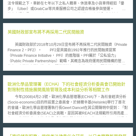
法令規範之下，車齡在七年以下之私人轎車、休旅車及小貨車得經如「優
步」（Uber）或GrabCar等共乘服務公司之認證合格後參與營運。 菲
律賓交通部長阿巴亞（Joseph Emilio Abaya）說明，根據全球資料庫
“Numbeo”公司之調查研究，由於首都馬尼拉（東南亞第二壅塞，僅次於印
尼首都雅加達的城市）缺乏足夠的大眾運輸工具，故共乘服務有其需求及必
要性。 「我們不應將共乘服務視為傳統計程車產業的損害者，而應該
英國財政部宣布將不再採用二代民間融資
認為它可以提供更優質的服務、同時迫使傳統業者現代化及革新。」阿巴亞
在本週就該規範即將施行的簡報中如此闡述。 總部設立於美國的「優
英國財政部於2018年10月29日宣布將不再採用二代民間融資（Private
步」（Uber），係全球最具價值之風險投資新創公司，估計市值400億美
Finance 2，PF2）。 PF2是英國自1992年推行的民間融資提案
元。關於優步如何支付駕駛報酬、向乘客收取車資費用並確保其安全、以及
（Private Finance Initiative， PFI）的進階版。PFI屬於「公私協力」
違反交通法令規範等層面，業已在全球面臨諸多法律挑戰。共乘服務運用科
（Public Private Partnerships）範疇，其概念為政府運用民間機構的管理
技來連結市民利用其自有私家車與欲搭乘車輛之消費者，而傳統計程車經營
能力及商業的專業知識，和民間機構簽訂PFI契約，先由民間機構興建、營
者之忿怒則在於其毋須支付許可（執照）費、也毋須遵守當地相關規範。
運公共建設，政府再向民間機構購買該公共建設之公共服務。政府在民間機
優步考量到馬尼拉人口達1,500萬之眾，因此預期菲律賓將會是有利可
構營運公共建設後，依據雙方契約所訂之評估指標及規範，檢視民間機構之
圖的市場。優步菲律賓總經理Laurence Cua於接受路透社（Reuters）訪問
服務品質有無符合約定，再予以付款，倘未達到績效指標或資產無法提供服
歐洲化學品管理署（ECHA）下的社會經濟分析委員會已開始針
時表示：「此次修法，係將消費者的安全置於優先考量，亦認同如優步這類
務時，則有扣款機制。 PFI在英國運作20多年，雖確實有效減輕政府財
對限制性措施展開風險管理及成本利益分析等相關工作
型公司之價值，以及其運用科技改善城市運輸品質之能力。」 然而優
政負擔，但也有長期計劃缺乏彈性、私部門獲利太多、採購耗時等缺點。因
步及其他同類公司發現：要在經濟快速成長的東南亞經營，未必是一件輕而
今年(2008)4月2-3號，歐洲化學品管理署(ECHA)下，為社會經濟分析
此，英國於2011年對PFI進行改革，推出PF2。PF2有PFI制度及基本架構，
易舉的事情。傳統計程車業者揚言要控告政府，以促其保護在馬尼拉攬客維
(Socio-economic)目的所設置之委員會，於赫爾辛基(Helsinki)舉行了首次
但讓政府參股投入部分資金，成為投資者之一；簡化案件行政程序，從計畫
生的27,000部計程車。 「世界各地政府均瞭解計程車業者投資多少於
的會議。歐洲化學品管理署執行長Geert Dancet在其公開聲明中提到：「對
啟動到選出最優申請人，原則不得超過18個月；要求民間機構披露公開資產
經營，卻僅有菲律賓的業者未受保護。」菲律賓全國計程車駕駛協會主席
社會經濟分析委員會(SEAC)之挑戰，是因其被REACH法規範所引用而產
報酬，提升透明度等。 PFI和PF2契約雖然已用於資助學校、醫院和其
Jesus Manuel Suntay對路透社如是說。 根據日本獨立行政法人國際協
生；而此種模式，亦將成為歐盟化學物質立法制度下的一項新工具。其還強
他基礎設施的建設，但此二模式的使用率近來已顯著下降，此可從英國雖修
力機構估計，馬尼拉因交通阻塞，每日生產力損失的價值高達5,700萬美元
調，應同時平等地考量並兼顧到產業、環境及健康等三方面因素，並以前三
正PFI推出PF2，但PF2迄今僅使用了六次，以及目前的PFI及PF2契約，有
之譜。
項因素皆已臻衡平之方式來進行交易」。 此外，於REACH法規範下，
86%是在2010年前簽立可證。此外，採用PFI或PF2契約後，如發生契約提
該委員會於限制與管理流程上，亦扮演著重要角色。其將掮負起為該署準備