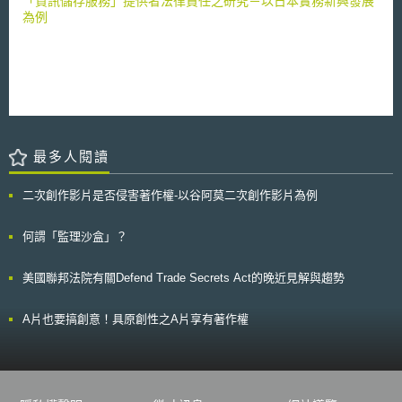
「資訊儲存服務」提供者法律責任之研究－以日本實務新興發展
前終止情形，機關須依約買回公共建設，導致仍須支付高額費用，凸顯PFI
關於：申請管理、限制措施建議案提出、以及其他在REACH法規範下與化
為例
或PF2契約難以調整的不靈活性而飽受批評。又，預算責任辦公室（Office
學物質管理有關之立法措施所將可能導致歐洲社會經濟方面之影響與衝擊等
of Budget Responsibility）亦表示民間融資提案(private finance initiative)
問題，提出相關意見。而目前，就於化學品範圍內，對可能之立法措施未來
對政府的財政具有風險。 英國財政部已聽取前述各個關注，並且決
所將產生的衝擊進行社會經濟面之評估而言，此舉，實為一新且未知的一塊
定未來的施政規劃不再採用PF2 ，但財政部同時表示不會終止現有的PFI和
領域。 此外，透過此次會議，除決定了該委員會日後運作之模式外，
PF2契約，會履行承諾完成履約，因為契約終止所生之高額補償，將使PFI
也達成共識ㄧ致認為：透過此種模式，將能夠保障委員會運作之透明性；同
或PF2不具「公帑節省價值」（Value for Money），故政府仍將繼續致力提
時，還一併能兼顧到它的獨立性，及相關資料的隱密性。目前，該運作模式
高現有PFI契約的價值。 PFI起源於英國，此模式受不少國家效尤。而
將待歐洲化學品管理署董事會議正式審核通過後，即開始生效。最後，社會
今英國宣布不再採用PFI的進階模式－PF2，此政策對PFI有無影響，以及英
經濟分析委員會於2008年間規畫，擬將舉行兩次會議，而下一次的會議則
國政府未來是否會再規劃新的採購模式或公私協力措施以建設公共服務設
最多人閱讀
已預定將於10月份召開。
施，相信將受到各國的關注。
二次創作影片是否侵害著作權-以谷阿莫二次創作影片為例
何謂「監理沙盒」？
美國聯邦法院有關Defend Trade Secrets Act的晚近見解與趨勢
A片也要搞創意！具原創性之A片享有著作權