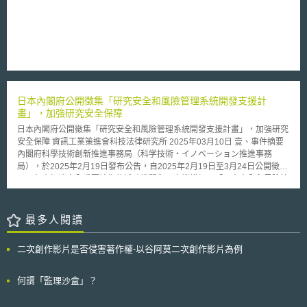
饋意見之版本），原則上，EMA所持有之臨床試驗資料，將依其類型之差異
而適用不同的公開或近用標準。依照EMA之分類，試驗資料將被區分為
（1）「公開後不會導致個資保護疑慮之試驗資料」、（2）「如經公開，可
能產生個資保護疑慮之試驗資料」、（3）「內含商業機密資訊之試驗資
料」等三大類。上述第三類之「內含商業機密資訊之試驗資料」不會受到此
一政策草案之影響，第二類資料將有限制的公開與提供近用，至於第一類資
料，則將公開於EMA網站上供公眾下載。
日本內閣府公開徵集「研究安全和風險管理系統開發支援計
畫」，加強研究安全保障
日本內閣府公開徵集「研究安全和風險管理系統開發支援計畫」，加強研究
安全保障 資訊工業策進會科技法律研究所 2025年03月10日 壹、事件摘要
內閣府科學技術創新推進事務局（科学技術・イノベーション推進事務
局），於2025年2月19日發布公告，自2025年2月19日至3月24日公開徵集
國內負責經濟安全重要技術的補助機關和研究機構加入「研究安全和風險管
理系統開發支援計畫」 [1]（研究セキュリティ・インテグリティに関する
リスクマネジメント体制整備支援事業，下簡稱研究安全計畫），以加強研
究安全之保障。 貳、重點說明 日本曾發生研究者在不知情的情形下與北韓
最多人閱讀
研究者共著論文而危害研究安全事件，根據日本經濟新聞2024年11月28日
報導，自2016年底北韓受到聯合國加強制裁以來，共有八篇北韓研究機構
二次創作影片是否侵害著作權-以谷阿莫二次創作影片為例
的國際共著論文發表，包含東京大學、名古屋大學等日本五所大學的研究者
皆在共同著作者之列，雖研究者皆表示與北韓無聯繫，但此行為仍可能違反
聯合國制裁規定，且一名涉及本事件的研究者在論文發表後，仍被任命為國
何謂「監理沙盒」？
內主導研究計畫的主持人，負責百億日圓預算及先進技術的管理，顯示日本
研究安全管理問題[2]。 為避免類似事件發生及提升日本科技實力，以及配