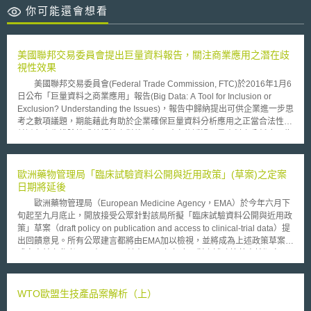
你可能還會想看
美國聯邦交易委員會提出巨量資料報告，關注商業應用之潛在歧
視性效果
美國聯邦交易委員會(Federal Trade Commission, FTC)於2016年1月6
日公布「巨量資料之商業應用」報告(Big Data: A Tool for Inclusion or
Exclusion? Understanding the Issues)，報告中歸納提出可供企業進一步思
考之數項議題，期能藉此有助於企業確保巨量資料分析應用之正當合法性，
並避免產生排除性或歧視性之對待，但同時亦能透過巨量資料之分析應用為
消費者帶來最大的利益。FTC主委Edith Ramirez表示，巨量資料之重要性
於商業之各領域均愈發凸顯，其對於消費者之潛在利益自是不言可喻，然企
業仍應確保巨量資料之利用不會產生傷害消費者之結果。 「巨量資料
歐洲藥物管理局「臨床試驗資料公開與近用政策」(草案)之定案
之商業應用」報告經徵集公共意見與彙整相關研究後，聚焦於巨量資料生命
日期將延後
週期的後端，亦即巨量資料被蒐集與分析之後的利用。報告中強調數種能幫
歐洲藥物管理局（European Medicine Agency，EMA）於今年六月下
助弱勢群體的巨量資料創新利用方式，例如依病患之生理特性量身訂作並提
旬起至九月底止，開放接受公眾針對該局所擬「臨床試驗資料公開與近用政
供醫療照護，或是新的消費者信用評等方式。報告同時也指出可能因為偏見
策」草案（draft policy on publication and access to clinical-trial data）提
或資料錯誤帶來的風險，像是信用卡發卡銀行降低某人信用額度的原因並非
出回饋意見。所有公眾建言都將由EMA加以檢視，並將成為上述政策草案正
基於該持卡人之消費與還款記錄，而是與該持卡人被歸為「同一類型」之消
式定案前之參考。原本EMA預計在2013年年底即對上述政策草案拍版定
費者所共同擁有之記錄與特徵。其次，報告對巨量資料於商業領域之利用可
案，然而，由於歐洲藥物管理局收到超過一千則來自四面八方、不同立場之
能涉及之法規進行了初步盤點，包括公平信用報告法(Fair Credit Reporting
公眾回饋意見，為求妥適、深入檢視、分析這些意見，EMA原訂之定案時程
Act, FCRA)、與機會平等相關之聯邦立法—像是基因資訊平等法(Genetic
將被迫遞延。新的定案時間表最慢將於十二月中上旬公布。 根據上述
WTO歐盟生技產品案解析（上）
Information Nondiscrimination Act, GINA)、以及聯邦交易委員會法，報告
「臨床試驗資料公開與近用政策」草案之現行版本（亦即提供公眾評論並回
也列出7項預擬提問，協助企業因應巨量資料商業利用之法令遵循問題。