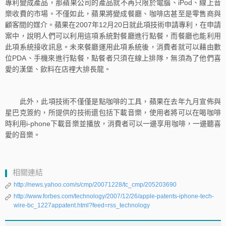
專利變成產品，那蘋果公司的產品就不再只限於電腦、iPod、線上音
樂收費的市場。不僅如此，蘋果將變成餐廳、咖啡店甚至是零售商與
顧客間的媒介。蘋果在2007年12月20日就此項技術申請專利，在申請
案中，說明人們可以利用這項系統對餐廳進行點餐，而餐廳也能利用
此項系統接收訊息。未來餐廳運用此項系統後，消費者就可以藉由數
位PDA、手機來進行點餐，點餐者只須在線上排隊，無須為了他們喜
愛的漢堡、飲料在店裡大排長龍。
此外，此項技術不僅僅是點咖啡的工具，蘋果在去年九月宣佈與
星巴克簽約，所提供的技術還包括下載音樂，使用者將可以在喝咖啡
時利用i-phone下載音樂並播放，消費者可以一邊享用咖啡，一邊聽喜
愛的音樂。
相關連結
http://news.yahoo.com/s/cmp/20071228/tc_cmp/205203690
http://www.forbes.com/technology/2007/12/26/apple-patents-iphone-tech-
wire-bc_1227appatent.html?feed=rss_technology