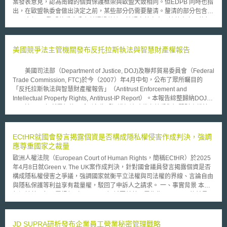
案發表意見，認為南韓的個資保護框架與歐盟大致相同。但EDPB 同時也指
出，在歐盟執委會做出決定之前，某些部分仍需要釐清。釐清的部分包含：
今年6月歐盟執委會公布並通過的適足性認定草案中，該草案之可執行
性與有效性不應僅拘束南韓個資保護機構，也應對司法機構具有效力。除此
之外，EDPB 也針對南韓PIPA 免除多項匿名化資訊之義務提出質疑；又南
韓相關法令對「同意」之撤銷（或撤回）事由有所限定，應確保其對資料主
美國競爭法主管機關發布反托拉斯執法與智慧財產權報告
體「同意」之保障持續符合適足性認定的要求。 至於在資料進一步移
轉（onward transfers）方面，EDPB 認為即便資料主體知悉並同意其個資
美國司法部（Department of Justice, DOJ)及聯邦貿易委員會（Federal
傳輸，仍應告知其資料是否會移轉到第三國之相關風險；以及若個資主體的
Trade Commission, FTC)於今（2007）年4月中旬，公布了眾所矚目的
同意無法符合GDPR 對有效同意之定義時（例如雙方地位不對等時，該同意
「反托拉斯執法與智慧財產權報告」（Antitrust Enforcement and
即非有效），該個資不會從南韓之資料控管者傳輸至第三國；在對此議題南
Intellectual Property Rights, Antitrust-IP Report）。本報告綜整歸納DOJ與
韓未具體修訂相關法令時，與國安相關的個資若進一步移轉，是否會受到憲
FTC於2002年所舉行的一系列名為「知識經濟時代之競爭與智慧財產權法
法框架（如比例原則）和PIPA 中個資保護原則的充分保障？ 而在行政
制政策」（Competition and Intellectual Property Law and Policy in the
部門存取傳輸到南韓的個資方面，許多議題也需要釐清並引起關注。如與國
Knowledge-Based Economy）公聽會重點，以及來自於不同利益團體與產
安方面相關的個資處理，係受PIPA 抑或其他更為限縮的法令限制？又電信
業代表之看法。 DOJ與FTC於1995年曾公布「智慧財產授權之反托拉
ECtHR就國會發言揭露個資是否構成隱私權侵害作成判決，強調
業者自願向國安部門揭露使用者個資時，必須同時通知相關的個資主體；
斯指導原則」（Antitrust Guidelines for the Licensing of Intellectual
應尊重國家之裁量
EDPB 並希望歐盟執委會釐清，若歐洲經濟區（EEA）內的個人向南韓個資
Property，以下簡稱1995年指導原則），基本上，甫公布的「反托拉斯執法
保護機構或司法機構提出救濟時，相關的救濟程序是否實質有效（例如舉證
歐洲人權法院（European Court of Human Rights，簡稱ECtHR）於2025
與智慧財產權報告」的內容，重申DOJ與FTC過去依1995年指導原則的執
責任的規定為何）？ 於新聞稿中，EDPB 主席 Andrea Jelinek 表示：
年4月8日就Green v. The UK案作成判決，針對國會議員發言揭露個資是否
法實務與政策，報告也特別針對幾種經常引起疑義的智慧財產運用態樣，諸
「歐盟對此適足性認定相當重視，因其將涵蓋公部門與私部門資料的傳輸。
構成隱私權侵害之爭議，強調國家就衡平立法權與司法權的界線、言論自由
如搭售（tying）：專屬交易（exclusive dealing）、特殊授權條款、專利聯
而適足的個資保護對支持歐盟與南韓的長期關係與個人權利、自由方面至關
與隱私保護等利益享有裁量權，駁回了申訴人之請求。 一、事實背景 本案
盟（patent pools）、交互授權（cross-licenses），肯認其亦有加強競爭並
重要。雖然EDPB 認為南韓的個資保護框架與歐盟大致相同，然仍建議歐盟
起源於英國每日電訊報（Telegraph）試圖就英國零售集團Arcadia的前員工
有利於消費者的效果，故DOJ與FTC將會依合理原則（rule of reason）評估
執委會密切關注適足性認定的各方發展。」
針對其董事長Philip Green的職場性騷擾與霸凌指控進行報導。先前，
個別契約的合法性，而不會逕認其係本質違法（per se unlawful）。所謂合
Arcadia及Green已與涉及相關糾紛的員工達成了和解協議，依據協議所附
理原則，係指由法院及競爭法主管機關，就特定協議之有利於競爭效果與反
保密協定，員工除正當揭露（如向警察揭露犯罪）外不得洩露相關資訊。
JD SUPRA研析發布企業員工營業秘密管理戰略
競爭效果間進行權衡，以判斷其對整體市場競爭與消費者福祉所產生之影