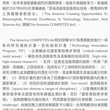
榮景。近年來面對變動劇烈的國際環境，為提升美國競爭力，美國總
統於2007年8月9日簽署通過「意涵深遠地促進傑出技術、教育與科學
之美國機會創造法」（The America Creating Opportunities To
Meaningfully Promote Excellence In Technology, Education, And
Science Act, 簡稱The America COMPETES Act）。
The America COMPETES Act特別授權NIST負責推動並執行一項
新的研究補助計畫－技術創新計畫（Technology Innovation
Program, TIP），企圖藉由在國家重點需求領域（critical national
need areas），補助具有高風險性及高報酬的技術研究（high-risk,
high-reward research），支持、促進並加速美國的創新。所謂「高
風險、高報酬」之技術研究，指具有以下三項特質的技術研究：（1）
研究可轉化成具體實益的潛在可行性，其成果將產生深遠及廣泛的影
響；（2）研究計畫的進行係為了回應屬NIST技術職掌範圍內的重大
國家需求；（3）研究的技術議題過於創新（too novel）或跨越甚多
學科（spans too diverse a range of disciplines），以致傳統的專家
審查程序無法適當地用來篩選此類計畫。至於「國家重點需求領
域」，指問題觸及的面向極大，然須要被克服的社會挑戰（societal
challenge）尚無因應之道而有賴國家予以關注，此等問題與社會挑戰