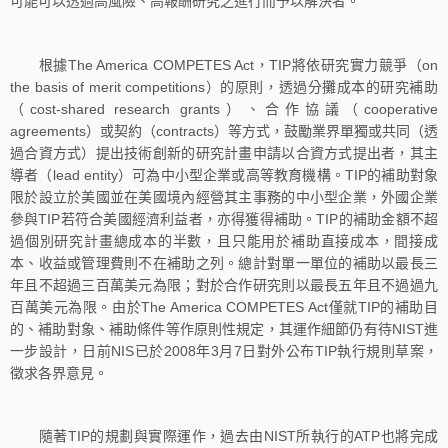
可能可以透過高風險、高報酬研究之進行而予以解決者。
根據The America COMPETES Act，TIP將依研究實力競爭（on
the basis of merit competitions）的原則，透過分攤成本的研究補助
（cost-shared research grants）、合作協議（cooperative
agreements）或契約（contracts）等方式，鼓勵業界單獨或共同（透
過合資方式）提出技術創新的研究計畫申請以合資方式提出者，其主
導者（lead entity）可為中小型企業或高等教育機構。TIP的補助對象
限於設立於美國並在美國境內經營其主事務的中小型企業，外國企業
參與TIP若符合美國經濟利益者，亦得獲得補助。TIP的補助金額不超
過個別研究計畫總成本的半數，且只能用於補助直接成本，間接成
本、收益或管理費則不在補助之列。總計對單一單位的補助以最長三
年且不超過三百萬美元為限；對於合作研究則以最長五年且不過過九
百萬美元為限。由於The America COMPETES Act僅就TIP的補助目
的、補助對象、補助條件等作原則性規定，其運作細節仍有待NIST進
一步設計，日前NIS已於2008年3月7日對外公布TIP執行規則草案，
徵求各界意見。
隨著TIP的規劃與實際運作，過去由NIST所執行的ATP也將完成