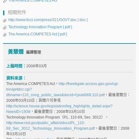
The America COMPETES Act
相關附件
http://www.ficci.com/press/321/GOVT.doc
[ doc ]
Technology Innovation Program
[ pdf ]
The America COMPETES Act
[ pdf ]
黃慧嫺
編譯整理
上稿時間：
2008年03月
資料來源：
The America COMPETES Act，
http://frwebgate.access.gpo.gov/cgi-
bin/getdoc.cgi?
dbname=110_cong_public_laws&docid=f:publ069.110.pdf
，最後瀏覽日：
2008年03月10日；其簡介可參見
http://science.house.gov/legislation/leg_highlights_detail.aspx?
NewsID=1938
，最後瀏覽日：2008年03月10日
Technology Innovation Program（P.L. 110-69, Sec. 3012），
http://www.nist.gov/public_affairs/docs/PL_110-
69_Sec_3012_Technology_Innovation_Program.pdf
，最後瀏覽日：2008
年03月10日