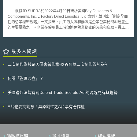
Green於Telegraph於報導前徵求當事人評論時發現資訊遭洩露，隨即向法
響。 此外，DOJ與FTC也針對個別的行為，如單方拒絕授權
院申請禁制令與暫時禁制令，英國上訴法院嗣後批准了暫時禁制令，認定
（unilateral Refusals to License）、標準制定（standard setting）、交互
根據JD SUPRA於2022年4月29日研析美國Bay Fasteners &
Telegraph獲得的資訊很可能來自違反保密協定的揭露，也不認為欲報導的
授權（cross-licenses）、專利聯盟（patent pools）、使專利期間延長於法
Components, Inc. v. Factory Direct Logistics, Ltd.案例，並刊出「制定全面
內容當然具備凌駕當事人可能蒙受之損害的公共利益。Telegraph最終尊重
定保護期間之外（extending patent rights beyond the statutory term）等，
性的營業秘密戰略」一文指出，員工的入職和離職是企業營業秘密糾紛產生
了暫時禁制令。惟隔日，一位英國上議院議員援引言論免責權，於議會發表
於報告中揭示其所持的一般管理政策。
的主要風險之一。企業在僱用員工時須避免營業秘密的污染和竊取。員工離
了雖不涉及細節，但具體提及Green身分和關於其性騷擾、霸凌的指控，並
職時，企業應採取離職面談與提醒，以防止離職員工洩露營業機密。以下針
提及Telegraph遭禁制報導一事。Green因此向議會申訴，認為議員違反了
對員工入職、員工離職兩個情形，整理建議企業應採取之對策。 員工
司法保密規則（sub judice rule）（編按：上議院曾做成決議，認除非具全
入職時，為避免新員工帶來任何營業秘密的污染，企業應教育新進員工保護
國重要性，議員不得於動議、辯論或質問中論及繫屬於法院中的個案）及濫
前雇主營業秘密的重要性、如何將營業秘密從know-how區分出來，或是要
最多人閱讀
用免責權，但上議院標準專員（House of Lords Commissioner for
求員工證明他們不會透露與持有前雇主的機密資訊或任何非公開資訊。然
Standards）認為司法保密規則不屬於《上議院行為準則》。Green嗣後在
而，為保護企業的營業秘密不被員工竊取，最直接的方法是使用契約中的保
法院中試圖向Telegraph請求賠償，認為Telegraph應要為議員的發言負責，
二次創作影片是否侵害著作權-以谷阿莫二次創作影片為例
密協議、競業禁止條款進行約束，作為保護企業的證據。 離職面談是
違反了禁制令，並要求提供線人身分。Telegraph抗辯，在議員享有免責權
防止離職員工向未來雇主揭露企業營業秘密的有效方法。在離職面談時，企
的前提下，法院毋庸受理本案處理其責任問題。Green向ECtHR提出申訴，
業應提供員工入職時所簽訂的保密協議條款與相關任職期間的協議約定，並
何謂「監理沙盒」？
主張國家對議員使用免責權揭露受禁制令約束的資訊的權力缺乏事前和事後
要求離職員工簽屬確認書證明已被告知應遵守的營業秘密內容範圍及其所負
控制，侵犯了其受歐洲人權公約（ECHR）第8條保障的私生活權。 二、法
義務，同時企業應記錄離職面談過程的內容。若知悉離職員工未來任職公
院判斷 法院認為由於受暫時禁制令保護的資訊被揭露，Green的私生活權利
美國聯邦法院有關Defend Trade Secrets Act的晚近見解與趨勢
司，建議以信件通知該公司提醒應尊重彼此的營業秘密。此外，企業在得知
確實受到干預。然而，法院不認為國家違反了公約課予國家保護私生活權之
員工要離職時，應指示IT部門確認員工電腦登錄及下載歷史紀錄是否有洩漏
積極義務（positive obligation）。核心理由在於：國家對如何履行積極義
營業秘密之可疑活動，例如大量讀取文件、使用非公司的IP登入。員工離職
A片也要搞創意！具原創性之A片享有著作權
務有廣泛的裁量權，且於各國就保護方式較無共識，或涉及基本權利間之衡
後，IT部門應盡快停用該離職員工相關帳號權限，同時考慮資料備份，即使
平時，法院尤應尊重裁量空間。 針對本案，法院認為：（1）議會中的言論
沒有檢測到可疑的活動，也建議備份員工的設備使用狀況和帳號log紀錄，
自由享有較高程度的保護，對其干涉需要非常重大的理由（very weighty
以作為日後面臨爭訟時之證據。 本文同步刊登於TIPS網站
reasons）；（2）涉及司法權與立法權的具體界線，以及言論自由與隱私
（https://www.tips.org.tw）
保護的利益衡量；（3）必須考量議會自治原則在多國之間有廣泛共識；
（4）英國並非完全沒有針對國會議員發言的事前、事後控制措施。儘管非
隱私權聲明
徵才訊息
網站導覽