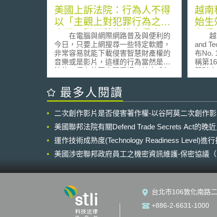
美國上訴法院：行為人不得
越南
以「主觀上對犯罪行為之無
始生
意識」阻卻著作權之侵害
有重
在電腦與網際網路普及與便利的
越南科技
今日，只要上網搜尋一些特定軟體，
and T
非常容易就能下載侵害智慧財產權的
布No.
音樂或是影片，這樣的行為當然是非
稱第1
法的，但在美國出現爭議，若未成年
慧財產
人利用電腦非法下載，可否用「不知
（20
道這是犯罪行為」來抗辯侵權呢？
越南，
最多人閱讀
美國就發生了這樣的案例，現年
主管機
22歲Whitney Harper，於2004年被美
布的第
二次創作影片是否侵害著作權-以谷阿莫二次創作
國唱片業協會（The Recording
慧財產
Industry Association of America，
當地智
美國聯邦法院有關Defend Trade Secrets Act
RIAA）控告其使用Kazaa分享軟體，
而言，
下載阿姆（Eminem）、瑪麗亞凱莉
運作技術成熟度(Technology Readiness Level)
序做了
（Mariah Carey）等37首歌曲，並將
覆越南
美國涉密聯邦政府員工之機密資訊維護-保密協議（Non-disc
該37首歌曲透過線上分享軟體讓其他
（off
NDA）之使用
使用者亦得下載，RIAA認為此行為侵
為兩個
害了這些歌曲的智慧財產權，要求
產局針
Whitney Harper每首歌曲需付750美元
核駁處
台北市106敦化南路二
懲罰性賠償。 在訴訟中，唱片公
以救濟
司主張，其已於每張CD上貼上警示標
能夠針
+886-2-6631-1000
籤；而Whitney Harper則抗辯自己不
被考量