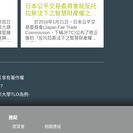
日本公平交易委員會就反托
拉斯法下之智慧財產權之利
用指南為部分修正
來自日
於2016年1月21日，日本公平交
第九條
易委員會(Japan Fair Trade
興發展
Commission，下稱JFTC)公布了修正
振興的
後的「反托拉斯法下之智慧財產權之
學技術
利用指南(Guidelines for the Use of
期，最
Intellectual Property under the
年），
Antimonopoly Act)」，就有關標準必
技術為
要專利權利行使有無違反反托拉斯法
，打造
之相關問題進一步為解釋，俾利往後
iety
企業為商業行為時之參考。以下為其
修正概要：一、當標準必要專利權人
片享有著作權
其政策
同意依據FRAND原則授權時，其若再
?
革，並
提出訴訟要求排除有意願取得授權者
係，因
(willing licensee)為該標準必要專利權
大學TLO為例-
現產業
之利用或是拒絕授權與有意願取得授
也規劃解
權者時，該行為會被認定違反反托拉
齡化社
斯法。二、基於一般商業行為所為並
自然災
善意進行商業談判者，會被認定屬有
連結
iety
意願取得授權者(willing licensee)，不
生活在為
論其之後是否就該專利有效性為爭
資策會
相關連結
實現該
執，或是對該專利是否屬實質必要專