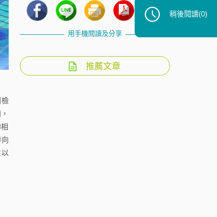
稍後閱讀
(0)
用手機閱讀及分享
推薦文章
制檢
間，
的相
轉向
在以