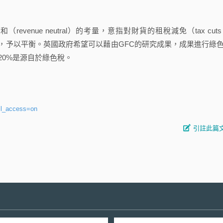
ue neutral）的考量，意指對財貨的租稅減免（tax cuts 
稅收，予以平衡。英國政府希望可以藉由GFC的研究成果，成果進行綠
20%是源自於綠色稅。
il_access=on
引註此篇