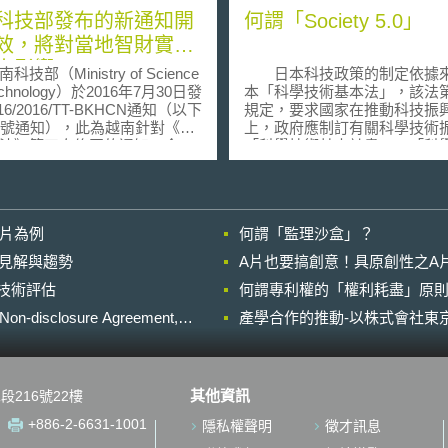
科技部發布的新通知開
何謂「Society 5.0」
效，將對當地智財實務
大影響
部（Ministry of Science
日本科技政策的制定依據
echnology）於2016年7月30日發
本「科學技術基本法」，該法
 16/2016/TT-BKHCN通知（以下
規定，要求國家在推動科技振
6號通知），此為越南針對《智
上，政府應制訂有關科學技術
法》第四次修正的通知。今
「科學技術基本計畫」。「科
18）年1月15日已正式生效。在
基本計畫」之推動以五年為一
通知（Circular）主要是作為各
近一期為第五期（2016-2020
關執行法律的指南，而本次發
該期計畫以人工智慧與資通訊
16號通知，便是針對越南《智
核心，解決各式重要社會課題
影片為例
何謂「監理沙盒」？
法》所做的細部解釋，是了解
「超智慧社會」，並命名為「Soc
財實務的重要文件。 整體
5.0」。 「Society 5.0」明訂日本
的晚近見解與趨勢
A片也要搞創意！具原創性之A
第16號通知針對智財的申請程
實現超智慧社會的政策方向，
進行技術評估
相當多修正。例如，申請人回
何謂專利權的「權利耗盡」原則
重點聚焦於產業創造與社會變
智慧財產局官方審查意見
重新架構產業與整個社會的關
losure Agreement,
產學合作的推動-以株式會社東京
ice action）的期限由一個月延長
此，除了強化產業競爭力，實
月。又例如，過去越南智慧財
變革以外，「Society 5.0」
對實體審查的申請案一旦做了
決日本近年社會課題，包括老
分後，申請人僅能透過訴願予
會、勞動力不足、能源短缺與
其他資訊
段216號22樓
。根據第16號通知，若申請人
害等。而在前瞻性預測上，「Soc
對申請案提出在審查過程中未
5.0」描繪20年後未來人類將
+886-2-6631-1001
隱私權聲明
徵才訊息
但可以影響審查結果的新事
高度電腦化、智慧化環境，為