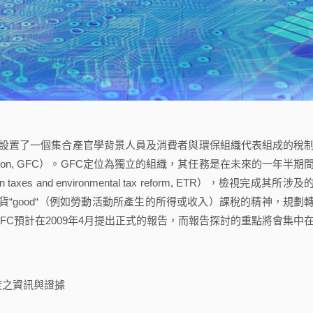
設置了一個集合產官學背景人員及消費者與環保組織代表組成的稅
mission, GFC）。GFC定位為獨立的組織，其任務是在未來的一年半期
and environmental tax reform, ETR），檢視完成其所涉及
“good“（例如勞動活動所產生的所得或收入）課稅的精神，規劃
GFC預計在2009年4月提出正式的報告，而報告探討的重點將會集中
度之資訊與證據