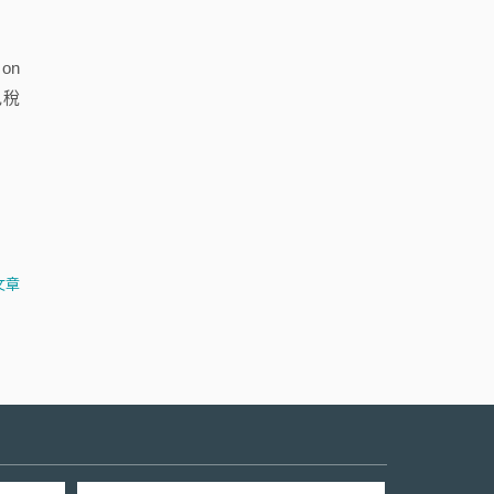
on
色稅
文章