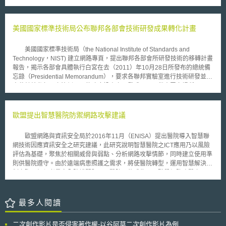
Weather Forecasts , ECMWF）、氣象衛星開發組織（European
消費者帶來最大的利益。FTC主委Edith Ramirez表示，巨量資料之重要性
Organisation for the Exploitation of Meteorological Satellites ,
於商業之各領域均愈發凸顯，其對於消費者之潛在利益自是不言可喻，然企
EUMETSAT）等，透過建立核心平台逐步發展為DestinE系統，稱之為數位
業仍應確保巨量資料之利用不會產生傷害消費者之結果。 「巨量資料
美國國家標準技術局公布聯邦各部會技術研發成果轉化計畫
分身（Digital Twins）。 是以，DestinE系統將允許用戶存取地圖資訊
之商業應用」報告經徵集公共意見與彙整相關研究後，聚焦於巨量資料生命
（thematic information）、服務、模型、場景、模擬、預測、視覺化，其系
週期的後端，亦即巨量資料被蒐集與分析之後的利用。報告中強調數種能幫
統主要組成分為以下三者： 從而，DestinE系統用戶將能夠存取大量地
美國國家標準技術局（the National Institute of Standards and
助弱勢群體的巨量資料創新利用方式，例如依病患之生理特性量身訂作並提
球系統和社會經濟資料並與之互動，該系統可有助於： 核心服務平台
Technology，NIST) 建立網路專頁，提出聯邦各部會所研發技術的移轉計畫
供醫療照護，或是新的消費者信用評等方式。報告同時也指出可能因為偏見
（Core Service Platform）--該平台將基於開放、靈活和安全的雲端運算系
報告，揭示各部會具體執行白宮在去（2011）年10月28日所發布的總統備
或資料錯誤帶來的風險，像是信用卡發卡銀行降低某人信用額度的原因並非
統，提供決策工具、應用程式和服務，兼具大規模資料分析與地球系統監
忘錄（Presidential Memorandum），要求各聯邦實驗室進行技術研發並提
基於該持卡人之消費與還款記錄，而是與該持卡人被歸為「同一類型」之消
測、模擬和預測能力的數位建模和開放模擬平台。同時，也將為DestinE用
高移轉給私部門之比例，以使政府投資之研發成果可以供大眾市場所用，以
費者所共同擁有之記錄與特徵。其次，報告對巨量資料於商業領域之利用可
戶提供專屬資源、整合數據、開發各自的應用程式。該平台服務的採購、相
進一步加速經濟成長與提昇美國產業競爭力。 觀察白宮所發布的政策
能涉及之法規進行了初步盤點，包括公平信用報告法(Fair Credit Reporting
關維運將由歐洲航太總署負責。 DestinE資料湖泊（ DestinE Data Lake）-
文件指出，聯邦政府將創新技術研發，視為刺激經濟的一個重要工具，而有
Act, FCRA)、與機會平等相關之聯邦立法—像是基因資訊平等法(Genetic
-資料湖泊將提供核心服務平台、數位分身所需的獨立專用資料存取空間，
效的技術移轉又是成功的技術研發的重要驅動力，故歐巴馬政府啟動美國計
歐盟提出智慧醫院防禦網路攻擊建議
Information Nondiscrimination Act, GINA)、以及聯邦交易委員會法，報告
並提供多元的資料來源和有效管理與DestinE系統用戶共享的資料，同時提
畫（Startup America Initiative）將政府研發技術的移轉作為重要支柱之
也列出7項預擬提問，協助企業因應巨量資料商業利用之法令遵循問題。
高、擴大資料處理和服務。其將由歐洲氣象衛星開發組織負責營運。 數位
一，並預計於5年內達成具體成績。 於NIST網頁公布之13個聯邦部會
歐盟網路與資訊安全局於2016年11月（ENISA）提出醫院導入智慧聯
分身（Digital Twins）-- DestinE 數位分身將依據不同的地球科學領域主題
所提出之執行計畫，包括各機關自訂目標與評量標準，以評估刺激技術移轉
網技術因應資訊安全之研究建議，此研究說明智慧醫院之ICT應用乃以風險
進行即時觀測、分類，例如極端自然災害事件、因應氣候變遷、海洋或生物
計畫之成效。而作為美國產業技術研發與標準制訂之主要推動機構，NIST
評估為基礎，聚焦於相關威脅與弱點、分析網路攻擊情節，同時建立使用準
多樣性，最終目標是整合這些數位複製內容（digital replicas），形成、建
的技術移轉計畫將調整技術移轉的定義與內涵，俾更為精確地反應和評估廣
則供醫院遵守。由於遠端病患照護之需求，將使醫院轉型，運用智慧解決機
立全面性的地球數位分身綜合系統。因此，DestinE 數位分身將為用戶提供
泛的技術研發活動。未來NIST將擴張各項衡量指標，如標準參考物質和數
制之際，仍須考量安全防護問題，且醫院可能成為下一階段網路攻擊之目
量身打造的高品質資料，用於用戶特定的場景模擬開發、決策。而該
據（Standard Reference Materials and Data）、專利授權、共同研究等的
標，醫院導入智慧聯元件的同時，將增加攻擊媒介使醫院面對網路攻擊更加
DestinE 數位分身將由歐洲中期天氣預報中心進行開發。 從而，
追蹤範圍，此外包括軟體下載、研究人員、新創公司等亦納入新的衡量指標
脆弱，因此，報告建議如下： 1.醫療照護機構應提供特定資訊安全防護，要
DestinE系統用戶將能夠存取大量地球系統和社會經濟資料並與之互動，該
範圍之內。同時在完善技術移轉活動追蹤機制方面，NIST將建立內部人員
求智慧聯網元件符合最佳安全措施。 2.智慧醫院應確認醫院內之物件及其如
最多人閱讀
系統可有助於： 根據豐富的觀測資料集，對地球系統進行準確、和動態的
參與私部門統一標準制訂委員會之資料庫。 包括NIST在內以及美國商
何進行網路連結，並根據所得資料採取相應措施。 3.設備製造商應將安全防
模擬，例如：關注與社會相關的領域、氣候變化的區域影響、自然災害、海
業部與其他各主要進行產業技術研發的聯邦部會之技術移轉計畫，揭示了技
護納入現有資安系統，並在設計系統與服務之初邀請健康照護機構參與。
洋生態系統或城市空間。 提高、加強預測能力並發揮最大化影響，例如：
術移轉在美國技術研發活動週期中的重要性，具體執行、評估之方式，可自
二次創作影片是否侵害著作權-以谷阿莫二次創作影片為例