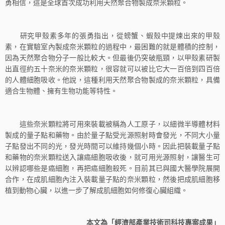
勇相信，這是全球首次成功利用天然聚合物製成奈米顆粒。
研究甲殼素多年的張勇指出，從螃蟹、蝦殼中提煉出來的甲殼
素，在實驗室內製成奈米顆粒的過程中，最困難的就是體積的控制，
因為天然聚合物分子一般比較大。但最後仍突破瓶頸，以甲殼素研製
出直徑約五十奈米的奈米顆粒，很容就可以被比它大一百倍到四百倍
的人體細胞吸收。他說，這種利用天然聚合物製成的奈米顆粒，具備
適合生物體、擁有生物功能等特性。
這些奈米顆粒將可用來裝載被稱為人工原子，以細微半導體材料
製成的量子點和藥物。由於量子點受光源照射時會發光，不同大小量
子點發出不同的光，發光時間可以維持幾個小時。因此把裝載量子點
和藥物的奈米顆粒送入讓癌細胞吸收後，就可用光源照射，讓醫生可
以辨認哪些是癌細胞，再把癌細胞殺死。目前其已與國大醫學院展開
合作，在成肌細胞內注入裝載量子點的奈米顆粒，然後把成肌細胞移
植到動物心臟，以進一步了解成肌細胞如何修復心臟組織。
本文為「經濟部產業技術司科技專案成果」