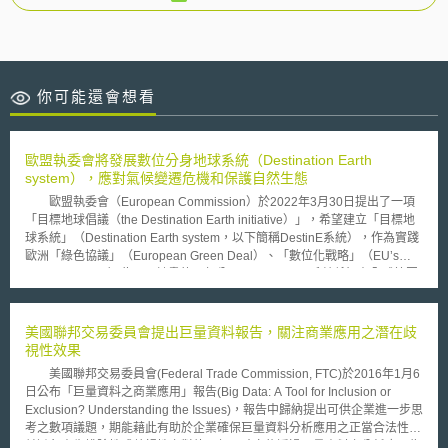
你可能還會想看
歐盟執委會將發展數位分身地球系統（Destination Earth
system），應對氣候變遷危機和保護自然生態
歐盟執委會（European Commission）於2022年3月30日提出了一項
「目標地球倡議（the Destination Earth initiative）」，希望建立「目標地
球系統」（Destination Earth system，以下簡稱DestinE系統），作為實踐
歐洲「綠色協議」（European Green Deal）、「數位化戰略」（EU’s
Digital Strategy）此兩項計畫的一部分。 DestinE系統係旨在全球範圍
內開發一個高度精確的地球數位模型，透過整合、存取具價值性的資料與人
工智慧進行資料分析等技術，以監測、建模和預測環境變化、自然災害和人
類社會經濟之影響，以及後續可能的因應和緩解策略。未來希望將高品質的
美國聯邦交易委員會提出巨量資料報告，關注商業應用之潛在歧
資訊、數位服務、模型預測提供予公部門運用，接著逐步開放給科學界、私
視性效果
部門、公眾等用戶，將有助於應對氣候變遷、實現綠色數位轉型，並支持塑
美國聯邦交易委員會(Federal Trade Commission, FTC)於2016年1月6
造歐洲的數位未來。 為實現此一項目，歐盟執委會預計在2024年中前
日公布「巨量資料之商業應用」報告(Big Data: A Tool for Inclusion or
由數位歐洲計畫（Digital Europe Programme）投入1.5億歐元，並與科
Exclusion? Understanding the Issues)，報告中歸納提出可供企業進一步思
學、工業領域單位合作，包含歐洲航太總署（European Space Agency,
考之數項議題，期能藉此有助於企業確保巨量資料分析應用之正當合法性，
ESA）、中期天氣預報中心（European Centre for Medium-Range
並避免產生排除性或歧視性之對待，但同時亦能透過巨量資料之分析應用為