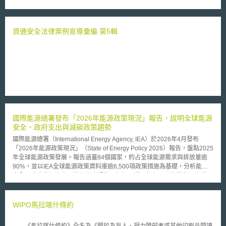
其相關罰則。 本次修法重點為： 一、廣告管理：延長傳播業者保存委託刊
播廣告者資料之期間，由原本2個月修正為6個月（食品衛生管理法修正條文
第十九條、健康食品管理法修正條文第十五條）。 二、提高罰鍰額度：
１．加重宣稱療效健康食品業者之行政處分，提高其罰鍰額度，由原本6萬
資通安全法律案例宣導彙編 第5輯
元以上30萬元以下，修正為20萬元以上100萬元以下，並規定一年內再違反
者，得廢止其營業或工廠登記證照。（健康食品管理法修正條文第二十四
條） ２．對於影響民眾飲食衛生安全較鉅之違法情節，提高罰鍰額度，將
部分原本3萬元以上15萬元以下或4萬元以上20萬元以下，提高為6萬元以上
30萬元以下（食品衛生管理法修正條文第三十一條及第三十三條）。 三、
違規業者加重行政處分：違規標示產品 除應通知限期回收改正，進一步明
定於改正前不得繼續販賣（食品衛生管理法修正條文第二十九條）。 四、
擴大地方主管機關得命暫停作業並將物品封存之範疇（食品衛生管理法修正
條文第二十四條）。
國際能源總署發布「2026年能源政策現況」報告，說明全球能源
安全、政府支出與減碳政策趨勢
國際能源總署（International Energy Agency, IEA）於2026年4月發布
「2026年能源政策現況」（State of Energy Policy 2026）報告，盤點2025
年全球能源政策發展。報告涵蓋84個國家，約占全球能源需求與排放量逾
90%，並以IEA全球能源政策資料庫逾6,500項政策措施為基礎，分析能源
安全、政府能源支出、能源效率規範、氣候承諾及各部門政策變化。 報告
指出，近年全球供應鏈中斷、俄烏戰爭、關鍵礦物出口管制、極端高溫及中
東衝突等因素，使能源再次成為國家安全與經濟安全核心議題。各國除持續
強化石油及天然氣儲備制度外，也開始重視關鍵礦物、太陽能板、電池、變
WIPO馬拉喀什條約
壓器及其他潔淨能源設備之供應鏈韌性。2025年已有19國採行35項關鍵礦
物相關政策，主要聚焦於生產、精煉及回收之財務支持。 在政府支出方