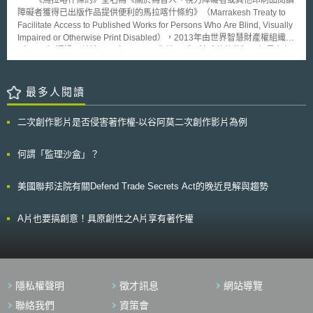
《馬拉喀什條約》全名為《關於為盲人、視力障礙者或其他印刷品閱讀
面，IEA估計2025年全球能源相關政府支出達4,050億美元，約占政府總支
障礙者獲得已出版作品提供便利的馬拉喀什條約》（Marrakesh Treaty to
出1.4%，仍高於疫情前水準。惟部分國家已調整能源補助與稅額抵減制
Facilitate Access to Published Works for Persons Who Are Blind, Visually
度，包括美國削減部分潔淨能源稅額抵減、歐盟復甦與韌性基金逐步屆期、
Impaired or Otherwise Print Disabled），2013年由世界智慧財產權組織
中國降低再生能源補貼等，使2025年至2030年預估能源支出較先前預期下
（WIPO）通過，並於2016年9月30日生效。《馬拉喀什條約》目標是在保
降約四分之一。 在能源效率與氣候政策方面，2025年部分國家放寬、延後
護智慧財產權的同時，亦能擴大視覺障礙者資訊及資源獲取的管道，允許盲
或撤回能源效率標準，使全球約30%受管制能源消費受到影響；相較之下，
人及視障者得複製已出版作品、簡化無障礙文本的印刷流通與授權，增加視
僅約17%能源消費適用更嚴格標準。IEA並指出，2025年提交之氣候承諾整
障者閱讀機會。條約並要求締約方必須在國內法中明文對著作權人權利的例
最多人閱讀
體上未顯示能源部門減排速度將明顯加快。 能源政策現狀報告顯示，各國
外與限制規定，允許被授權實體（例如為視力及閱讀障礙者服務的非營利性
能源政策正同時面對能源安全、物價負擔、產業競爭力、財政限制及淨零轉
組織），製作圖書的無障礙格式版本，包括點字文本、大字本、數位化音訊
型等多重壓力，後續政策設計將更重視供應鏈韌性、財政可持續性及市場化
二次創作影片是否侵害著作權-以谷阿莫二次創作影片為例
等，並允許跨國境交換，均無須請求著作權人授權。 美國是目前擁有
支持機制。
最多無障礙格式英文文本的國家。2019年1月28日，美國總統批准《馬拉喀
什條約》後，美國成為了該條約的第50個締約國。條約在美國國內實施後，
何謂「監理沙盒」？
居住在條約締約國的視力障礙者將能立即獲得約550,000份無障礙文本。
美國聯邦法院有關Defend Trade Secrets Act的晚近見解與趨勢
A片也要搞創意！具原創性之A片享有著作權
隱私權聲明
徵才訊息
網站導覽
聯絡我們
資策會