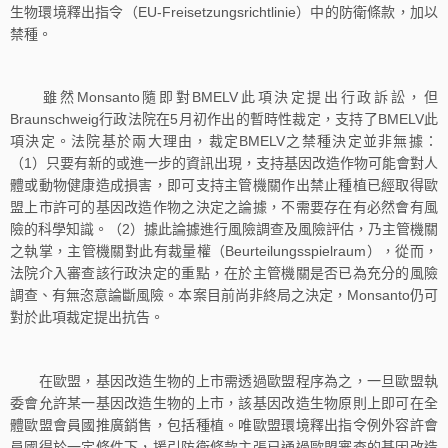
生物環境釋出指令（EU-Freisetzungsrichtlinie）中的防衛條款，加以
禁種。
雖然Monsanto隨即對BMELV此項決定提出行政訴訟，但
Braunschweig行政法院在5月初作出的暫時性裁定，支持了BMELV此
項決定。法院基於兩大理由，裁定BMELV之禁種決定並非無據：
（1）只要有新的或進一步的資訊出現，支持基因改造作物可能會對人
體或動物健康造成損害，即可支持主管機關作出禁止種植已經取得歐
盟上市許可的基因改造作物之決定之論據，不需要存在有必然會有風
險的科學知識。（2）據此論據進行風險調查及風險評估，乃主管機關
之執掌，主管機關對此有裁量權（Beurteilungsspielraum），從而，
法院介入審查該行政決定的重點，在於主管機關是否已為充分的風險
調查、有無恣意論斷風險。本案目前尚非終局之決定，Monsanto仍可
對於此項裁定提出抗告。
在歐盟，基因改造生物的上市需透過歐盟程序為之，一旦歐盟執
委會允許某一基因改造生物的上市，該基因改造生物原則上即可在全
體歐盟會員國推廣銷售，包括種植。唯歐盟環境釋出指令例外容許會
員國得於一定條件下，援引防衛條款主張已通過歐盟審查的基因改造