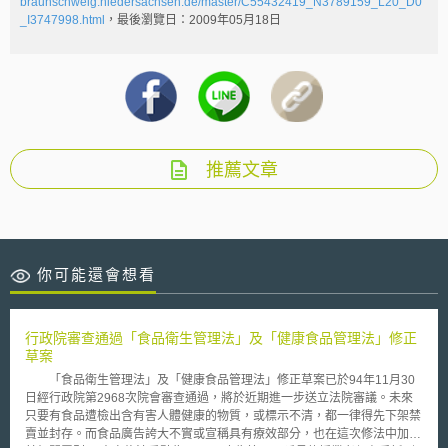
braunschweig.niedersachsen.de/master/C55432419_N3789159_L20_D0
_I3747998.html
，最後瀏覽日：2009年05月18日
推薦文章
你可能還會想看
行政院審查通過「食品衛生管理法」及「健康食品管理法」修正
草案
「食品衛生管理法」及「健康食品管理法」修正草案已於94年11月30
日經行政院第2968次院會審查通過，將於近期進一步送立法院審議。未來
只要有食品遭檢出含有害人體健康的物質，或標示不清，都一律得先下架禁
賣並封存。而食品廣告誇大不實或宣稱具有療效部分，也在這次修法中加重