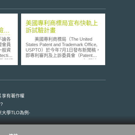
美國專利商標局宣布快軌上
檢視
訴試驗計畫
保護
不論各
美國專利商標局（The United
盟會員
States Patent and Trademark Office,
一般資
USPTO）於今年7月1日發布新聞稿，
ection
即專利審判及上訴委員會（Patent
作為歐盟資
Trial and Appeal Board, PTAB）開始
初步應
加速處理單方上訴的計畫。該計畫名
歐盟資
為「快軌上訴試驗計畫（Fast-Track
公室
Appeals Pilot Program）」並於今年7
ffice,
月2日正式啟動。 根據該計畫，
角色。
專利審判及上訴委員會上訴裁決的目
布企業自
標時間預計為該上訴被賦予快軌（即
片享有著作權
驟
批准加速審查）之日起六個月內，此
?
ta
與美國專利商標局之期望相符。蓋目
）-12
前單方面上訴的裁決時間平均約14個
大學TLO為例-
解
月，因此，對於申請該計畫的人來
何因
說，該計畫平均應將上訴程序縮短約8
個月。惟申請該計畫所需費用為400
發生的
美元，且被批准的申請案會被限制在