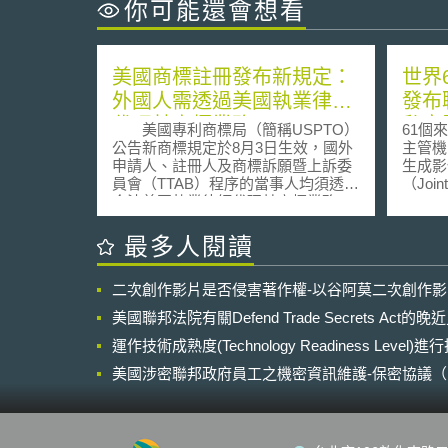
你可能還會想看
美國商標註冊發布新規定：
世界
外國人需透過美國執業律師
發布
代理其商標業務
私密
美國專利商標局（簡稱USPTO）
61個
公告新商標規定於8月3日生效，國外
主管機
申請人、註冊人及商標訴願暨上訴委
生成影
員會（TTAB）程序的當事人均須透過
（Joint
合法美國執業律師代理其商標業務，
Imager
包含：向USPTO提出商標申請註冊、
Pri
商標糾紛。此要求適用於所有商標申
之開發
最多人閱讀
請人、註冊人和永久合法居住地或是
生成逼
主要業務所在地於美國境外的當事
可能侵
二次創作影片是否侵害著作權-以谷阿莫二次創作
人。 近期，USPTO發現愈來愈
重威脅兒少安
多的國外申請人、註冊人和當事人向
球隱私大
美國聯邦法院有關Defend Trade Secrets Act
USPTO提交不正確或有詐欺嫌疑的文
Ass
件，其不符合美國商標相關法規或
運作技術成熟度(Technology Readiness Level)
（Inter
USPTO規則。此次新規定目的在於：
Work
美國涉密聯邦政府員工之機密資訊維護-保密協議（Non-disc
加強外國人遵守美國商標相關法規。
內容強
NDA）之使用
改善向USPTO提出商標案的正確性。
媒體平
維護美國商標註冊的完整性。 數
或剝削
十年來，全球許多其他國家都有須透
AI生