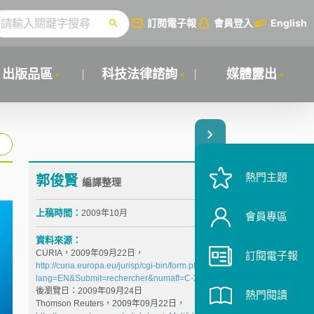
訂閱電子報
會員登入
English
出版品區
科技法律諮詢
媒體露出
熱門主題
郭俊賢
編譯整理
上稿時間：
2009年10月
會員專區
資料來源：
CURIA，2009年09月22日，
訂閱電子報
http://curia.europa.eu/jurisp/cgi-bin/form.pl?
lang=EN&Submit=rechercher&numaff=C-236/08
， 最
後瀏覽日：2009年09月24日
熱門閱讀
Thomson Reuters，2009年09月22日，