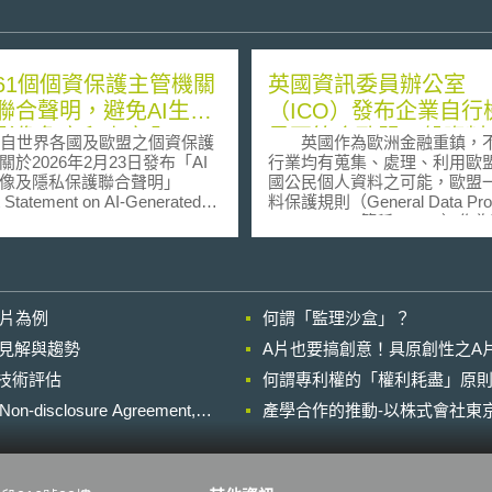
61個個資保護主管機關
英國資訊委員辦公室
聯合聲明，避免AI生成
（ICO）發布企業自行
影像危害兒少安全
是否符合歐盟一般資料
來自世界各國及歐盟之個資保護
英國作為歐洲金融重鎮，
規則之12步驟
關於2026年2月23日發布「AI
行業均有蒐集、處理、利用歐
像及隱私保護聯合聲明」
國公民個人資料之可能，歐盟
 Statement on AI-Generated
料保護規則（General Data Prot
y and the Protection of
Regulation，簡稱GDPR）
vacy），旨在警示AI生成影像工具
料保護之重要規則，英國企業
者與使用者，未經當事人同意
如何自我檢視組織內是否符合
真私密影像及有害內容，不僅
料保護標準，英國資訊委員辦
害個人隱私或名譽，亦可能嚴
（Information Commissioner's O
影片為例
何謂「監理沙盒」？
全。 本聯合聲明是在全
ICO）即扮演重要推手與協助
會（Global Privacy
英國ICO於2017年4月發
的晚近見解與趨勢
A片也要搞創意！具原創性之A
embly）國際執法合作工作小組
行檢視是否符合GDPR之12步
進行技術評估
nal Enforcement Cooperation
何謂專利權的「權利耗盡」原則
（Preparing for the General Da
ing Group）協調下所發起。其
Protection Regulation（GDPR
losure Agreement,
產學合作的推動-以株式會社東京
調AI生成影像因廣泛融入社群
steps to take now），可供了
臺，更易對兒少造成網路霸凌
GDPR的輪廓與思考未來應如
等潛在危害，呼籲開發及使用
應： 認知（Awareness）：認知
成內容系統時，應遵循隱私與個
GDPR帶來的改變，與未來將