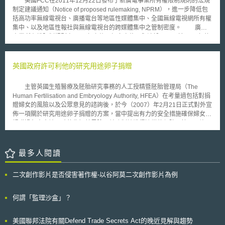
美國FCC在2011年12月22日發布了新廣電事業所有權限制規則的法規
容，應賦予英國法院管轄權，更能決定多國專利組合的全球授權條款。若華
勢必也將成為關注焦點。
制定建議通知（Notice of proposed rulemaking, NPRM），進一步降低包
為拒絕支付法院認定的FRAND全球授權金，法院將會頒布禁制令，禁止華
括高功率無線電視台、廣播電台等地區性媒體集中、全國無線電視網所有權
為在英國銷售侵權產品。 首先，關於本案管轄權爭議，最高法院認
集中、以及地區性報社與無線電視台的跨媒體集中之管制密度。 廣電
為，在沒有雙方協議管轄的情況下，英國法院具有本案管轄權，得發給禁制
事業所有權限制規則自2000年之後歷經多次修正與涉訟，FCC於2003年的
令並確定專利授權費率等授權條件。原則上，專利有效性與侵權爭議，應由
修正，於遭到2004年遭到聯邦第三巡迴法院的部份廢棄；2007年與2008年
授予專利的該國法院決定，然而本案依據ETSI智慧財產權政策所訂定的契
的修正，亦同樣遭到同法院的部份廢棄。而FCC在經2010年的四年一度檢
約，已約定由英國法院管轄，並得決定包括外國專利在內的專利組合授權條
視、並委託外界研究之後，再於此次進行修正、並諮詢各界。 FCC認
英國政府許可利他的研究用途卵子捐贈
款。 另外，本案關於FRAND無歧視爭議，係源於華為主張Unwired
為，寬頻網路確實使消費者轉向網路或行動平台接收新內容與影音節目，也
Planet先前給予Samsung較低的授權費率，對華為構成歧視性授權。最高
連帶使媒體市場結構大幅變化。但新媒體目前尚未如傳統媒體般無所不在，
法院認為，Unwired Planet未違反FRAND無歧視承諾，蓋依據ETSI智慧財
主管英國生殖醫療及胚胎研究事務的人工授精暨胚胎管理局（The
主因是美國寬頻上網仍未普及，寬頻普及率僅70％；並有1400萬人無法接
產權政策，FRAND無歧視並非硬性（hard-edged）要求前後授權費率完全
Human Fertilisation and Embryology Authority, HFEA）在考量過包括對捐
取寬頻基礎設施。而線上影音串流或下載節目皆要求最小寬頻頻寬，阻礙了
一致，而是指所有市場參與者，基於專利組合的市場價值，都能取得專利授
贈婦女的風險以及公眾意見的諮詢後，於今（2007）年2月21日正式對外宣
新媒體的普及，因此廣電事業所有權限制規則對於維護競爭、在地化、多樣
權使用的合理權利金價格表，絕非強制SEP所有人對類似條件的被授權人提
佈一項關於研究用途卵子捐贈的方案，當中提出有力的安全措施確保婦女在
性、與保障少數族群、身心障礙者和女性的政策目標上，仍有存在必要。
供相同的授權條件。本案法院也認同，基於經濟或商業實務上的習慣，調整
捐贈過程中會被正確的告知其風險，並強制地獲得適當的保障。管理局許可
此次NPRM重點如下： 1、維持地區無線電視所有權限制規則（Local
個別授權金，並未違反ETSI智慧財產權政策的無歧視要求。
婦女捐贈其卵子以供研究之用，包括利他的卵子捐贈，以及接受試管受精醫
Television Ownership Rule）； 2、維持地區報社／地區無線電視跨媒體所
療後所剩餘的卵子捐贈，而這是英國政府首度許可非接受生殖醫療的婦女可
有權限制規則（Newspaper/Broadcast Cross-Ownership Rule）； 3、因
以為提供研究之用進行卵子捐贈。 HEFA強調研究用途卵子捐贈在程序
最多人閱讀
既有地區無線電視、地區廣播所有權限制規則已足夠維護政策目標，廢除地
上將有更明確的安全措施。這些安全措施包括清楚的區分研究人員及施行該
區廣播電台／地區無線電視台跨媒體所有權限制規則（Radio/Television
婦女醫療的人員、關於實際上研究後果的詳細資訊、捐贈將產生的影響，以
Cross-Ownership Rule）； 4、維持複數全國無線電視網所有權限制規則
二次創作影片是否侵害著作權-以谷阿莫二次創作影片為例
及要求獲得捐贈婦女在不受研究團隊干擾下的同意。這些安全措施將可有效
（Dual Network Rule）； 新訂少數族群與女性所有權保障規範。
避免女性捐贈者在被脅迫、被詐欺或是被誤導下做出捐贈卵子的決定。同
時，婦女亦不能藉由捐贈卵子而獲得報酬，捐贈者只能要求一筆因捐贈所實
何謂「監理沙盒」？
際產生費用的補償（250英鎊，約16000元新台幣）。 雖然HEFA認為
研究用途捐贈卵子的婦女將得到管制部門嚴密而強力的保障，並且不預見在
美國聯邦法院有關Defend Trade Secrets Act的晚近見解與趨勢
這個特殊的研究領域會有魯莽的應用，但是部分專家對此並不贊同。位於英