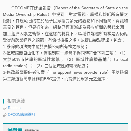
OFCOME在建議報告（Report of the Secretary of State on the
Media Ownership Rules）中提到，對於電視、廣播和報紙所有權之
限制，其規範目的在於給予民眾接受多元的觀點和不同新聞、資訊和
意見的管道。但是近年來，網路已經漸漸成為接收新聞的替代來源，
加上經濟因素之衝擊，在這樣的轉變下，區域性媒體所有權是否仍應
受從前跨業經營之規範，有值得檢視之處，故提出幾點建議，包含：
1-移除數項法規中關於廣播公司所有權之限制；
2-區域媒體自由化下，僅限制單一媒體不得同時符合下列三項：（1）
大於50%市佔率的區域性報紙；（2）區域性廣播基地台（a local
radio station）；（3）三個區域性的電視頻道；
3-修改新聞提供者法案（The appoint news provider rule）用以確保
第三頻道新聞來源非由BBC提供，而提供民眾多元之選擇。
相關連結
Reuters
OFCOM官網說明