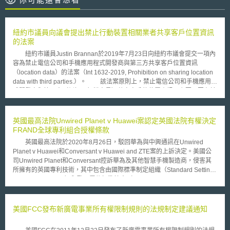
紐約市議員向議會提出禁止行動裝置相關業者共享客戶位置資訊
的法案
紐約市議員Justin Brannan於2019年7月23日向紐約市議會提交一項內
容為禁止電信公司和手機應用程式開發商與第三方共享客戶位置資訊
（location data）的法案（Int 1632-2019, Prohibition on sharing location
data with third parties.）。 該法案原則上，禁止電信公司和手機應用程
式開發商與第三方（例如：行銷人員）共享客戶的位置資訊，主要原因在於
一般客戶並不清楚自己的位置資訊被共享給第三人，且對於第三人取得其位
置資訊後的利用行為存有疑慮。又，位置資訊應屬個人隱私的一部分，故未
取得客戶本人同意，即共享其位置資訊無疑是對客戶個人隱私的侵犯。如公
英國最高法院Unwired Planet v Huawei案認定英國法院有權決定
司違反法案規定，執法機關對該公司之罰款，以「行為次數」作為計算單
FRAND全球專利組合授權條款
位，每次課予1,000美元，惟就同一名受害者，如一天內有數個違法行為，
英國最高法院於2020年8月26日，駁回華為與中興通訊在Unwired
則當天罰款上限為10,000美元。同時，該法案賦予位置資訊被違法共享的當
Planet v Huawei和Conversant v Huawei and ZTE案的上訴決定。美國公
事人，得就其權利被侵害之事實，向法院提訴訟，以為救濟。 不過，
司Unwired Planet和Conversant控訴華為及其他智慧手機製造商，侵害其
該法案並非「絕對」禁止位置資訊的共享，如屬下列情形，例外可共享：
所擁有的英國專利技術，其中包含由國際標準制定組織（Standard Setting
為配合執法機關執行法定職務之所需，如：法律調查等程序，而提供客戶之
Organization, SSO）與歐洲電信標準協會（European
位置資訊。 為911緊急服務之所需提供，或為免除本人之生命或財產上之急
Telecommunications Standards Institute, ETSI）所制定的2G、3G及4G無
迫危險，提供其位置資訊。 聯邦法律、州法或地方法明文要求應提供。 客
線通訊標準必要專利（Standards Essential Patents, SEP）。依據ETSI智
戶授權電信公司或手機應用程式開發商得與第三方共享其位置資訊。
慧財產權政策（Intellectual Property Policy, IPR），SEP權利人必須以公
美國FCC發布新廣電事業所有權限制規則的法規制定建議通知
這部法案主要目的在於，保障行動裝置使用者的位置資訊，不會在當事人不
平、合理和無歧視條款（Fair, Reasonable and Non-discriminatory,
知情的情形下被提供給第三方。雖然目前該法案尚在審議中，但未來如果通
FRAND）向實施者進行授權。英國最高法院根據ETSI政策所制定的契約內
過，紐約市將成為禁止出售個人行動裝置位置資訊的先鋒，同時其執行結果