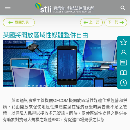
返回列表
上一篇
下一篇
英國將開放區域性媒體整併自由
英國通訊事業主管機關OFCOM擬開放區域性媒體化業經營和併
購，藉由開放來促使地區性媒體度過在經濟衰退時廣告量不足之窘
境，以保障人民得以接收多元資訊。同時，促使區域性媒體之整併亦
有助於對抗最大規模之媒體BBC，有促進市場競爭之狀態。