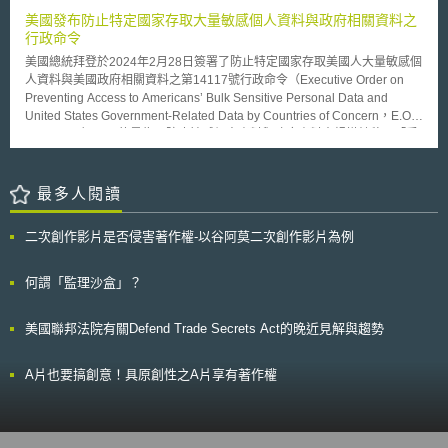
意見認為應廢止專利無效抗辯制度，但整體而言因無效抗辯制度的導入，確
基礎設施共享、4. 安全性與彈性。 在未來整體的規劃上，報告指出以
美國發布防止特定國家存取大量敏感個人資料與政府相關資料之
實使專利無效訴訟（無効審判）審理遲緩的狀況明顯獲得改善。而由於
下三項是未來決策者可能會面臨的挑戰，在政策推行與改善時應該一併考
行政命令
2015年日本再度導入專利異議制度（異議申立制度）[3]，因此無論就權利
量。 一、寬頻普及服務義務：在固網寬頻部分，2009年英國政府推行
者及疑似侵權者之間的平衡，或是產業政策上就專利權進步性要件的判斷
美國總統拜登於2024年2月28日簽署了防止特定國家存取美國人大量敏感個
寬頻普及義務(Universal Service Commitment for Broadband)，目前英國
等，本年度的推進計畫中均指出有就本條之內容再作檢討之必要。 3.損害認
人資料與美國政府相關資料之第14117號行政命令（Executive Order on
超過2Mbit/s的寬頻覆蓋率已達97%，超過10Mbit/s的寬頻覆蓋率則達到
定額偏定 在損害賠償的額度方面，雖然在歷年來多次專利法之修正後
Preventing Access to Americans’ Bulk Sensitive Personal Data and
85%。在高速寬頻方面，目前已達75%覆蓋率，家戶可接取寬頻速度至少有
已經獲得一定程度的改善，但普遍看法仍認為訴訟實務上法院所認定的侵權
United States Government-Related Data by Countries of Concern，E.O.
30Mbit/s。英國政府希望能在2017年使95%可達接取24Mbit/s以上之寬頻。
損害賠償數額，和商業實態上所造成的影響及需求相比仍是顯然偏低。另日
No. 14117），目的是為了防止敏感個人資料與政府資料大規模轉移至「受
在行動網路覆蓋率部分，目前英國政府投注一億五仟萬英鎊在新的基礎
本為求簡化便利損害賠償額的舉證難度，雖已於1998年修正專利法第102條
關注國家」或其所涉人員，主要以「受關注國家」、「受規範對象」、「資
建設上，希望將行動網路覆蓋率普及於未有服務的家戶，並配合其他政策增
[4]之規定，但於司法實務上並未能充分運用，加以民法上對不法行為之賠償
料類型」、「禁止行為」與相關豁免規定等項目，進一步授權司法部訂定規
加覆蓋率，例如以漫遊、靜態基礎設施共享或MVNO業者來完成。
側重實際上造成之損害，而未能從研究開發投資所得之專利權受損之角度思
範，而美國司法部已於2024年3月5日在〈聯邦公報〉公布行政命令之擬制
最多人閱讀
二、新科技廣泛運用於市場：目前，手機營運商積極推展4G服務，希望終
考，造成日本在專利權等智財糾紛中損害賠償額普遍偏低，此一問題仍有待
法規制定預告（Advance Notice of Proposed Rulemaking，下稱
端用戶能達98%之覆蓋率。但在推行之際，尚需要政府的補助，以及法規政
解決。 4.中小企業專利權人不易勝訴 根據日本知的財產戰略事務局之
ANPRM），並於公布後45日內蒐集意見，內容簡述如下： 1.受關注國家：
策的調整。 三、檢視未來基礎建設的發展：為促進不同科技產業的發
二次創作影片是否侵害著作權-以谷阿莫二次創作影片為例
統計，日本專利侵權訴訟中有約六成為中小企業提起，但扣除和解之部分單
中國（包括香港及澳門）、俄羅斯、伊朗、北韓、古巴、委內瑞拉等可能造
展，對固網與行動寬頻速度不斷地進行改善仍為現階段重要的推行項目。因
以終局判決而言，中小企業的原告勝訴率在二成以下，其中對大企業的勝訴
成美國國家安全重大風險之國家。 2.受規範對象：由受關注國家所掌控之實
此，應定期依據市場的供需，持續進行政策上的調整。 此外，報告指
率更不到一成，探究其原因，日本認為除了中小企業與專利、法律專業人員
體及具有契約關係之人或實體，或以該等國家為主要居住地之外國人等皆屬
何謂「監理沙盒」？
出，將來在前述三項主要政策推行目標上，除了考量基礎建設應達成的網路
間合作程度有所不足外，在權利取得的階段就未能針對未來權利行使、保護
之。 3.資料類型：本次ANPRM定義了大量敏感個人資料與政府相關資料，
速度以外，符合民眾需求的品質經驗等因素亦應一併在政策施行之時納入考
充分進行戰略性規劃也可能是問題所在，故應對中小企業的權利取得、行使
並公布「大量」（bulk）之參考值，將受規範個人識別指標、地理位置和相
量。Ofcom提出之報告重點在於能提供目前英國通訊基礎建設政策推行時之
美國聯邦法院有關Defend Trade Secrets Act的晚近見解與趨勢
及訴訟進行上給予一定的支援。 （二）今後施政方向 日本為強化智財
關感測器數據、生物特徵識別指標、基因組資料、個人健康資料、個人金融
參考指標，此在後續我國的通訊基礎建設方面，亦能做為參酌，以因應物聯
紛爭解決體系的機能，於2015年智財推進計畫中指出三個方向：首先是
資料等6大類資料，用以詮釋敏感個人資料；而資料涉及美國聯邦政府（含
網或其他新興科技的迅速發展。
「強化智財紛爭處理體系的機能」，在權利人及侵害嫌疑人間地位平衡的前
軍方）所控制之敏感位置皆屬政府相關資料。 4.禁止行為：涉及受關注國
A片也要搞創意！具原創性之A片享有著作權
提下，對證據收集手續、損害賠償額、權利安定性和禁制令的核發等各方面
家、受規範對象以及符合上述資料類型之資料交易行為，皆被列為禁止行
為綜合性的檢討；其次是「促進智財紛爭處理體系的活用」，針對中小企業
為，例如：透過簽訂服務或投資協議、供應或僱傭契約而進行之資料交易行
與大企業的往來過程中，就智財保護、紛爭預防、訴訟對應等面向提供進一
為等情形，但也由於適用範圍較廣，因此訂有豁免規定，例如：美國政府為
步的支援，例如廣設據點提供充分的諮詢、提供具有訴訟實績的專家團隊、
履行公務而由僱員、承包商因公務所為之資料交易行為則可受豁免。 我國