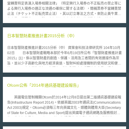
當轉賣特定表演入場券相關法律」（特定興行入場券の不正転売の禁止等に
よる興行入場券の適正な流通の確保に関する法律），簡稱票券不當轉賣禁
止法（チケット不正転売禁止法），其以訂立專法之方式，來防止黃牛業者
先大量取得票券，再以賺取高額差價之方式牟利。其重點包括： 禁止行
為：(1)不當轉賣票券；(2)以不當轉賣為目的而讓售票券。 適用範圍：在日
本國內所舉行，且得為不特定多數人得共聞共見之電影、歌劇、舞台劇、音
樂、舞蹈及其他藝術或體育活動。 票券應記載事項： (1)發行人在販售時明
日本智慧財產推進計畫2015分析（中）
確表示，禁止未經發行人同意而進行買賣轉讓，並應將禁止事項記載於票券
上；(2)舉行表演之時間、地點及具入場資格者之指定座位；(3)發行人在販
日本智慧財產推進計畫2015分析（中） 資策會科技法律研究所 104年10月
售時，需採取確認入場者或購票者之姓名和聯繫方式等必要措施，並應將確
02日 日本智慧財產戰略本部於今年6月19日所公布「智慧財產推進計畫
認事項記載於票券上。 不當轉賣定義：以有償轉賣未得票券發行人事前同
2015」[1]，係以智慧財產的創造、保護、活用及三者間的有效連接作為宗
意轉讓之票券為業，並以超過售價之價格進行販賣。 日本政府並針對
旨，並以少子高齡化與地方經濟衰退、智財糾紛處理機制的使用狀況和便利
2019年9月份在日本所舉辦之橄欖球世界杯及2020年在東京所舉辦之奧運
性、以及內容產業海外拓展的潛力及對智財戰略之重要性為背景，提出三項
會加強宣導該法令。我國熱門活動、演唱會也常面臨黃牛掃票，再高額轉售
核心議題並分別剖析各項議題其現狀課題及主管部會應努力之方向，其中第
之問題。日本之立法模式，不失為我國參考借鏡之對象。
二項議題「活化智財紛爭處理機制」之內容如下： 一、活化智財紛爭處理
機制 （一）現狀與課題 1. 證據收集未見確實 在訴訟中，為能作成適切
Ofcom公佈「2014年通訊基礎建設報告」
的裁判，原告、被告兩側需提出充分的證據，惟專利侵權訴訟中，多數情況
下證據是為被告所掌握，權利人主張侵權之立證較為困難，就此日本認為應
英國電信管制機關Ofcom於2014年12月8日提出第二版通訊基礎建設報
就以下三點檢討證據收集程序的機能：在訴訟開始的階段，確保爭點整理之
告(Infrastructure Report 2014)。依據英國2003年通訊法(Communications
程序充分發揮效用；確保「文書提出命令」作為證明被告有侵害事實有力手
Act 2003)規定，Ofcom必須每三年向英國文化、媒體與體育大臣(Secretary
段之一，能充分發揮效用；作為證據收集的前提，確保證據保全制度能充分
of State for Culture, Media and Sport)提出英國電子通訊網路及服務檢討報
發揮效用。 2.權利安定性不足 從權利賦予乃至於紛爭處理的過程中，
告，此次報告是在2011年11月第一版通訊基礎建設報告之後，對於英國現
專利權等智財權之安定性亦相當重要。日本於2004年針對專利侵權訴訟，
有政策施行情況再進行檢討，重點在於檢視目前整體基礎設施建設情形，內
於專利法新增第104條之3[2]，導入「專利無效抗辯」之制度，其後雖然有
容大致可區分為：1. 網路及服務的覆蓋率、成效以及範圍、2. 頻譜使用、3.