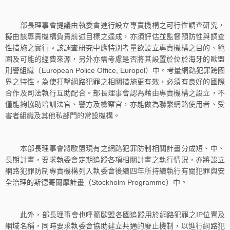
部長理事會提議由執委會進行設立專責機構之可行性調查研究，
擬由該專責機構負責前述目標之達成，亦須評估並監督預防性與調查
性措施之實行。該調查研究中應特別考量欲設立專責機構之目的、範
圍及可能的經費來源，另外亦需考慮是否將其設置於位於海牙的歐盟
刑警組織（European Police Office, Europol）中。考量網路犯罪跨國
界之特性，為使打擊網路犯罪之相關措施更有效，必須有良好的國際
合作及司法執行互助配合。部長理事會認為藉由專責機構之設立，不
僅能夠協助培訓法官、警方及檢察官，亦能做為聯繫網路使用者、受
害者組織及其他私部門的常設機構。
本部長理事會將歐盟現有之網路犯罪防制相關計畫分成短、中、
長期計畫，要求執委會定期追蹤各項相關計畫之執行情況，亦將設立
網路犯罪防制專責機構列入執委會後續四年所持續執行有關犯罪與安
全治理的斯德哥爾摩計畫（Stockholm Programme）中。
此外，部長理事會也呼籲歐盟各國追蹤用於網路犯罪之IP位置及
網域名稱，同時要求執委會協助建立共通的廢止機制，以進行網路犯