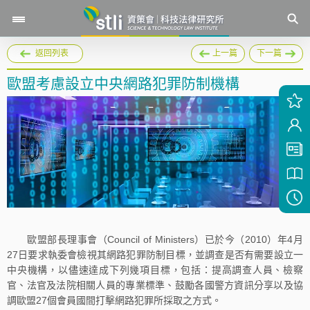
返回列表
上一篇
下一篇
歐盟考慮設立中央網路犯罪防制機構
歐盟部長理事會（Council of Ministers）已於今（2010）年4月
27日要求執委會檢視其網路犯罪防制目標，並調查是否有需要設立一
中央機構，以儘速達成下列幾項目標，包括：提高調查人員、檢察
官、法官及法院相關人員的專業標準、鼓勵各國警方資訊分享以及協
調歐盟27個會員國間打擊網路犯罪所採取之方式。