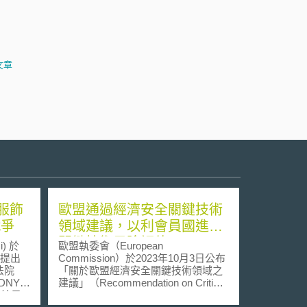
文章
與服飾
歐盟通過經濟安全關鍵技術
戰爭
領域建議，以利會員國進行
關鍵技術風險評估
i) 於
歐盟執委會（European
s)提出
Commission）於2023年10月3日公布
法院
「關於歐盟經濟安全關鍵技術領域之
 SDNY)
建議」（Recommendation on Critical
的結果
Technology Areas for the EU’s