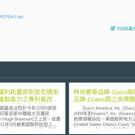
-263765A1.doc
引註此篇
權利耗盡原則是否適用
時尚奢華品牌-Gucci
複製能力之專利基改種
品牌-Guess間之商標
 待美國最高法院判定
最高法院於今年10月5號受
Gucci America, Inc. (Gucc
印第安那州種植大豆農民
2009年對Guess?, Inc. (Gues
non Hugh Bowman)之上訴，該農
商標侵權訴訟，美國聯邦地方
011年9月被美國聯邦巡迴上訴
(United States District Court,
定侵害Monsanto 公司的種子
於2012年5月在無陪審團審判