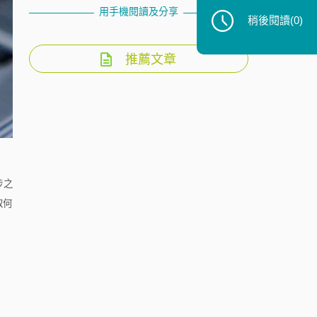
用手機閱讀及分享
稍後閱讀
(0)
推薦文章
涉之
取何