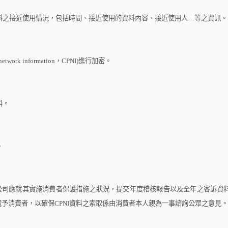
料之接近使用情況，包括時間、接近使用的資料內容、接近使用人
…
等之資訊。
 network information
，
CPNI)
進行加密。
料。
。
公司應就其實施消費者保護措施之狀況，提交年度稽核報告以及全年之客訴資
電予消費者，以確保
CPNI
資料之索取係由消費者本人親為一事諮詢公眾之意見。