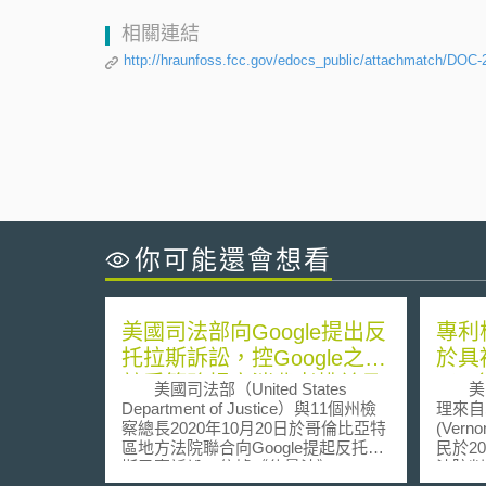
相關連結
http://hraunfoss.fcc.gov/edocs_public/attachmatch/DOC
你可能還會想看
美國司法部向Google提出反
專利
托拉斯訴訟，控Google之反
於具
競爭策略損害消費者權益且
子?
美國司法部（United States
美國
扼殺創新
Department of Justice）與11個州檢
理來自
察總長2020年10月20日於哥倫比亞特
(Ver
區地方法院聯合向Google提起反托拉
民於2
斯民事訴訟，依據《休曼法》
法院判