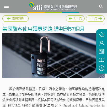
返回列表
上一篇
下一篇
美國駭客使用殭屍網路 遭判刑57個月
鑑於網際網路發達，日常生活中之購物、儲匯業務均能透過網路完
成，為生活增加許多的便利，然犯罪行為亦隨著科技之發展，悄悄的從傳
統社會轉移到虛擬世界。根據美國司法部公佈的資料顯示，目前因違反美
國
18 U.S.C. §1030
電腦詐欺法規定（
Fraud and Related Activity in