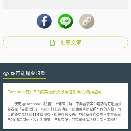
推薦文章
你可能還會想看
Facebook支付5.5億美元解決涉及侵犯隱私的訴訟案
使用過Facebook（臉書）上傳照片時，不難發現其內建功能可透過臉
部辨識「自動標記」（tag）好友的功能，建議用戶標記照片內的人物，而
自從該功能於2011年啟用後，始終存有侵害用戶隱私權的疑慮。本案訴訟
自2015年開始，及針對臉書「自動標記」的標籤建議功能爭論。美國於
2018年經美國聯邦法院裁定，該功能在未經用戶同意的情況下蒐集並存儲
相關使用者的生物特徵資料（biometric data），違反美國伊利諾州