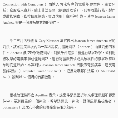
Connection with Computers
）而進入司法程序的電腦犯罪案件，主要包
括：竊取私人資料、線上非法交易（網路詐欺等）、駭客攻擊行為、製作
或散佈病毒、遙控僵屍網路、竄改信用卡資料等行為。其中
Jeanson James
Ancheta
案是一個具指標意義的案件。
今年五月洛杉磯
R. Gary Klausner
法官做出
Jeanson James Ancheta
案的
判決，該案是美國境內第一起因為使用僵屍網路（
botnets
）而被判刑的案
件。
Ancheta
被控攻擊政府網站、對數千台電腦主機進行駭客攻擊，並利用
被攻擊的電腦串聯成僵屍網路，進行寄發廣告信或具破壞性的駭客攻擊以
牟利而遭起訴。本案判決
Jeanson James Ancheta
因散佈電腦病毒、違反電
腦詐欺法（
Computer Fraud Abuse Act
）、違反垃圾郵件法案（
CAN-SPAM
Act
）被判以
57
個月的有期徒刑。
根據助理檢察官
Aquilina
表示，該案件是美國近年來處理電腦犯罪案
件中，量刑最重的一個判決，希望透過此一判決，對僵屍網路操控者（
botmasters
）及居心不良的駭客產生嚇阻之效果。