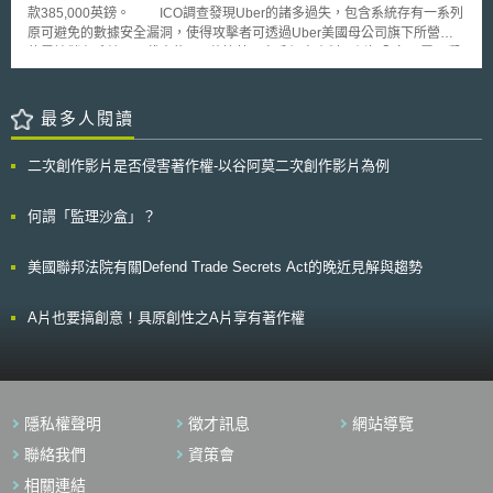
（ISMS））；其次，針對個人資料，業者應制定隱私政策和服務利用規
如：協會、醫療診所(Arztpraxis)、稅務顧問(Steuerberater)……等行業，遵
款385,000英鎊。 ICO調查發現Uber的諸多過失，包含系統存有一系列
約，並遵守個資法規定；然後，為確保健康資料之保存管理和相互運用性，
循DSGVO的參考指引，提供進一步的遵循指示。
原可避免的數據安全漏洞，使得攻擊者可透過Uber美國母公司旗下所營運
系統應具備雙向資料傳輸之功能；最後，本指引提供檢核表供業者自行檢
的雲端儲存系統，下載大約270萬筆英國客戶個人資料，例如全名、電子郵
查，業者亦應在網站上公佈自行檢查結果。
件及電話號碼等。該事件亦影響了Uber在英國8萬多名司機的相關營運紀
錄，如旅程詳情及支付金額。然而，受影響的客戶和司機竟達一年多未被告
知此個資外洩事故。相反的，Uber反而向攻擊者妥協並支付了10萬美元，
最多人閱讀
以銷毀被盜取的數據。 ICO認為，這不僅為Uber資料安全之問題，且
當時未採取任何措施通知可能受影響的人，或對其提供任何協助，已完全忽
二次創作影片是否侵害著作權-以谷阿莫二次創作影片為例
視受害客戶和司機之權益。而對攻擊者支付贖金後即保持沉默，亦非對於網
路攻擊之適當反應，Uber未完善的數據保護措施，以及隨後的決策與行
為，反將可能會加劇受害者權益的受損。 因此，ICO認為該事件已嚴重
何謂「監理沙盒」？
違反了英國1988年資料保護法（Data Protection Act 1998, DPA）第7條的
原則，有可能使受影響的客戶和司機面臨更高的詐欺風險，故從嚴判處
美國聯邦法院有關Defend Trade Secrets Act的晚近見解與趨勢
Uber高達385,000英鎊罰款。
A片也要搞創意！具原創性之A片享有著作權
隱私權聲明
徵才訊息
網站導覽
聯絡我們
資策會
相關連結