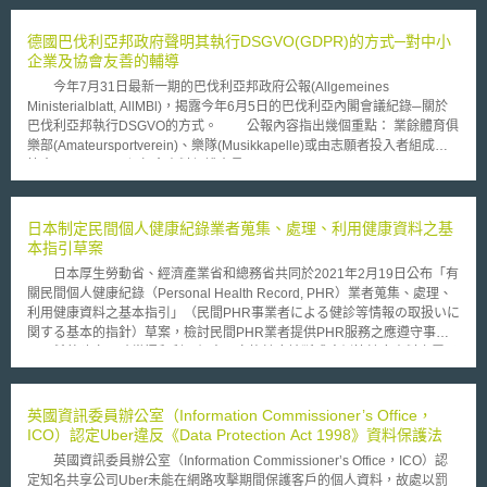
（Illinois）生物識別資料隱私法（Biometric Information Privacy Act）。雖
然臉書已開始公開與用戶說明其可選擇關閉其識別功能，並針對上述聯邦法
德國巴伐利亞邦政府聲明其執行DSGVO(GDPR)的方式─對中小
院判決提出上訴，卻仍於2019年8月敗訴。因此臉書同意以5.5億美元和
企業及協會友善的輔導
解，用於支付伊利諾州的用戶（符合條件的）及訴訟相關費用。
今年7月31日最新一期的巴伐利亞邦政府公報(Allgemeines
Ministerialblatt, AllMBl)，揭露今年6月5日的巴伐利亞內閣會議紀錄─關於
巴伐利亞邦執行DSGVO的方式。 公報內容指出幾個重點： 業餘體育俱
樂部(Amateursportverein)、樂隊(Musikkapelle)或由志願者投入者組成的
協會(Verein)，不須任命資料保護官員(Datenschutzbeauftragten, DSB)。
如果因為對法律的不熟悉而初次違反DSGVO，並不會被罰款；相關單位的
指示和建議將優先於處罰。因依據DSGVO第83條第1項規定，處罰應該是
有效、適當且具有懲戒性的。故對於非第一次違反的情況，就可能直接依據
日本制定民間個人健康紀錄業者蒐集、處理、利用健康資料之基
DSGVO第83條規定處以罰款。 巴伐利亞邦不能接受「警告律師」
本指引草案
(Abmahnanwälten)告誡企業資料保護行為違規的做法。 邦政府將向有關單
日本厚生勞動省、經濟產業省和總務省共同於2021年2月19日公布「有
位進一步確認DSGVO中的相關規定，其應用尤其必須能夠確保正確且適當
關民間個人健康紀錄（Personal Health Record, PHR）業者蒐集、處理、
的符合DSGVO的目標。 邦政府將與協會和中小企業進行進一步有關
利用健康資料之基本指引」（民間PHR事業者による健診等情報の取扱いに
DSGVO適用的討論。 在巴伐利亞邦政府公布的新聞稿中，總理馬庫斯
関する基本的指針）草案，檢討民間PHR業者提供PHR服務之應遵守事
索德進一步表示：「DSGVO實現了更大程度的隱私保護，但不應該成為官
項，希望建立正確掌握和利用個人、家族健康診斷或病例等健康資料之電子
僚主義的怪物。巴伐利亞將提供對協會及中小企業都友善的DSGVO適用方
紀錄制度。 本指引所稱之「健康資料」，係指可用於個人自身健康管
式。我們提供的是幫助，而不是懲罰。」內政部長Joachim Herrmann則表
理之敏感性個人資料，如預防接種、健康診斷、用藥資訊等；而適用本指引
示：「DSGVO希望促使人民接受，但不是在人民的日常生活製造更多的困
之業者為蒐集、處理、利用上開健康資料並提供PHR服務之業者。根據指引
英國資訊委員辦公室（Information Commissioner’s Office，
擾和額外的官僚主義。最重要的是，所有的協會、許多有志願者投入的地方
規定，PHR業者應針對資訊安全對策、個人資料處理、健康資料之保存管理
ICO）認定Uber違反《Data Protection Act 1998》資料保護法
或中小企業，必須透過適當和正確地應用DSGVO，來保護其免受過度的資
和相互運用性及其他等4大面向採取適當措施。首先，在資訊安全對策部
料保護要求。」 巴伐利亞資料保護監督辦公室(BayLDA, Bayerische
英國資訊委員辦公室（Information Commissioner’s Office，ICO）認
份，業者需取得風險管理系統之第三方認證（如資訊安全管理系統制度
Landesamt für Datenschutzaufsicht)並進一步公布了對許多中小企業，
定知名共享公司Uber未能在網路攻擊期間保護客戶的個人資料，故處以罰