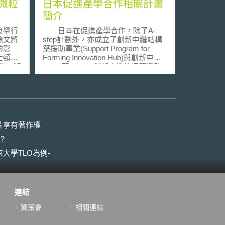
微粒
日本促進產學合作相關計畫
簡介
良舉行
日本在促進產學合作，除了A-
論文將
step計劃外，亦成立了創新中繼站構
的影
築援助事業(Support Program for
士頓太
Forming Innovation Hub)與創新中心
同僚，將
(COI)等。 創新中繼站構築援助
於一週
事業，由JST協助國立研發法人推動
發現儘
改革，以強化法人之效能，並做為大
會造成
學與企業之中繼站，大學主司研究，
碳奈米
企業則負責產業化階段，中間點則由
甚至殺
JST與國立研發法人一同合作。JST
噬細胞
負責召集人才、評定人才並進行創業
片享有著作權
，不過
援助、技術調查與分析。國立研發法
?
組所使
人則提供人才培育及交流所需之資源
，他估
(例如：機具設備的整修與提供，推動
大學TLO為例-
法規限
研究開發等等)。 創新中心(COI)
人員在
則是政府預測未來10年之社會變遷及
人口結構，再根據未來社會可能之需
全與健
要，以建立理想社會為目標，通常進
連結
與其同事，
行具有高難度、高風險研發之創新中
管的老
心。目前日本有18個創新中心分佈全
資策會
相關連結
國各地，由國家指定企業與大學共同
對心臟與
進行，但是研究負責人只能是大學。