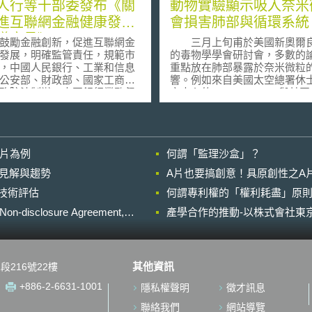
人行等十部委發布《關
動物實驗顯示吸入奈米
進互聯網金融健康發展
會損害肺部與循環系統
導意見》
勵金融創新，促進互聯網金
三月上旬甫於美國新奧爾
發展，明確監管責任，規範市
的毒物學學會研討會，多數的
，中國人民銀行、工業和信息
重點放在肺部暴露於奈米微粒
公安部、財政部、國家工商總
響。例如來自美國太空總署休
務院法制辦、中國銀行業監督
空中心的John T. James與其
員會、中國證券監督管理委員
奈米微粒噴入老鼠的呼吸道，
國保險監督管理委員會、國家
與三個月後再進行檢驗，結果
信息辦公室，在經中國共產黨
管類似煤煙的碳奈米球狀物不
國務院同意後，於7月18日聯
傷害，可是相當質量的商品化
影片為例
何謂「監理沙盒」？
了《關於促進互聯網金融健康
管卻會顯著的損及肺部組織，
指導意見》。(下稱《指導意
死幾隻老鼠。研究人員發現巨
的晚近見解與趨勢
A片也要搞創意！具原創性之A
) 該《指導意見》首次讓中
(macrophages)會困住奈米管
進行技術評估
聯網金融正式從「野蠻生
何謂專利權的「權利耗盡」原則
隨之死亡。James認為研究小
「監管真空」，走向了「分類
用的劑量並不是非常不切實際
losure Agreement,
產學合作的推動-以株式會社東京
和「有法可依」，按照《指導
計在目前的美國聯邦碳吸入量
，未來在監管職責劃分上，人
制下，相對於人體重量，工作
將負責互聯網支付業務的監督
17天之內會吸入相等的劑量。
銀監會負責包括個體網路借貸
美國西維吉尼亞州國家職業安
其他資訊
段216號22樓
小額貸款在內的網路借貸以及
康協會的Petia Simeonova
信託和互聯網消費金融的監督
也觀察到接受類似劑量碳奈米
+886-2-6631-1001
隱私權聲明
徵才訊息
證監會負責股權式群眾募資和
鼠會產生富含微粒的肺肉芽腫
基金銷售的監督管理；保監會
(granulomas)，研究人員也
聯絡我們
網站導覽