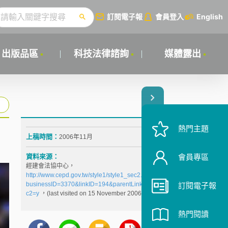
訂閱電子報
會員登入
English
出版品區
科技法律諮詢
媒體露出
熱門主題
上稿時間：
2006年11月
資料來源：
會員專區
經建會法協中心，
http://www.cepd.gov.tw/style1/style1_sec2.jsp?
businessID=3370&linkID=194&parentLinkID=0&gose
訂閱電子報
c2=y
，(last visited on 15 November 2006)
熱門閱讀