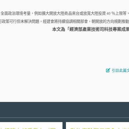
全面政治環境考量，例如擴大開放大陸商品來台或放寬大陸投資
40
％上限等
行政策可行但未解決問題，經建會將持續協調相關部會，朝開放的方向規劃推動
本文為「經濟部產業技術司科技專案成
引註此篇