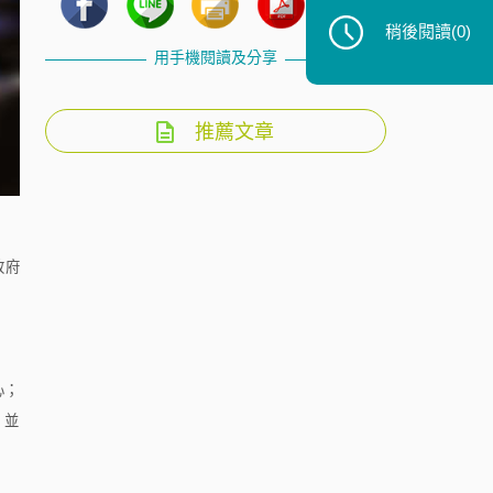
稍後閱讀
(0)
用手機閱讀及分享
推薦文章
政府
心；
，並