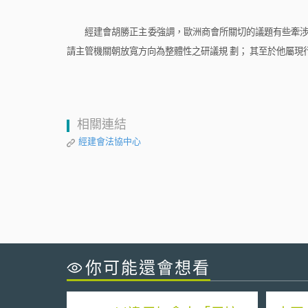
經建會胡勝正主委強調，歐洲商會所關切的議題有些牽涉
請主管機關朝放寬方向為整體性之研議規
劃；
其至於他屬現
相關連結
經建會法協中心
你可能還會想看