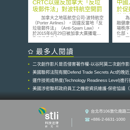
CRTC以違反加拿大「反垃
中國
圾郵件法」對波特航空開罰
於促
的指
加拿大之地區航空公司-波特航空
為鼓
（Porter Airlines），因違反當地「反
融健康
垃圾郵件法」（Anti-Spam Law），
場秩序
於2015年6月29日被加拿大廣播電視
化部、
及通訊委員會(Canadian Radio-
局、國
television and Telecommunications
管理委
Commission，簡稱CRTC）裁罰
會、中
最多人閱讀
150,000美元。 2014年7月1日施
互聯網
行之反垃圾郵件法，係為杜絕因濫發
中央、
二次創作影片是否侵害著作權-以谷阿莫二次創作
郵件而對資料當事人造成困擾所制
合發布
定。在該法中，針對寄送商業電子訊
發展的
美國聯邦法院有關Defend Trade Secrets Act
息要求需符合「獲得當事人同意」、
見》
「識別發送人之資訊」、「取消訂閱
運作技術成熟度(Technology Readiness Level)
國的互
功能設計」等三項條件。然而，波特
長」、
美國涉密聯邦政府員工之機密資訊維護-保密協議（Non-disc
航空所寄出之商業電子訊息，卻：(1)
監管」
NDA）之使用
未設計退訂機制供資料當事人選擇退
意見》
訂;(2)未提供法規要求之發送人完整聯
民銀行
絡訊息;(3)資料當事人提出取消商業電
管理；
台北市106敦化南路二
子郵件訂閱之請求，未於法定之10個
和網路
工作日內執行；(4)自2014年7月至
互聯網
+886-2-6631-1000
2015年2月寄出之每一封商業電子郵
管理；
件，波特航空無法證明其已獲當事人
互聯網