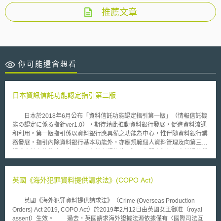
推薦文章
你可能還會想看
日本資訊信託功能認定指引第二版
日本於2018年6月公布「資料信託功能認定指引第一版」（情報信託機
能の認定に係る指針ver1.0），期待藉此推動資料銀行發展，促進資料流通
和利用。第一版指引係以資料銀行應具備之功能為中心，惟伴隨資料銀行業
務發展，指引內除資料銀行基本功能外，亦應規範個人資料管理及向第三方
提供資料之條件等內容，加上有論者認為第一版內有關資料銀行定義過於偏
重功能描述，故總務省和經濟產業省於2019年1月起召開檢討會，重新檢討
上開指引，最終於2019年10月8日公布「資料信託功能認定指引第二版」
（情報信託機能の認定に係る指針ver2.0）。 第二版指引更新重點包括
英國《海外犯罪資料提供請求法》(COPO Act）
︰（1）修正資料銀行定義︰第一版指引僅強調資料銀行之功能，第二版則
增加資料銀行之目的和資料銀行與個人間關係等內容；（2）重新定義並詳
英國《海外犯罪資料提供請求法》（Crime (Overseas Production
細說明資料種類和蒐集方法；（3）修正資料信託功能認定基準︰新增複數
Orders) Act 2019, COPO Act）於2019年2月12日由英國女王御准（royal
業者共同經營資料銀行，隱私保護對策以及確保資料銀行透明性和個人資料
assent）生效。 過去，英國請求海外證據法源依據僅有〈國際司法互