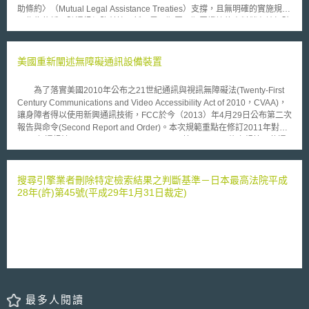
之自主控制等規定；（4）新增資料信託功能模範條款之應記載事項︰包括
助條約〉（Mutual Legal Assistance Treaties）支撐，且無明確的實施規範
與限制行為能力人締結契約之程序，以及向第三方提供資料之條件等規定。
可作為依循。隨通訊網路科技日新月異，犯罪及犯罪證據的資料儲存地打破
為確保資料銀行透明性和個人資料之自主控制，第二版指引新增資料倫理審
國界。《海外犯罪資料提供請求法》即是給予海外犯罪資料提請求程序一個
查會規定，要求資料銀行設置資料倫理審查會並定期向其報告，審查會則應
明確的規範。在與他國簽署條約（designated international co-operation
就個人與資料銀行間契約、個資利用目的、向第三方提供資料之條件等事項
arrangement，指：司法互助條約或英國內閣大臣依法指定的條約）之前提
美國重新闡述無障礙通訊設備裝置
提供建議。
下，《海外犯罪資料提供請求法》授權英國執法機構與相關單位
（appropriate officer）可向法院聲請搜索票，並憑藉搜索票請求被搜索自
為了落實美國2010年公布之21世紀通訊與視訊無障礙法(Twenty-First
然人或法人，提供儲存於英國境外的電子資料（electronic data）或特種電
Century Communications and Video Accessibility Act of 2010，CVAA)，
子資料（excepted electronic data）。本法所稱「電子資料」係指以電子儲
讓身障者得以使用新興通訊技術，FCC於今（2013）年4月29日公布第二次
存的資料；「特種電子資料」則是指法律專業人士與其客戶的通訊紀錄，或
報告與命令(Second Report and Order)。本次規範重點在修訂2011年對
自然人與死者在具有保密義務之情況下所產生的紀錄。 在英格蘭、威
1934年通訊法(Communications Act of 1934)第716、718條之規範，使通
爾斯和北愛爾蘭，可依《海外犯罪資料提供請求法》向法院聲請搜索令的相
訊服務與設備製造之業者，負擔更多的無障礙義務。 針對第716條，規
關單位包含：員警（constable）、英國稅務海關總署（Revenue and
範消費者終端設備，包括手機、筆記型電腦或平板電腦等，在安裝或具備瀏
Customs）、英國嚴重詐欺辦公室（Serious Fraud Office, SFO）、特許金
覽器後，將被視為具有提供先進通訊服務(Advanced Communications
搜尋引擎業者刪除特定檢索結果之判斷基準－日本最高法院平成
融調查人員（accredited financial investigator）、反恐金融調查人員
Services，ACS)之能力，而須提供身障人士無障礙使用非互連VOIP(non-
28年(許)第45號(平成29年1月31日裁定)
（counter-terrorism financial investigator）、英國金融行為監理總署
interconnected VoIP)、電子通訊與視訊會議服務。第二次報告與命令相較
（Financial Conduct Authority）依法指定的調查人員或其他內閣大臣所公
於2011年，FCC將消費者終端設備皆納為先進通訊服務，而須承擔無障礙
告之規則所指名的人員。在蘇格蘭則是檢察官（procurator fiscal）、員
義務，本次規則限縮設備製造商之無障礙使用義務。至於第718條則是要求
警、英國稅務海關總署、英國金融行為監理總署依法指定的調查人員或其他
手機製造商與電信服務商提供之手機，如具有網路瀏覽器，則須能使視障者
內閣大臣所公告之規則所指名的人員。海外犯罪資料提供請求之搜索票有效
無障礙使用。例如以語音將網址輸入於地址攔(Address Bar)、或是準確使
期間，係獲准當日起算三個月。
用工具鍵(例如是回復鍵)，增加提供瀏覽器業者(e.g .微軟Google)之義務。
FCC要求2013年10月8日以後生產、提供的設備與服務，皆須符合第
716、718條規範，使身障者更得方便使用通訊設備。不過， ACS在下述條
最多人閱讀
件可不受無障礙使用限制： 1.手機無法進行相容。 2.設備為客製化、且未有