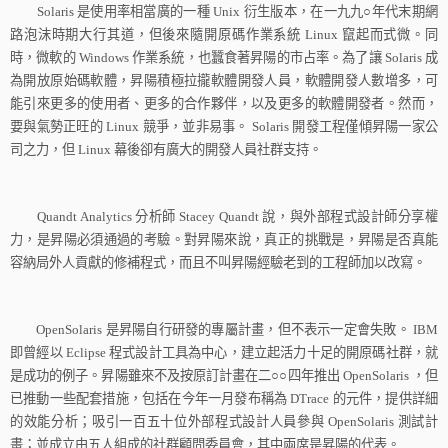
Solaris
是使用率相當廣的一種
Unix
衍生版本，在一九九
○
年代末期網
路泡沫時期大行其道，但後來隨開原碼作業系統
Linux
竄起而式微。同
時，微軟的
Windows
作業系統，也蠶食著昇陽的市占率。為了讓
Solaris
成
為開放原始碼軟體，昇陽積極拉攏軟體開發人員，軟體開發人數增多，可
能引來更多的使用者、更多的合作夥伴，以及更多的軟體開發者。然而，
要與氣勢正旺的
Linux
競爭，並非易事。
Solaris
開發工程僅傾昇陽一家公
司之力，但
Linux
幕後卻有廣大的開發人員社群支持。
Quandt Analytics
分析師
Stacey Quandt
說，與外部程式設計師分享權
力，是昇陽必須通過的考驗。對昇陽來說，真正的挑戰是，昇陽是否真能
容納局外人貢獻的修補程式，而且不叫昇陽經驗老到的工程師加以改寫。
OpenSolaris
是昇陽自行研發的專屬計畫，但不表示一定會失敗。
IBM
即曾經以
Eclipse
程式設計工具為中心，建立起活力十足的開原碼社群，就
是成功的例子。昇陽雖來不及按原訂計畫在二
○○
四年推出
OpenSolaris
，但
已推動一些配套措施，包括在今年一月發布稱為
DTrace
的元件，提供詳細
的效能分析；吸引一百五十位外部程式設計人員參與
OpenSolaris
測試計
畫；並成立由五人組成的社群顧問委員會，其中兩席是昇陽的代表。