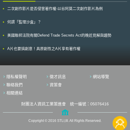
公開販售。 美國於2010年時超過40%以上的成年人，使用網際網路收
發郵件、或獲取即時消息，但是，身障者卻難以享有資通訊的便利性。是
二次創作影片是否侵害著作權-以谷阿莫二次創作影片為例
故，這次FCC對第716、718條重新闡述，是否能降低美國身障者之數位落
差，更能受益於科技的進步，將是未來持續觀察的重點。
何謂「監理沙盒」？
美國聯邦法院有關Defend Trade Secrets Act的晚近見解與趨勢
A片也要搞創意！具原創性之A片享有著作權
隱私權聲明
徵才訊息
網站導覽
聯絡我們
資策會
相關連結
財團法人資訊工業策進會 統一編號：05076416
Copyright © 2016 STLI,III. All Rights Reserved.