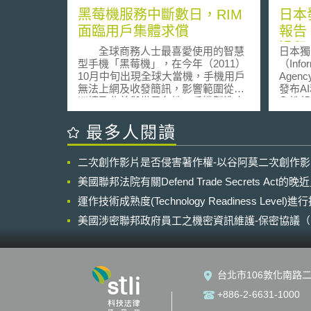
黑莓機服務中斷數日，RIM
日本
面臨用戶集體求償
報告
過程
全球商務人士最喜愛使用的智慧
日本獨
措施
型手機「黑莓機」，在今年（2011）
（Infor
10月中旬出現全球大當機，手機用戶
Agen
無法上網及收發簡訊，影響範圍從歐
發布A
洲擴及北美與世界各地。手機製造商
全性報
Research In Motion (RIM)的首席執行
過程中
長Mike Lazaridis在官網上以視訊公開
年來，
最多人閱讀
向全球用戶道歉，並提出可免費下載
術及其
100美元的應用軟體作為補償。然而
針對A
二次創作影片是否侵害著作權-以谷阿莫二次創作
此舉無法平息用戶的怒火，許多使用
險亦層
者正打算對RIM提出訴訟求償，因為
年1月
美國聯邦法院有關Defend Trade Secrets Act
中斷服務害他們錯失許多訊息與會議
第三位
時間。 加拿大魁北克的高等法院
運作技術成熟度(Technology Readiness Level)
風險，
就收到使用者對RIM要求經濟補償的
降低A
美國涉密聯邦政府員工之機密資訊維護-保密協議（Non-disc
集體訴訟，因為RIM所提出的補償措
險。 安全性報告指出，有高達67%的
NDA）之使用
施根本無法彌補中斷服務數天的損
企業職
失。若法院認同訴訟主張，RIM遭求
AI，
償的總額或許很高，不過使用者提出
資料「
台北市106敦化南路二
的訴求是中斷服務的1.5天，他們無法
框。由
使用月付25元加幣的無線網路服務，
提供A
+886-2-6631-1000
因此按比例分攤每件可能僅1.25元。
業秘密