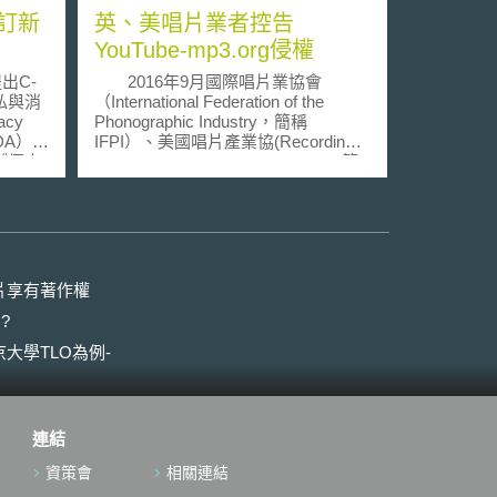
訂新
英、美唱片業者控告
YouTube-mp3.org侵權
出C-
2016年9月國際唱片業協會
私與消
（International Federation of the
acy
Phonographic Industry，簡稱
PCDA）。
IFPI）、美國唱片產業協(Recording
《個人
Industry Association of America，簡
nal
稱RIAA)及英國唱片產業協會(British
tronic
Phonographic Industry，簡稱BPI)對
件
全球最大的串流音樂翻錄網站
件法中關
「YouTube-mp3.org」展開法律行
、完整
動，指控該網站違反YouTube的服務
。目前
準則，且侵害音樂著作權。目前該案
片享有著作權
讀階段。
件由美國加州聯邦法院審理。
?
「YouTube-mp3.org」將串流音樂變
I普
成可供下載的音樂檔案，使用者只需
大學TLO為例-
自動化
在該網站(YouTube-mp3.org)複製貼上
等數位
原YouTube的音樂影片網址，即能將
為有必
其轉為MP3檔案下載使用。RIAA表示
保私部
運營商透過該網站已經獲利數百萬美
連結
下之隱
元的廣告收入，卻未支付任何金錢報
科學及
酬給音樂家或著作權權利持有人，因
資策會
相關連結
e and
此控告YouTube-mp3. org及該站負責