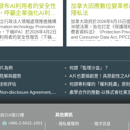
發布AI利用者的安全性
加拿大因應數位變革修
，呼籲企業強化AI利用
隱私法
中的營業秘密保護管理
立行政法人情報處理推進機構
加拿大政府於2026年6月15日提
mation-technology Promotion
36號法案，旨在訂定《保護隱
cy，下稱IPA）於2026年4月2日
費者資料法》（Protection Priv
I利用者的安全性報告（下稱安
and Consumer Data Act, P
告），並呼籲企業強化AI利用
該法案將更改已有25年歷史之
的營業秘密保護管理措施。 近
資料保護與電子文件法》（Perso
以生成式AI為首的人工智慧技
Information Protection and Elec
應用急速發展，但另一方面，
Documents Act，下稱電子文
I開發與運用所衍生之安全性風
法），以PPCDA取代電子文
影片為例
何謂「監理沙盒」？
出不窮。IPA針對其於今(2026)
於隱私保護之規範，以更全面
發布之10大資訊安全威脅中的
之法律框架保障個人隱私權利
的晚近見解與趨勢
A片也要搞創意！具原創性之A
風險，即AI應用所帶來的網路
PPCDA僅為草案，現仍在一
進行技術評估
發布安全性報告，期協助企業
何謂專利權的「權利耗盡」原則
壹、事件摘要 加拿大現行私部門之隱
I利用過程中的營業秘密外洩風
私法規已執行25年，然而隨著A
losure Agreement,
產學合作的推動-以株式會社東京
及、深偽技術之出現、演算法
員會透過個人帳號使用生成式
決策及網路對兒童資料之蒐集
且有高達77%會直接將公司內部
新興隱私問題，加拿大政府認
複製貼上」到生成式AI對話
要調整其現行隱私規範，以確
其他資訊
段216號22樓
於雲端AI係藉由網路串接方式
門之隱私規範能因應數位時代
I服務，因此人員若將企業之營
私風險。為此，加拿大創新、
+886-2-6631-1001
隱私權聲明
徵才訊息
輸入AI中，即意味著將企業之
經濟發展部（Innovation, Scienc