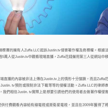
p)極限格鬥錦標賽的擁有人Zuffa LLC起訴Justin.tv侵害著作權及商標權。根據
過5萬人從Justin.tv中觀看現場直播，Zuffa花錢僱用第三人從網站中
直播的內容被非法上傳在Justin.tv上的情形十分猖獗，而且Zuffa
ustin. tv預防或限制非法下載等等的侵權活動。Zuffa LLC的律師
見，我們相信Justin. tv實際上是想要引誘他們的使用者去做著作權侵
」
每年提供付費觀看內容給有線電視或是衛星電視，並且在2009年獲得了