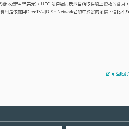
質影像收費54.95美元)。UFC 法律顧問表示目前取得線上授權的會員
項費用是依據與DirecTV和DISH Network合約中約定的定價，價格不
引註此篇