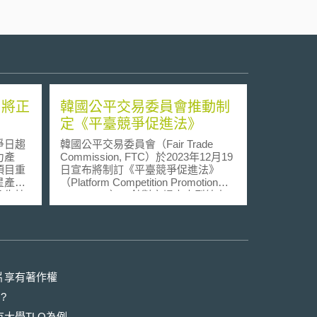
 將正
韓國公平交易委員會推動制
定《平臺競爭促進法》
爭日趨
韓國公平交易委員會（Fair Trade
力產
Commission, FTC）於2023年12月19
項目重
日宣布將制訂《平臺競爭促進法》
星產業
（Platform Competition Promotion
及生技
Act, PCPA），針對市場中大型線上
兆通訊
平臺業者，提前認定為具有市場主導
是南韓
地位，禁止提供優惠待遇
韓產業
（preferential treatment）及搭售（tie-
sale）等不公平競爭行為，保護小型
、數位
企業及避免消費者受到大型線上平臺
型機器
業者壟斷市場的影響。 《平臺競爭促
片享有著作權
體、新
進法》將透過營業收入、使用者數
?
路、數
量、市場份額及市場參進障礙等特定
池；這
條件，認定平臺業者是否具有市場主
大學TLO為例-