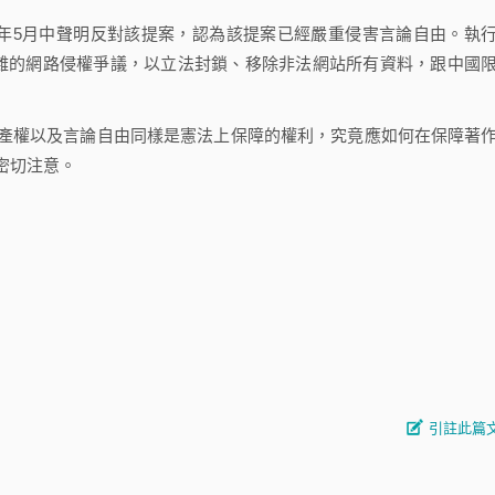
）也於今年5月中聲明反對該提案，認為該提案已經嚴重侵害言論自由。執
段解決複雜的網路侵權爭議，以立法封鎖、移除非法網站所有資料，跟中國
權以及言論自由同樣是憲法上保障的權利，究竟應如何在保障著
密切注意。
引註此篇