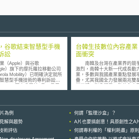
，谷歌結束智慧型手機
台韓生技數位內容產業
訴訟
面衝突
Apple）與谷歌
南韓及台灣在產業界的競
ogle）旗下的摩托羅拉移動公司
激烈，南韓十大新一代成長動
orola Mobility）已明確決定就所
業，多數與我國產業重點發展
智慧型手機技術的專利訴訟達
疊，尤其我國全力發展兩兆雙
月16日周
半導體、影像顯示、數位內容
聲明，此次和解並未包含專利
產業及近期政府大力推動第三
權的協議。聲明中指出「蘋果
及第四兆數位電視產業，也都
亦同意在某些專利改良的領域
十大主力產業，未來將面臨南
蘋果和使用谷歌的
嚴厲挑戰。 南韓選定十大新一代
影片為例
何謂「監理沙盒」？
roid軟體技術製造手機的公司，已
成長動力產業，包括生物科技
球提出許多類似的訴訟，以保
電視／廣播、影像顯示、智慧
的晚近見解與趨勢
A片也要搞創意！具原創性之A
的技術。蘋果認為Android手機
人、未來型汽車、新一代半導
進行技術評估
谷歌軟體技術，複製於iPhone
何謂專利權的「權利耗盡」原則
一代行動通信、智慧型家庭網
申
位內容／軟體產業、新一代電
losure Agreement,
產學合作的推動-以株式會社東京