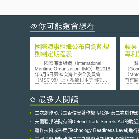
你可能還會想看
國際海事組織公布自駕船規
蘋果
則制定期程表
專利
國際海事組織（International
蘋果（
Maritime Organization, IMO）於2018
（Go
年6月5日第99次海上安全委員會
（Mot
（MSC 99）上，根據日本等國提
有有關
案，開始進行監理範圍之界定與檢討
成和解。 兩家公司於5
等相關工作（Regulatory Scoping
五共同
Exercise, RSE）。於MSC 99之會議
交互授
最多人閱讀
上，IMO已暫定自駕船之定義與自動
與谷歌
化等級，並於2018年12月3日至12月7
可進行合作」 
二次創作影片是否侵害著作權-以谷阿莫二次創作
日於英國倫敦召開之MSC 100會議上
And
進一步確定RSE框架，公布自駕船規
經在全
美國聯邦法院有關Defend Trade Secrets Act
則之制定期程表，具體措施將分為兩
護自己
階段實行。第一階段預計在2019年9
運作技術成熟度(Technology Readiness Level)
所使用
月前釐清可能妨礙自駕船航行，或者
手機。 依據兩家公司提出的
美國涉密聯邦政府員工之機密資訊維護-保密協議（Non-disc