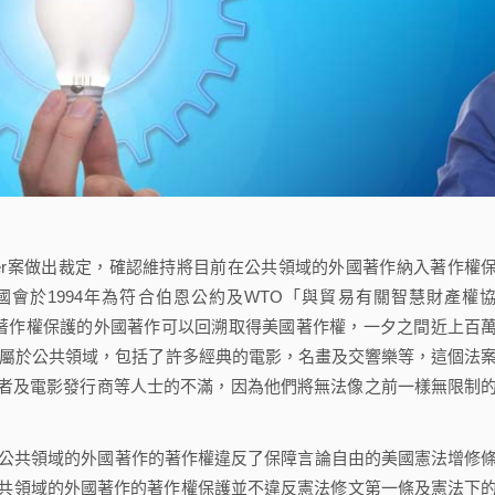
Holder案做出裁定，確認維持將目前在公共領域的外國著作納入著作權
為，美國國會於1994年為符合伯恩公約及WTO「與貿易有關智慧財產權
取得著作權保護的外國著作可以回溯取得美國著作權，一夕之間近上百
國不再屬於公共領域，包括了許多經典的電影，名畫及交響樂等，這個法
者及電影發行商等人士的不滿，因為他們將無法像之前一樣無限制
公共領域的外國著作的著作權違反了保障言論自由的美國憲法增修
公共領域的外國著作的著作權保護並不違反憲法修文第一條及憲法下