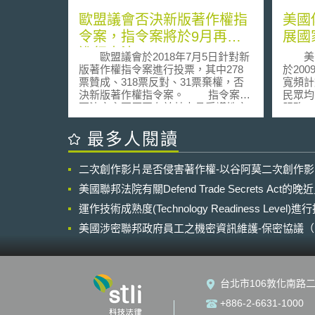
歐盟議會否決新版著作權指
美國
令案，指令案將於9月再次
展國
進行表決
歐盟議會於2018年7月5日針對新
美國聯
版著作權指令案進行投票，其中278
於20
票贊成、318票反對、31票棄權，否
寬頻計
決新版著作權指令案。 指令案被
民眾均
否決之主要原因在於其中具爭議性之
服務。 此項引發廣大爭議的寬
Article 11、13。Article 11規定，網路
計畫係
資訊整合平台業者（aggregation
甦與再投
最多人閱讀
service）未來在引用他人所發佈之新
and Re
聞資料或以超連結，連結至該新聞網
所周知
二次創作影片是否侵害著作權-以谷阿莫二次創作
頁時，非營利之平台業者需取得出版
前，FC
者之同意，營利之平台業者則需支付
電信法
美國聯邦法院有關Defend Trade Secrets Act
使用費，外界將此稱為「超連結稅」
見調查書
（link tax）;而Article 13則規定，網路
運作技術成熟度(Technology Readiness Level)
集各界
資訊整合平台業者需確保上傳之內容
何為「
美國涉密聯邦政府員工之機密資訊維護-保密協議（Non-disc
未侵害他人之著作權，否則當上傳資
進美國
NDA）之使用
訊有侵害他人著作權之情形，平台業
推動是
者亦應負相關責任。 非營利之網
更有效
路資訊整合平台業龍頭之一〈維基百
此次，
台北市106敦化南路二
科（Wikipedia）〉認為該指令案之通
下列要
過恐將對其造成影響，為表達抗議於
式確保
+886-2-6631-1000
2018年7月4日關閉維基百科西班牙、
服務；