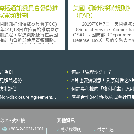
傳播通訊委員會發動推
美國《聯邦採購規則》
家寬頻計劃
（FAR）
邦通訊傳播委員會(FCC)
2019年8月7日，美國總務
09年04月08日宣佈開始推展國家
（General Services Administrat
劃進程，以達到能使每位美國
GSA）、國防部（Department 
有能力負擔與使用寬頻網路的
Defense, DoD）及航空暨太
頻
（National Aeronautics and Sp
植基於2009年的「美國經濟復
Administration, NASA）共
資法」(American Recovery
暫行規定（interim rule），依據
investment Act of 2009)─即眾
美國《國防授權法》（National
的「振興經濟方案」。在此之
Defense Authorization Act, 
影片為例
何謂「監理沙盒」？
C曾於2007年04月根據1996年
修正美國《聯邦採購規則》（Fed
第706節發佈法規制定提議意
Acquisition Regulation, FA
的晚近見解與趨勢
A片也要搞創意！具原創性之A
(NOI，FCC 09-31)，希望蒐
共及國家安全為由，禁止美國
進行技術評估
對於以下四個問題的看法：1.)
何謂專利權的「權利耗盡」原則
構購買或使用包括華為、中興
先進通訊服務」？；2.) 如何促
海康威視、海能達及大華科技等
losure Agreement,
產學合作的推動-以株式會社東京
民眾先進通訊的使用；3.) 目前
國大陸企業、子公司與關係企
否合理合時？4.) 何種方式可以
供之電信或視頻監控設備及服
推動先進通訊服務發展。
令並擴及經美國國防部長與國
該計畫將獲得72億美元以實現
局局長或聯邦調查局局長協商
其他資訊
段216號22樓
求：1.) 以最有效能與效率的方
理認為屬特定國家地區所擁有
全美民眾能接近使用寬頻網路
之實體，或與該國家地區的政
+886-2-6631-1001
隱私權聲明
徵才訊息
2.) 提出人民有能力負擔與寬頻
繫者。該暫行規定已於2019年8