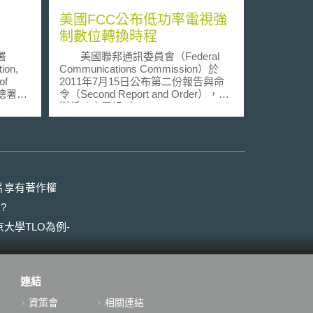
美國FCC公布低功率電視強
制數位轉換時程
署
美國聯邦通訊委員會（Federal
ion,
Communications Commission）於
of
2011年7月15日公布第二份報告與命
空總署
令（Second Report and Order），針
ace
對低功率電視（low power television,
同發布一項
簡稱LPTV）數位轉換時程進行規範，
2019
並預訂於2015年9月1日強制關閉低功
率類比電視訊號的放送。 美國國
NDAA）
會已於2009年6月12日強制關閉類比
eral
電視訊號的放送，但此規定僅適用於
R），以公
全功率電視台，並未及於低功率電
片享有著作權
聯邦機
視。所謂的低功率電視，為FCC於
?
通訊、
1984年針對在地性質的、小型的社區
5家中
電視服務所創設的類型；這些社區有
大學TLO為例-
業所提
可能地處鄉野，但也有可能為大都會
務。禁
區內的個別社區。 FCC在這份命
家情報
令中同時要求現行使用700Mhz頻段
後，合
(channels 52-69)的類比與數位低功率
連結
或控制
電視台應在2011年9月1日前提交轉換
府有聯
規劃（displacement applications），
資策會
相關連結
月13
並於2011年12月31日停止使用