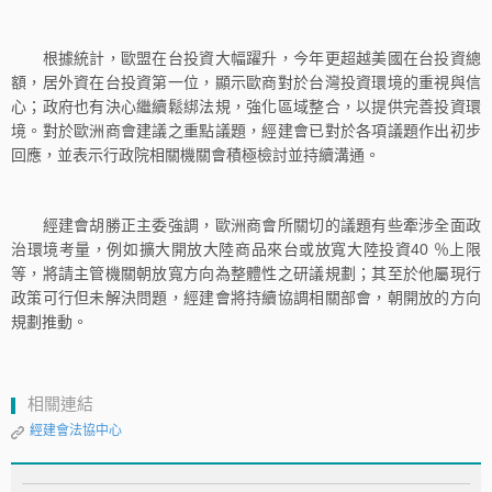
根據統計，歐盟在台投資大幅躍升，今年更超越美國在台投資總
額，居外資在台投資第一位，顯示歐商對於台灣投資環境的重視與信
心；政府也有決心繼續鬆綁法規，強化區域整合，以提供完善投資環
境。對於歐洲商會建議之重點議題，經建會已對於各項議題作出初步
回應，並表示行政院相關機關會積極檢討並持續溝通。
經建會胡勝正主委強調，歐洲商會所關切的議題有些牽涉全面政
治環境考量，例如擴大開放大陸商品來台或放寬大陸投資40 ％上限
等，將請主管機關朝放寬方向為整體性之研議規劃；其至於他屬現行
政策可行但未解決問題，經建會將持續協調相關部會，朝開放的方向
規劃推動。
相關連結
經建會法協中心