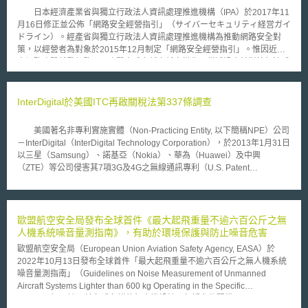
日本經濟產業省與獨立行政法人資訊處理推進機構（IPA）於2017年11
月16日修正並公佈「網路安全經營指引」（サイバーセキュリティ経営ガイ
ドライン）。經產省與獨立行政法人資訊處理推進機構為推動網路安全對
策，以經營者為對象於2015年12月制定「網路安全經營指引」。惟因近年
來網路攻擊越發頻繁，且攻擊方式亦越來越多樣化，僅透過事前對策無法妥
善因應網路攻擊問題，故日本經產省與獨立行政法人資訊處理推進機構合
作，參考歐美等國網路安全對策修正方向，擬加強企業事後檢測、應對和復
原措施，並舉辦「網路安全經營指引修正研究會」，修訂「網路安全經營指
InterDigital於美國ITC再啟關稅法第337條調查
引」。 本次修正未更改經營者應認識之三大原則︰(1)經營者應對網路
安全有所認知，並作為領者者採取對策；(2)商業夥伴和委託者在內之供應
美國著名非專利實施實體（Non-Practicing Entity, 以下簡稱NPE）公司
鍊安全對策；(3)不論平時或緊急時，網路安全相關資訊之公開應與關係者
－InterDigital（InterDigital Technology Corporation），於2013年1月31日
進行適當溝通，而是修正10大經營重要項目中第5項、第8項和第9項，分別
以三星（Samsung）、諾基亞（Nokia）、華為（Huawei）及中興
為︰(1)「建構網路安全風險應對措施」加入包含「攻擊檢測」在內之風險
（ZTE）等公司侵害其7項3G及4G之無線通訊專利（U.S. Patent
應對措施；(2)「事件被害復原體制之整備」加入「遭受網路攻擊時復原之
No.7190966、No.7286847、No.7616970、No.7941151、
準備」；(3)「包含商業夥伴和委託者在內之全體供應鍊對策及狀況掌握」
No.7706830、No.78009636、No.7502406）為由，向美國國際貿委員會
加入「供應鍊對策強化」等記載。 日本政府希望透過上開指引之修正，建
（United States International Trade Commission, 以下簡稱USITC）提請
構安全之網路經營環境。
依美國關稅法第337條啟動專利侵權調查（案號：337-TA-868）
歐盟航空安全局發布全球首件《最大起飛重量不逾六百公斤之無
InterDigital成立於1972年，主要研發領域聚焦於「無線語音及數據通訊系
人機系統噪音量測指南》，有助於環境保護與防止噪音危害
統」，所持有的專利組合涵蓋了現今2G、3G、4G及IEEE 802等相關主流
歐盟航空安全局（European Union Aviation Safety Agency, EASA）於
技術。依據PatentFreedom於2013年1月的統計資料，InterDigital共持有
2022年10月13日發布全球首件「最大起飛重量不逾六百公斤之無人機系統
2961項美國有效專利，於全球NPE中排名第四。作為典型的NPE，
噪音量測指南」（Guidelines on Noise Measurement of Unmanned
InterDigital本身並不自行使用所擁有的專利，而係以「授權予手持裝置製造
Aircraft Systems Lighter than 600 kg Operating in the Specific
商、半導體製造公司或其他設備製造商」作為主要商業營運模式。 因
Category），適用於各式各樣的無人機設計，包括多旋翼機
此，為確保專利能發揮最大運用效益，InterDigital會主動搜尋市場中潛在的