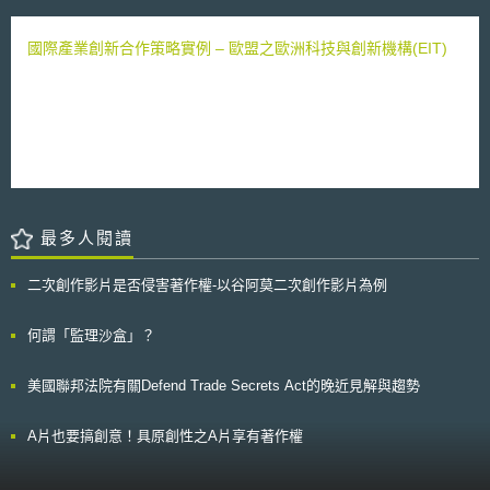
（multicopters）、固定翼航空器（fixed-wing aircraft）、直升機與動力起
侵權人，並透過法律訴訟手段，促使其支付授權金。其中，USITC的「關稅
降航空器（powered-lift aircraft）等。 該指南旨在提供低度與中度風險
法第337條」調查程序，即為重要的策略手段之一，因其所需的審理時間較
（Low and Medium Risk）特定類別無人機運行時，具一致性的噪音量測程
國際產業創新合作策略實例 – 歐盟之歐洲科技與創新機構(EIT)
一般法院的民事訴訟程序為短，且於確認存在專利權侵害之情事後，其裁決
序與方法。該方法係考量實際層面與心理聲學（psychoacoustics），即有
效力可透過禁制令（Exclusion Order）或暫停及停止令（Cease And
關人類對於無人機聲音的感知，設計為提供可重複且準確量測噪音，可量測
Desist Order）直接對被控侵權人的產品進口及銷售造成重大影響，故在為
最大起飛重量（Maximum Take-Off Weight, MTOM）小於600公斤的無人
數不少的案件中，被告往往會選擇給付授權金以求停止關稅法337條之調查
機，以落實歐盟環境保護的高度水準，並防止噪音對人體健康的重大影響。
程序。 由於本案中遭調查的產品幾乎涵蓋了各廠商於市場中的主要產
而所謂特定類別（specific category）包括包裹遞送、電力巡檢、鳥類管制
品（例如三星的Galaxy Note、Tab及S系列、Nokia Lumia系列、中興的4G
（bird control）、測繪服務（mapping services）、空中監視（aerial
移動熱點設備、華為的Activa 4G手機等），故引起了產業界的高度關注。
surveillance）等活動。 此份指南雖不具強制性，亦非無人機認證規範，然
針對本案，USITC已於2月4日宣布啟動為期16個月的侵權調查，並定於
而噪音是許多歐洲民眾所關注的問題，各國航空主管機關仍可以該指南為基
2014年6月4日前完成所有調查，其後續調查結果及本案如何發展，值得持
準要求營運商，使之在自然公園或人口稠密區域等敏感環境運行無人機時可
續觀察。
最多人閱讀
降低噪音。同時，無人機製造商、營運商或噪音量測組織，亦可依據該指南
確立與特定設計及操作相關的噪音水準。此外，可將由此而生的噪音水準報
告提供給EASA，以建立可供營運商與主管機關使用的線上公眾資料庫
二次創作影片是否侵害著作權-以谷阿莫二次創作影片為例
（online public repository）。
何謂「監理沙盒」？
美國聯邦法院有關Defend Trade Secrets Act的晚近見解與趨勢
A片也要搞創意！具原創性之A片享有著作權