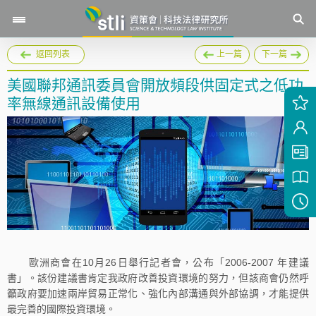
返回列表
上一篇
下一篇
美國聯邦通訊委員會開放頻段供固定式之低功
率無線通訊設備使用
歐洲商會在10月26日舉行記者會，公布「2006-2007 年建議
書」。該份建議書肯定我政府改善投資環境的努力，但該商會仍然呼
籲政府要加速兩岸貿易正常化、強化內部溝通與外部協調，才能提供
最完善的國際投資環境。