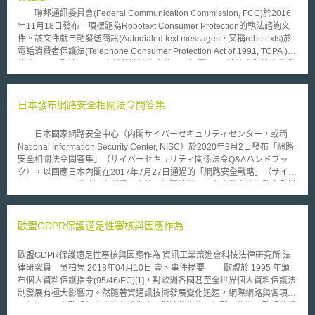
高價值資產及高影響系統制定遷移計畫，分別於2030年12月31日前及2031
聯邦通訊委員會(Federal Communication Commission, FCC)於2016
年12月31日前完成其於金鑰建立及數位簽章方面採用PQC。此外，要求將
年11月18日發布一項標題為Robotext Consumer Protection的執法諮詢文
PQC納入《聯邦採購法規》（Federal Acquisition Regulation）與承包商管
件。該文件就自動發送簡訊(Autodialed text messages，又稱robotexts)於
理架構中。 總統行政命令第14413號要求更新《國家量子戰略》（National
電話消費者保護法(Telephone Consumer Protection Act of 1991, TCPA )內
Quantum Strategy），包含促進商業化與部署、支持關鍵技術生態系，以及
的適用予以釐清。 在該執法諮詢文件內，解釋TCPA法條中對於自動撥
建立合作關係；並設立量子電腦應用開發與科學研究計畫（Quantum
號系統定義為任何可以儲存或是產出號碼並自動撥打的設備。該法對於自動
Computer for Application Development and Discovery Science），推動
撥號系統之限制，包含通話(call)、預錄語音(prerecorded calls)及簡訊
量子感測、量子網路及供應鏈生態系發展，同時透過投資限制、貿易管制及
(texts)，除非已取得接收方的明示同意(prior express consent)，或符合下列
日本發布網路安全相關法令問答集
技術保護措施等方式，保護敏感技術。 整體而言，前述兩項行政命令分別
狀況之一，方得以自動撥號系統為之： (1) 基於緊急狀況， (2) 在依循消費
自PQC遷移、關鍵基礎設施與聯邦採購制度，以及QIST之研發、供應鏈、
者隱私保護的情況下，對終端使用者為免費且獲得FCC的豁免， (3) 單純為
人才、技術保護與國際合作等面向，建構美國因應量子技術競爭與資安風險
日本國家網路安全中心（内閣サイバーセキュリティセンター，或稱
回收對聯邦所負擔的債務、或其所保證的債務。 值得注意的是，聯邦
之政策架構。
National Information Security Center, NISC）於2020年3月2日發布「網路
通訊委員會針對當下網路科技發展出的訊息傳送模式做出解釋，簡訊
安全相關法令問答集」（サイバーセキュリティ関係法令Q&Aハンドブッ
apps、以及任何符合TCPA自動撥號定義的「網路至電話之簡訊傳送」
ク），以回應日本內閣在2017年7月27日通過的「網路安全戰略」（サイバ
(Internet-to-phone text messaging)等兩種情況亦納入TCPA的適用。因此，
ーセキュリティ戦略）中所提及應整理相關法制，以利企業實施網路安全措
發送方主張對方已為事前同意者，應負擔舉證責任，並使消費者透過合理方
施與對策之決定。因此，內閣網路安全戰略本部（サイバーセキュリティ戦
式隨時取消其同意；於其主張不想再收到任何自動發送簡訊後，該發送方應
略本部）普及啟發‧人才培育專門調查會（普及啓発・人材育成専門調査
立即發送一封簡訊以確認接收者的「選擇退出」要求(opt-out request)。
会）於同年10月10日成立工作小組，針對網路安全相關法令進行推動與調
歐盟GDPR保護適足性審核與因應作為
再者，對於已移轉的門號進行自動簡訊之發送，不論發送方是否有認知
查工作。 本問答集內容涉及13項法律議題，包括議題如下： 說明網路
該門號換人持有，在未經該門號持有人同意的情況下，發送方至多只能對該
安全基本法（サイバーセキュリティ基本法）網路安全之定義與概要； 以
號碼自動發送一封簡訊；如之後再度自動發送簡訊，即判定違反TCPA規
歐盟GDPR保護適足性審核與因應作為 資訊工業策進會科技法律研究所 法
公司法為核心，從經營體制觀點說明董事義務，例如建立內部控制機制，以
範。 FCC此份文件雖從保護消費者的立場出發，但所設條件明顯苛
律研究員 吳柏凭 2018年04月10日 壹、事件摘要 歐盟於 1995 年頒
確保系統審核與資料揭露之適當性； 以個人資料保護法為核心，例如說明
刻，因此引發諸多爭議。此外引人注意的是，此文件發布前的一個月，ACA
布個人資料保護指令(95/46/EC)[1]，對歐洲各國甚至全世界個人資料保護法
個人資料的安全管理措施； 以公平交易法（不正競争防止法）為核心，說
International v. FCC一案才於10月19日結束言詞答辯，該案爭點主要為
制發展有極大影響力。然隨著資通訊技術發展變化迅速，網際網路與各項應
明在營業秘密的保護範圍內，利用提供特定資料與技術手段，來實施迴避行
FCC是否不當擴張適用TCPA，此案後續可用以追蹤該案聯邦法院是否肯認
用興起，既有歐盟個人資料保護指令面對這些變化已經難以為繼，歐盟執委
為係屬無效； 以勞動法規為核心，說明企業採取網路安全措施之組織與人