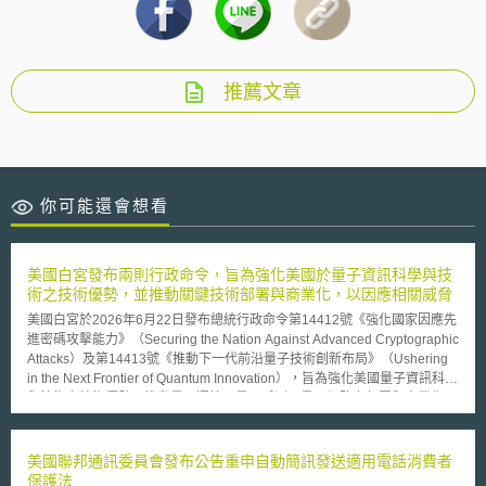
推薦文章
你可能還會想看
美國白宮發布兩則行政命令，旨為強化美國於量子資訊科學與技
術之技術優勢，並推動關鍵技術部署與商業化，以因應相關威脅
美國白宮於2026年6月22日發布總統行政命令第14412號《強化國家因應先
進密碼攻擊能力》（Securing the Nation Against Advanced Cryptographic
Attacks）及第14413號《推動下一代前沿量子技術創新布局》（Ushering
in the Next Frontier of Quantum Innovation），旨為強化美國量子資訊科學
與技術之技術優勢，推動量子運算、量子感測及量子網路之部署與商業化，
並加速導入後量子密碼學（Post-Quantum Cryptography, PQC），以因應
相關威脅。 總統行政命令第14412號聚焦於PQC遷移，推動聯邦資訊系統
遷移至國家標準與技術研究院核准之PQC聯邦資訊處理標準，並協助關鍵基
美國聯邦通訊委員會發布公告重申自動簡訊發送適用電話消費者
礎設施所有者及營運者完成轉換。並要求各機關指定PQC遷移負責人，另就
保護法