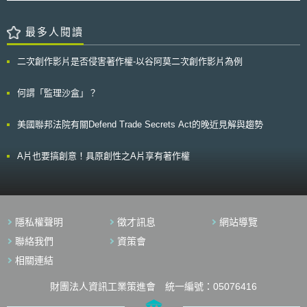
FCC對於TCPA的適用觀點。
會(European Commission) 出新的資料保護規則（General Data
為對策； 以資通訊網路、電信業者等為中心，說明IoT相關法律問題； 以契
Protection Regulation, GDPR），於2016年4月27日通過，5月4日公布，
約關係為中心，說明電子簽章、資料交易、系統開發、雲端應用服務等議
正式成為歐盟第2016/679號規則（Regulation (EU) 2016/679）[2]。由於
最多人閱讀
題； 網路安全相關證照制度，例如資訊處理安全確保支援人員； 說明其他
歐盟原則上禁止個人資料跨境傳輸，只有在被認可具有保護適足性
網路安全議題，例如逆向工程、加密、訊息共享等； 說明發生網路安全相
(Adequate level of protection)的國家或地區才能例外許可傳輸，因此如何
關事故之因應措施，例如數位鑑識； 說明當網路安全糾紛有涉民事訴訟時
二次創作影片是否侵害著作權-以谷阿莫二次創作影片為例
獲得歐盟保護適足性認可，就成為能否跨境傳輸歐盟個資的關鍵。 貳、重
應注意之程序； 說明涉及網路安全之刑法規範； 描述日本企業在實施網路
點說明 一、個人資料保護指令保護適足性審查規定 1995年的個人資料
安全措施時，應注意之相關國際規範，例如歐盟一般資料保護規則
保護指令，就有禁止會員國將個人資料跨境傳輸至對資料保護不具有保護適
何謂「監理沙盒」？
（General Data Protection Regulation, GDPR）與資料在地化（Data
足性之國家[3]。在第25條第2項中，對於保護適足性的審查，包括資料的性
Localization）等議題。 此外，隨著網路與現實空間的融合，各產業發
質、處理目的和期間、資料的發生地及最終目的地、該國家施行的普通法及
展全球化，相關法規也日益增加，惟網路安全相關法規，在原無網路安全概
美國聯邦法院有關Defend Trade Secrets Act的晚近見解與趨勢
特別法規範、以及安全措施等，透過個案綜合判斷是否具有保護適足性[4]。
念與相關法制的日本法上，卻鮮少有較為系統化的概括性彙編與解釋文件。
而關於具體的判斷標準，則依照第29條規定資料保護工作小組（Article 29
因而盤點並釐清網路安全相關法令則成為首要任務，故研究小組著手進行調
Data Protection Working Party）的指導文件[5]，其中對於法律規範審查，
A片也要搞創意！具原創性之A片享有著作權
查研究，並將調查結果—「網路安全法律調查結果」（サイバーセキュリテ
除了內容外，更重視個資保護的執行面。 二、GDPR保護適足性審查規定
ィ関係法令・ガイドライン調査結果）與「第四次關鍵基礎設施資訊安全措
GDPR延續了個人資料保護指令的規定，原則上禁止資料跨境傳輸至對
施行動計畫摘要表」（重要インフラの情報セキュリティ対策に係る第４次
資料保護不具有適足性之國家[6]。根據第45條第2項規定，適足性的評估包
行動計画）作為本問答集之附錄文件以資參酌。最後，NISC期待透過本問
括以下要素： 法治、對人權與基本自由之尊重、一般與部門之相關立法，
答集，可作為企業實施具體網路安全對策之實務參考。
包括有關公共安全、防衛、國家安全及刑法、公務機關對個人資料之接近使
隱私權聲明
徵才訊息
網站導覽
用權、及該等立法、資料保護規則、專業規則及安全措施之執行。 有一個
或以上獨立監管機關之存在及有效運作，或對象為國際組織時，確保及執行
聯絡我們
資策會
資料保護規則之遵守，包括充足之執行權，以協助及建議資料主體行使其權
相關連結
利，並與會員國之監管機關合作； 個人資料向其他第三國或國際組織進一
步移轉，該其他第三國或國際組織之規則、判例法、及有效且可執行之資料
財團法人資訊工業策進會 統一編號：05076416
主體權利及個人資料受移轉之資料主體有效之行政與司法救濟；第三國或國
際組織所加入之國際協定，或其他因具法律拘束力之合約或辦法、及從其參