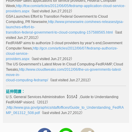
FedRAMP takes applications for service providers, Federal Computer
Week,
http://fcw.com/articles/2012/06/05/fedramp-application-cloud-service-
providers.aspx
（last visited Jun.27,2012）
GSA Launches Effort to Transition Federal Government to Cloud
Computing, PR Newswire,
http://www.prnewswire.com/news-releases/gsa-
launches-effort-to-
transition-federal-government-to-cloud-computing-157588565.html
（last
visited Jun.27,2012）
FedRAMP aims to authorize 3 cloud providers by year’s end,Government
Computer News,
http://gcn.com/articles/2012/06/07/fedramp-authorize-
cloud-service-
providers.aspx
（last visited Jun.27,2012）
The US Government’s Latest Move In Cloud Computing-FedRAMP, Cloud
Tweaks,
http://www.cloudtweaks.com/2012/06/the-us-governments-latest-
move-in-
cloud-computing-fedramp/
（last visited Jun.27,2012）
延伸閱讀：
U.S. General Services Administration【GSA】,Guide to Understanding
FedRAMP vision1（2012）
,
http://www.gsa.gov/graphics/staffoffices/Guide_to_Understanding_FedRA
MP_061312_508.pdf
（last visited Jun.27,2012）