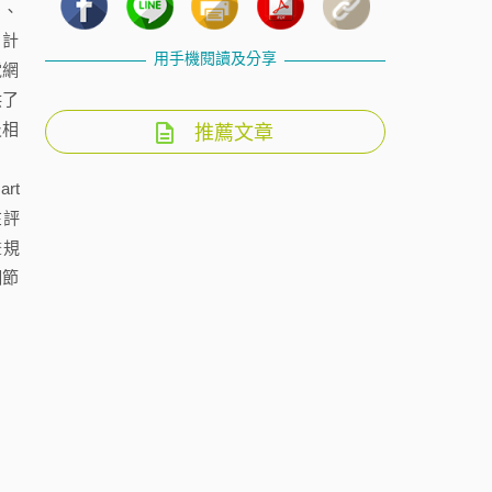
）、
、計
用手機閱讀及分享
電網
供了
及相
推薦文章
rt
在評
畫規
細節