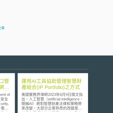
文章
口管
運用AI工具協助管理智慧財
網路
產組合(IP Portfolio)之方式
口與
t of
美國實務界律師2023年6月9日撰文指
及安全
出，人工智慧（artificial intelligence，
rity,
簡稱AI）將對智慧財產法律和策略帶
一暫行
來改變，大部分企業熟悉的改變是目
），對出
前仍有爭議的法律問題—由AI工具產