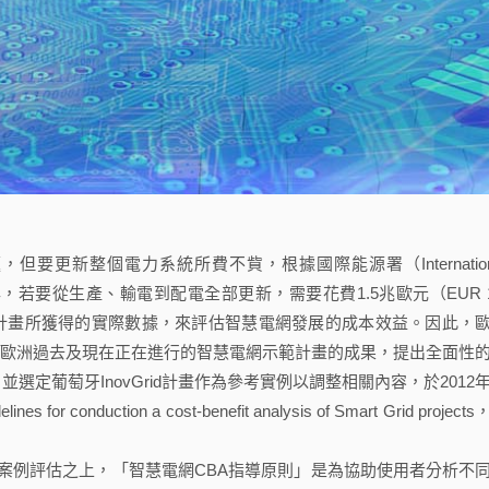
新整個電力系統所費不貲，根據國際能源署（Internation
至2030年，若要從生產、輸電到配電全部更新，需要花費1.5兆歐元（EUR 1
網示範計畫所獲得的實際數據，來評估智慧電網發展的成本效益。因此，
 JRC）分析了歐洲過去及現在正在進行的智慧電網示範計畫的成果，提出全面性
）評估架構，並選定葡萄牙InovGrid計畫作為參考實例以調整相關內容，於2012
uction a cost-benefit analysis of Smart Grid project
例評估之上，「智慧電網CBA指導原則」是為協助使用者分析不