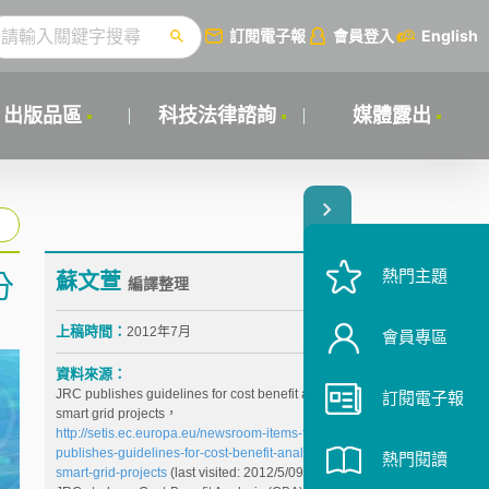
訂閱電子報
會員登入
English
出版品區
科技法律諮詢
媒體露出
熱門主題
蘇文萱
分
編譯整理
上稿時間：
2012年7月
會員專區
資料來源：
JRC publishes guidelines for cost benefit analysis of
訂閱電子報
smart grid projects，
http://setis.ec.europa.eu/newsroom-items-folder/jrc-
publishes-guidelines-for-cost-benefit-analysis-of-
熱門閱讀
smart-grid-projects
(last visited: 2012/5/09)