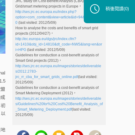
JRC study on Cost-Benefit Analysis (CBA) of Smart
Grid/smart metering projects in Europe，
稍後閱讀
(0)
http://ses.jrc.ec.europa.eu/index.php?
option=com_content&view=article&id=94&Itemid=14
0
(last visited: 2012/5/09)
How to analyse the costs and benefits of smart grid
projects (2012/04/27)，
http://ec.europa.eu/dgs/jrc/index.cfm?
id=1410&obj_id=14810&dt_code=NWS&lang=en&or
i=HPG
(last visited: 2012/5/09)
Guidelines for conduction a cost-benefit analysis of
Smart Grid projects (2012)，
http://ses.jrc.ec.europa.eu/images/stories/deliverable
s/2012.2783-
al
jrc_rr_cba_for_smart_grids_online.pdf
(last visited:
.5
2012/5/09)
Guidelines for conduction a cost-benefit analysis of
歐盟
Smart Metering Deployment (2012)，
的成
http://ses.jrc.ec.europa.eu/images/stories/deliverable
s/Guidelines%20for%20Cost%20Benefit_Analysis_of
年初
_Smart_Metering_Deployment.pdf
(last visited:
s，以
2012/5/09)
同地