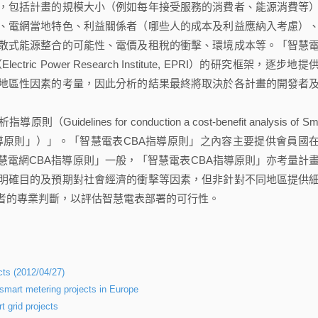
，包括計畫的規模大小（例如每年接受服務的消費者、能源消費等
、電網當地特色、利益關係者（哪些人的成本及利益應納入考慮）
散式能源整合的可能性、電價及租稅的衝擊、環境成本等。「智慧
 Power Research Institute, EPRI）的研究框架，逐步地提
地區性因素的考量，因此分析的結果最終將取決於各計畫的開發者
es for conduction a cost-benefit analysis of Sma
電表CBA指導原則」）」。「智慧電表CBA指導原則」之內容主要提供會員國
電網CBA指導原則」一般，「智慧電表CBA指導原則」亦考量計
明確目的及預期對社會經濟的衝擊等因素，但非針對不同地區提供
者的專業判斷，以評估智慧電表部署的可行性。
cts (2012/04/27)
smart metering projects in Europe
t grid projects