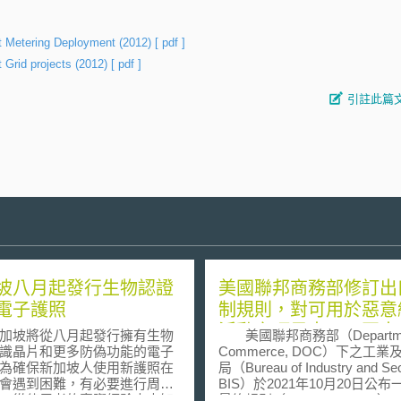
art Metering Deployment (2012)
[ pdf ]
t Grid projects (2012)
[ pdf ]
引註此篇
坡八月起發行生物認證
美國聯邦商務部修訂出
電子護照
制規則，對可用於惡意
活動之項目出口、再出
坡將從八月起發行擁有生物
美國聯邦商務部（Departmen
移轉進行管制
識晶片和更多防偽功能的電子
Commerce, DOC）下之工業
為確保新加坡人使用新護照在
局（Bureau of Industry and Secu
會遇到困難，有必要進行周全
BIS）於2021年10月20日公布
，從使用者的實際經驗中查知
最終規則（interim final rule