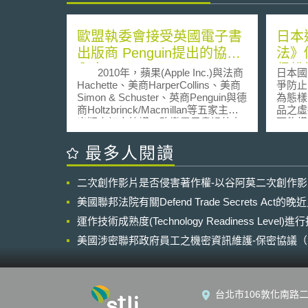
歐盟執委會接受英國電子書
日本
出版商 Penguin提出的協議
法》
內容
侵權
2010年，蘋果(Apple Inc.)與法商
日本國
Hachette、美商HarperCollins、美商
爭防止
Simon & Schuster、英商Penguin與德
為態樣
商Holtzbrinck/Macmillan等五家主要
品之虛
出版商訂定協議，改變電子書過往在
可能構
市場上的銷售模式。過去電子書係由
中發生
零售商(通常是網路書店)自行訂定銷
計於202
最多人閱讀
售價格，而今蘋果與五家出版商透過
中仿製
協議，改由出版商決定電子書在網路
轉讓，
二次創作影片是否侵害著作權-以谷阿莫二次創作
書店的銷售價。 歐盟執委會於
商品混
2011年3月對此展開反競爭(anti-
行轉讓
美國聯邦法院有關Defend Trade Secrets Act
competition)調查，認為這五家書商聯
競爭防
合蘋果公司限制零售書商定價的行為
運作技術成熟度(Technology Readiness Level)
及第2
有違反競爭法之虞。根據歐盟運作條
租行為
美國涉密聯邦政府員工之機密資訊維護-保密協議（Non-disc
約(Treaty on the Functioning of the
規範。
NDA）之使用
European Union, TFEU))第101條規
的規範
定，事業間協議與一致性行為足以影
及商標
響歐體會員國間交易，且以妨礙、限
其請求
台北市106敦化南路二
制或扭曲歐體共同市場競爭為效果或
次修法
目的者，與共同市場不相容，應予禁
範，使