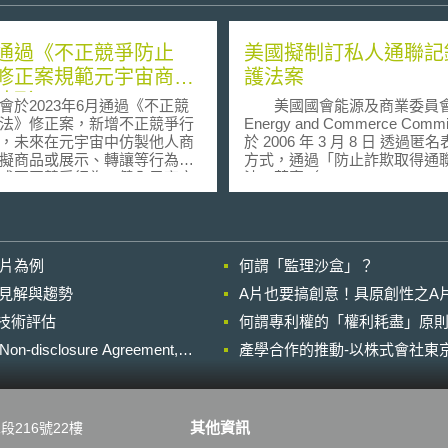
通過《不正競爭防止
美國擬制訂私人通聯記
修正案規範元宇宙商品
護法案
情形
會於2023年6月通過《不正競
美國國會能源及商業委員
法》修正案，新增不正競爭行
Energy and Commerce Commi
，未來在元宇宙中仿製他人商
於 2006 年 3 月 8 日 透過匿
擬商品或展示、轉讓等行為，
方式，通過「防止詐欺取得通
成不正競爭行為，健全元宇宙
法」草案（ Prevention of Fraud
商品侵權的法律應對基礎，預
Access to Phone Records A
4年6月13日施行。 在元宇宙
望透過立法的方式保障消費者
他人商品並在元宇宙中展示、
權，並要求電信公司加強保護
屬於透過電信線路導致與他人
之通聯記錄。由於各黨派對本
影片為例
何謂「監理沙盒」？
淆、以及使用相似商品描述進
有共識，故預計於近期排入國
、交付等行為，但依據《不正
後，順利完成立法。 根據美國國
的晚近見解與趨勢
A片也要搞創意！具原創性之A
止法》現行第2條第1項第1號
會議員 Joe Barton 表示，美
進行技術評估
號規定，對於仿製商品的轉讓出
何謂專利權的「權利耗盡」原則
於電話通聯記錄的取得並未進
缺乏透過電信線路態樣的實質
範，任何人均可輕易的透過網
losure Agreement,
產學合作的推動-以株式會社東京
商標法對於仿冒商標雖有一定
相關資料。由於通聯記錄中往
，但若只是仿冒商品設計未觸
許多個人之隱私或是敏感性資
侵權，受害人無法依商標法對
分不肖之徒（如身份竊盜者、
停止侵權或損害賠償。因此本
個人資料販賣商）會藉此故意
其他資訊
段216號22樓
擬補充元宇宙商品侵權的法規
人通聯記錄，以窺探隱私，甚
在元宇宙轉讓出租仿製商品直
進行犯罪行為。 有鑑於此，美國