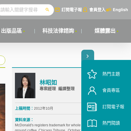
訂閱電子報
會員登入
English
出版品區
科技法律諮詢
媒體露出
熱門主題
林昭如
專案經理 編譯整理
會員專區
訂閱電子報
上稿時間：
2012年10月
資料來源：
熱門閱讀
McDonald's registers trademark for whole bean,
ground coffee, Chicago Tribune , October 4, 2012,