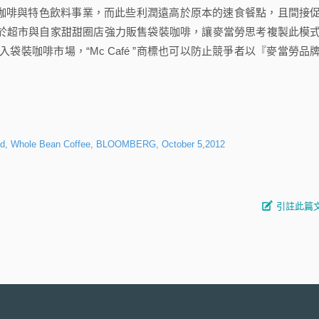
擴張咖啡與特色飲料事業，而此些利潤遠高於原本的速食餐點，且間接
nuts於超市與自家甜甜圈店強力販售袋裝咖啡，讓麥當勞思考複製此模
裝咖啡市場，“Mc Café ”商標也可以防止競爭者以『麥當勞品
round, Whole Bean Coffee, BLOOMBERG, October 5,2012
引註此篇