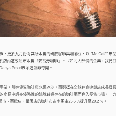
於咖啡，更於九月份將其所販售的研磨咖啡與咖啡豆，以 “Mc Café” 申
於店內甚或超市販售『麥當勞咖啡』。『如同大部份的企業，我們
ya Proud表示這並非奇聞。
業，引進優質咖啡與水果冰沙，而選擇在全球速食連鎖店成長緩
克的商標申請亦侵略性的跳脫普遍存在的咖啡廳而進入零售市場，一
藥妝店、量販店的咖啡市占率更由25.6 %提升至28.2 %。