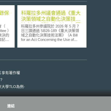
錄保
科羅拉多州議會通過《重大
決策領域之自動化決策技術
法案》，擬取代《人工智慧
會（
科羅拉多州參議院於 2026 年 5 月 7
消費者保護法》
ttee ）
日三讀通過 SB26-189《重大決策領
名表決的
域之自動化決策技術法案》（A Bill
聯記錄
for an Act Concerning the Use of
ulent
Automated Decision Making
ct ），希
Technology in Consequential
之隱私
Decisions，以下簡稱 ADMT 法
消費者
案），隨後於 5 月 9 日獲眾議院表決
法案已
通過。本法已於5月14日經州長簽
會議程
署，預計將於 2027 年 1 月 1 日起生
效施行： （一）核心規範：自動化決
片享有著作權
國目前對
策技術 本草案僅就涉及個人權利具有
?
行規
「重大決策」（Consequential
路購得
Decisions）影響之自動化決策技術，
大學TLO為例-
往包含
其應用領域包括：教育、就業、住
料，部
宅、金融貸款服務、保險、醫療保健
非法的
服務，以及必要之政府服務。顯示出
取得個
科羅拉多州意在針對可能引發系統性
連結
或以此
偏見、歧視或實質損害之高風險領域
加強保障消費者。 （二）開發者與部