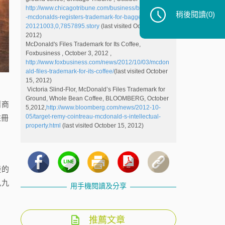
http://www.chicagotribune.com/business/breaking/chi
稍後閱讀
(0)
-mcdonalds-registers-trademark-for-bagged-coffee-
20121003,0,7857895.story
(last visited October 15,
2012)
McDonald's Files Trademark for Its Coffee,
Foxbusiness , October 3, 2012 ,
http://www.foxbusiness.com/news/2012/10/03/mcdon
ald-files-trademark-for-its-coffee/
(last visited October
15, 2012)
Victoria Slind-Flor, McDonald’s Files Trademark for
Ground, Whole Bean Coffee, BLOOMBERG, October
請商
5,2012,
http://www.bloomberg.com/news/2012-10-
05/target-remy-cointreau-mcdonald-s-intellectual-
註冊
property.html
(last visited October 15, 2012)
慢的
九九
用手機閱讀及分享
推薦文章