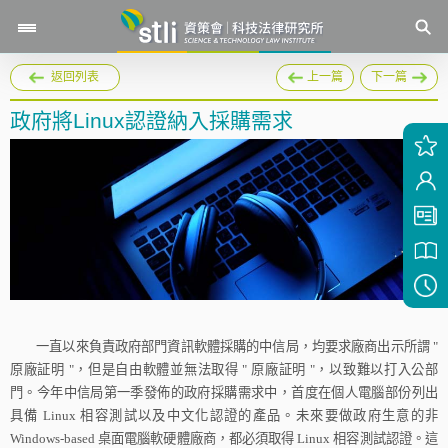
返回列表
上一篇
下一篇
政府將Linux認證納入採購需求
一直以來負責政府部門資訊軟體採購的中信局，均要求廠商出示所謂
"
原廠証明
"
，但是自由軟體並無法取得
"
原廠証明
"
，以致難以打入公部
門。今年中信局第一季發佈的政府採購需求中，首度在個人電腦部份列出
具備
Linux
相容測試以及中文化認證的產品。未來要做政府生意的非
Windows-based
桌面電腦軟硬體廠商，都必須取得
Linux
相容測試認證。這