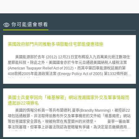
你可能還會想看
美國政府部門共同推動多項鼓勵住宅節能優惠措施
美國能源部於去年 (2012) 12月21日宣布將投入九百萬美元挹注數項住
屋節能科技。除此之外，美國國會亦於今年元旦通過美國納稅人緩稅法案
(American Taxpayer Relief Act of 2012)，而其中第四章能源稅延展的第
408款將2005年能源政策法案 (Energy Policy Act of 2005) 第1332條所創設
的能源效率新屋抵免 (Credit for Energy-efficient New Homes)，展期到
2013年年底。 據美國能源部長朱隸文 (Steven Chu) 表示，該國家庭平
均每戶每年花費近兩千美元於能源相關開銷，而其中有大部分皆因諸如住屋
的屋頂、閣樓或牆壁間的空氣洩漏而流失浪費。相關研究並顯示，百分之四
美國士兵曼寧因向「維基解密」網站洩漏國家外交及軍事情報而
十二的能源都喪失於建築外殼(building envelope)，包括門、屋頂、閣樓、
遭起訴22項罪名
牆、地板和地基之中。該部於是決定投資建築圍護科技 (building envelope
美國的情報分析員一等兵布蘭德利.曼寧(Brandly Manning)，被控訴22
technology)的改進，包涵有高效能的窗戶、屋頂及冷暖器設備。 另方
項包括通敵罪、非法取得並散布外交及軍事機密的文件給「維基揭密」網站
面，國會所通過的美國納稅人緩稅法案展延了包括能源效率新屋抵免(Credit
等妨害國家安全罪名，現被拘禁在馬里蘭州的米德堡。 曼寧一審由軍
for Energy-efficient New Homes)等十二項能源相關抵免或獎勵措施。其中
事法院審理，但軍事上訴審法院認為管轄權有爭議，為決定是否繼續適用軍
第408條的展延將使美國國民得其於就其符合能源之星(Energy Start)認證標
事法院的審理程序，今年10月10日舉行預審聽證會，由五人一組的普通法
準之隔熱保溫工程、外部窗戶及門等2005年後所產生裝修支出 (含勞務承
院法官受理。同時，維基解密、憲法人權中心、美聯社等新聞媒體，均要求