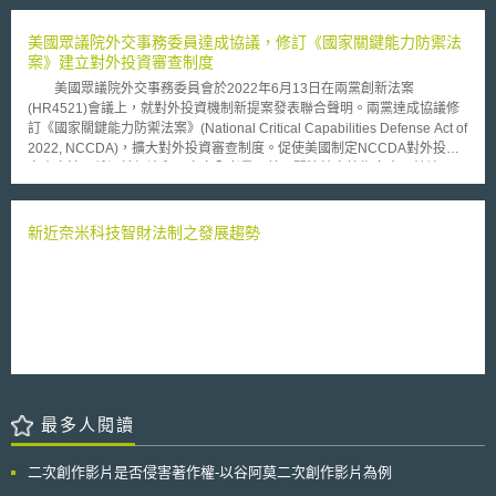
攬) 的百分之十，申報最高五百美元的賦稅減免。 2005 能源政策法法
軍事法庭依憲法第一修正案，提供曼寧案的相關卷宗資料，但政府發言人查
案所創設的能源效率新屋賦稅減免原定於2007年終止，之後由2006年的稅
得費雪上尉（Captain Chad Fisher）表示，第一憲法修正案沒有絕對的效
美國眾議院外交事務委員達成協議，修訂《國家關鍵能力防禦法
收抵免與醫療保健法案 (Tax Relief and Health Care Act of 2006) 延長至
力，也未賦予法院公開卷宗的義務。若記者和大眾想獲得案件的文件資料，
案》建立對外投資審查制度
2008，再由08年的能源改進與延長法案 (The Energy Improvement and
可透過「情報自由法」申請。但依「情報自由法」的申請程序非常冗長，而
Extension Act of 2008) 展延至2009。其後，10年的減稅、失業保險再授權
美國眾議院外交事務委員會於2022年6月13日在兩黨創新法案
且美聯社和曼寧的辯護律師大衛.庫姆斯（david Commbs）的申請都已遭拒
及工作機會增進法 (The Tax Relief, Unemployment Insurance
(HR4521)會議上，就對外投資機制新提案發表聯合聲明。兩黨達成協議修
絕，律師大衛只能在私人網誌上向關心曼寧案的民眾公布案件進度和內情。
Reauthorization, and Job Creation Act of 2010) 將其延伸至2011年年底，
訂《國家關鍵能力防禦法案》(National Critical Capabilities Defense Act of
憲法人權中心的律師Shayana Kadidal 表示，不公開卷宗資料，就算
而目前通過美國納稅人緩稅法案再將其延至2013年12月31日。
2022, NCCDA)，擴大對外投資審查制度。促使美國制定NCCDA對外投資
參與了聽證會也無法理解案件的真實面貌，而無法做出準確的報導。但軍事
審查立法乃係源於經濟和國家安全考量，美國關注特定技術向中國轉讓以及
法院對於憲法人權中心、新聞媒體及公眾要求公開法庭卷宗的訴求依然無動
美國企業可能透過特定投資幫助提升中國能力之風險。因此，雖然NCCDA
於衷。軍方和憲法人權中心將在之後會提交聲請，解釋為何他們認為軍事上
會給國際投資帶來不確定性，但美國兩黨及兩院內部仍支持實施特定形式的
訴審法院有權裁決卷宗是否公開。 曼寧下次庭期是明年2月4日，若通
對外投資審查程序，並且與利益相關者就如何制定強而有力且具針對性的對
新近奈米科技智財法制之發展趨勢
敵罪成立，曼寧將會被判終身監禁。
外投資機制進行建設性的討論，目的是確保美國不會將關鍵產業製造能力拱
手讓給外國競爭對手。 NCCDA授權成立國家關鍵能力委員會
(Committee on National Critical Capabilities)，由美國貿易代表署擔任主席
並與供應鏈安全相關聯邦機構成員共同組成，審查特定對外業務交易和活動
包括：界定需要境外投資審查的活動範圍、明訂出境審查流程、及關鍵產業
項目等。依據NCCDA第11條「國家關鍵能力(National Critical
Capabilities)」定義，指對美國至關重要的有形及無形的系統和資產，若此
類系統和資產無法開發、失能或遭到破壞，將對國家安全造成破壞性影響。
委員會應負責界定涉及「國家關鍵能力」產品、供應鏈和服務；列舉國家關
最多人閱讀
鍵能力產業領域包括：能源、醫療、通訊、國防、運輸、航空航太、機器
人、人工智慧、半導體、造船、水等。若美國人和外國實體從事「涵蓋活
動」者，必須在展開活動前至少60天以書面形式通知委員會。委員會將會通
二次創作影片是否侵害著作權-以谷阿莫二次創作影片為例
知審查，若確定所涵蓋的活動對國家關鍵能力構成不可接受的風險，委員會