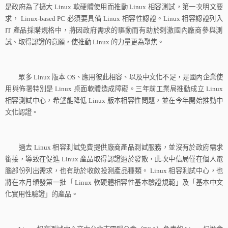
是政府為了擴大
Linux
軟硬體使用而推動
Linux
相容測試，第一次明文要
求，
Linux-based PC
必須要具備
Linux
相容性認證。
Linux
相容認證列入
IT
產品採購規格中，將因政府需求的驅動而有助於刺激國內廠商參與測
試、取得認證的意願，使推動
Linux
的力量更為聚焦。
眾多
Linux
版本
OS
、應用彼此相容、以及中文化不足，是國內企業使
用與佈署特別是
Linux
桌面軟體造成障礙。三年前工業局推動成立
Linux
相容測試中心，希望能降低
Linux
版本相容性問題，並在今年開始推動中
文化認證。
過去
Linux
相容測試免費提供廠商產品測試服務，並沒有於政府需求
銜接，導致在促進
Linux
產品取得認證過於發散，此次中信局僅在個人電
腦部份列出需求，也有助於收斂投測產品種類。
Linux
相容測試中心，也
將在本月頒發第一批「
Linux
軟硬體相容性基本驗證規範」及「基本中文
化實用性驗證」的產品。