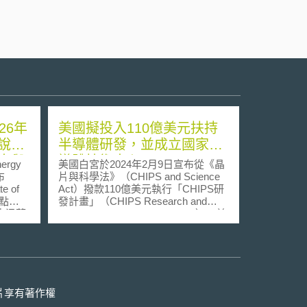
26年
美國擬投入110億美元扶持
說明
半導體研發，並成立國家半
出與
導體技術中心
ergy
美國白宮於2024年2月9日宣布從《晶
布
片與科學法》（CHIPS and Science
 of
Act）撥款110億美元執行「CHIPS研
盤點
發計畫」（CHIPS Research and
告涵蓋
Development (R&D) programs），並
與排放
將設立投資基金，協助美國新興半導
政策資料
體公司技術商業化發展。 CHIPS研發
，分析能
計畫源係於美國國會於2022年8月通
效率規
過《晶片與科學法》，提供527億美
 報
元的經費支持美國半導體產業，其中
、俄烏
390億美元用於補助半導體生產，110
片享有著作權
端高溫
億美元用於半導體研發。此次CHIPS