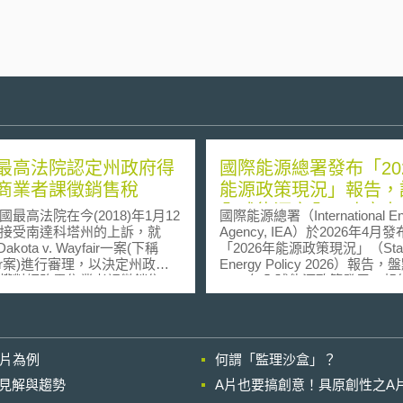
最高法院認定州政府得
國際能源總署發布「20
商業者課徵銷售稅
能源政策現況」報告，
全球能源安全、政府支
高法院在今(2018)年1月12
國際能源總署（International En
減碳政策趨勢
接受南達科塔州的上訴，就
Agency, IEA）於2026年4月發
 Dakota v. Wayfair一案(下稱
「2026年能源政策現況」（State
fair案)進行審理，以決定州政府
Energy Policy 2026）報告，
權對網路零售業者課徵銷售
2025年全球能源政策發展。報
最高法院在1992年Quill v.
84個國家，約占全球能源需求
 Dakota (下稱Quill案)所確立之
量逾90%，並以IEA全球能源
若網路零售商在該州無實體呈
庫逾6,500項政策措施為基礎
ysical presence)，州政府即不
源安全、政府能源支出、能源
影片為例
何謂「監理沙盒」？
零售商向該州居民所銷售之貨
範、氣候承諾及各部門政策變化。
在1992年Quill案
告指出，近年全球供應鏈中斷
的晚近見解與趨勢
A片也要搞創意！具原創性之A
高法院認為州政府對於遠距零
戰爭、關鍵礦物出口管制、極