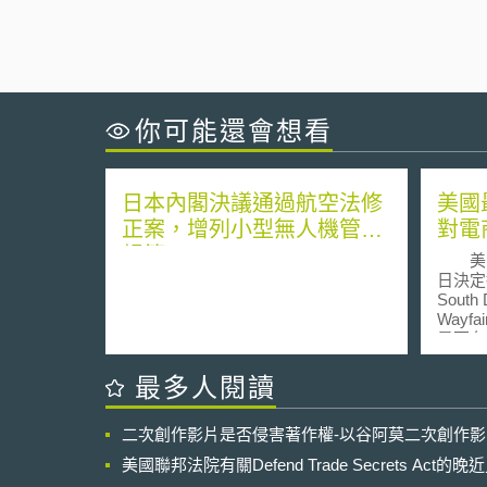
你可能還會想看
日本內閣決議通過航空法修
美國
正案，增列小型無人機管制
對電
規範
美國最
日決定
South
Way
是否有
稅。依據
North
最多人閱讀
原則，
現 (ph
二次創作影片是否侵害著作權-以谷阿莫二次創作
得對該
物課徵銷售稅。 
美國聯邦法院有關Defend Trade Secrets Act
中，最