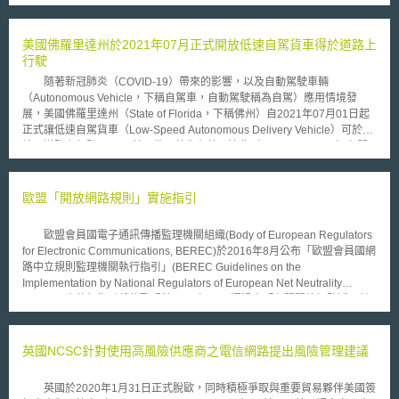
金融科技（fintech）以及監理科技（regtech）之合作以及相關資訊作交
換。 協議內容主要為加強雙方瞭解、識別市場發展趨勢，進而促進金
融科技創新，對於運用監理科技之金融產業採取鼓勵的態度。 具體協
美國佛羅里達州於2021年07月正式開放低速自駕貨車得於道路上
議內容及相關合作計畫為以下條款： 1. 建立正式合作途徑，其中包含資訊
行駛
分享，ASIC創新中心與LabCFTC之間的溝通； 2. 協助轉介有興趣於另一管
隨著新冠肺炎（COVID-19）帶來的影響，以及自動駕駛車輛
轄權，設立企業之金融科技公司； 3. 促進監管機構定期舉行相關監管會
（Autonomous Vehicle，下稱自駕車，自動駕駛稱為自駕）應用情境發
議，討論目前時下發展趨勢，藉以相互學習； 4. 針對非公開資訊及機密資
展，美國佛羅里達州（State of Florida，下稱佛州）自2021年07月01日起
訊，給予監管機構以共享方式流通資訊。 儘管，澳洲與美國已簽訂此
正式讓低速自駕貨車（Low-Speed Autonomous Delivery Vehicle）可於其
協議，惟須注意的地方在於，此協議本質上不具備法律約束力，對監管機構
境內道路上行駛。 美國佛州首先在其州法典（Florida Statutes）有關
也未加註責任，並強加特定義務，以及未取代任何國內法的法律義務。
全州統一性之車輛定義中，新增低速自駕貨車之定義，即配備毋須人類駕駛
雖然，此協議不具任何法律約束力，但美國以及澳洲之金融科技創新產
之自駕系統，且非設計作為載客運輸之車輛；此外，其須符合聯邦法規法典
業間已形成一定之默契，以及交叉合作。此種互利合作，使兩國金融創新企
（Code of Federal Regulation, CFR）定義中之低速車輛（Low-Speed
歐盟「開放網路規則」實施指引
業在雙方管轄權下，並且降低跨境成本及加深跨境無障礙性，為兩國監管機
Vehicle），且須配備頭燈、剎車燈、方向燈、尾燈、反光設備以及車輛識
構提供最佳執行方式，以及進一步資料之蒐集。
別號碼，但不適用於該州其他低速車輛相關限制法規。惟如相關規定有與國
歐盟會員國電子通訊傳播監理機關組織(Body of European Regulators
家公路交通安全管理局（National Highway Traffic Safety Administration，
for Electronic Communications, BEREC)於2016年8月公布「歐盟會員國網
即NTHSA）另外採用之聯邦規範相衝突時，則依NTHSA採用之規範。
路中立規則監理機關執行指引」(BEREC Guidelines on the
此外，在該州法典亦明示低速自駕貨車在其境內道路上行駛之限制與條件：
Implementation by National Regulators of European Net Neutrality
1.低速自駕貨車原則僅能在速限低於時速為35英里以下之道路或街道上行
Rules)。本執行指引係依歐盟於2015年11月通過之「有關開放網路近用並
駛。（但如該道路與速限超過時速35英里者相交，亦不影響低速自駕貨車穿
修正全球服務與使用者有關電子通訊網絡與服務之第2002/22/EC號指令以
越該相交路口） 2.低速自駕貨車在以下特定情形，可於速限為時速45英里
及於歐盟境內於公用行動通訊網絡進行漫遊之第531/2012號規則」的第
以下之道路或街道上行駛： (1)低速自駕貨車在該等路段不會連續行駛超過1
2015/2120號規則(下稱「開放網路」規則)第5條第(3)項所訂定，用以作為
英國NCSC針對使用高風險供應商之電信網路提出風險管理建議
英里，不過該等路段之管轄單位有權針對連續行駛超過1英里的部分裁量是
歐盟各會員國相關監理機關於實施「開放網路」規則時之參考依據。
否放寬限制。 (2)低速自駕貨車並非為了轉向目的而獨立地在右側車道上行
以網路中立性所蘊涵之不歧視原則為例，「開放網路」規則第3條第3項第一
駛。 (3)在低速自駕貨車行駛於兩線道的道路或街道上，且後方有5輛以上的
英國於2020年1月31日正式脫歐，同時積極爭取與重要貿易夥伴美國簽
段規定，「網際網路近用服務提供者於提供相關服務時，對所有流量應平等