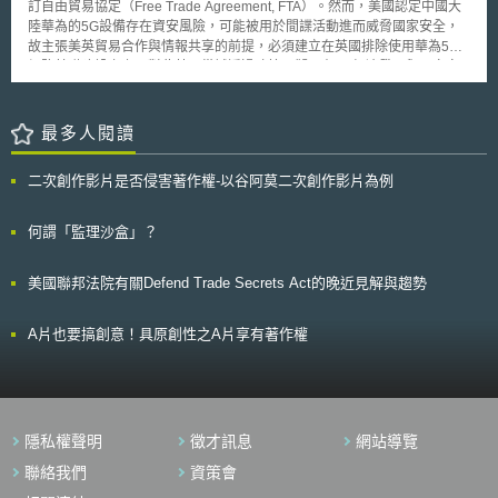
車輛時，後方車輛倘若因超車而可能駛入對向車道，或可能導致其他非安全
訂自由貿易協定（Free Trade Agreement, FTA）。然而，美國認定中國大
對待(treat all traffic equally)，而無歧視、限制、或干擾，且亦不論係對於
之情境下，低速自駕貨車可在有充分安全駛離之處，自該兩線道的道路或街
陸華為的5G設備存在資安風險，可能被用於間諜活動進而威脅國家安全，
發送方與接收方、所近用或散布之內容、所使用或提供之應用或服務、或所
道駛離至限為時速45英里以下之道路或街道，以利後方車輛得繼續行駛。
故主張美英貿易合作與情報共享的前提，必須建立在英國排除使用華為5G
利用之終端設備」。對此，執行指引明確表示，不歧視原則是網際網路服務
3.低速自駕貨車之所有人、其遙控系統（Teleoperation System）之所有
網路基礎建設之上，對此英國嘗試透過政策研擬，在5G經濟發展與國家安
提供者在提供網路近用服務時之義務，且對於本項之違反，亦將同時構成對
人、遠端操作人員（Remote Human Operator）或前開人員之組合式，必
全間求取平衡。英國國家網路安全中心（National Cyber Security Centre,
於終端使用者受「開放網路」規則第3條第1項所保障權利之侵害。不過執行
須為低速自駕貨車投保符合州法典明文之自駕車相關保險。
NCSC）於2020年1月28日，即針對使用「高風險供應商（High risk
指引也強調，各會員國相關監理機關應該注意到，所謂的「平等對待」不必
vendors簡稱HRV）」之電信網路，提出風險管理建議，說明如何因應HRV
最多人閱讀
然意味著所有終端使用者都將體驗相同的網路效能或服務品質。
帶來的網路安全風險及挑戰（須注意高風險供應商HRV不一定是關鍵供應商
Critical Vendor，必須透過關鍵與否及風險高低兩個變動因素加以細部區
二次創作影片是否侵害著作權-以谷阿莫二次創作影片為例
分）。目前英國5G及光纖到戶（Fiber To The Home, FTTH）計畫推動處於
關鍵階段，NCSC向電信營運商提出有關使用HRV設備的非拘束性技術建
議，將有助於保護營運商免於外部攻擊，並降低英國電信網路的國家安全風
何謂「監理沙盒」？
險。 NCSC在報告中，針對何謂高風險供應商，及如何管理這些供應商
帶來的特定安全風險，提出詳盡判斷標準包括：供應商在英國及其他地區網
美國聯邦法院有關Defend Trade Secrets Act的晚近見解與趨勢
路中的戰略地位及規模、對網路安全控管品質及透明度、過去商業行為及慣
例、向英國營運商供應技術的穩定性及彈性等。另外供應商有無接受外國政
府補貼及營業地點是考量重點：包括該廠商所屬國家政府機構對其施加影響
A片也要搞創意！具原創性之A片享有著作權
之程度、是否具備攻擊英國網路能力、業務營運的重要組成部分是否受到本
國法律監管，進而與英國法律相抵觸甚至進行外部指導等。 又為減少
由HRV引起的網路安全風險，NCSC對於HRV控管提出具體建議。包括應
限制在5G或FTTP網路核心功能中使用HRV產品及服務，並將高風險廠商供
應上限設定為35％，有效進行網路安全風險管理，平衡安全性風險和市場供
隱私權聲明
徵才訊息
網站導覽
應多樣化彈性需求。另外，其他具備敏感性的網路營運模式，例如大量個資
蒐集、語音系統、記錄備份系統、寬頻遠端接入系統（BNG / BRAS）等，
聯絡我們
資策會
必須根據具體情況，對HRV進行限制；且不得在與政府營運或重要國家基礎