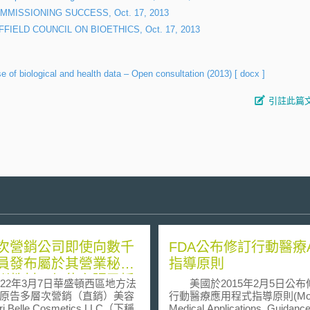
, COMMISSIONING SUCCESS, Oct. 17, 2013
, NUFFIELD COUNCIL ON BIOETHICS, Oct. 17, 2013
 biological and health data – Open consultation (2013)
[ docx ]
引註此篇
次營銷公司即使向數千
FDA公布修訂行動醫療A
員發布屬於其營業秘密
指導原則
訓教材，仍能主張已採
2年3月7日華盛頓西區地方法
美國於2015年2月5日公布
理保密措施
原告多層次營銷（直銷）美容
行動醫療應用程式指導原則(Mobi
i Belle Cosmetics LLC（下稱
Medical Applications, Guidance