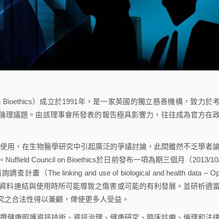
on Bioethics）成立於1991年，是一家英國的獨立慈善機構，致力於
倫理議題。由該理事會所發表的報告極具影響力，往往成為官方在
分析使用，在生物醫學研究中引起廣泛的爭議討論，此間雖然不乏學者
 Council on Bioethics於日前發布一項為期三個月（2013/10/
linking and use of biological and health data – Op
更多有關資料連結與使用時所可能導致之傷害或可能的有利發展。並研析適
究之合法性得以兼顧，俾使更多人受益。
ioethics延攬健康照護資訊技術、資訊治理、健康研究、臨床診療、倫理和法