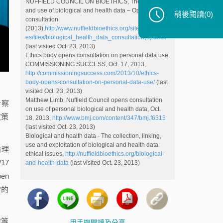
NUFFIELD COUNCIL ON BIOETHICS, The linking
and use of biological and health data – Open
稍後閱讀
(0)
consultation
(2013),
http://www.nuffieldbioethics.org/sites/default/fil
es/files/biological_health_data_consultation(1).docx
(last visited Oct. 23, 2013)
Ethics body opens consultation on personal data use,
COMMISSIONING SUCCESS, Oct. 17, 2013,
http://commissioningsuccess.com/2013/10/ethics-
body-opens-consultation-on-personal-data-use/
(last
visited Oct. 23, 2013)
Matthew Limb, Nuffield Council opens consultation
考察
on use of personal biological and health data, Oct.
政策
18, 2013,
http://www.bmj.com/content/347/bmj.f6315
(last visited Oct. 23, 2013)
Biological and health data - The collection, linking,
use and exploitation of biological and health data:
論理
ethical issues,
http://nuffieldbioethics.org/biological-
17
and-health-data
(last visited Oct. 23, 2013)
en
當的
律等
用手機閱讀及分享