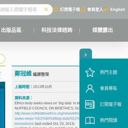
訂閱電子報
會員登入
English
出版品區
科技法律諮詢
媒體露出
熱門主題
鄭冠維
查
編譯整理
上稿時間：
2013年10月
會員專區
資料來源：
Ethics body seeks views on ‘big data’ in biomedicine,
訂閱電子報
NUFFIELD COUNCIL ON BIOETHICS, Oct. 17, 2013,
http://www.nuffieldbioethics.org/news/ethics-body-
seeks-views-%E2%80%98big-data%E2%80%99-
熱門閱讀
biomedicine
(last visited Oct. 23, 2013)