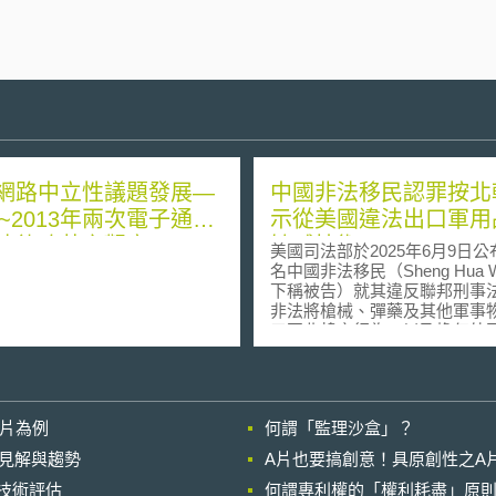
網路中立性議題發展—
中國非法移民認罪按北
9~2013年兩次電子通訊
示從美國違法出口軍用
法律改革之觀察
敏感技術
美國司法部於2025年6月9日
名中國非法移民（Sheng Hua 
下稱被告）就其違反聯邦刑事
非法將槍械、彈藥及其他軍事
口至北韓之行為，以及擔任外
非法代理人等罪名認罪。 被告犯罪行
為係在北韓政府官員指示下進
者並匯款200萬美元給被告作
費用。被告於2023年期間，透
影片為例
何謂「監理沙盒」？
虛假報告，陸續將槍械彈藥等
藏匿於自美國加州長堤港（Port 
的晚近見解與趨勢
A片也要搞創意！具原創性之A
Long Beach）出口的貨櫃內
進行技術評估
何謂專利權的「權利耗盡」原則
中國中轉至北韓；被告亦被發