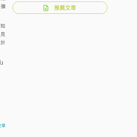
將擴
推薦文章
等知
足見
設計
果」
文章