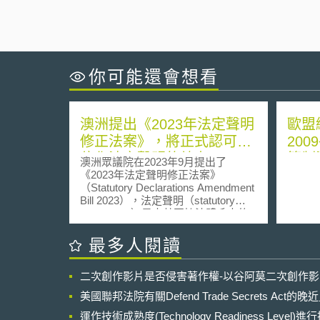
你可能還會想看
澳洲提出《2023年法定聲明
歐盟
修正法案》，將正式認可數
200
位化法定聲明的效力
管制
澳洲眾議院在2023年9月提出了
《2023年法定聲明修正法案》
（Statutory Declarations Amendment
Bill 2023），法定聲明（statutory
declaration）是大英國協法體系中的
一種法律行為，效力相當於宣誓，以
確認聲明人聲明內容為真。如受雇者
最多人閱讀
可以法定聲明的方式聲明自己的工作
經歷屬實，以做為受雇資料不全時的
二次創作影片是否侵害著作權-以谷阿莫二次創作
補充。該修正案將使數位方式（digital
execution）進行的法定聲明和傳統書
美國聯邦法院有關Defend Trade Secrets Act
面形式具有相同效力。 澳洲政府在
Covid-19期間，為了因應疫情對於整
運作技術成熟度(Technology Readiness Level)