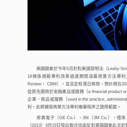
美國國會於今年5月針對美國發明法（Leahy-Smith A
18條係規範專利改革過渡期間涵蓋商業方法專利之複審程序（Transi
Review， CBM），並且定有落日條款，預計將在
從原先適用於金融產品或服務（a financial product o
企業、商品或服務（used in the practice, administrat
利，此將擴張商業方法專利複審程序之適用範圍。
奇異電子（GE Co.）、3M（3M Co.）、禮來（Li
（2013）9月19日發出聯合信函反對美國國會此