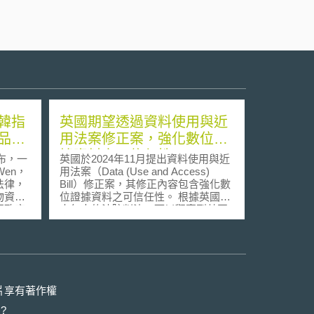
韓指
英國期望透過資料使用與近
品及
用法案修正案，強化數位證
據資料之可信任性
公布，一
英國於2024年11月提出資料使用與近
Wen，
用法案（Data (Use and Access)
法律，
Bill）修正案，其修正內容包含強化數
物資出
位證據資料之可信任性。 根據英國數
國政府
十年來的法院判決，可以觀察到英國
法院信任電腦自動產出的資料，因此
行，後
除非當事人提出反證，否則將推定電
為採購
腦證據是可信賴的。然而，該見解導
過提交
致英國爭議案件「郵局Horizon系統出
軍用品
錯案」的發生，亦促使資料使用與近
of
用法案修正案的提出。 資料使用與近
片享有著作權
，並透過
用法案修正案於第132條新增與數位
?
現取得
證據相關的條款，同條第1項規定由電