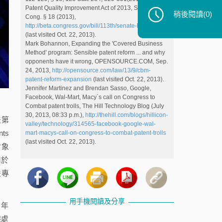
Patent Quality Improvement Act of 2013, S. 866, 113th
稍後閱讀
(0)
Cong. § 18 (2013),
http://beta.congress.gov/bill/113th/senate-bill/866
(last visited Oct. 22, 2013).
Mark Bohannon, Expanding the 'Covered Business
Method' program: Sensible patent reform ... and why
opponents have it wrong, OPENSOURCE.COM, Sep.
24, 2013,
http://opensource.com/law/13/9/cbm-
patent-reform-expansion
(last visited Oct. 22, 2013).
Jennifer Martinez and Brendan Sasso, Google,
Facebook, Wal-Mart, Macy`s call on Congress to
Combat patent trolls, The Hill Technology Blog (July
30, 2013, 08:33 p.m.),
http://thehill.com/blogs/hillicon-
法第
valley/technology/314565-facebook-google-wal-
ts
mart-macys-call-on-congress-to-combat-patent-trolls
(last visited Oct. 22, 2013).
對象
用於
方法專
用手機閱讀及分享
今年
據處