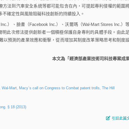
等尖端的癌症治療方法到汽車安全系統等都可能包含在內，可提起專利侵權的範圍
多不確定性與風險阻礙科技創新的持續投入。
書（Facebook Inc.）、沃爾瑪（Wal-Mart Stores Inc.）
聲明此次修法提供創新者一個積極保護自身專利的具體手段。由此
難以預測的產業效應和衝擊，從而增加其制度改革策略思考和制度
本文為「經濟部產業技術司科技專案成
Wal-Mart, Macy`s call on Congress to Combat patent trolls, The Hill
ong. § 18 (2013)
引註此篇