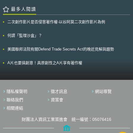
諮詢服務等方式推廣紅旗規則。 而司法實務界對於此一規則之適用範
加強企業對員工應用政府數位服務的管理。 此外，由於像SingPass此
其是加強農業區域的通訊建設；（五）設置歐洲獨立的通訊管制機關，以強
圍亦開始表達其見解，在2009年10月30日，哥倫比亞地方法院判決律師業
類身分辨識機制，因為也可提供個人向政府辦理業務時使用，員工如果同時
最多人閱讀
化各國通訊管制機構的合作。
不適用紅旗規則。不過此次的延展施行公告並不會影響相關案件的進行及上
要利用其辦理公司業務時，就有可能會因為需要分享其個人帳密給同事，而
訴流程，也不會影響其他聯邦部門對於金融機構及授信單位的監督。
增加了個人隱私上的風險。因此如果採用企業與個人事務分立的登入機制，
二次創作影片是否侵害著作權-以谷阿莫二次創作影片為例
也能更加保護企業與個人間的資訊安全。 此一制度將由2016年9月到
2017年12月之期間內逐步推廣，第一階段推行期，包括新加坡智慧財產辦
公室、貿易與工業部、國家環境局及新加坡海關等機關的服務都會採用此一
何謂「監理沙盒」？
系統，而在與企業參與伙伴與各試用者充分討論，取得相關反饋意見後，將
陸續有更多的機關與服務加入此一制度。
美國聯邦法院有關Defend Trade Secrets Act的晚近見解與趨勢
A片也要搞創意！具原創性之A片享有著作權
隱私權聲明
徵才訊息
網站導覽
聯絡我們
資策會
相關連結
財團法人資訊工業策進會 統一編號：05076416