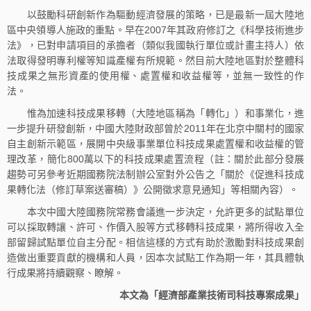
以鼓勵科研創新作為驅動經濟發展的策略，已是最新一屆大陸地
區中央領導人施政的重點。早在2007年其政府修訂之《科學技術進步
法》，已對申請項目的承擔者（類似我國執行單位或計畫主持人）依
法取得發明專利權等知識產權有所規範。然目前大陸地區對於整體科
技成果之無形資產的使用權、處置權和收益權等，並無一致性的作
法。
惟為加速科技成果移轉（大陸地區稱為「轉化」）和事業化，進
一步提升研發創新，中國大陸財政部曾於2011年在北京中關村的國家
自主創新示範區，展開中央級事業單位科技成果處置權和收益權的管
理改革，簡化800萬以下的科技成果處置流程（註：關於此部分發展
趨勢可另參考近期國務院法制辦公室對外公告之「關於《促進科技成
果轉化法（修訂草案送審稿）》公開徵求意見通知」等相關內容）。
本次中國大陸國務院常務會議進一步決定，允許更多的試點單位
可以採取轉讓、許可、作價入股等方式移轉科技成果，將所得收入全
部留歸試點單位自主分配。相信這樣的方式有助於激勵對科技成果創
造做出重要貢獻的機構和人員，因本次試點工作為期一年，其具體執
行成果將持續觀察、瞭解。
本文為「經濟部產業技術司科技專案成果」