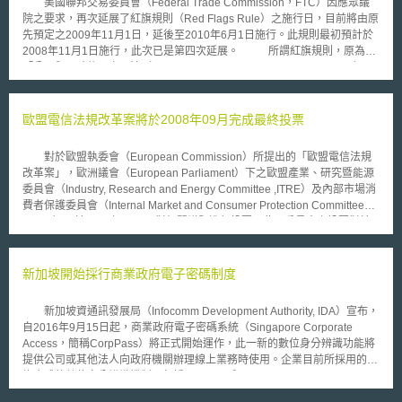
美國聯邦交易委員會（Federal Trade Commission，FTC）因應眾議
給付費者，UFC每年提供付費觀看內容給有線電視或是衛星電視，並且在
院之要求，再次延展了紅旗規則（Red Flags Rule）之施行日，目前將由原
2009年獲得了將近美金3500萬的收益，一般影像收費44.95美元(高畫質影
先預定之2009年11月1日，延後至2010年6月1日施行。此規則最初預計於
像收費54.95美元)。UFC 法律顧問表示目前取得線上授權的會員，像是
2008年11月1日施行，此次已是第四次延展。 所謂紅旗規則，原為
UFC.com、Yahoo等等，都是收費44.95美元，這項費用是依據與DirecTV
「公平與正確信用交易法（Fair and Accurate Credit Transactions Act）」
和DISH Network合約中約定的定價，價格不能下降，所有通路包含提供折
中之規定，依該法眾議院指示美國聯邦交易委員會及相關部門制定法規，用
扣價的通路都是違法的。
以規範金融機構及授信單位降低身分盜用之風險。基於此一指示，金融機構
及授信單位必須研擬防止身分盜用的方案。詳言之，紅旗規則係要求凡管理
歐盟電信法規改革案將於2008年09月完成最終投票
使用包括性帳戶（covered account）者都應研擬並執行防止身分盜用之書
面計劃。所謂的包括性帳戶係指：1.用於多次消費計算用途之帳戶，如信用
對於歐盟執委會（European Commission）所提出的「歐盟電信法規
卡帳戶、汽車貸款帳戶、手機帳戶、支票帳戶等；2.所有預期會產生身分盜
改革案」，歐洲議會（European Parliament）下之歐盟產業、研究暨能源
用風險的帳戶，並不僅指於金融機構中所設立之帳戶。而前述應研擬之計畫
委員會（Industry, Research and Energy Committee ,ITRE）及內部市場消
將用以協助確認、偵測並解決身分盜用之行為。 由於只要用於支付計
費者保護委員會（Internal Market and Consumer Protection Committee
算，或有可能產生身分盜用風險之帳戶，均為包括性帳戶，而用於支付會計
,IMCO）已於2008年7月9日對相關議題進行投票，此兩委員會之投票對於
師款項之帳戶亦包含在內。惟美國會計師協會（American Institute of
該案內容之修整具有重大意義，惟須至9月3日歐洲議會完成全員的最終投
Certified Public Accountants, AICPA）要求FTC免除註冊會計師適用紅旗規
票，屆時始揭曉此改革案內容之全貌。 由於歐洲目前具有支配力的通
則，該協會執行長Barry Melancon認為：「我們很在意紅旗規則的廣泛應
訊公司仍支配主要通訊市場，市場競爭面臨瓶頸，消費者的選擇也隨之下
新加坡開始採行商業政府電子密碼制度
用，因為我們並不認為當CPA之客戶付款時，會產生相當的身分冒用風
降；此外，各國間欠缺一致性規範，阻礙跨國經營及泛歐普及服務，業者亦
險。」他指出該紅旗規則所帶來之負擔已超過其風險。AICPA並要求各州會
無法面對來自歐洲外的競爭勢力，因此本改革案旨在建構通訊無國界之歐洲
計師協會去函對FTC表達排除適用之意見。而Melancon贊同FTC延後適用
新加坡資通訊發展局（Infocomm Development Authority, IDA）宣布，
單一市場，歐盟執委會提出建議的主要內容包括：（一）通信費率及合約透
紅旗原則之決定，其並認為紅旗規則並無須廣泛運用於會計業，因為作為值
自2016年9月15日起，商業政府電子密碼系統（Singapore Corporate
明化，使消費者能充分選擇，縱使在一日間亦得自由轉換服務，也能在不同
得信賴的顧問，會計師對於其客戶應該都很熟悉，也會要求對身分資訊採取
Access，簡稱CorpPass）將正式開始運作，此一新的數位身分辨識功能將
地點依較便宜價格選擇通訊業者，;（二）為促進競爭，對於具市場支配力
嚴格的隱私保護標準。 為了推動紅旗規則之適用，FTC已於紅旗規則
提供公司或其他法人向政府機關辦理線上業務時使用。企業目前所採用的是
量之業者，得採取「功能分離」（functional separation）措施，即將網路
之官方網站提供了該規則之適用綱領，並以座談會之方式對各團體進行運用
複合式的數位身分辨識機制，包括SingPass和E-Services Authorisation
基礎設施與提供服務兩者分離；（三）利用新的通訊裝備來阻擋垃圾郵件及
之培訓。同時以出版企業之應用綱領，大量之文宣及宣導短片，對民眾提供
System等，而採行單一的辨識系統，除了可以帳密管理上的便利外，也可
電腦病毒；（四）增加對網路基礎設施的投資，擴大能利用寬頻的區域，尤