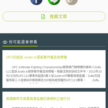
推薦文章
你可能還會想看
UFC的起訴 Justin.tv侵害著作權及商標權
UFC (Ultimate Fighting Championship)極限格鬥錦標賽的擁有人Zuffa
LLC起訴Justin.tv侵害著作權及商標權。根據法院的訴狀文件中，2010年10
月23日的UFC121賽事有超過5萬人從Justin.tv中觀看現場直播，Zuffa花錢
僱用第三人從網站中移除將近200個未經授權的UFC121賽事。 Zuffa
LLC宣稱起訴的原因是因為UFC付費觀看現場直播的內容被非法上傳在
Justin.tv上的情形十分猖獗，而且Zuffa花了近乎兩年的時間試圖給予Justin.
tv多次的機會，鼓勵Justin. tv預防或限制非法下載等等的侵權活動。Zuffa
LLC的律師表示「遺憾地，Justin. tv對於大量線上侵權行為視而不見，我們
美國聯邦交易委員會延展紅旗規則之施行日
相信Justin. tv實際上是想要引誘他們的使用者去做著作權侵害的行為，因
此， Zuffa沒有選擇只能向法院提出訴訟。」 Zuffa的UFC賽事的內容僅提供