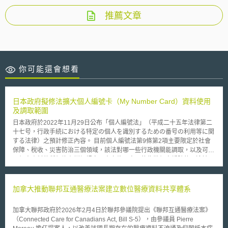
推薦文章
你可能還會想看
日本政府擬修法擴大個人編號卡（My Number Card）資料使用
及調取範圍
日本政府於2022年11月29日公布「個人編號法」（平成二十五年法律第二
十七号，行政手続における特定の個人を識別するための番号の利用等に関
する法律）之預計修正內容。 目前個人編號法第9條第2項主要限定於社會
保障、稅收、災害防治三個領域，該法對哪一些行政機關能調取，以及可調
取個人資料的種類均有詳細規定。本次修正案目的為將個人編號的用途擴
大，除了前揭所提三個領域外，將再包括國家資格管理、汽車登記以及外籍
居民行政程序、國家急難救助金及其他津貼發放等。其次，為擴大個人編號
用途與增加運用彈性，此次修法重點之一在於擴大該法第4章第19條特定個
加拿大推動聯邦互通醫療法案建立數位醫療資料共享體系
人編號（My Number）提供限制中，第17款關於其他依據「個人資料保護
委員會」所訂規則準用事項範圍。未來日本政府可透過「政省令」的修改
加拿大聯邦政府於2026年2月4日於聯邦參議院提出《聯邦互通醫療法案》
（基於國會立法授權，而由行政部門所頒訂，具有對外法拘束力，類似我國
（Connected Care for Canadians Act, Bill S-5），由參議員 Pierre
法規命令位階），讓政府及相關機關能在有需要時即可蒐集特定個人編號，