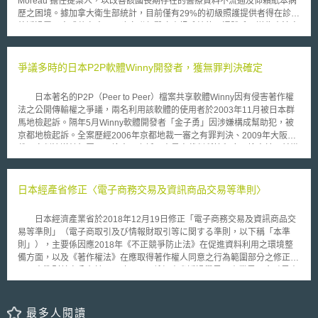
Moreau 擔任提案人，以改善該國長期存在的醫療資料不流通及仰賴紙本病
以迅速、彈性地對應外在情況。 本案若經國會審議通過後，細節部分還需
歷之困境。據加拿大衛生部統計，目前僅有29%的初級照護提供者得在診所
約時二年修改作業系統，最快預定令和7年（2025年度）施行。其他修正重
外透過電子方式共享病歷，建立聯邦醫療資訊系統的互通體系，遂為本法案
點如：1.將公家機關掌握民眾銀行帳戶資訊和個人編號自動連結，此舉係為
之核心目標。 法案條文草案揭示兩大重點，其一為課予醫療資訊科技供應
改善疫情期間之問題，未來將可使政府發放補助金及急難救助金時更為順
商（health information technology vendor）義務，其所提供的資訊系統或
暢；2.尚未取得個人編號卡仍可申請「資格確認書」參加社會保險或診療；
服務必須要具備互通性（Interoperability），且不得阻礙電子醫療資料的共
爭議多時的日本P2P軟體Winny開發者，獲無罪判決確定
3.嬰幼兒五歲前「個人編號卡」都不須附上照片等。 唯輿論有批評，在尚未
享（data blocking）。法案亦授權訂定罰鍰機制，確保供應商遵循法規；其
經過國會及有識者充分討論前，貿然大幅擴大資料調取、使用範圍，尤其日
二則涉及中央法規與地方法規的分工，法案規定當省或地區尚未制定與本法
本政府計畫將個人所有銀行帳戶都強制連結個人編號，可能讓政府更容易掌
日本著名的P2P（Peer to Peer）檔案共享軟體Winny因有侵害著作權
案所要求實質相同或更嚴格（substantially similar to or exceed）的規定
握民眾資訊，像是追蹤稅務狀況、打擊逃漏稅等。日本「個人編號法」主管
法之公開傳輸權之爭議，兩名利用該軟體的使用者於2003年11月被日本群
時，該省或地區必須適用法案的規定，法案將授權制定如何認定上述實質性
機關總務省則再三保證個人編號卡晶片不會儲存稅金、年金等個人資料，即
馬地檢起訴。隔年5月Winny軟體開發者「金子勇」因涉嫌構成幫助犯，被
要件的標準與程序。 法案仍在立法程序中，現已完成參議院二讀程序，並
使作為醫療或健康用途時，也不會紀錄健檢結果和服用藥物等訊息。雖然仍
京都地檢起訴。全案歷經2006年京都地裁一審之有罪判決、2009年大阪高
於2026年5月6日進入到三讀程序。本法案並非在創建數位身分、平台或醫
有部分待改進處，惟日本以專法規定個人編號卡儲存資料之種類與範圍，並
裁二審判決逆轉無罪、而檢方再上訴日本最高裁判所等程序。檢方於日前撤
療資訊資料庫。而是為病患提供安全存取途徑，並促進醫療服務提供者之間
於該法中說明相關管理措施，仍值得我國未來密切關注。
回上訴，並於2011年12月20日經最高裁判所裁定維持大阪高裁無罪判決，
安全的資料共享，未來將值得關注法案對於醫療資料共享的貢獻及執行成
全案定讞。 大阪高裁認為，軟體的開發者未必能認識使用者會將軟體
效。
使用在非法目的上，難謂構成幫助之行為，因此，開發者本身對軟體的非法
日本經產省修正〈電子商務交易及資訊商品交易等準則〉
使用並不需要負責。不法行的情形應該是軟體開發者去鼓勵使用者利用軟體
進行非法行為。 金子勇在20日召開記者會表示，網路上下載未經授權
日本經濟產業省於2018年12月19日修正「電子商務交易及資訊商品交
著作的問題還很多，將竭力解決相關問題，對自己之前開發的軟體而引起之
易等準則」（電子商取引及び情報財取引等に関する準則，以下稱「本準
相關侵權訴訟感到遺憾，並呼籲使用者誤濫用Winny，以實現更好的資訊社
則」），主要係因應2018年《不正競爭防止法》在促進資料利用之環境整
會。 而日本「電腦軟體著作權協會」（the Association of Copyright
備方面，以及《著作權法》在應取得著作權人同意之行為範圍部分之修正。
for Computer Software）向來致力於著作權之保護工作，協會對此結果表示
本準則首次公布於2002年3月，係經產省透過學界、產業界及金融界專
並不否定P2P技術本身的價值中立性，但是將來會與相關著作權保護團體攜
家、相關主管機關、消費者等各方合作，整理民法等各相關法規釋疑而成，
手合作，對於類似Winny的共享軟體之非法侵害，持續推動應對之策，並運
因此，須隨著法規修正更新本準則中的法規適用、爭點、說明等內容。經產
用各種手段實現著作權受保護之健全環境。
省期能透過本準則提高交易當事人對電子商務交易及資訊商品交易相關市場
最多人閱讀