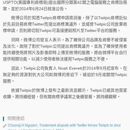
USPTO(美國專利商標局)提出國際分類第42類之電腦服務之商標註冊
案，並於2014年6月24日核准公告。
微博公司於知悉Twitpic商標申請資訊後，除了以Twitpic商標近似
於先前註冊商標Twitter而提出商標異議外，並威脅Twitpic公司放棄商
標申請，否則將切割Twitpic可直接連結照片至Twitter平台的服務。
同時，微博公司發言人表示，為了確保公司品牌及商譽不被侵害
及淡化，故除了對於Twitpic公司提出商標異議外，並為了確保使用者
能持續使用將照片及影像即時上傳至微博的服務，將由微博平台自行
提供相關功能，以減少使用者無法運用Twitpic服務之不便。
因此，Twitpic公司負責人 Noah Everett於2014年9月初宣布，在
無足夠的資源對抗大公司如微博的脅迫下，被迫於9月底關閉Twitpic
服務。
依據Twitpic於微博上發布之最新消息顯示，Twitpic已被其他買家
收購，將持續經營，但有關商標爭議案之後續發展，將持續觀察。
相關連結
Chuong H Nguyen, Trademark dispute with Twitter forces Twitpic to shut