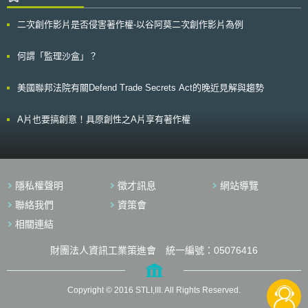
的可預見性（foreseeability），並促進交易。 本準則此次修正相關重
點如下： 於網站上販售或公布用以安裝程式或存取、複製數位內容（digital
二次創作影片是否侵害著作權-以谷阿莫二次創作影片為例
content）及程式之帳號及密碼者，應負相關衍生之法律責任。 針對透過網
路蒐集、輸出、於內部網路登載、投影他人著作物等利用行為者，加以限制
規範。 若學校授課、企業培訓係使用網路進行遠距教學，或遠距教學服務
何謂「監理沙盒」？
之供應商有償向學校、企業提供課程而違法利用他人著作物者，則學校、企
業、服務供應商須依著作權法負相關法律責任。 使用者（被授權人）基於
美國聯邦法院有關Defend Trade Secrets Act的晚近見解與趨勢
契約取得供應商（授權人）之同意得以使用資訊商品，縱使該資訊商品之智
慧財產權（著作權、特許權）受讓予他人，使用者仍得繼續使用該資訊商
品。 因體驗版之手機應用程式、軟體、共享軟體，對使用功能或使用期間
A片也要搞創意！具原創性之A片享有著作權
有所限制，若行為人違法散布解除限制方法於網路者，則行為人應負之法律
責任。 向第三人提供全部或部份有償之資料集（dataset）等行為者，加以
限制規範。 針對使用P2P共享軟體將檔案上傳至網路、自網路上下載以及提
供P2P共享軟體等行為，就是否違反著作權法進行討論。 拍攝到第三人著作
物之合理使用。
隱私權聲明
徵才訊息
網站導覽
聯絡我們
資策會
相關連結
財團法人資訊工業策進會 統一編號：05076416
Copyright © 2016 STLI,III. All Rights Reserved.