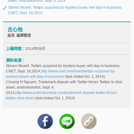
down, androidcentrol, Sept. 4, 2014
Steven Musell, Twitpic acquired by mystery buyer, will stay in business,
CNET, Sept. 18,2014
古心怡
組長 編譯整理
上稿時間：
2014年09月
資料來源：
Steven Musell, Twitpic acquired by mystery buyer, will stay in business,
CNET, Sept. 18,2014,
http://www.cnet.com/news/twitpic-acquired-by-
mystery-buyer-will-stay-in-business/
(last visited Oct. 1, 2014)
Chuong H Nguyen, Trademark dispute with Twitter forces Twitpic to shut
down, androidcentrol, Sept. 4,
2014,
http://www.androidcentral.com/trademark-dispute-twitter-forces-
twitpic-shut-down
(last visited Oct. 1, 2014)