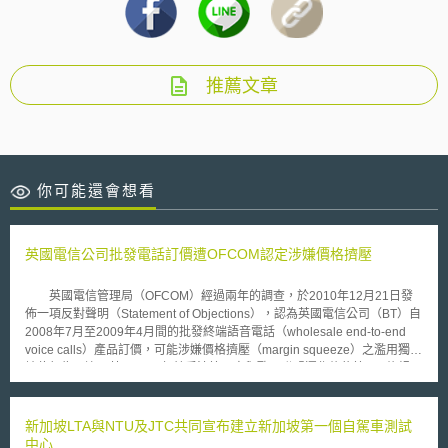
推薦文章
你可能還會想看
英國電信公司批發電話訂價遭OFCOM認定涉嫌價格擠壓
英國電信管理局（OFCOM）經過兩年的調查，於2010年12月21日發
佈一項反對聲明（Statement of Objections），認為英國電信公司（BT）自
2008年7月至2009年4月間的批發終端語音電話（wholesale end-to-end
voice calls）產品訂價，可能涉嫌價格擠壓（margin squeeze）之濫用獨占
地位行為，違反英國1998年競爭法第二章與歐洲聯盟運作條約第102條規
定。 本案係由THUS與Gamma Telecom兩家公司向OFCOM提出檢
舉；該兩公司均係由BT提供其批發電話產品，再轉提供服務予家用或商業
零售客戶。檢舉人指稱，由於BT的訂價低於成本，並意圖消滅或削弱市場
新加坡LTA與NTU及JTC共同宣布建立新加坡第一個自駕車測試
競爭，將迫使部份提供載具預選（Carrier Pre-Selection）服務的業者退出
中心