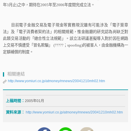
年
3
月止
)
之中，期待在
2005
年至
2006
年度間完成立法。
目前電子金融交易及電子現金等實務現況雖有可能涉及「電子簽章
法」及「電子消費者契約法」的相關規範，惟金融廳的研究認為尚缺乏對
此類交易活動的「總合性立法規範」。該立法研議甚擬導入對於因在網路
上交易不慎遭受「冒名欺騙」
(?????
；
spoofing)
的被害人，由金融機構為一
定額補償的制度
。
相關連結
http://www.yomiuri.co.jp/atmoney/mnews/20041210mh02.htm
上稿時間：
2005年01月
資料來源：
http://www.yomiuri.co.jp/atmoney/mnews/20041210mh02.htm