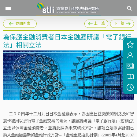
返回列表
上一篇
下一篇
為保護金融消費者日本金融廳研議「電子銀行
法」相關立法
二００四年十二月九日日本金融廳表示，為因應日益頻繁的網路及
IC
智
慧卡被用以進行電子金融交易的現況，該廳將研議「電子銀行法」
(
暫稱
)
之
立法以保障金融消費者，並將此納為未來施政方針。該項立法提案計劃已
納入金融廳最新的金融行政方針
─
「金融重點強化計劃」
(2005
年
4
月起
2007