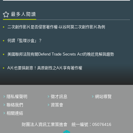
人資料時，是否有依GDPR第12條至第14條提供包括個資處理目的、法律
建議或預測」的技術性系統。 （3）一般性義務 I 評估及緩和風險的措施 負
依據等相關資訊，以及該資訊有無符合透明化原則等，其中又以WhatsApp
責人工智慧系統的人員應評估它是否是一個「高影響系統」（將在後續法規
是否提供「如何與其他關係企業（如Facebook）分享個資」之相關資訊為
最多人閱讀
中詳細定義），並制定措施以辨識、評估與減輕使用該系統可能造成的傷害
調查重點。 歷經長時間的調查，DPC作為本案領導監管機關（lead
風險或具有偏見的結果。 II 監控 對該「高影響系統」負責的人員應建立準
supervisory authority），於2020年12月依GDPR第60條提交裁決草案予其
則，以監控風險緩解措施的遵守情況。 III 透明度 提供使用管道或管理「高
二次創作影片是否侵害著作權-以谷阿莫二次創作影片為例
他相關監管機關（supervisory authorities concerned）審議。惟DPC與其
影響系統」運作的人員應在公開網站上，以清晰的英語揭露 i 系統如何
他相關監管機關就該裁決草案無法達成共識，DPC復於今年6月依GDPR第
或打算如何使用。 ii 系統所生成果的類型及它所做出的決策、建議與預
65條啟動爭議解決程序，而歐洲資料委員會（European Data Protection
何謂「監理沙盒」？
測。 iii 為辨識、評估與減輕使用該系統可能造成的傷害風險或具有偏
Board）在同年7月對裁決草案中的疑義做出有拘束力之結論，要求DPC提
見的結果，而制定的緩解措施。 iv 法規明定應揭露的其他訊息。 IV 記
高草案中擬定的罰鍰金額。 DPC最終在今年9月2日公布正式裁決，認
錄保存 執行受規範活動的人員應遵守紀錄保存要求。 V 通知 若使用該系統
美國聯邦法院有關Defend Trade Secrets Act的晚近見解與趨勢
定WhatsApp未依第12條至第14條提供資訊予「非軟體用戶」之資料主體，
將導致或可能導致重大傷害，「高影響系統」的負責人應通知部門首長。 VI
而「軟體用戶」的部分也僅有41%符合規範，嚴重違反GDPR第5(1)(a)條透
匿名資料的使用 從事法案所規定的活動及在活動過程中使用或提供匿名資
明化原則。據此，以母公司Facebook全集團營業額作為裁罰基準，DPC對
A片也要搞創意！具原創性之A片享有著作權
料的人員，必須依據規範制定關於（a）資料被匿名化處理的方式（b）被匿
WhatsApp處2.25億歐元之罰鍰，為GDPR生效以來第二高的裁罰，並限期3
名化資料的使用與管理，兩方面的措施。 （4）部長命令 部門首長可以透過
個月改善。
命令要求（a）製作紀錄（b）從事審計或聘請一位獨立的審計師執行（c）
成立一個專責執行審計程序的組織（d）成立一個在有理由相信「高影響系
統」之使用可能造成急迫重大傷害風險時負責進行終止或准許的組織。
（5）行政管理 AIDA為部門首長制定一項，可指定其所管轄部門中一名高級
隱私權聲明
徵才訊息
網站導覽
官員為「人工智慧與資料專員」的權利，其職責在協助部門首長管理與執行
聯絡我們
資策會
AIDA。 （6）罰則 違反AIDA規範之罰則主要為按公司、個人之收入衡量的
罰款。特定嚴重狀況如以非法方式取得人工智慧訓練用資料、明知或故意欺
相關連結
騙大眾造成嚴重或心理傷害或財產上重大損失，亦可能判處刑事監禁。
財團法人資訊工業策進會 統一編號：05076416