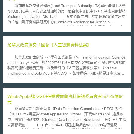
市場。 在OFCOM作成最終決定前，BT仍可在十二週內以書面或口頭表
新加坡陸路交通管理局(Land Transport Authority, LTA)與南洋理工大學
示意見；BT的發言人則反駁了此項指控，並表示將充分參與OFCOM的調
NTU及JTC共同宣布建立新加坡的第一個自駕車測試中心，在裕廊東創新特
查。然而，如BT經確認違反競爭法，將可能遭OFCOM處以批發電話業務年
區(Jurong Innovation District)。 其中心設立的目的為協助2016年建立
收入百分之十的罰款。據分析師表示，罰款金額可能達數千萬英鎊。
的卓越自駕車測試與研究中心(Centre of Excellence for Testing &
Research of AVs–NTU, CETRAN)建立自駕車試驗標準與認證。自2015年
來新加坡已逐步建立道路駕駛場域，但此為第一個自駕車測試中心。
此自駕車測試中心的特點在於其充分模擬道路之建設，使自駕車輛可測試與
其他車輛或道路基礎設施間的通訊與互動，因此此中心設計並複製模擬真實
加拿大政府提交予國會《人工智慧資料法案》
道路環境。 包含具有1. 道路燈光；2. 專用短距通訊信號發射器； 2. 下
雨模擬器；3.洪水模擬器；4. 模擬大樓阻隔，以模擬衛星受干擾的情況； 5.
加拿大政府由創新、科學和工業部長（Minister of Innovation, Science
彎道；6. 道路突起與斜坡；7. 巴士站等設備。其中並設置360度的閉路電視
and Industry）代表，於2022年6月16日提交C-27號草案，內容包括聯邦的
監視系統（CCTV）：提供LTA監督與研究自駕車行為，並會將資訊回傳至
私部門隱私權制度更新，以及新訂的《人工智慧資料法案》（Artificial
陸路交通局的智慧交通系統中心，以分析並評估自駕車的上路可行性。
Intelligence and Data Act, 下稱AIDA）。如獲通過，AIDA將是加拿大第一
部規範人工智慧系統使用的法規，其內容環繞「在加拿大制定符合國家及國
際標準的人工智慧設計、開發與應用要求」及「禁止某些可能對個人或其利
益造成嚴重損害的人工智慧操作行為」兩大目的。雖然AIDA的一般性規則
相當簡單易懂，但唯有在正式發布這部包含絕大多數應用狀況的法規後，才
WhatsApp因違反GDPR遭愛爾蘭資料保護委員會開罰2.25億歐
能實際了解其所造成的影響。 AIDA為人工智慧監管所設立的框架包含
元
以下六項： （1）方法 以類似於歐盟《人工智慧法案》採用的方式，建立適
愛爾蘭資料保護委員會（Data Protection Commission，DPC）於今
用於人工智慧系統具「高影響力」的應用方式的規範，關注具有較高損害與
（2021）年9月宣告WhatsApp Ireland Limited（下稱WhatsApp）違反歐
偏見風險的領域。 （2）適用範圍 AIDA將適用於在國際與省際貿易及商業
盟一般資料保護規則（General Data Protection Regulation，GDPR）並處
行動中，設計、發展或提供人工智慧系統使用管道的私部門組織。「人工智
以高額裁罰。 DPC自2018年12月起主動調查WhatsApp是否違反
慧系統」的定義則涵蓋任何「透過基因演算法、神經網路、機器學習或其他
GDPR下的透明化義務，包括WhatsApp透過其軟體蒐集用戶與非用戶的個
技術，自動或半自動處理與人類活動相關的資料，以產生結果、做出決策、