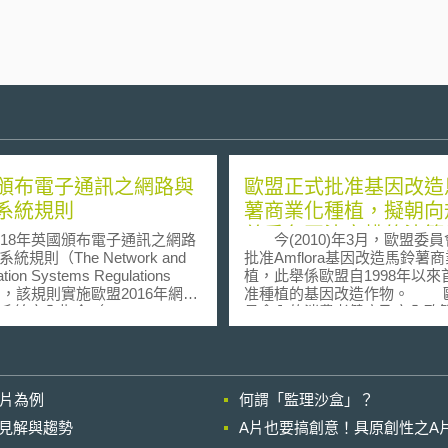
頒布電子通訊之網路與
歐盟正式批准基因改造
系統規則
薯商業化種植，擬朝向
尊重各國決定權的決策
8年英國頒布電子通訊之網路
今(2010)年3月，歐盟委員
統規則（The Network and
批准Amflora基因改造馬鈴薯
ation Systems Regulations
植，此舉係歐盟自1998年以來
8），該規則實施歐盟2016年網路
准種植的基因改造作物。 歐盟委
統安全指令（Network and
員會內的消費者健康及安全政
tion Security Directive, NIS
代表John Dalli表示，經過徹
ctive）。該規則分成幾個部分，
分析與相關安全檢驗後，將排
分是介紹性條文，例如介紹網
答對於此一基因改造馬鈴薯之
訊系統之定義：「（a）2003
因此並無不予核准之正當理由
影片為例
何謂「監理沙盒」？
Communications Act
者，本次所核准的範圍係Amflo
3）第32條第1項所指的電子通訊
薯經處理過後作為穀物飼料之
的晚近見解與趨勢
A片也要搞創意！具原創性之A
（b）一組或多組互聯或相關設
不會提供作為人類食品使用。