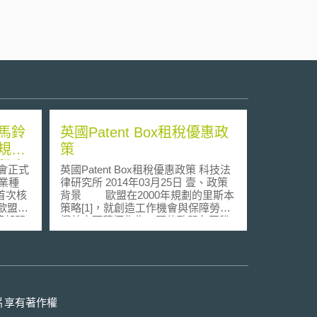
馬鈴
英國Patent Box租稅優惠政
規劃
策
程序
會正式
英國Patent Box租稅優惠政策 科技法
商業種
律研究所 2014年03月25日 壹、政策
首次核
背景 歐盟在2000年規劃的里斯本
策略[1]，就創造工作機會與保障勞工
策部門
權益方面積極作為，驅使歐盟各國稅
底的科學
法改革，成功使歐盟在國際上擁有強
除與解
大稅制上競爭力。而後法國、匈牙
疑慮，
利、盧森堡、比利時、荷蘭、西班牙
。再
等國家，先後就研發活動施行優惠稅
ra馬鈴
制，更強化其研發活動創造、發展的
用，將
誘因。 2011年英國政府成長計畫
片享有著作權
此外，
[2]檢討近10年來，各國降低稅率、打