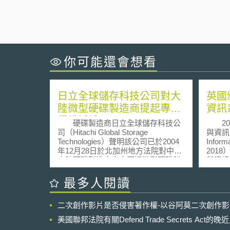
你可能還會想看
日立全球儲存科技公司對大
英國
陸微型硬碟製造商提起專利
資訊
侵權訴訟
硬碟製造商日立全球儲存科技公
201
司（Hitachi Global Storage
與資訊系
Technologies）聲明該公司已於2004
Inform
年12月28日於北加州地方法院對中國
201
大陸硬碟製造商南方匯通微型硬碟科
與資訊系
技股份有限公司（GS Magicstor of
Informa
China）及其位於加州Milpitas之聯合
Dire
最多人閱讀
研究機構GS Magic and Riospring of
第一部
Milpitas, CA提起專利侵權訴訟，主張
路及資
二次創作影片是否侵害著作權-以谷阿莫二次創作
南方匯通侵害日立對於生產硬碟所擁
年通訊法（
有的多項專利權，並希望獲得財產上
200
美國聯邦法院有關Defend Trade Secrets Act
損害賠償並永久禁止GS Magic繼續於
網路；