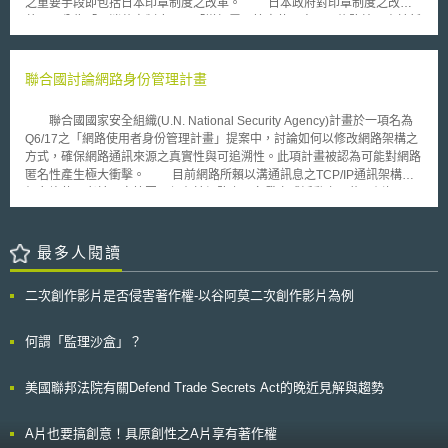
之重要手段即包括日本印章制度之改革。 日本政府對印章制度之改
點在材料設計等和比對性醫材不盡相同，其需證明該儀器的資訊包括臨床試
革，可分為「取消蓋章制度」及「增加電子簽章使用率」二條路線。由於新
驗或是實驗數據等，與比對性醫材的安全及有效性性質並無歧異。以下為
冠疫情（COVID-19）影響全球工作型態，日本政府為推動電子化服務，考
FDA在進行510(k)審查過程中，主要的評估內容： 1.說明欲申請上市新醫材
慮取消印章使用，因為其徒增商業活動成本，亦可能提升染疫風險。日本行
在技術上的特點。 2.比較新醫材及比對性醫材在器材技術上特點的異同。欲
政改革大臣河野太郎在2020年11月13日內閣會議後之記者會上即表示，約
聯合國討論網路身份管理計畫
申請510(k)的製造商需比較新醫材及已上市的醫材在功能上的異同。 3.決定
1萬5000種需要使用印章的行政服務中，絕大多數將取消蓋章制度。「數位
技術特點的差異是否會影響新醫材的安全及有效性。
社會形成基本法草案」亦預告將修改48部要求使用印章之法律，本草案及相
聯合國國家安全組織(U.N. National Security Agency)計畫於一項名為
關修法將於2021年9月正式通過施行。 電子簽章使用方面，日本在野黨
Q6/17之「網路使用者身份管理計畫」提案中，討論如何以修改網路架構之
聯盟於2020年6月提出「電子署名及認證業務法一部修正草案」（電子署名
方式，確保網路通訊來源之真實性與可追溯性。此項計畫被認為可能對網路
及び認証業務に関する法律の一部を改正する法律案）。依照現行規定，電
匿名性產生極大衝擊。 目前網路所賴以溝通訊息之TCP/IP通訊架構，
子簽章須本人以一定方式簽署始可推定為真正，推定真正之條件過度嚴苛，
仍允許使用者於一定範圍內保有於網路上匿名發言或活動之可能，例如Tor
便利性未優於實體蓋章，致使電子簽章使用普及度低落。本草案則降低推定
線上匿名軟體(Tor: anonymity online)之運作即是。然而，此種匿名式的運
門檻，僅須以特定電子方式簽署即有推定真正效力，使電子簽章簽署人身分
作架構，被抨擊可能威脅網路安全，例如駭客可利用大量偽造來源地址
驗證更為容易。目前法案仍在眾議院提案階段，尚未經國會表決通過，後續
(spoofed source IP addresses)，發動分散式阻斷服務(DDoS)攻擊。
最多人閱讀
發展值得關注。
有鑑於此，Q6/17提案乃嘗試藉由網路連線技術架構的調整，確保未來任何
網路上之活動皆可追蹤出原始網路通訊來源(“IP Trackback”)。然而，此種作
二次創作影片是否侵害著作權-以谷阿莫二次創作影片為例
法被批評為將摧毀網路匿名特性，並對個人隱私造成侵害，或成為各國政府
打擊政治異議人士的工具。發表匿名言論權利曾受許多國家憲法或國際條約
的肯認，例如1995年美國最高法院於McIntyre v. Ohio Elections
何謂「監理沙盒」？
Commission一案，做出「匿名發表權乃受憲法保護之人民基本權」見解，
歐盟亦有「網路通訊自由宣言(Declaration on Freedom of Communication
美國聯邦法院有關Defend Trade Secrets Act的晚近見解與趨勢
on the Internet)」。故Q6/17嘗試消弭發表網路匿名言論之技術突破，是否
能通過世界各國憲法之嚴格檢驗，仍值得後續關注研究。
A片也要搞創意！具原創性之A片享有著作權