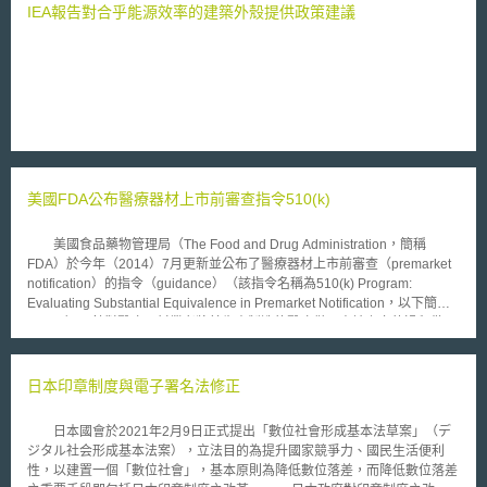
IEA報告對合乎能源效率的建築外殼提供政策建議
美國FDA公布醫療器材上市前審查指令510(k)
美國食品藥物管理局（The Food and Drug Administration，簡稱
FDA）於今年（2014）7月更新並公布了醫療器材上市前審查（premarket
notification）的指令（guidance）（該指令名稱為510(k) Program:
Evaluating Substantial Equivalence in Premarket Notification，以下簡稱
510(k)），針對醫療器材業者將其生產製造的醫療儀器申請上市的過程做了
新的調整及規範。此指令主要是讓業界及FDA人員了解FDA在評估醫療器材
申請過程中所評估的因素及要點，並藉由FDA在審查醫療器材的實務規範及
審查標準來當作標準並訂定510(k)修正，以提高510(k)評估的可預測性、一
日本印章制度與電子署名法修正
致性及透明度，讓業界有一定的遵循標準。雖然FDA的指令文件並不受法律
強制規範，但可供醫材藥廠清楚FDA所重視的審查程序及內容。 510(k)
日本國會於2021年2月9日正式提出「數位社會形成基本法草案」（デ
審查的內容主要規範於美國藥物食品化妝品管理法第513(i)條，其重點規範
ジタル社会形成基本法案），立法目的為提升國家競爭力、國民生活便利
包括定義FDA評估實質上相同的標準：實質上相同指新醫材在技術上特點
性，以建置一個「數位社會」，基本原則為降低數位落差，而降低數位落差
（technological characteristics）與比對性醫材相同；若該新醫材的技術特