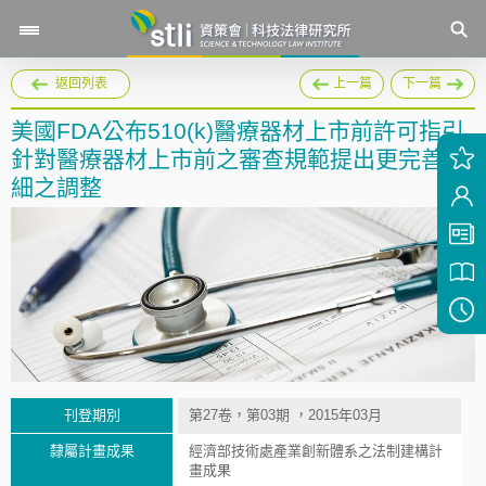
返回列表
上一篇
下一篇
美國FDA公布510(k)醫療器材上市前許可指引
針對醫療器材上市前之審查規範提出更完善詳
細之調整
刊登期別
第27卷，第03期 ，2015年03月
隸屬計畫成果
經濟部技術處產業創新體系之法制建構計
畫成果